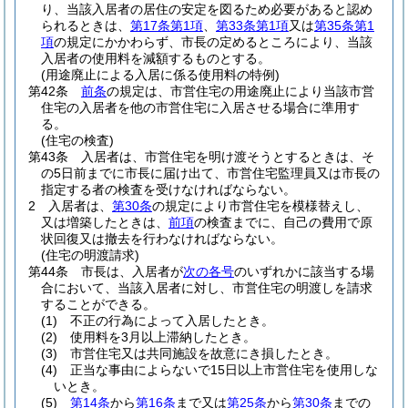
り、当該入居者の居住の安定を図るため必要があると認め
られるときは、
第17条第1項
、
第33条第1項
又は
第35条第1
項
の規定にかかわらず、市長の定めるところにより、当該
入居者の使用料を減額するものとする。
(用途廃止による入居に係る使用料の特例)
第42条
前条
の規定は、市営住宅の用途廃止により当該市営
住宅の入居者を他の市営住宅に入居させる場合に準用す
る。
(住宅の検査)
第43条
入居者は、市営住宅を明け渡そうとするときは、そ
の5日前までに市長に届け出て、市営住宅監理員又は市長の
指定する者の検査を受けなければならない。
2
入居者は、
第30条
の規定により市営住宅を模様替えし、
又は増築したときは、
前項
の検査までに、自己の費用で原
状回復又は撤去を行わなければならない。
(住宅の明渡請求)
第44条
市長は、入居者が
次の各号
のいずれかに該当する場
合において、当該入居者に対し、市営住宅の明渡しを請求
することができる。
(1)
不正の行為によって入居したとき。
(2)
使用料を3月以上滞納したとき。
(3)
市営住宅又は共同施設を故意にき損したとき。
(4)
正当な事由によらないで15日以上市営住宅を使用しな
いとき。
(5)
第14条
から
第16条
まで又は
第25条
から
第30条
までの