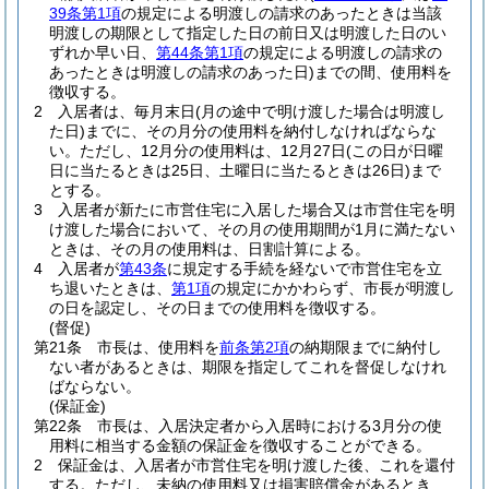
39条第1項
の規定による明渡しの請求のあったときは当該
明渡しの期限として指定した日の前日又は明渡した日のい
ずれか早い日、
第44条第1項
の規定による明渡しの請求の
あったときは明渡しの請求のあった日)
までの間、使用料を
徴収する。
2
入居者は、毎月末日
(月の途中で明け渡した場合は明渡し
た日)
までに、その月分の使用料を納付しなければならな
い。
ただし、12月分の使用料は、12月27日
(この日が日曜
日に当たるときは25日、土曜日に当たるときは26日)
まで
とする。
3
入居者が新たに市営住宅に入居した場合又は市営住宅を明
け渡した場合において、その月の使用期間が1月に満たない
ときは、その月の使用料は、日割計算による。
4
入居者が
第43条
に規定する手続を経ないで市営住宅を立
ち退いたときは、
第1項
の規定にかかわらず、市長が明渡し
の日を認定し、その日までの使用料を徴収する。
(督促)
第21条
市長は、使用料を
前条第2項
の納期限までに納付し
ない者があるときは、期限を指定してこれを督促しなけれ
ばならない。
(保証金)
第22条
市長は、入居決定者から入居時における3月分の使
用料に相当する金額の保証金を徴収することができる。
2
保証金は、入居者が市営住宅を明け渡した後、これを還付
する。
ただし、未納の使用料又は損害賠償金があるとき