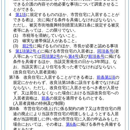
できる介護の内容その他必要な事項について調査させるこ
とができる。
4
第1項
に規定するもののほか、市営住宅に入居することが
できる者は、次に掲げる条件を具備しなければならない。
ただし、被災市街地復興特別措置法第21条に規定する被災
者等にあっては、この限りでない。
(1)
市税等を滞納していないこと。
(2)
確実な連帯保証人があること。
(3)
前2号
に掲げるもののほか、市長が必要と認める事項
5
第1項第2号イ
に掲げる市営住宅の入居者は、
同項各号
(老
人等にあっては
同項第2号
から
第4号
)
及び
前項各号
に掲げる
条件を具備するほか、当該災害発生の日から3年間は、な
お、当該災害により住宅を失った者でなければならない。
(改良住宅の入居者資格)
第7条
改良住宅に入居することができる者は、
前条第1項
の
規定にかかわらず、改良法第18条に該当する者でなければ
ならない。
ただし、改良住宅に入居させるべき者が入居せ
ず、又は居住しなくなった場合における当該改良住宅への
入居者資格は、
前条
の規定を適用するものとする。
(入居者資格の特例及び制限)
第8条
市営住宅の借上げに係る契約の終了又は市営住宅の用
途の廃止により当該市営住宅の明渡しをしようとする入居
者が当該明渡しに伴い他の市営住宅に入居の申込みをした
場合においては、その者は、
第6条
に掲げる条件を具備する
者とみなす。