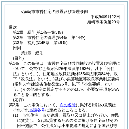
○須崎市市営住宅の設置及び管理条例
平成9年9月22日
須崎市条例第29号
目次
第1章
総則
(第1条―第3条)
第2章
市営住宅の管理
(第4条―第44条)
第3章
補則
(第45条―第49条)
附則
第1章
総則
(目的)
第1条
この条例は、市営住宅及び共同施設の設置及び管理に
ついて、公営住宅法
(昭和26年法律第193号。以下「公住
法」という。)
、住宅地区改良法
(昭和35年法律第84号。以
下「改良法」という。)
及び小集落地区等改良事業制度要綱
(昭和57年建設省住整発第26号。以下「小集要綱」とい
う。)
その他法令に規定するもののほか、必要な事項を定め
ることを目的とする。
(定義)
第2条
この条例において、
次の各号
に掲げる用語の意義は、
それぞれ
当該各号
に定めるところによる。
(1)
市営住宅 市が建設、買取り又は借上げを行い、住民
に賃貸し、又は転貸するための次に掲げる住宅及びその
附帯施設で、公住法又は小集要綱の規定による国及び県