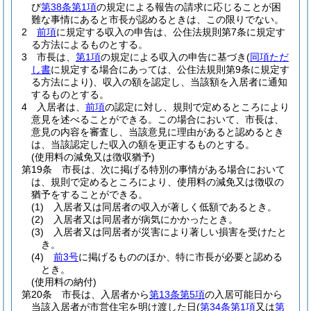
び
第38条第1項
の規定による報告の請求に応じることが困
難な事情にあると市長が認めるときは、この限りでない。
2
前項
に規定する収入の申告は、公住法規則第7条に規定す
る方法によるものとする。
3
市長は、
第1項
の規定による収入の申告に基づき
(
同項ただ
し書
に規定する場合にあっては、公住法規則第9条に規定す
る方法により)
、収入の額を認定し、当該額を入居者に通知
するものとする。
4
入居者は、
前項
の認定に対し、規則で定めるところにより
意見を述べることができる。
この場合において、市長は、
意見の内容を審査し、当該意見に理由があると認めるとき
は、当該認定した収入の額を更正するものとする。
(使用料の減免又は徴収猶予)
第19条
市長は、次に掲げる特別の事情がある場合において
は、規則で定めるところにより、使用料の減免又は徴収の
猶予をすることができる。
(1)
入居者又は同居者の収入が著しく低額であるとき。
(2)
入居者又は同居者が病気にかかったとき。
(3)
入居者又は同居者が災害により著しい損害を受けたと
き。
(4)
前3号
に掲げるもののほか、特に市長が必要と認める
とき。
(使用料の納付)
第20条
市長は、入居者から
第13条第5項
の入居可能日から
当該入居者が市営住宅を明け渡した日
(
第34条第1項
又は
第