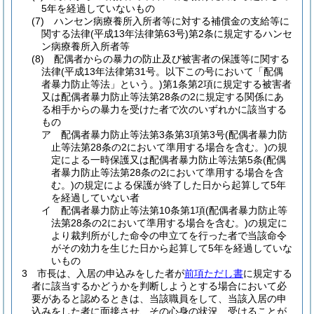
5年を経過していないもの
(7)
ハンセン病療養所入所者等に対する補償金の支給等に
関する法律
(平成13年法律第63号)
第2条に規定するハンセ
ン病療養所入所者等
(8)
配偶者からの暴力の防止及び被害者の保護等に関する
法律
(平成13年法律第31号。以下この号において「配偶
者暴力防止等法」という。)
第1条第2項に規定する被害者
又は配偶者暴力防止等法第28条の2に規定する関係にあ
る相手からの暴力を受けた者で次のいずれかに該当する
もの
ア
配偶者暴力防止等法第3条第3項第3号
(配偶者暴力防
止等法第28条の2において準用する場合を含む。)
の規
定による一時保護又は配偶者暴力防止等法第5条
(配偶
者暴力防止等法第28条の2において準用する場合を含
む。)
の規定による保護が終了した日から起算して5年
を経過していない者
イ
配偶者暴力防止等法第10条第1項
(配偶者暴力防止等
法第28条の2において準用する場合を含む。)
の規定に
より裁判所がした命令の申立てを行った者で当該命令
がその効力を生じた日から起算して5年を経過していな
いもの
3
市長は、入居の申込みをした者が
前項ただし書
に規定する
者に該当するかどうかを判断しようとする場合において必
要があると認めるときは、当該職員をして、当該入居の申
込みをした者に面接させ、その心身の状況、受けることが