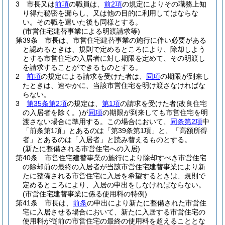
3
市長又は
前項
の職員は、
前2項
の規定によりその職務上知
り得た秘密を漏らし、又は他の目的に利用してはならな
い。
その職を退いた後も同様とする。
(市営住宅建替事業による明渡請求等)
第39条
市長は、市営住宅建替事業の施行に伴い必要がある
と認めるときは、規則で定めるところにより、除却しよう
とする市営住宅の入居者に対し期限を定めて、その明渡し
を請求することができるものとする。
2
前項
の規定による請求を受けた者は、
同項
の期限が到来し
たときは、速やかに、当該市営住宅を明け渡さなければな
らない。
3
第35条第2項
の規定は、
第1項
の請求を受けた者
(改良住宅
の入居者を除く。)
が
同項
の期限が到来しても市営住宅を明
渡さない場合に準用する。
この場合において、
同条第2項
中
「前条第1項」とあるのは「第39条第1項」と、「高額所得
者」とあるのは「入居者」と読み替えるものとする。
(新たに整備される市営住宅への入居)
第40条
市営住宅建替事業の施行により除却すべき市営住宅
の除却前の最終の入居者が当該市営住宅建替事業により新
たに整備される市営住宅に入居を希望するときは、規則で
定めるところにより、入居の申出をしなければならない。
(市営住宅建替事業に係る使用料の特例)
第41条
市長は、
前条
の申出により新たに整備された市営住
宅に入居させる場合において、新たに入居する市営住宅の
使用料が従前の市営住宅の最終の使用料を超えることとな