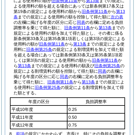
による使用料の額が
旧条例第11条
から
第13条
までの規定に
よる使用料の額を超える場合にあっては新条例第17条又は
第19条の規定による使用料の額から
旧条例第11条
から
第13
条
までの規定による使用料の額を控除して得た額に
次の表
の左欄に掲げる年度の区分に応じ
同表
の右欄に定める負担
調整率を乗じて得た額に、
旧条例第11条
から
第13条
までの
規定による使用料の額を加えて得た額とし、その者に係る
新条例第33条又は第35条第1項若しくは第3項の規定による
使用料の額が
旧条例第11条
から
第13条
までの規定による使
用料に
旧条例第25条
の規定による割増賃料を加えて得た額
を超える場合にあっては新条例第33条又は第35条第1項若
しくは第3項の規定による使用料の額から
旧条例第11条
か
ら
第13条
までの規定による使用料の額及び
旧条例第25条
の
規定による割増賃料の額を控除して得た額に
同表
の左欄に
掲げる年度の区分に応じ
同表
の右欄に定める負担調整率を
乗じて得た額に、
旧条例第11条
から
第13条
までの規定によ
る使用料に
旧条例第25条
の規定による割増賃料を加えて得
た額とする。
年度の区分
負担調整率
平成10年度
0.25
平成11年度
0.50
平成12年度
0.75
8
前項
の規定にかかわらず、市長は、特にその負担を調整す