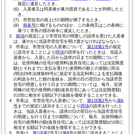
規定に違反したとき。
(6)
入居者又は同居者が暴力団員であることが判明したと
き。
(7)
市営住宅の借上げの期間が満了するとき。
(8)
前各号
に掲げるもののほか、この条例又はこの条例に
基づく市長の指示命令に違反したとき。
2
前項
の規定により市営住宅の明渡しの請求を受けた入居者
は、速やかに当該市営住宅を明け渡さなければならない。
3
市長は、市営住宅の入居者について、
第1項第1号
の規定
に該当することにより
同項
の請求を行ったときは、当該入
居者から、入居した日から請求の日までの期間について
は、近傍同種の住宅の使用料
(改良住宅にあっては法定限度
額)
とそれまでに支払を受けた使用料の額との差額に民法
(明治29年法律第89号)
に規定する法定利率による支払期後
の利息を付した額の金銭を、請求の日の翌日から当該市営
住宅の明渡しを行う日までの期間については、毎月、近傍
同種の住宅の使用料の額
(改良住宅にあっては法定限度額)
の2倍に相当する額以下の金銭を徴収することができる。
4
市長は、市営住宅の入居者について、
第1項第2号
から
第6
号
までの規定に該当することにより
同項
の請求を行ったと
きは、当該入居者から、請求の日の翌日から当該市営住宅
の明渡しを行う日までの期間について、毎月、近傍同種の
住宅の使用料の額
(改良住宅にあっては法定限度額)
の2倍に
相当する額以下の金銭を徴収することができる。
5
市長は、
第1項第7号
又は
第8号
の規定に該当することによ