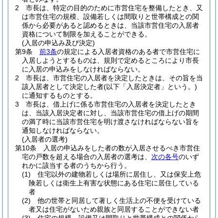
2
市長は、特定の目的のために市営住宅を整備したとき、又
は市営住宅の規模、設備若しくは間取りと世帯構成との関
係から必要があると認めるときは、当該市営住宅の入居者
資格について制限を加えることができる。
(入居の申込み及び決定)
第9条
前3条
の規定による入居者資格のある者で市営住宅に
入居しようとするものは、規則で定めるところにより市長
に入居の申込みをしなければならない。
2
市長は、市営住宅の入居者を決定したときは、その旨を当
該入居者として決定した者
(以下「入居決定者」という。)
に通知するものとする。
3
市長は、借上げに係る市営住宅の入居者を決定したとき
は、当該入居決定者に対し、当該市営住宅の借上げの期間
の満了時に当該市営住宅を明け渡さなければならない旨を
通知しなければならない。
(入居者の選考)
第10条
入居の申込みをした者の数が入居させるべき市営住
宅の戸数を超える場合の入居者の選考は、
次の各号
のいず
れかに該当する者のうちから行う。
(1)
住宅以外の建物若しくは場所に居住し、又は保安上危
険若しくは衛生上有害な状態にある住宅に居住している
者
(2)
他の世帯と同居して著しく生活上の不便を受けている
者又は住宅がないため親族と同居することができない者