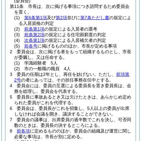
(委員会)
第11条
市長は、次に掲げる事項につき諮問するため委員会
を置く。
(1)
第6条第1項
及び
第2項
並びに
第7条ただし書
の規定によ
る入居資格の判定
(2)
前条第1項
の規定による入居者の選考
(3)
前条第2項
の規定による住宅困窮度の判定
(4)
次条第1項
の規定による入居補欠者の判定
(5)
前各号
に掲げるもののほか、市長が定める事項
2
委員会は、次に掲げる者をもって組織するものとし、市長
が委嘱し、又は任命する。
(1)
学識経験者 5人
(2)
市の一般職の職員 4人
3
委員の任期は2年とし、再任を妨げない。
ただし、
前項第
2号
の者にあっては、その担任事務在任中とする。
4
委員会には、委員の互選による委員長を置き委員長は、会
務を総理し、委員会を代表する。
5
委員長に事故あるとき又は欠けたときは、あらかじめ定め
られた委員がこれを代理する。
6
委員会は、委員長がこれを招集し、5人以上の委員が出席
しなければ会議を開き、議決することができない。
7
委員会の議事は、出席委員の過半数でこれを決し、可否同
数のときは、委員長の決するところによる。
8
前各項
に定めるもののほか、委員会の組織及び運営に関し
必要な事項は、市長が別に定める。