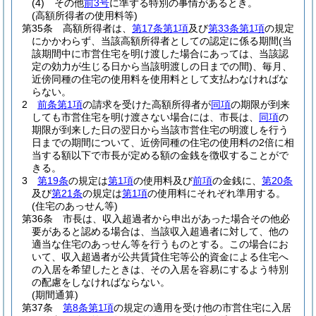
(4)
その他
前3号
に準ずる特別の事情があるとき。
(高額所得者の使用料等)
第35条
高額所得者は、
第17条第1項
及び
第33条第1項
の規定
にかかわらず、当該高額所得者としての認定に係る期間
(当
該期間中に市営住宅を明け渡した場合にあっては、当該認
定の効力が生じる日から当該明渡しの日までの間)
、毎月、
近傍同種の住宅の使用料を使用料として支払わなければな
らない。
2
前条第1項
の請求を受けた高額所得者が
同項
の期限が到来
しても市営住宅を明け渡さない場合には、市長は、
同項
の
期限が到来した日の翌日から当該市営住宅の明渡しを行う
日までの期間について、近傍同種の住宅の使用料の2倍に相
当する額以下で市長が定める額の金銭を徴収することがで
きる。
3
第19条
の規定は
第1項
の使用料及び
前項
の金銭に、
第20条
及び
第21条
の規定は
第1項
の使用料にそれぞれ準用する。
(住宅のあっせん等)
第36条
市長は、収入超過者から申出があった場合その他必
要があると認める場合は、当該収入超過者に対して、他の
適当な住宅のあっせん等を行うものとする。
この場合にお
いて、収入超過者が公共賃貸住宅等公的資金による住宅へ
の入居を希望したときは、その入居を容易にするよう特別
の配慮をしなければならない。
(期間通算)
第37条
第8条第1項
の規定の適用を受け他の市営住宅に入居