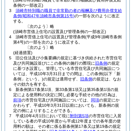
(須崎市特別職の職員で非常勤の者の報酬及び費用弁償支給
条例の一部改正)
3
須崎市特別職の職員で非常勤の者の報酬及び費用弁償支給
条例
(昭和47年須崎市条例第15号)
の一部を次のように改正
する。
〔次のよう〕略
(須崎市営借上住宅の設置及び管理条例の一部改正)
4
須崎市営借上住宅の設置及び管理条例
(平成9年須崎市条例
第4号)
の一部を次のように改正する。
〔次のよう〕略
(経過措置)
5
旧公住法及び小集要綱の規定に基づき供給された市営住宅
及び共同施設並びにこの条例の施行の際現に
旧条例
の規定
に基づき設置し、管理している市営住宅及び共同施設につ
いては、平成10年3月31日までの間は、この条例
(以下「新
条例」という。)
の規定は適用せず、
旧条例
の規定は、なお
その効力を有する。
6
新条例第17条第1項、第33条第1項又は第35条第1項の規
定による使用料の決定に関し必要な手続その他の行為は、
前項
の市営住宅及び共同施設については、
同項
の規定にか
かわらず、平成10年3月31日以前においても、新条例の規
定の例によりすることができる。
7
平成10年4月1日において現に
附則第5項
の市営住宅に入居
している者の平成10年度から平成12年度までの各年度の使
用料の額は、その者に係る新条例第17条又は第19条の規定