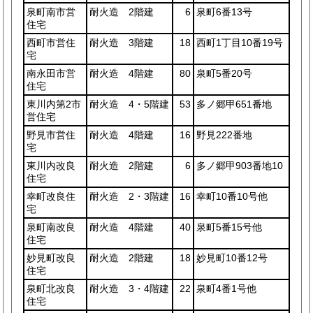
泉町南市営
耐火造 2階建
6
泉町6番13号
住宅
西町市営住
耐火造 3階建
18
西町1丁目10番19号
宅
南永田市営
耐火造 4階建
80
泉町5番20号
住宅
東川内第2市
耐火造 4・5階建
53
多ノ郷甲651番地
営住宅
野見市営住
耐火造 4階建
16
野見222番地
宅
東川内改良
耐火造 2階建
6
多ノ郷甲903番地10
住宅
幸町改良住
耐火造 2・3階建
16
幸町10番10号他
宅
泉町南改良
耐火造 4階建
40
泉町5番15号他
住宅
妙見町改良
耐火造 2階建
18
妙見町10番12号
住宅
泉町北改良
耐火造 3・4階建
22
泉町4番1号他
住宅