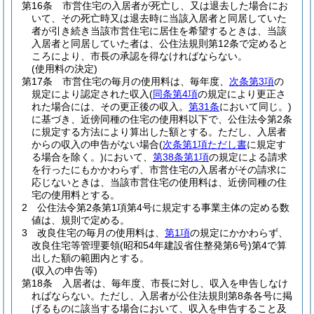
第16条
市営住宅の入居者が死亡し、又は退去した場合にお
いて、その死亡時又は退去時に当該入居者と同居していた
者が引き続き当該市営住宅に居住を希望するときは、当該
入居者と同居していた者は、公住法規則第12条で定めると
ころにより、市長の承認を得なければならない。
(使用料の決定)
第17条
市営住宅の毎月の使用料は、毎年度、
次条第3項
の
規定により認定された収入
(
同条第4項
の規定により更正さ
れた場合には、その更正後の収入。
第31条
において同じ。)
に基づき、近傍同種の住宅の使用料以下で、公住法令第2条
に規定する方法により算出した額とする。
ただし、入居者
からの収入の申告がない場合
(
次条第1項ただし書
に規定す
る場合を除く。)
において、
第38条第1項
の規定による請求
を行ったにもかかわらず、市営住宅の入居者がその請求に
応じないときは、当該市営住宅の使用料は、近傍同種の住
宅の使用料とする。
2
公住法令第2条第1項第4号に規定する事業主体の定める数
値は、規則で定める。
3
改良住宅の毎月の使用料は、
第1項
の規定にかかわらず、
改良住宅等管理要領
(昭和54年建設省住整発第6号)
第4で算
出した額の範囲内とする。
(収入の申告等)
第18条
入居者は、毎年度、市長に対し、収入を申告しなけ
ればならない。
ただし、入居者が公住法規則第8条各号に掲
げるものに該当する場合において、収入を申告すること及