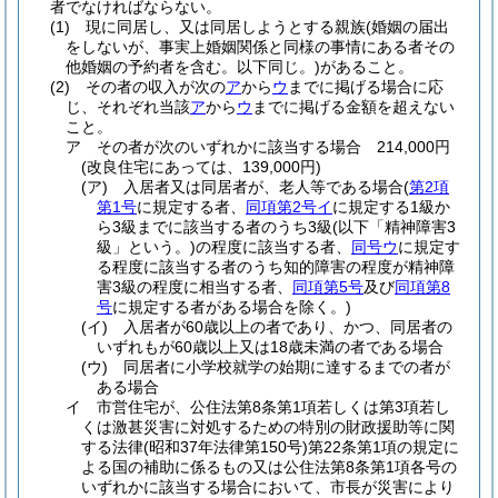
者でなければならない。
(1)
現に同居し、又は同居しようとする親族
(婚姻の届出
をしないが、事実上婚姻関係と同様の事情にある者その
他婚姻の予約者を含む。以下同じ。)
があること。
(2)
その者の収入が次の
ア
から
ウ
までに掲げる場合に応
じ、それぞれ当該
ア
から
ウ
までに掲げる金額を超えない
こと。
ア
その者が次のいずれかに該当する場合 214,000円
(改良住宅にあっては、139,000円)
(ア)
入居者又は同居者が、老人等である場合
(
第2項
第1号
に規定する者、
同項第2号イ
に規定する1級か
ら3級までに該当する者のうち3級
(以下「精神障害3
級」という。)
の程度に該当する者、
同号ウ
に規定す
る程度に該当する者のうち知的障害の程度が精神障
害3級の程度に相当する者、
同項第5号
及び
同項第8
号
に規定する者がある場合を除く。)
(イ)
入居者が60歳以上の者であり、かつ、同居者の
いずれもが60歳以上又は18歳未満の者である場合
(ウ)
同居者に小学校就学の始期に達するまでの者が
ある場合
イ
市営住宅が、公住法第8条第1項若しくは第3項若し
くは激甚災害に対処するための特別の財政援助等に関
する法律
(昭和37年法律第150号)
第22条第1項の規定に
よる国の補助に係るもの又は公住法第8条第1項各号の
いずれかに該当する場合において、市長が災害により