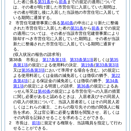
した者に係る
第31条
から
前条
までの規定の適用について
は、その者が明け渡した市営住宅に入居していた期間は、
その者が明渡し後に入居した当該他の市営住宅に入居して
いる期間に通算する。
2
市営住宅建替事業に係る
第40条
の申出により新たに整備
された市営住宅に入居した者の
第31条
から
前条
までの規定
の適用については、その者が当該市営住宅建替事業により
除却すべき市営住宅に入居していた期間は、その者が当該
新たに整備された市営住宅に入居している期間に通算す
る。
(収入状況の報告の請求等)
第38条
市長は、
第17条第1項
、
第33条第1項
若しくは
第35
条第1項
の規定による使用料の決定、
第19条
(
第33条第3項
又は
第35条第3項
において準用する場合を含む。)
の規定に
よる使用料若しくは金銭の減免若しくは徴収の猶予、
第22
条第4項
による保証金の減免若しくは徴収の猶予、
第34条
第1項
の規定による明渡しの請求、
第36条
の規定によるあ
っせん等又は
第40条
の規定による市営住宅への入居の措置
に関し必要があると認めるときは、入居者及びその同居人
の収入の状況について、当該入居者若しくはその同居人若
しくはこれらの雇主、これらの取引先その他の関係人に報
告を求め、又は官公署に必要な書類を閲覧させ、若しくは
その内容を記録させることを求めることができる。
2
市長は、
前項
に規定する権限を、当該職員を指定して行わ
せることができる。