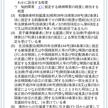
れかに該当する程度
ウ
知的障害
イ
に規定する精神障害の程度に相当する
程度
(3)
戦傷病者特別援護法
(昭和38年法律第168号)
第2条第1
項に規定する戦傷病者でその障害の程度が恩給法
(大正12
年法律第48号)
別表第1号表ノ2の特別項症から第6項症ま
で又は同法別表第1号表ノ3の第1款症であるもの
(4)
原子爆弾被爆者に対する援護に関する法律
(平成6年法
律第117号)
第11条第1項の規定による厚生労働大臣の認
定を受けている者
(5)
生活保護法
(昭和25年法律第144号)
第6条第1項に規定
する被保護者又は中国残留邦人等の円滑な帰国の促進並
びに永住帰国した中国残留邦人等及び特定配偶者の自立
の支援に関する法律
(平成6年法律第30号)
第14条第1項に
規定する支援給付
(中国残留邦人等の円滑な帰国の促進及
び永住帰国後の自立の支援に関する法律の一部を改正す
る法律
(平成19年法律第127号)
附則第4条第1項に規定す
る支援給付及び中国残留邦人等の円滑な帰国の促進及び
永住帰国後の自立の支援に関する法律の一部を改正する
法律
(平成25年法律第106号)
附則第2条第1項又は第2項の
規定によりなお従前の例によることとされた同法による
改正前の中国残留邦人等の円滑な帰国の促進及び永住帰
国後の自立の支援に関する法律第14条第1項に規定する
支援給付を含む。)
を受けている者
(6)
海外からの引揚者で本邦に引き揚げた日から起算して