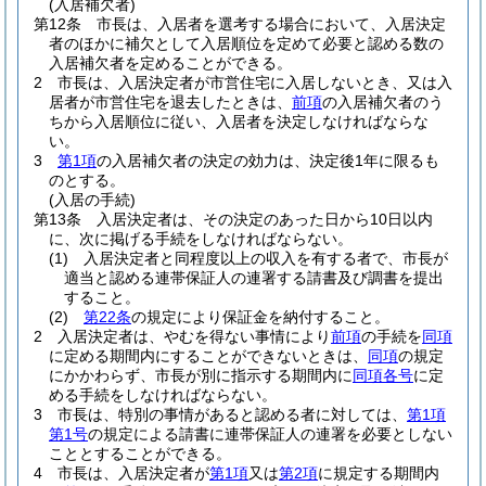
(入居補欠者)
第12条
市長は、入居者を選考する場合において、入居決定
者のほかに補欠として入居順位を定めて必要と認める数の
入居補欠者を定めることができる。
2
市長は、入居決定者が市営住宅に入居しないとき、又は入
居者が市営住宅を退去したときは、
前項
の入居補欠者のう
ちから入居順位に従い、入居者を決定しなければならな
い。
3
第1項
の入居補欠者の決定の効力は、決定後1年に限るも
のとする。
(入居の手続)
第13条
入居決定者は、その決定のあった日から10日以内
に、次に掲げる手続をしなければならない。
(1)
入居決定者と同程度以上の収入を有する者で、市長が
適当と認める連帯保証人の連署する請書及び調書を提出
すること。
(2)
第22条
の規定により保証金を納付すること。
2
入居決定者は、やむを得ない事情により
前項
の手続を
同項
に定める期間内にすることができないときは、
同項
の規定
にかかわらず、市長が別に指示する期間内に
同項各号
に定
める手続をしなければならない。
3
市長は、特別の事情があると認める者に対しては、
第1項
第1号
の規定による請書に連帯保証人の連署を必要としない
こととすることができる。
4
市長は、入居決定者が
第1項
又は
第2項
に規定する期間内