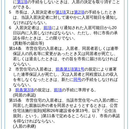
に
第1項
の手続をしないときは、入居の決定を取り消すこと
ができる。
5
市長は、入居決定者が
第1項
又は
第2項
の手続をしたとき
は、当該入居決定者に対して速やかに入居可能日を通知し
なければならない。
6
入居決定者は、
前項
により通知された入居可能日から20
日以内に入居しなければならない。
ただし、特に市長の承
認を得たときは、この限りでない。
(異動等の届出等)
第14条
市営住宅の入居者は、入居者、同居者若しくは連帯
保証人の氏名等に変更があったとき又は同居者が死亡し、
若しくは退去したときは、その旨を市長に届け出なければ
ならない。
2
市営住宅の入居者は、
前条第1項第1号
の規定により連署
した連帯保証人が死亡し、又は入居者と同程度以上の収入
を有しなくなったときは、新たに
同号
の手続をしなければ
ならない。
3
前条第3項
の規定は、
前項
の手続に準用する。
(同居の承認)
第15条
市営住宅の入居者は、当該市営住宅への入居の際に
同居した親族以外の者を同居させようとするときは、公営
住宅法施行規則
(昭和26年建設省令第19号。以下「公住法
規則」という。)
第11条で定めるところにより、市長の承認
を得なければならない。
(入居の承継)