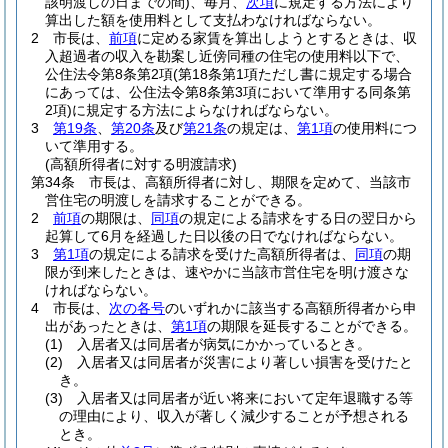
該明渡しの日までの間)
、毎月、
次項
に規定する方法により
算出した額を使用料として支払わなければならない。
2
市長は、
前項
に定める家賃を算出しようとするときは、収
入超過者の収入を勘案し近傍同種の住宅の使用料以下で、
公住法令第8条第2項
(第18条第1項ただし書に規定する場合
にあっては、公住法令第8条第3項において準用する同条第
2項)
に規定する方法によらなければならない。
3
第19条
、
第20条
及び
第21条
の規定は、
第1項
の使用料につ
いて準用する。
(高額所得者に対する明渡請求)
第34条
市長は、高額所得者に対し、期限を定めて、当該市
営住宅の明渡しを請求することができる。
2
前項
の期限は、
同項
の規定による請求をする日の翌日から
起算して6月を経過した日以後の日でなければならない。
3
第1項
の規定による請求を受けた高額所得者は、
同項
の期
限が到来したときは、速やかに当該市営住宅を明け渡さな
ければならない。
4
市長は、
次の各号
のいずれかに該当する高額所得者から申
出があったときは、
第1項
の期限を延長することができる。
(1)
入居者又は同居者が病気にかかっているとき。
(2)
入居者又は同居者が災害により著しい損害を受けたと
き。
(3)
入居者又は同居者が近い将来において定年退職する等
の理由により、収入が著しく減少することが予想される
とき。