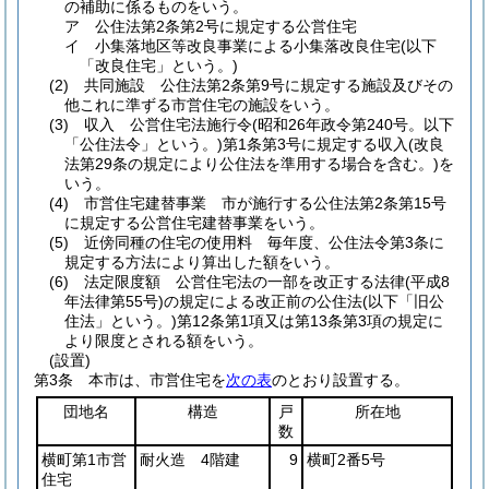
の補助に係るものをいう。
ア
公住法第2条第2号に規定する公営住宅
イ
小集落地区等改良事業による小集落改良住宅
(以下
「改良住宅」という。)
(2)
共同施設 公住法第2条第9号に規定する施設及びその
他これに準ずる市営住宅の施設をいう。
(3)
収入 公営住宅法施行令
(昭和26年政令第240号。以下
「公住法令」という。)
第1条第3号に規定する収入
(改良
法第29条の規定により公住法を準用する場合を含む。)
を
いう。
(4)
市営住宅建替事業 市が施行する公住法第2条第15号
に規定する公営住宅建替事業をいう。
(5)
近傍同種の住宅の使用料 毎年度、公住法令第3条に
規定する方法により算出した額をいう。
(6)
法定限度額 公営住宅法の一部を改正する法律
(平成8
年法律第55号)
の規定による改正前の公住法
(以下「旧公
住法」という。)
第12条第1項又は第13条第3項の規定に
より限度とされる額をいう。
(設置)
第3条
本市は、市営住宅を
次の表
のとおり設置する。
団地名
構造
戸
所在地
数
横町第1市営
耐火造 4階建
9
横町2番5号
住宅