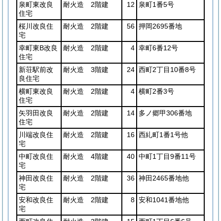
泉町東改良
耐火造 2階建
12
泉町1番5号
住宅
桜川改良住
耐火造 2階建
56
押岡2695番地
宅
幸町東B改良
耐火造 2階建
4
幸町6番12号
住宅
新荘駅前改
耐火造 3階建
24
西町2丁目10番8号
良住宅
横町東改良
耐火造 2階建
4
横町2番3号
住宅
矢羽田改良
耐火造 2階建
14
多ノ郷甲306番地
住宅
川端改良住
耐火造 2階建
16
西糺町1番1号他
宅
中町改良住
耐火造 4階建
40
中町1丁目9番11号
宅
神田改良住
耐火造 2階建
36
神田2465番地他
宅
安和改良住
耐火造 2階建
8
安和1041番地他
宅