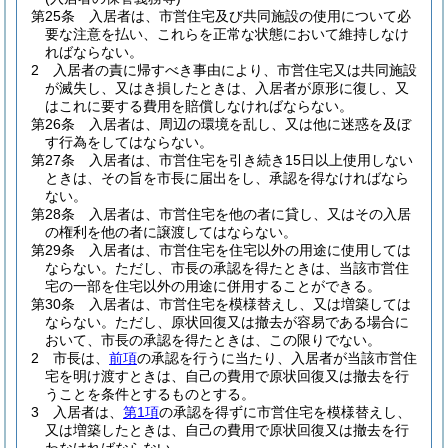
第25条
入居者は、市営住宅及び共同施設の使用について必
要な注意を払い、これらを正常な状態において維持しなけ
ればならない。
2
入居者の責に帰すべき事由により、市営住宅又は共同施設
が滅失し、又はき損したときは、入居者が原形に復し、又
はこれに要する費用を賠償しなければならない。
第26条
入居者は、周辺の環境を乱し、又は他に迷惑を及ぼ
す行為をしてはならない。
第27条
入居者は、市営住宅を引き続き15日以上使用しない
ときは、その旨を市長に届出をし、承認を得なければなら
ない。
第28条
入居者は、市営住宅を他の者に貸し、又はその入居
の権利を他の者に譲渡してはならない。
第29条
入居者は、市営住宅を住宅以外の用途に使用しては
ならない。
ただし、市長の承認を得たときは、当該市営住
宅の一部を住宅以外の用途に併用することができる。
第30条
入居者は、市営住宅を模様替えし、又は増築しては
ならない。
ただし、原状回復又は撤去が容易である場合に
おいて、市長の承認を得たときは、この限りでない。
2
市長は、
前項
の承認を行うに当たり、入居者が当該市営住
宅を明け渡すときは、自己の費用で原状回復又は撤去を行
うことを条件とするものとする。
3
入居者は、
第1項
の承認を得ずに市営住宅を模様替えし、
又は増築したときは、自己の費用で原状回復又は撤去を行