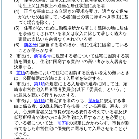
(3)
住宅の規模、設備又は間取りと世帯構成との関係から
衛生上又は風教上不適当な居住状態にある者
(4)
正当な事由による立退きの要求を受け、適当な立退先
がないため困窮している者
(自己の責に帰すべき事由に基
づく場合を除く。)
(5)
住宅がないために勤務場所から著しく遠隔の地に居住
を余儀なくされている者又は収入に比して著しく過大な
家賃の支払いを余儀なくされている者
(6)
前各号
に該当する者のほか、現に住宅に困窮している
ことが明らかな者
2
市長は、
前項各号
に規定する者について住宅に困窮する実
情を調査し、住宅に困窮する度合いの高い者から入居者を
決定する。
3
前項
の場合において住宅に困窮する度合いを定め難いとき
は、公開抽選の方法により入居者を決定する。
4
市長は、
第1項
の規定による入居者の選考に関しては、須
崎市市営住宅入居者選考委員会
(以下「委員会」という。)
の意見を聴いて行うものとする。
5
市長は、
第1項
に規定する者のうち、
第5条
に規定する事
由に係る者、20歳未満の子を扶養している寡婦、寡夫、老
人、心身障害者又は市長が定める要件を備えている者及び
低額所得者で速やかに市営住宅に入居することを必要とし
ている者については、
前3項
の規定にかかわらず、市長が割
当てをした市営住宅に優先的に選考して入居させることが
できる。