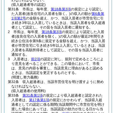
わなければならない。
(収入超過者等の認定)
第31条
市長は、毎年度、
第18条第3項
の規定により認定し
た入居者
(改良住宅の入居者を除く。)
の収入の額が
第6条第
1項第2号
の金額を超え、かつ、当該入居者が市営住宅に引
き続き3年以上入居しているときは、当該入居者を収入超過
者として認定し、その旨を当該入居者に通知する。
2
市長は、毎年度、
第18条第3項
の規定により認定した入居
者
(改良住宅の入居者を除く。)
の収入の額が最近2年間引き
続き公住法令第9条に規定する金額を超え、かつ、当該入居
者が市営住宅に引き続き5年以上入居しているときは、当該
入居者を高額所得者として認定し、その旨を当該入居者に
通知する。
3
入居者は、
前2項
の認定に対し、規則で定めるところによ
り意見を述べることができる。
この場合において、市長
は、意見の内容を審査し、当該意見に理由があると認める
ときは、当該認定を更正するものとする。
(明渡し努力義務)
第32条
収入超過者は、当該市営住宅を明け渡すように努め
なければならない。
(収入超過者の使用料)
第33条
第31条第1項
の規定により収入超過者と認定された
入居者は、
第17条第1項
の規定にかかわらず、当該収入超
過者としての認定に係る期間
(当該期間中に市営住宅を明け
渡した場合にあっては、当該認定の効力が生じる日から当