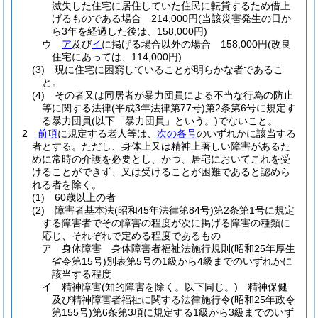
滅失した住宅に居住していた住民に転貸するため借上
げるものである場合 214,000円
(当該災害発生の日か
ら3年を経過した後は、158,000円)
ウ
ア
及び
イ
に掲げる場合以外の場合 158,000円
(改良
住宅にあっては、114,000円)
(3)
現に住宅に困窮していることが明らかな者であるこ
と。
(4)
その者又は同居者が暴力団員による不当な行為の防止
等に関する法律
(平成3年法律第77号)
第2条第6号に規定す
る暴力団員
(以下「暴力団員」という。)
でないこと。
2
前項
に規定する老人等は、
次の各号
のいずれかに該当する
者とする。
ただし、身体上又は精神上著しい障害があるた
めに常時の介護を必要とし、かつ、居宅においてこれを受
けることができず、又は受けることが困難であると認めら
れる者を除く。
(1)
60歳以上の者
(2)
障害者基本法
(昭和45年法律第84号)
第2条第1号に規定
する障害者でその障害の程度が次に掲げる障害の種類に
応じ、それぞれで定める程度であるもの
ア
身体障害 身体障害者福祉法施行規則
(昭和25年厚生
省令第15号)
別表第5号の1級から4級までのいずれかに
該当する程度
イ
精神障害
(知的障害を除く。以下同じ。)
精神保健
及び精神障害者福祉に関する法律施行令
(昭和25年政令
第155号)
第6条第3項に規定する1級から3級までのいず