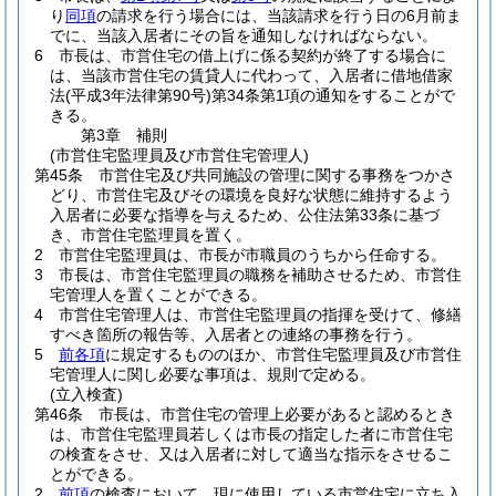
り
同項
の請求を行う場合には、当該請求を行う日の6月前ま
でに、当該入居者にその旨を通知しなければならない。
6
市長は、市営住宅の借上げに係る契約が終了する場合に
は、当該市営住宅の賃貸人に代わって、入居者に借地借家
法
(平成3年法律第90号)
第34条第1項の通知をすることがで
きる。
第3章
補則
(市営住宅監理員及び市営住宅管理人)
第45条
市営住宅及び共同施設の管理に関する事務をつかさ
どり、市営住宅及びその環境を良好な状態に維持するよう
入居者に必要な指導を与えるため、公住法第33条に基づ
き、市営住宅監理員を置く。
2
市営住宅監理員は、市長が市職員のうちから任命する。
3
市長は、市営住宅監理員の職務を補助させるため、市営住
宅管理人を置くことができる。
4
市営住宅管理人は、市営住宅監理員の指揮を受けて、修繕
すべき箇所の報告等、入居者との連絡の事務を行う。
5
前各項
に規定するもののほか、市営住宅監理員及び市営住
宅管理人に関し必要な事項は、規則で定める。
(立入検査)
第46条
市長は、市営住宅の管理上必要があると認めるとき
は、市営住宅監理員若しくは市長の指定した者に市営住宅
の検査をさせ、又は入居者に対して適当な指示をさせるこ
とができる。
2
前項
の検査において、現に使用している市営住宅に立ち入