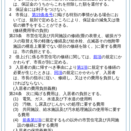
は、保証金のうちからこれを控除した額を還付する。
3
保証金には利子をつけない。
4
市長は、
第19条各号
に掲げる特別の事情がある場合にお
いては、規則で定めるところにより、保証金の減免又は徴
収の猶予をすることができる。
(修繕費用等の負担)
第23条
市営住宅及び共同施設の修繕
(畳の表替え、破損ガラ
スの取替え等の軽微な修繕及び給水栓、点滅器その他附帯
施設の構造上重要でない部分の修繕を除く。)
に要する費用
は、市の負担とする。
2
借上げに係る市営住宅の修繕に関しては、
前項
の規定にか
かわらず、市長が別に定める。
3
入居者の責に帰すべき事由により
第1項
に規定する修繕の
必要が生じたときは、
同項
の規定にかかわらず、入居者
は、市長の指示に従い、修繕し、又はその費用を負担しな
ければならない。
(入居者の費用負担義務)
第24条
次に掲げる費用は、入居者の負担とする。
(1)
電気、ガス、水道及び下水道の使用料
(2)
汚物、し尿及びじんかいの処理に要する費用
(3)
共同施設、給水施設及び汚水処理施設の使用等に要す
る費用
(4)
前条第1項
に規定するもの以外の市営住宅及び共同施
設の修繕に要する費用
(入居者の保管義務等)