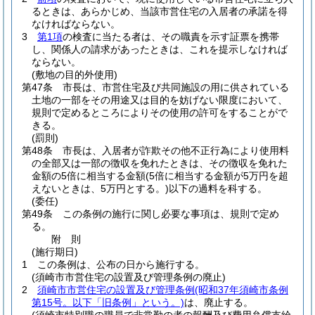
るときは、あらかじめ、当該市営住宅の入居者の承諾を得
なければならない。
3
第1項
の検査に当たる者は、その職責を示す証票を携帯
し、関係人の請求があったときは、これを提示しなければ
ならない。
(敷地の目的外使用)
第47条
市長は、市営住宅及び共同施設の用に供されている
土地の一部をその用途又は目的を妨げない限度において、
規則で定めるところによりその使用の許可をすることがで
きる。
(罰則)
第48条
市長は、入居者が詐欺その他不正行為により使用料
の全部又は一部の徴収を免れたときは、その徴収を免れた
金額の5倍に相当する金額
(5倍に相当する金額が5万円を超
えないときは、5万円とする。)
以下の過料を科する。
(委任)
第49条
この条例の施行に関し必要な事項は、規則で定め
る。
附
則
(施行期日)
1
この条例は、公布の日から施行する。
(須崎市市営住宅の設置及び管理条例の廃止)
2
須崎市市営住宅の設置及び管理条例
(昭和37年須崎市条例
第15号。以下「旧条例」という。)
は、廃止する。