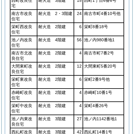
西町改良住
耐火造 3階建
15
西町1丁目6番6号
宅
南古市改良
耐火造 2・3階建
24
南古市町4番10号他
住宅
栄町西改良
耐火造 2階建
6
栄町8番18号
住宅
池ノ内改良
耐火造 4階建
56
池ノ内980番地1
住宅
南古市北改
耐火造 2階建
4
南古市町7番2号
良住宅
大間東町改
耐火造 2階建
12
大間東町5番20号
良住宅
栄町東改良
耐火造 2階建
6
栄町2番9号他
住宅
赤崎町改良
耐火造 2階建
4
赤崎町10番1号
住宅
栄町中改良
耐火造 2階建
4
栄町4番26号
住宅
池ノ内東改
耐火造 3階建
27
池ノ内1142番地1
良住宅
西糺町改良
耐火造 3階建
42
西糺町14番1号