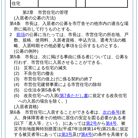
住宅
第2章
市営住宅の管理
(入居者の公募の方法)
第4条
市長は、入居者の公募を市庁舎その他市内の適当な場
所に掲示して行うものとする。
2
前項
の公募に当たっては、市長は、市営住宅の所在地、戸
数、規格、使用料、入居者資格、申込方法、選考方法の概
略、入居時期その他必要な事項を公示するものとする。
(公募の例外)
第5条
市長は、次に掲げる事由に係る者については、公募を
行わず、市営住宅に入居させることができる。
(1)
災害による住宅の滅失
(2)
不良住宅の撤去
(3)
市営住宅の借上げに係る契約の終了
(4)
市営住宅建替事業による市営住宅の除却
(5)
公住法令第5条各号
(6)
改良住宅への入居
(
第7条ただし書
に規定する改良住宅
への入居の場合を除く。)
(入居者資格)
第6条
市営住宅に入居することができる者は、
次の各号
(老
人、身体障害者その他特に居住の安定を図る必要がある者
(以下「老人等」という。)
にあっては
第2号
から
第4号
、被
災市街地復興特別措置法
(平成7年法律第14号)
第21条に規定
する被災者等にあっては
第3号
及び
第4号
)
の条件を具備する