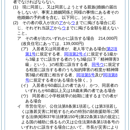
者でなければならない。
(1)
現に同居し、又は同居しようとする親族
(婚姻の届出
をしないが、事実上婚姻関係と同様の事情にある者その
他婚姻の予約者を含む。以下同じ。)
があること。
(2)
その者の収入が次の
ア
から
ウ
までに掲げる場合に応
じ、それぞれ当該
ア
から
ウ
までに掲げる金額を超えない
こと。
ア
その者が次のいずれかに該当する場合 214,000円
(改良住宅にあっては、139,000円)
(ア)
入居者又は同居者が、老人等である場合
(
第2項
第1号
に規定する者、
同項第2号イ
に規定する1級か
ら3級までに該当する者のうち3級
(以下「精神障害3
級」という。)
の程度に該当する者、
同号ウ
に規定す
る程度に該当する者のうち知的障害の程度が精神障
害3級の程度に相当する者、
同項第5号
及び
同項第8
号
に規定する者がある場合を除く。)
(イ)
入居者が60歳以上の者であり、かつ、同居者の
いずれもが60歳以上又は18歳未満の者である場合
(ウ)
同居者に小学校就学の始期に達するまでの者が
ある場合
イ
市営住宅が、公住法第8条第1項若しくは第3項若し
くは激甚災害に対処するための特別の財政援助等に関
する法律
(昭和37年法律第150号)
第22条第1項の規定に
よる国の補助に係るもの又は公住法第8条第1項各号の
いずれかに該当する場合において、市長が災害により