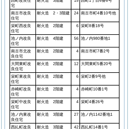
西町改良住
耐火造 3階建
15
西町1丁目6番6号
宅
南古市改良
耐火造 2・3階建
24
南古市町4番10号他
住宅
栄町西改良
耐火造 2階建
6
栄町8番18号
住宅
池ノ内改良
耐火造 4階建
56
池ノ内980番地1
住宅
南古市北改
耐火造 2階建
4
南古市町7番2号
良住宅
大間東町改
耐火造 2階建
12
大間東町5番20号
良住宅
栄町東改良
耐火造 2階建
6
栄町2番9号他
住宅
赤崎町改良
耐火造 2階建
4
赤崎町10番1号
住宅
栄町中改良
耐火造 2階建
4
栄町4番26号
住宅
池ノ内東改
耐火造 3階建
27
池ノ内1142番地1
良住宅
西糺町改良
耐火造 3階建
42
西糺町14番1号