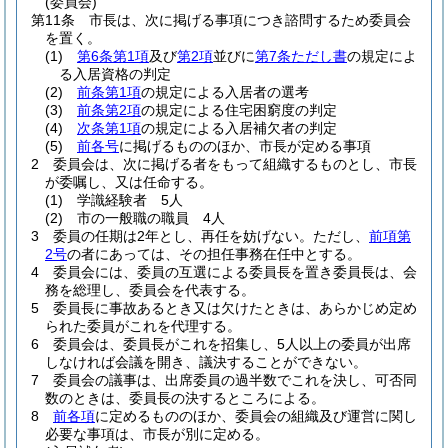
(委員会)
第11条
市長は、次に掲げる事項につき諮問するため委員会
を置く。
(1)
第6条第1項
及び
第2項
並びに
第7条ただし書
の規定によ
る入居資格の判定
(2)
前条第1項
の規定による入居者の選考
(3)
前条第2項
の規定による住宅困窮度の判定
(4)
次条第1項
の規定による入居補欠者の判定
(5)
前各号
に掲げるもののほか、市長が定める事項
2
委員会は、次に掲げる者をもって組織するものとし、市長
が委嘱し、又は任命する。
(1)
学識経験者 5人
(2)
市の一般職の職員 4人
3
委員の任期は2年とし、再任を妨げない。
ただし、
前項第
2号
の者にあっては、その担任事務在任中とする。
4
委員会には、委員の互選による委員長を置き委員長は、会
務を総理し、委員会を代表する。
5
委員長に事故あるとき又は欠けたときは、あらかじめ定め
られた委員がこれを代理する。
6
委員会は、委員長がこれを招集し、5人以上の委員が出席
しなければ会議を開き、議決することができない。
7
委員会の議事は、出席委員の過半数でこれを決し、可否同
数のときは、委員長の決するところによる。
8
前各項
に定めるもののほか、委員会の組織及び運営に関し
必要な事項は、市長が別に定める。