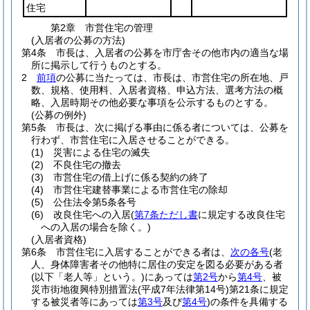
住宅
第2章
市営住宅の管理
(入居者の公募の方法)
第4条
市長は、入居者の公募を市庁舎その他市内の適当な場
所に掲示して行うものとする。
2
前項
の公募に当たっては、市長は、市営住宅の所在地、戸
数、規格、使用料、入居者資格、申込方法、選考方法の概
略、入居時期その他必要な事項を公示するものとする。
(公募の例外)
第5条
市長は、次に掲げる事由に係る者については、公募を
行わず、市営住宅に入居させることができる。
(1)
災害による住宅の滅失
(2)
不良住宅の撤去
(3)
市営住宅の借上げに係る契約の終了
(4)
市営住宅建替事業による市営住宅の除却
(5)
公住法令第5条各号
(6)
改良住宅への入居
(
第7条ただし書
に規定する改良住宅
への入居の場合を除く。)
(入居者資格)
第6条
市営住宅に入居することができる者は、
次の各号
(老
人、身体障害者その他特に居住の安定を図る必要がある者
(以下「老人等」という。)
にあっては
第2号
から
第4号
、被
災市街地復興特別措置法
(平成7年法律第14号)
第21条に規定
する被災者等にあっては
第3号
及び
第4号
)
の条件を具備する