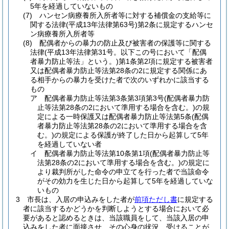
5年を経過していないもの
(7)
ハンセン病療養所入所者等に対する補償金の支給等に
関する法律
(平成13年法律第63号)
第2条に規定するハンセ
ン病療養所入所者等
(8)
配偶者からの暴力の防止及び被害者の保護等に関する
法律
(平成13年法律第31号。以下この号において「配偶
者暴力防止等法」という。)
第1条第2項に規定する被害者
又は配偶者暴力防止等法第28条の2に規定する関係にあ
る相手からの暴力を受けた者で次のいずれかに該当する
もの
ア
配偶者暴力防止等法第3条第3項第3号
(配偶者暴力防
止等法第28条の2において準用する場合を含む。)
の規
定による一時保護又は配偶者暴力防止等法第5条
(配偶
者暴力防止等法第28条の2において準用する場合を含
む。)
の規定による保護が終了した日から起算して5年
を経過していない者
イ
配偶者暴力防止等法第10条第1項
(配偶者暴力防止等
法第28条の2において準用する場合を含む。)
の規定に
より裁判所がした命令の申立てを行った者で当該命令
がその効力を生じた日から起算して5年を経過していな
いもの
3
市長は、入居の申込みをした者が
前項ただし書
に規定する
者に該当するかどうかを判断しようとする場合において必
要があると認めるときは、当該職員をして、当該入居の申
込みをした者に面接させ、その心身の状況、受けることが