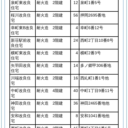
泉町東改良
耐火造 2階建
12
泉町1番5号
住宅
桜川改良住
耐火造 2階建
56
押岡2695番地
宅
幸町東B改良
耐火造 2階建
4
幸町6番12号
住宅
新荘駅前改
耐火造 3階建
24
西町2丁目10番8号
良住宅
横町東改良
耐火造 2階建
4
横町2番3号
住宅
矢羽田改良
耐火造 2階建
14
多ノ郷甲306番地
住宅
川端改良住
耐火造 2階建
16
西糺町1番1号他
宅
中町改良住
耐火造 4階建
40
中町1丁目9番11号
宅
神田改良住
耐火造 2階建
36
神田2465番地他
宅
安和改良住
耐火造 2階建
8
安和1041番地他
宅