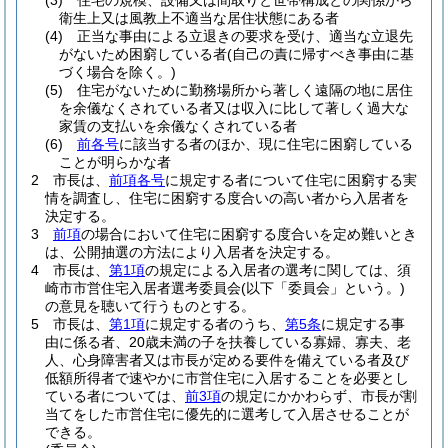
(3)
住宅の規模、設備又は間取りと世帯構成との関係から
衛生上又は風教上不適当な居住状態にある者
(4)
正当な事由による立退きの要求を受け、適当な立退先
がないため困窮している者
(自己の責に帰すべき事由に基
づく場合を除く。)
(5)
住宅がないために勤務場所から著しく遠隔の地に居住
を余儀なくされている者又は収入に比して著しく過大な
家賃の支払いを余儀なくされている者
(6)
前各号
に該当する者のほか、現に住宅に困窮している
ことが明らかな者
2
市長は、
前項各号
に規定する者について住宅に困窮する実
情を調査し、住宅に困窮する度合いの高い者から入居者を
決定する。
3
前項
の場合において住宅に困窮する度合いを定め難いとき
は、公開抽選の方法により入居者を決定する。
4
市長は、
第1項
の規定による入居者の選考に関しては、須
崎市市営住宅入居者選考委員会
(以下「委員会」という。)
の意見を聴いて行うものとする。
5
市長は、
第1項
に規定する者のうち、
第5条
に規定する事
由に係る者、20歳未満の子を扶養している寡婦、寡夫、老
人、心身障害者又は市長が定める要件を備えている者及び
低額所得者で速やかに市営住宅に入居することを必要とし
ている者については、
前3項
の規定にかかわらず、市長が割
当てをした市営住宅に優先的に選考して入居させることが
できる。