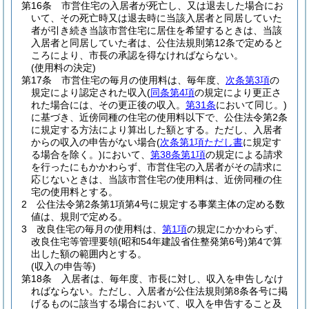
第16条
市営住宅の入居者が死亡し、又は退去した場合にお
いて、その死亡時又は退去時に当該入居者と同居していた
者が引き続き当該市営住宅に居住を希望するときは、当該
入居者と同居していた者は、公住法規則第12条で定めると
ころにより、市長の承認を得なければならない。
(使用料の決定)
第17条
市営住宅の毎月の使用料は、毎年度、
次条第3項
の
規定により認定された収入
(
同条第4項
の規定により更正さ
れた場合には、その更正後の収入。
第31条
において同じ。)
に基づき、近傍同種の住宅の使用料以下で、公住法令第2条
に規定する方法により算出した額とする。
ただし、入居者
からの収入の申告がない場合
(
次条第1項ただし書
に規定す
る場合を除く。)
において、
第38条第1項
の規定による請求
を行ったにもかかわらず、市営住宅の入居者がその請求に
応じないときは、当該市営住宅の使用料は、近傍同種の住
宅の使用料とする。
2
公住法令第2条第1項第4号に規定する事業主体の定める数
値は、規則で定める。
3
改良住宅の毎月の使用料は、
第1項
の規定にかかわらず、
改良住宅等管理要領
(昭和54年建設省住整発第6号)
第4で算
出した額の範囲内とする。
(収入の申告等)
第18条
入居者は、毎年度、市長に対し、収入を申告しなけ
ればならない。
ただし、入居者が公住法規則第8条各号に掲
げるものに該当する場合において、収入を申告すること及