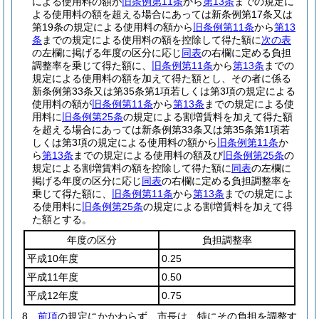
による使用料の額が
旧条例第11条
から
第13条
までの規定に
よる使用料の額を超える場合にあっては新条例第17条又は
第19条の規定による使用料の額から
旧条例第11条
から
第13
条
までの規定による使用料の額を控除して得た額に
次の表
の左欄に掲げる年度の区分に応じ
同表
の右欄に定める負担
調整率を乗じて得た額に、
旧条例第11条
から
第13条
までの
規定による使用料の額を加えて得た額とし、その者に係る
新条例第33条又は第35条第1項若しくは第3項の規定による
使用料の額が
旧条例第11条
から
第13条
までの規定による使
用料に
旧条例第25条
の規定による割増賃料を加えて得た額
を超える場合にあっては新条例第33条又は第35条第1項若
しくは第3項の規定による使用料の額から
旧条例第11条
か
ら
第13条
までの規定による使用料の額及び
旧条例第25条
の
規定による割増賃料の額を控除して得た額に
同表
の左欄に
掲げる年度の区分に応じ
同表
の右欄に定める負担調整率を
乗じて得た額に、
旧条例第11条
から
第13条
までの規定によ
る使用料に
旧条例第25条
の規定による割増賃料を加えて得
た額とする。
年度の区分
負担調整率
平成10年度
0.25
平成11年度
0.50
平成12年度
0.75
8
前項
の規定にかかわらず、市長は、特にその負担を調整す