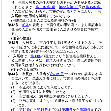
り、当該入居者の居住の安定を図るため必要があると認め
られるときは、
第17条第1項
、
第33条第1項
又は
第35条第1
項
の規定にかかわらず、市長の定めるところにより、当該
入居者の使用料を減額するものとする。
(用途廃止による入居に係る使用料の特例)
第42条
前条
の規定は、市営住宅の用途廃止により当該市営
住宅の入居者を他の市営住宅に入居させる場合に準用す
る。
(住宅の検査)
第43条
入居者は、市営住宅を明け渡そうとするときは、そ
の5日前までに市長に届け出て、市営住宅監理員又は市長の
指定する者の検査を受けなければならない。
2
入居者は、
第30条
の規定により市営住宅を模様替えし、
又は増築したときは、
前項
の検査までに、自己の費用で原
状回復又は撤去を行わなければならない。
(住宅の明渡請求)
第44条
市長は、入居者が
次の各号
のいずれかに該当する場
合において、当該入居者に対し、市営住宅の明渡しを請求
することができる。
(1)
不正の行為によって入居したとき。
(2)
使用料を3月以上滞納したとき。
(3)
市営住宅又は共同施設を故意にき損したとき。
(4)
正当な事由によらないで15日以上市営住宅を使用しな
いとき。
(5)
第14条
から
第16条
まで又は
第25条
から
第30条
までの