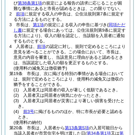
び
第38条第1項
の規定による報告の請求に応じることが困
難な事情にあると市長が認めるときは、この限りでない。
2
前項
に規定する収入の申告は、公住法規則第7条に規定す
る方法によるものとする。
3
市長は、
第1項
の規定による収入の申告に基づき
(
同項ただ
し書
に規定する場合にあっては、公住法規則第9条に規定す
る方法により)
、収入の額を認定し、当該額を入居者に通知
するものとする。
4
入居者は、
前項
の認定に対し、規則で定めるところにより
意見を述べることができる。
この場合において、市長は、
意見の内容を審査し、当該意見に理由があると認めるとき
は、当該認定した収入の額を更正するものとする。
(使用料の減免又は徴収猶予)
第19条
市長は、次に掲げる特別の事情がある場合において
は、規則で定めるところにより、使用料の減免又は徴収の
猶予をすることができる。
(1)
入居者又は同居者の収入が著しく低額であるとき。
(2)
入居者又は同居者が病気にかかったとき。
(3)
入居者又は同居者が災害により著しい損害を受けたと
き。
(4)
前3号
に掲げるもののほか、特に市長が必要と認める
とき。
(使用料の納付)
第20条
市長は、入居者から
第13条第5項
の入居可能日から
当該入居者が市営住宅を明け渡した日
(
第34条第1項
又は
第