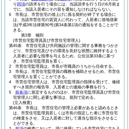
り
同項
の請求を行う場合には、当該請求を行う日の6月前ま
でに、当該入居者にその旨を通知しなければならない。
6
市長は、市営住宅の借上げに係る契約が終了する場合に
は、当該市営住宅の賃貸人に代わって、入居者に借地借家
法
(平成3年法律第90号)
第34条第1項の通知をすることがで
きる。
第3章
補則
(市営住宅監理員及び市営住宅管理人)
第45条
市営住宅及び共同施設の管理に関する事務をつかさ
どり、市営住宅及びその環境を良好な状態に維持するよう
入居者に必要な指導を与えるため、公住法第33条に基づ
き、市営住宅監理員を置く。
2
市営住宅監理員は、市長が市職員のうちから任命する。
3
市長は、市営住宅監理員の職務を補助させるため、市営住
宅管理人を置くことができる。
4
市営住宅管理人は、市営住宅監理員の指揮を受けて、修繕
すべき箇所の報告等、入居者との連絡の事務を行う。
5
前各項
に規定するもののほか、市営住宅監理員及び市営住
宅管理人に関し必要な事項は、規則で定める。
(立入検査)
第46条
市長は、市営住宅の管理上必要があると認めるとき
は、市営住宅監理員若しくは市長の指定した者に市営住宅
の検査をさせ、又は入居者に対して適当な指示をさせるこ
とができる。
2
前項
の検査において、現に使用している市営住宅に立ち入