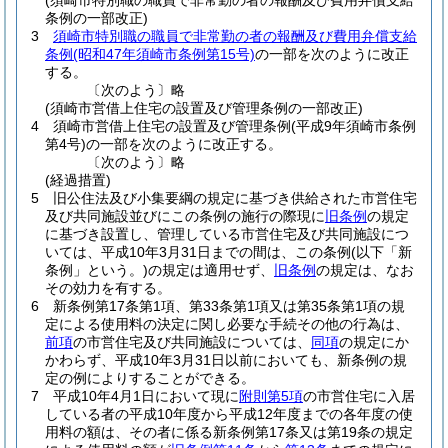
(須崎市特別職の職員で非常勤の者の報酬及び費用弁償支給
条例の一部改正)
3
須崎市特別職の職員で非常勤の者の報酬及び費用弁償支給
条例
(昭和47年須崎市条例第15号)
の一部を次のように改正
する。
〔次のよう〕略
(須崎市営借上住宅の設置及び管理条例の一部改正)
4
須崎市営借上住宅の設置及び管理条例
(平成9年須崎市条例
第4号)
の一部を次のように改正する。
〔次のよう〕略
(経過措置)
5
旧公住法及び小集要綱の規定に基づき供給された市営住宅
及び共同施設並びにこの条例の施行の際現に
旧条例
の規定
に基づき設置し、管理している市営住宅及び共同施設につ
いては、平成10年3月31日までの間は、この条例
(以下「新
条例」という。)
の規定は適用せず、
旧条例
の規定は、なお
その効力を有する。
6
新条例第17条第1項、第33条第1項又は第35条第1項の規
定による使用料の決定に関し必要な手続その他の行為は、
前項
の市営住宅及び共同施設については、
同項
の規定にか
かわらず、平成10年3月31日以前においても、新条例の規
定の例によりすることができる。
7
平成10年4月1日において現に
附則第5項
の市営住宅に入居
している者の平成10年度から平成12年度までの各年度の使
用料の額は、その者に係る新条例第17条又は第19条の規定