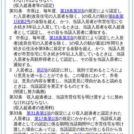
わなければならない。
(収入超過者等の認定)
第31条
市長は、毎年度、
第18条第3項
の規定により認定し
た入居者
(改良住宅の入居者を除く。)
の収入の額が
第6条第
1項第2号
の金額を超え、かつ、当該入居者が市営住宅に引
き続き3年以上入居しているときは、当該入居者を収入超過
者として認定し、その旨を当該入居者に通知する。
2
市長は、毎年度、
第18条第3項
の規定により認定した入居
者
(改良住宅の入居者を除く。)
の収入の額が最近2年間引き
続き公住法令第9条に規定する金額を超え、かつ、当該入居
者が市営住宅に引き続き5年以上入居しているときは、当該
入居者を高額所得者として認定し、その旨を当該入居者に
通知する。
3
入居者は、
前2項
の認定に対し、規則で定めるところによ
り意見を述べることができる。
この場合において、市長
は、意見の内容を審査し、当該意見に理由があると認める
ときは、当該認定を更正するものとする。
(明渡し努力義務)
第32条
収入超過者は、当該市営住宅を明け渡すように努め
なければならない。
(収入超過者の使用料)
第33条
第31条第1項
の規定により収入超過者と認定された
入居者は、
第17条第1項
の規定にかかわらず、当該収入超
過者としての認定に係る期間
(当該期間中に市営住宅を明け
渡した場合にあっては、当該認定の効力が生じる日から当