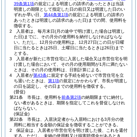
39条第1項
の規定による明渡しの請求のあったときは当該
明渡しの期限として指定した日の前日又は明渡した日のい
ずれか早い日、
第44条第1項
の規定による明渡しの請求の
あったときは明渡しの請求のあった日)
までの間、使用料を
徴収する。
2
入居者は、毎月末日
(月の途中で明け渡した場合は明渡し
た日)
までに、その月分の使用料を納付しなければならな
い。
ただし、12月分の使用料は、12月27日
(この日が日曜
日に当たるときは25日、土曜日に当たるときは26日)
まで
とする。
3
入居者が新たに市営住宅に入居した場合又は市営住宅を明
け渡した場合において、その月の使用期間が1月に満たない
ときは、その月の使用料は、日割計算による。
4
入居者が
第43条
に規定する手続を経ないで市営住宅を立
ち退いたときは、
第1項
の規定にかかわらず、市長が明渡し
の日を認定し、その日までの使用料を徴収する。
(督促)
第21条
市長は、使用料を
前条第2項
の納期限までに納付し
ない者があるときは、期限を指定してこれを督促しなけれ
ばならない。
(保証金)
第22条
市長は、入居決定者から入居時における3月分の使
用料に相当する金額の保証金を徴収することができる。
2
保証金は、入居者が市営住宅を明け渡した後、これを還付
する。
ただし、未納の使用料又は損害賠償金があるとき