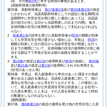
(4)
その他
前3号
に準ずる特別の事情があるとき。
(高額所得者の使用料等)
第35条
高額所得者は、
第17条第1項
及び
第33条第1項
の規定
にかかわらず、当該高額所得者としての認定に係る期間
(当
該期間中に市営住宅を明け渡した場合にあっては、当該認
定の効力が生じる日から当該明渡しの日までの間)
、毎月、
近傍同種の住宅の使用料を使用料として支払わなければな
らない。
2
前条第1項
の請求を受けた高額所得者が
同項
の期限が到来
しても市営住宅を明け渡さない場合には、市長は、
同項
の
期限が到来した日の翌日から当該市営住宅の明渡しを行う
日までの期間について、近傍同種の住宅の使用料の2倍に相
当する額以下で市長が定める額の金銭を徴収することがで
きる。
3
第19条
の規定は
第1項
の使用料及び
前項
の金銭に、
第20条
及び
第21条
の規定は
第1項
の使用料にそれぞれ準用する。
(住宅のあっせん等)
第36条
市長は、収入超過者から申出があった場合その他必
要があると認める場合は、当該収入超過者に対して、他の
適当な住宅のあっせん等を行うものとする。
この場合にお
いて、収入超過者が公共賃貸住宅等公的資金による住宅へ
の入居を希望したときは、その入居を容易にするよう特別
の配慮をしなければならない。
(期間通算)
第37条
第8条第1項
の規定の適用を受け他の市営住宅に入居