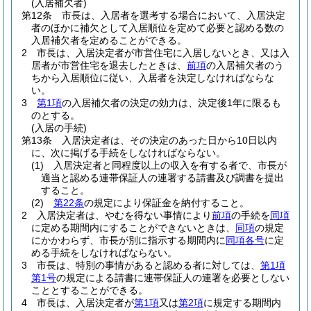
(入居補欠者)
第12条
市長は、入居者を選考する場合において、入居決定
者のほかに補欠として入居順位を定めて必要と認める数の
入居補欠者を定めることができる。
2
市長は、入居決定者が市営住宅に入居しないとき、又は入
居者が市営住宅を退去したときは、
前項
の入居補欠者のう
ちから入居順位に従い、入居者を決定しなければならな
い。
3
第1項
の入居補欠者の決定の効力は、決定後1年に限るも
のとする。
(入居の手続)
第13条
入居決定者は、その決定のあった日から10日以内
に、次に掲げる手続をしなければならない。
(1)
入居決定者と同程度以上の収入を有する者で、市長が
適当と認める連帯保証人の連署する請書及び調書を提出
すること。
(2)
第22条
の規定により保証金を納付すること。
2
入居決定者は、やむを得ない事情により
前項
の手続を
同項
に定める期間内にすることができないときは、
同項
の規定
にかかわらず、市長が別に指示する期間内に
同項各号
に定
める手続をしなければならない。
3
市長は、特別の事情があると認める者に対しては、
第1項
第1号
の規定による請書に連帯保証人の連署を必要としない
こととすることができる。
4
市長は、入居決定者が
第1項
又は
第2項
に規定する期間内