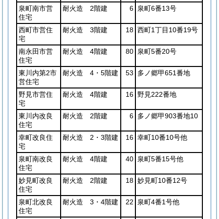
泉町南市営
耐火造 2階建
6
泉町6番13号
住宅
西町市営住
耐火造 3階建
18
西町1丁目10番19号
宅
南永田市営
耐火造 4階建
80
泉町5番20号
住宅
東川内第2市
耐火造 4・5階建
53
多ノ郷甲651番地
営住宅
野見市営住
耐火造 4階建
16
野見222番地
宅
東川内改良
耐火造 2階建
6
多ノ郷甲903番地10
住宅
幸町改良住
耐火造 2・3階建
16
幸町10番10号他
宅
泉町南改良
耐火造 4階建
40
泉町5番15号他
住宅
妙見町改良
耐火造 2階建
18
妙見町10番12号
住宅
泉町北改良
耐火造 3・4階建
22
泉町4番1号他
住宅