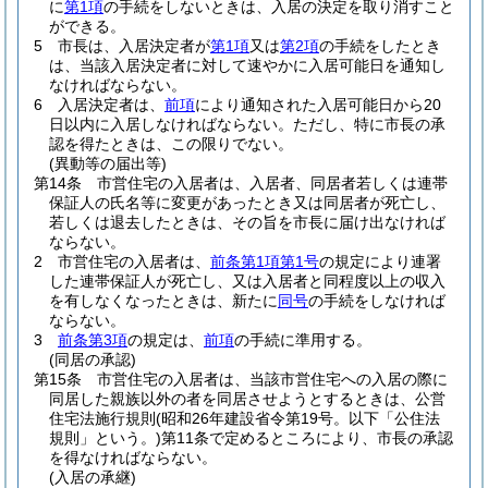
に
第1項
の手続をしないときは、入居の決定を取り消すこと
ができる。
5
市長は、入居決定者が
第1項
又は
第2項
の手続をしたとき
は、当該入居決定者に対して速やかに入居可能日を通知し
なければならない。
6
入居決定者は、
前項
により通知された入居可能日から20
日以内に入居しなければならない。
ただし、特に市長の承
認を得たときは、この限りでない。
(異動等の届出等)
第14条
市営住宅の入居者は、入居者、同居者若しくは連帯
保証人の氏名等に変更があったとき又は同居者が死亡し、
若しくは退去したときは、その旨を市長に届け出なければ
ならない。
2
市営住宅の入居者は、
前条第1項第1号
の規定により連署
した連帯保証人が死亡し、又は入居者と同程度以上の収入
を有しなくなったときは、新たに
同号
の手続をしなければ
ならない。
3
前条第3項
の規定は、
前項
の手続に準用する。
(同居の承認)
第15条
市営住宅の入居者は、当該市営住宅への入居の際に
同居した親族以外の者を同居させようとするときは、公営
住宅法施行規則
(昭和26年建設省令第19号。以下「公住法
規則」という。)
第11条で定めるところにより、市長の承認
を得なければならない。
(入居の承継)