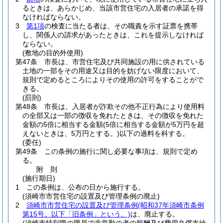
るときは、あらかじめ、当該市営住宅の入居者の承諾を得
なければならない。
3
第1項
の検査に当たる者は、その職責を示す証票を携帯
し、関係人の請求があったときは、これを提示しなければ
ならない。
(敷地の目的外使用)
第47条
市長は、市営住宅及び共同施設の用に供されている
土地の一部をその用途又は目的を妨げない限度において、
規則で定めるところによりその使用の許可をすることがで
きる。
(罰則)
第48条
市長は、入居者が詐欺その他不正行為により使用料
の全部又は一部の徴収を免れたときは、その徴収を免れた
金額の5倍に相当する金額
(5倍に相当する金額が5万円を超
えないときは、5万円とする。)
以下の過料を科する。
(委任)
第49条
この条例の施行に関し必要な事項は、規則で定め
る。
附
則
(施行期日)
1
この条例は、公布の日から施行する。
(須崎市市営住宅の設置及び管理条例の廃止)
2
須崎市市営住宅の設置及び管理条例
(昭和37年須崎市条例
第15号。以下「旧条例」という。)
は、廃止する。