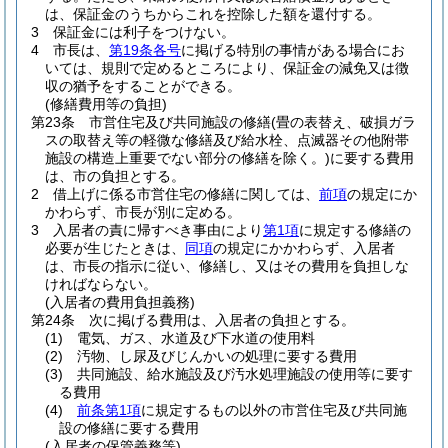
は、保証金のうちからこれを控除した額を還付する。
3
保証金には利子をつけない。
4
市長は、
第19条各号
に掲げる特別の事情がある場合にお
いては、規則で定めるところにより、保証金の減免又は徴
収の猶予をすることができる。
(修繕費用等の負担)
第23条
市営住宅及び共同施設の修繕
(畳の表替え、破損ガラ
スの取替え等の軽微な修繕及び給水栓、点滅器その他附帯
施設の構造上重要でない部分の修繕を除く。)
に要する費用
は、市の負担とする。
2
借上げに係る市営住宅の修繕に関しては、
前項
の規定にか
かわらず、市長が別に定める。
3
入居者の責に帰すべき事由により
第1項
に規定する修繕の
必要が生じたときは、
同項
の規定にかかわらず、入居者
は、市長の指示に従い、修繕し、又はその費用を負担しな
ければならない。
(入居者の費用負担義務)
第24条
次に掲げる費用は、入居者の負担とする。
(1)
電気、ガス、水道及び下水道の使用料
(2)
汚物、し尿及びじんかいの処理に要する費用
(3)
共同施設、給水施設及び汚水処理施設の使用等に要す
る費用
(4)
前条第1項
に規定するもの以外の市営住宅及び共同施
設の修繕に要する費用
(入居者の保管義務等)