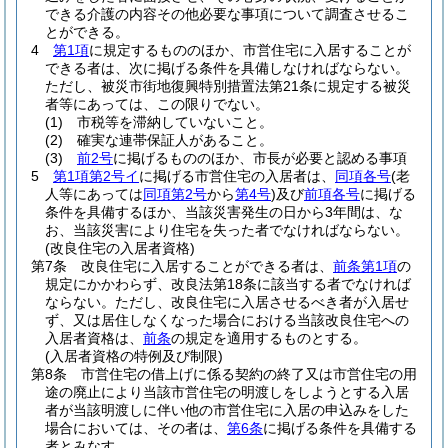
できる介護の内容その他必要な事項について調査させるこ
とができる。
4
第1項
に規定するもののほか、市営住宅に入居することが
できる者は、次に掲げる条件を具備しなければならない。
ただし、被災市街地復興特別措置法第21条に規定する被災
者等にあっては、この限りでない。
(1)
市税等を滞納していないこと。
(2)
確実な連帯保証人があること。
(3)
前2号
に掲げるもののほか、市長が必要と認める事項
5
第1項第2号イ
に掲げる市営住宅の入居者は、
同項各号
(老
人等にあっては
同項第2号
から
第4号
)
及び
前項各号
に掲げる
条件を具備するほか、当該災害発生の日から3年間は、な
お、当該災害により住宅を失った者でなければならない。
(改良住宅の入居者資格)
第7条
改良住宅に入居することができる者は、
前条第1項
の
規定にかかわらず、改良法第18条に該当する者でなければ
ならない。
ただし、改良住宅に入居させるべき者が入居せ
ず、又は居住しなくなった場合における当該改良住宅への
入居者資格は、
前条
の規定を適用するものとする。
(入居者資格の特例及び制限)
第8条
市営住宅の借上げに係る契約の終了又は市営住宅の用
途の廃止により当該市営住宅の明渡しをしようとする入居
者が当該明渡しに伴い他の市営住宅に入居の申込みをした
場合においては、その者は、
第6条
に掲げる条件を具備する
者とみなす。