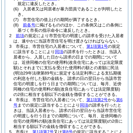
規定に違反したとき。
(6)
入居者又は同居者が暴力団員であることが判明したと
き。
(7)
市営住宅の借上げの期間が満了するとき。
(8)
前各号
に掲げるもののほか、この条例又はこの条例に
基づく市長の指示命令に違反したとき。
2
前項
の規定により市営住宅の明渡しの請求を受けた入居者
は、速やかに当該市営住宅を明け渡さなければならない。
3
市長は、市営住宅の入居者について、
第1項第1号
の規定
に該当することにより
同項
の請求を行ったときは、当該入
居者から、入居した日から請求の日までの期間について
は、近傍同種の住宅の使用料
(改良住宅にあっては法定限度
額)
とそれまでに支払を受けた使用料の額との差額に民法
(明治29年法律第89号)
に規定する法定利率による支払期後
の利息を付した額の金銭を、請求の日の翌日から当該市営
住宅の明渡しを行う日までの期間については、毎月、近傍
同種の住宅の使用料の額
(改良住宅にあっては法定限度額)
の2倍に相当する額以下の金銭を徴収することができる。
4
市長は、市営住宅の入居者について、
第1項第2号
から
第6
号
までの規定に該当することにより
同項
の請求を行ったと
きは、当該入居者から、請求の日の翌日から当該市営住宅
の明渡しを行う日までの期間について、毎月、近傍同種の
住宅の使用料の額
(改良住宅にあっては法定限度額)
の2倍に
相当する額以下の金銭を徴収することができる。
5
市長は、
第1項第7号
又は
第8号
の規定に該当することによ