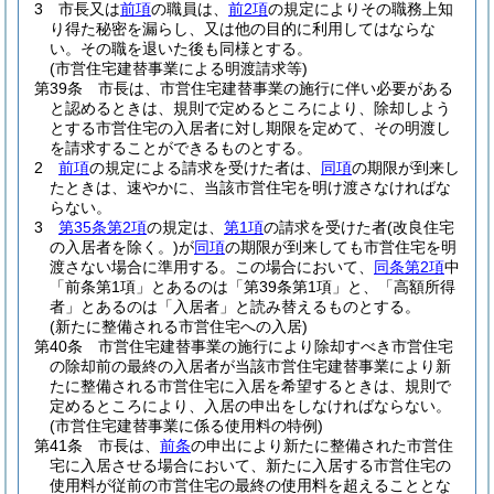
3
市長又は
前項
の職員は、
前2項
の規定によりその職務上知
り得た秘密を漏らし、又は他の目的に利用してはならな
い。
その職を退いた後も同様とする。
(市営住宅建替事業による明渡請求等)
第39条
市長は、市営住宅建替事業の施行に伴い必要がある
と認めるときは、規則で定めるところにより、除却しよう
とする市営住宅の入居者に対し期限を定めて、その明渡し
を請求することができるものとする。
2
前項
の規定による請求を受けた者は、
同項
の期限が到来し
たときは、速やかに、当該市営住宅を明け渡さなければな
らない。
3
第35条第2項
の規定は、
第1項
の請求を受けた者
(改良住宅
の入居者を除く。)
が
同項
の期限が到来しても市営住宅を明
渡さない場合に準用する。
この場合において、
同条第2項
中
「前条第1項」とあるのは「第39条第1項」と、「高額所得
者」とあるのは「入居者」と読み替えるものとする。
(新たに整備される市営住宅への入居)
第40条
市営住宅建替事業の施行により除却すべき市営住宅
の除却前の最終の入居者が当該市営住宅建替事業により新
たに整備される市営住宅に入居を希望するときは、規則で
定めるところにより、入居の申出をしなければならない。
(市営住宅建替事業に係る使用料の特例)
第41条
市長は、
前条
の申出により新たに整備された市営住
宅に入居させる場合において、新たに入居する市営住宅の
使用料が従前の市営住宅の最終の使用料を超えることとな