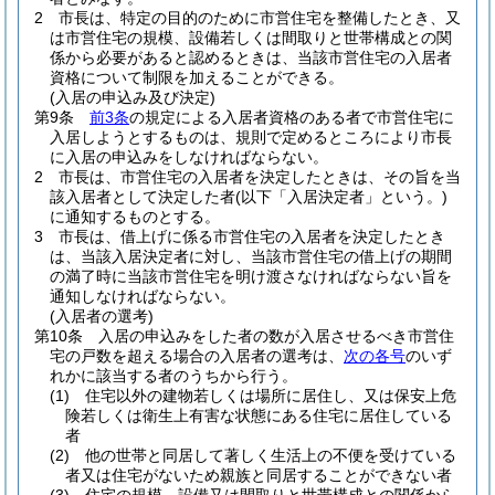
2
市長は、特定の目的のために市営住宅を整備したとき、又
は市営住宅の規模、設備若しくは間取りと世帯構成との関
係から必要があると認めるときは、当該市営住宅の入居者
資格について制限を加えることができる。
(入居の申込み及び決定)
第9条
前3条
の規定による入居者資格のある者で市営住宅に
入居しようとするものは、規則で定めるところにより市長
に入居の申込みをしなければならない。
2
市長は、市営住宅の入居者を決定したときは、その旨を当
該入居者として決定した者
(以下「入居決定者」という。)
に通知するものとする。
3
市長は、借上げに係る市営住宅の入居者を決定したとき
は、当該入居決定者に対し、当該市営住宅の借上げの期間
の満了時に当該市営住宅を明け渡さなければならない旨を
通知しなければならない。
(入居者の選考)
第10条
入居の申込みをした者の数が入居させるべき市営住
宅の戸数を超える場合の入居者の選考は、
次の各号
のいず
れかに該当する者のうちから行う。
(1)
住宅以外の建物若しくは場所に居住し、又は保安上危
険若しくは衛生上有害な状態にある住宅に居住している
者
(2)
他の世帯と同居して著しく生活上の不便を受けている
者又は住宅がないため親族と同居することができない者