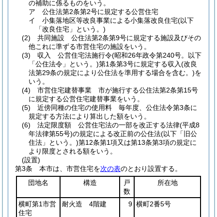
の補助に係るものをいう。
ア
公住法第2条第2号に規定する公営住宅
イ
小集落地区等改良事業による小集落改良住宅
(以下
「改良住宅」という。)
(2)
共同施設 公住法第2条第9号に規定する施設及びその
他これに準ずる市営住宅の施設をいう。
(3)
収入 公営住宅法施行令
(昭和26年政令第240号。以下
「公住法令」という。)
第1条第3号に規定する収入
(改良
法第29条の規定により公住法を準用する場合を含む。)
を
いう。
(4)
市営住宅建替事業 市が施行する公住法第2条第15号
に規定する公営住宅建替事業をいう。
(5)
近傍同種の住宅の使用料 毎年度、公住法令第3条に
規定する方法により算出した額をいう。
(6)
法定限度額 公営住宅法の一部を改正する法律
(平成8
年法律第55号)
の規定による改正前の公住法
(以下「旧公
住法」という。)
第12条第1項又は第13条第3項の規定に
より限度とされる額をいう。
(設置)
第3条
本市は、市営住宅を
次の表
のとおり設置する。
団地名
構造
戸
所在地
数
横町第1市営
耐火造 4階建
9
横町2番5号
住宅