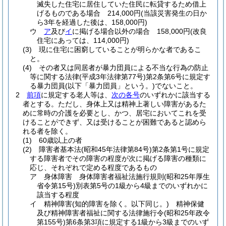
滅失した住宅に居住していた住民に転貸するため借上
げるものである場合 214,000円
(当該災害発生の日か
ら3年を経過した後は、158,000円)
ウ
ア
及び
イ
に掲げる場合以外の場合 158,000円
(改良
住宅にあっては、114,000円)
(3)
現に住宅に困窮していることが明らかな者であるこ
と。
(4)
その者又は同居者が暴力団員による不当な行為の防止
等に関する法律
(平成3年法律第77号)
第2条第6号に規定す
る暴力団員
(以下「暴力団員」という。)
でないこと。
2
前項
に規定する老人等は、
次の各号
のいずれかに該当する
者とする。
ただし、身体上又は精神上著しい障害があるた
めに常時の介護を必要とし、かつ、居宅においてこれを受
けることができず、又は受けることが困難であると認めら
れる者を除く。
(1)
60歳以上の者
(2)
障害者基本法
(昭和45年法律第84号)
第2条第1号に規定
する障害者でその障害の程度が次に掲げる障害の種類に
応じ、それぞれで定める程度であるもの
ア
身体障害 身体障害者福祉法施行規則
(昭和25年厚生
省令第15号)
別表第5号の1級から4級までのいずれかに
該当する程度
イ
精神障害
(知的障害を除く。以下同じ。)
精神保健
及び精神障害者福祉に関する法律施行令
(昭和25年政令
第155号)
第6条第3項に規定する1級から3級までのいず