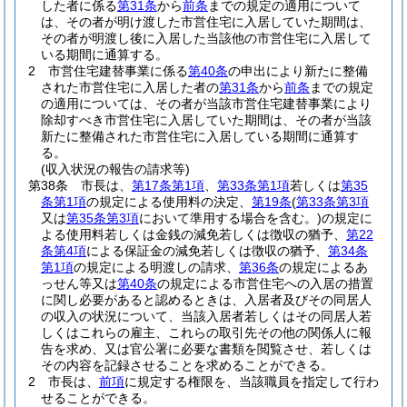
した者に係る
第31条
から
前条
までの規定の適用について
は、その者が明け渡した市営住宅に入居していた期間は、
その者が明渡し後に入居した当該他の市営住宅に入居して
いる期間に通算する。
2
市営住宅建替事業に係る
第40条
の申出により新たに整備
された市営住宅に入居した者の
第31条
から
前条
までの規定
の適用については、その者が当該市営住宅建替事業により
除却すべき市営住宅に入居していた期間は、その者が当該
新たに整備された市営住宅に入居している期間に通算す
る。
(収入状況の報告の請求等)
第38条
市長は、
第17条第1項
、
第33条第1項
若しくは
第35
条第1項
の規定による使用料の決定、
第19条
(
第33条第3項
又は
第35条第3項
において準用する場合を含む。)
の規定に
よる使用料若しくは金銭の減免若しくは徴収の猶予、
第22
条第4項
による保証金の減免若しくは徴収の猶予、
第34条
第1項
の規定による明渡しの請求、
第36条
の規定によるあ
っせん等又は
第40条
の規定による市営住宅への入居の措置
に関し必要があると認めるときは、入居者及びその同居人
の収入の状況について、当該入居者若しくはその同居人若
しくはこれらの雇主、これらの取引先その他の関係人に報
告を求め、又は官公署に必要な書類を閲覧させ、若しくは
その内容を記録させることを求めることができる。
2
市長は、
前項
に規定する権限を、当該職員を指定して行わ
せることができる。