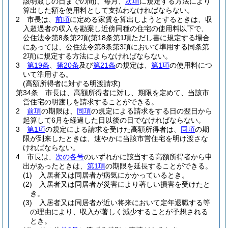
該明渡しの日までの間)
、毎月、
次項
に規定する方法により
算出した額を使用料として支払わなければならない。
2
市長は、
前項
に定める家賃を算出しようとするときは、収
入超過者の収入を勘案し近傍同種の住宅の使用料以下で、
公住法令第8条第2項
(第18条第1項ただし書に規定する場合
にあっては、公住法令第8条第3項において準用する同条第
2項)
に規定する方法によらなければならない。
3
第19条
、
第20条
及び
第21条
の規定は、
第1項
の使用料につ
いて準用する。
(高額所得者に対する明渡請求)
第34条
市長は、高額所得者に対し、期限を定めて、当該市
営住宅の明渡しを請求することができる。
2
前項
の期限は、
同項
の規定による請求をする日の翌日から
起算して6月を経過した日以後の日でなければならない。
3
第1項
の規定による請求を受けた高額所得者は、
同項
の期
限が到来したときは、速やかに当該市営住宅を明け渡さな
ければならない。
4
市長は、
次の各号
のいずれかに該当する高額所得者から申
出があったときは、
第1項
の期限を延長することができる。
(1)
入居者又は同居者が病気にかかっているとき。
(2)
入居者又は同居者が災害により著しい損害を受けたと
き。
(3)
入居者又は同居者が近い将来において定年退職する等
の理由により、収入が著しく減少することが予想される
とき。