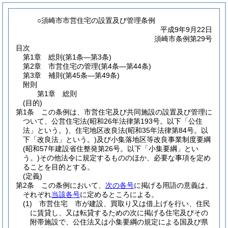
○須崎市市営住宅の設置及び管理条例
平成9年9月22日
須崎市条例第29号
目次
第1章
総則
(第1条―第3条)
第2章
市営住宅の管理
(第4条―第44条)
第3章
補則
(第45条―第49条)
附則
第1章
総則
(目的)
第1条
この条例は、市営住宅及び共同施設の設置及び管理に
ついて、公営住宅法
(昭和26年法律第193号。以下「公住
法」という。)
、住宅地区改良法
(昭和35年法律第84号。以
下「改良法」という。)
及び小集落地区等改良事業制度要綱
(昭和57年建設省住整発第26号。以下「小集要綱」とい
う。)
その他法令に規定するもののほか、必要な事項を定め
ることを目的とする。
(定義)
第2条
この条例において、
次の各号
に掲げる用語の意義は、
それぞれ
当該各号
に定めるところによる。
(1)
市営住宅 市が建設、買取り又は借上げを行い、住民
に賃貸し、又は転貸するための次に掲げる住宅及びその
附帯施設で、公住法又は小集要綱の規定による国及び県