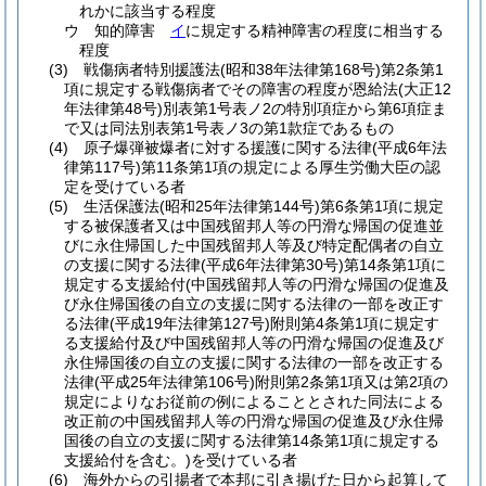
れかに該当する程度
ウ
知的障害
イ
に規定する精神障害の程度に相当する
程度
(3)
戦傷病者特別援護法
(昭和38年法律第168号)
第2条第1
項に規定する戦傷病者でその障害の程度が恩給法
(大正12
年法律第48号)
別表第1号表ノ2の特別項症から第6項症ま
で又は同法別表第1号表ノ3の第1款症であるもの
(4)
原子爆弾被爆者に対する援護に関する法律
(平成6年法
律第117号)
第11条第1項の規定による厚生労働大臣の認
定を受けている者
(5)
生活保護法
(昭和25年法律第144号)
第6条第1項に規定
する被保護者又は中国残留邦人等の円滑な帰国の促進並
びに永住帰国した中国残留邦人等及び特定配偶者の自立
の支援に関する法律
(平成6年法律第30号)
第14条第1項に
規定する支援給付
(中国残留邦人等の円滑な帰国の促進及
び永住帰国後の自立の支援に関する法律の一部を改正す
る法律
(平成19年法律第127号)
附則第4条第1項に規定す
る支援給付及び中国残留邦人等の円滑な帰国の促進及び
永住帰国後の自立の支援に関する法律の一部を改正する
法律
(平成25年法律第106号)
附則第2条第1項又は第2項の
規定によりなお従前の例によることとされた同法による
改正前の中国残留邦人等の円滑な帰国の促進及び永住帰
国後の自立の支援に関する法律第14条第1項に規定する
支援給付を含む。)
を受けている者
(6)
海外からの引揚者で本邦に引き揚げた日から起算して