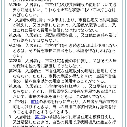
第25条
入居者は、市営住宅及び共同施設の使用について必
要な注意を払い、これらを正常な状態において維持しなけ
ればならない。
2
入居者の責に帰すべき事由により、市営住宅又は共同施設
が滅失し、又はき損したときは、入居者が原形に復し、又
はこれに要する費用を賠償しなければならない。
第26条
入居者は、周辺の環境を乱し、又は他に迷惑を及ぼ
す行為をしてはならない。
第27条
入居者は、市営住宅を引き続き15日以上使用しない
ときは、その旨を市長に届出をし、承認を得なければなら
ない。
第28条
入居者は、市営住宅を他の者に貸し、又はその入居
の権利を他の者に譲渡してはならない。
第29条
入居者は、市営住宅を住宅以外の用途に使用しては
ならない。
ただし、市長の承認を得たときは、当該市営住
宅の一部を住宅以外の用途に併用することができる。
第30条
入居者は、市営住宅を模様替えし、又は増築しては
ならない。
ただし、原状回復又は撤去が容易である場合に
おいて、市長の承認を得たときは、この限りでない。
2
市長は、
前項
の承認を行うに当たり、入居者が当該市営住
宅を明け渡すときは、自己の費用で原状回復又は撤去を行
うことを条件とするものとする。
3
入居者は、
第1項
の承認を得ずに市営住宅を模様替えし、
又は増築したときは、自己の費用で原状回復又は撤去を行