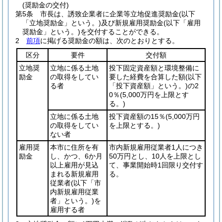
(奨励金の交付)
第5条
市長は、誘致企業者に企業等立地促進奨励金
(以下
「立地奨励金」という。)
及び新規雇用奨励金
(以下「雇用
奨励金」という。)
を交付することができる。
2
前項
に掲げる奨励金の額は、次のとおりとする。
区分
要件
交付額
立地奨
立地に係る土地
投下固定資産額と環境整備に
励金
の取得をしてい
要した経費を合算した額
(以下
る者
「投下資産額」という。)
の2
0％
(5,000万円を上限とす
る。)
立地に係る土地
投下資産額の15％
(5,000万円
の取得をしてい
を上限とする。)
ない者
雇用奨
本市に住所を有
市内新規雇用従業者1人につき
励金
し、かつ、6か月
50万円とし、10人を上限とし
以上雇用が見込
て、事業開始時1回限り交付す
まれる新規雇用
る。
従業者
(以下「市
内新規雇用従業
者」という。)
を
雇用する者