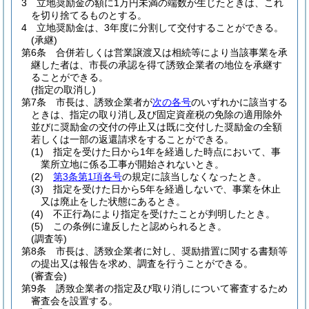
3
立地奨励金の額に1万円未満の端数が生じたときは、これ
を切り捨てるものとする。
4
立地奨励金は、3年度に分割して交付することができる。
(承継)
第6条
合併若しくは営業譲渡又は相続等により当該事業を承
継した者は、市長の承認を得て誘致企業者の地位を承継す
ることができる。
(指定の取消し)
第7条
市長は、誘致企業者が
次の各号
のいずれかに該当する
ときは、指定の取り消し及び固定資産税の免除の適用除外
並びに奨励金の交付の停止又は既に交付した奨励金の全額
若しくは一部の返還請求をすることができる。
(1)
指定を受けた日から1年を経過した時点において、事
業所立地に係る工事が開始されないとき。
(2)
第3条第1項各号
の規定に該当しなくなったとき。
(3)
指定を受けた日から5年を経過しないで、事業を休止
又は廃止をした状態にあるとき。
(4)
不正行為により指定を受けたことが判明したとき。
(5)
この条例に違反したと認められるとき。
(調査等)
第8条
市長は、誘致企業者に対し、奨励措置に関する書類等
の提出又は報告を求め、調査を行うことができる。
(審査会)
第9条
誘致企業者の指定及び取り消しについて審査するため
審査会を設置する。