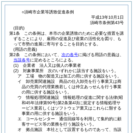
○須崎市企業等誘致促進条例
平成13年10月1日
須崎市条例第43号
(目的)
第1条
この条例は、本市の企業誘致のために必要な措置を講
ずることにより、雇用の促進及び産業の活性化を図り、も
って市勢の進展に寄与することを目的とする。
(用語の意義)
第2条
この条例において、
次の各号
に掲げる用語の意義は、
当該各号
に定めるところによる。
(1)
企業者 法人又は個人の事業者
(2)
対象事業所 次のいずれかに該当する施設をいう。
ア
工場 物の製造又は加工の用に供する施設をいう。
イ
卸売業関連施設 商品の仕入卸売を行う事業又は商
品の売買の代理業務若しくは仲立あっせんを行う事業
の用に供する施設をいう。
ウ
情報処理関連施設 情報処理の促進に関する法律
(昭
和45年法律第90号)
第2条第4項に規定する情報処理サ
ービス業若しくはソフトウェア業又はこれらに類する
事業の用に供する施設をいう。
エ
コールセンター 通信回線等を利用して集約的に顧
客サービス等の業務を行う施設をいう。
オ
拠点施設 本社として設置するものであって、当該