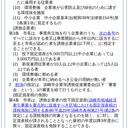
たに雇用する従業者
(10)
環境整備 企業者が公害防止及び緑化のために講ず
る環境保全施策
(11)
中小企業 中小企業基本法
(昭和38年法律第154号)
第
2条第1項に規定するもの
(誘致企業者)
第3条
市長は、事業所立地を行う企業者のうち、
次の各号
の
すべてに該当する者又は事業開始から3年以内に該当するに
至ると市長が認めた者を誘致企業者
(以下同じ。)
に指定す
ることができる。
(1)
投下固定資産が5,000万円以上
(中小企業にあっては
3,000万円以上)
である者
(2)
新規雇用従業者が10人以上
(中小企業にあっては5人以
上)
である者
(3)
環境整備に努める者
(4)
企業者が本市に納めるべき公金の滞納が無い者
2
前項
の指定は、須崎市企業等誘致促進審査会
(以下「審査
会」という。)
の審査を経て行うものとする。
(固定資産税の免除)
第4条
市長は、誘致企業者の投下固定資産
(
須崎市地域経済
牽引事業を重点的に促進すべき区域における固定資産税の
課税免除に関する条例
(平成20年須崎市条例第27号)
第2条
の
規定による課税免除の対象となるものを除く。)
に対し、固
定資産税が課されることとなった最初の年度以降3年度分に
限り、固定資産税を免除することができる。