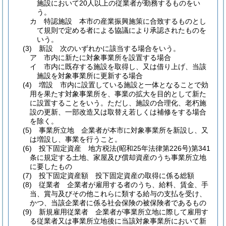
施設において20人以上の従業者が勤務するものをい
う。
カ
特認施設 本市の産業振興施策に合致するものとし
て規則で定める者による協議により承認されたものを
いう。
(3)
新設 次のいずれかに該当する場合をいう。
ア
市内に新たに対象事業所を設置する場合
イ
市内に既存する施設を取得し、又は借り上げ、当該
施設を対象事業所に更新する場合
(4)
増設 市内に設置している施設と一体となることで効
用を果たす対象事業所を、事業の拡大を目的として新た
に設置することをいう。
ただし、施設の合理化、老朽施
設の更新、一部改造又は取替え若しくは補修をする場合
を除く。
(5)
事業所立地 企業者が本市に対象事業所を新設し、又
は増設し、事業を行うこと。
(6)
投下固定資産 地方税法
(昭和25年法律第226号)
第341
条に規定する土地、家屋及び償却資産のうち事業所立地
に要したもの
(7)
投下固定資産額 投下固定資産の取得に係る総額
(8)
従業者 企業者が雇用する者のうち、給料、賃金、手
当、賞与及びその他これらに類する給与の支払を受け、
かつ、当該企業者に係る社会保険の被保険者であるもの
(9)
新規雇用従業者 企業者が事業所立地に際して雇用す
る従業者又は事業所立地後に当該対象事業所において新