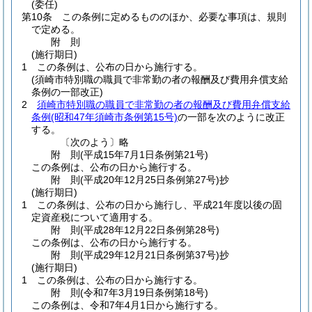
(委任)
第10条
この条例に定めるもののほか、必要な事項は、規則
で定める。
附
則
(施行期日)
1
この条例は、公布の日から施行する。
(須崎市特別職の職員で非常勤の者の報酬及び費用弁償支給
条例の一部改正)
2
須崎市特別職の職員で非常勤の者の報酬及び費用弁償支給
条例
(昭和47年須崎市条例第15号)
の一部を次のように改正
する。
〔次のよう〕略
附
則
(平成15年7月1日
条例第21号)
この条例は、公布の日から施行する。
附
則
(平成20年12月25日
条例第27号)
抄
(施行期日)
1
この条例は、公布の日から施行し、平成21年度以後の固
定資産税について適用する。
附
則
(平成28年12月22日
条例第28号)
この条例は、公布の日から施行する。
附
則
(平成29年12月21日
条例第37号)
抄
(施行期日)
1
この条例は、公布の日から施行する。
附
則
(令和7年3月19日
条例第18号)
この条例は、令和7年4月1日から施行する。