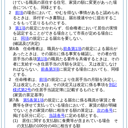
けている職員の居住する住宅、家賃の額に変更があった場
合についても、同様とする。
2
前項
の場合において、やむを得ない事情があると認められ
るときは、添付すべき書類は、届出後速やかに提出するこ
とをもって足りるものとする。
3
第1項
の規定にかかわらず、任命権者において居住の実情
を認定することができる場合として市長が定める場合に
は、
同項
の規定による届出を要しない。
(確認及び決定)
第6条
任命権者は、職員から
前条第1項
の規定による届出が
あったときは、その届出に係る事実を確認し、その者が住
居手当の条項
第1項
の職員たる要件を具備するときは、その
者に支給すべき住居手当の月額を決定し、又は改定しなけ
ればならない。
前条第3項
に規定する場合においても、同様
とする。
2
任命権者は、
前項
の規定により住居手当の月額を決定し、
又は改定したときは、その決定又は改定に係る事項を
別記
様式第2号
の住居手当認定簿に記載するものとする。
(家賃の算定基準)
第7条
第5条第1項
の規定による届出に係る職員が家賃と食
費等を併せて支払っている場合において、家賃の額が明確
でないときの家賃の額に相当する額の算定は、
次の各号
に
掲げる区分に応じ、
当該各号
に定める額とする。
(1)
居住に関する支払額に食費等が含まれている場合 そ
の支払額の100分の40に相当する額