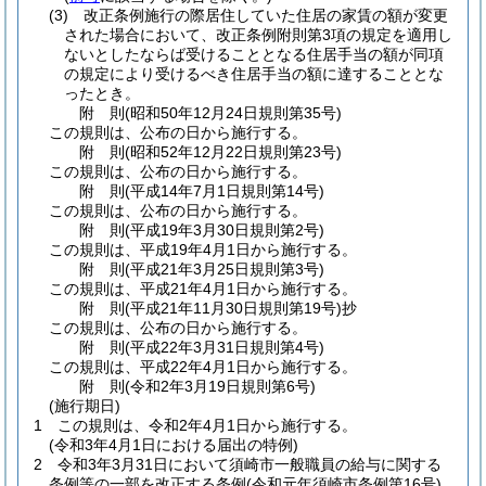
(3)
改正条例施行の際居住していた住居の家賃の額が変更
された場合において、改正条例附則第3項の規定を適用し
ないとしたならば受けることとなる住居手当の額が同項
の規定により受けるべき住居手当の額に達することとな
ったとき。
附
則
(昭和50年12月24日
規則第35号)
この規則は、公布の日から施行する。
附
則
(昭和52年12月22日
規則第23号)
この規則は、公布の日から施行する。
附
則
(平成14年7月1日
規則第14号)
この規則は、公布の日から施行する。
附
則
(平成19年3月30日
規則第2号)
この規則は、平成19年4月1日から施行する。
附
則
(平成21年3月25日
規則第3号)
この規則は、平成21年4月1日から施行する。
附
則
(平成21年11月30日
規則第19号)
抄
この規則は、公布の日から施行する。
附
則
(平成22年3月31日
規則第4号)
この規則は、平成22年4月1日から施行する。
附
則
(令和2年3月19日
規則第6号)
(施行期日)
1
この規則は、令和2年4月1日から施行する。
(令和3年4月1日における届出の特例)
2
令和3年3月31日において須崎市一般職員の給与に関する
条例等の一部を改正する条例
(令和元年須崎市条例第16号)