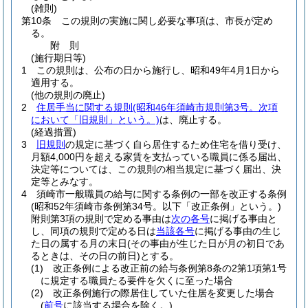
(雑則)
第10条
この規則の実施に関し必要な事項は、市長が定め
る。
附
則
(施行期日等)
1
この規則は、公布の日から施行し、昭和49年4月1日から
適用する。
(他の規則の廃止)
2
住居手当に関する規則
(昭和46年須崎市規則第3号。次項
において「旧規則」という。)
は、廃止する。
(経過措置)
3
旧規則
の規定に基づく自ら居住するため住宅を借り受け、
月額4,000円を超える家賃を支払っている職員に係る届出、
決定等については、この規則の相当規定に基づく届出、決
定等とみなす。
4
須崎市一般職員の給与に関する条例の一部を改正する条例
(昭和52年須崎市条例第34号。以下「改正条例」という。)
附則第3項の規則で定める事由は
次の各号
に掲げる事由と
し、同項の規則で定める日は
当該各号
に掲げる事由の生じ
た日の属する月の末日
(その事由が生じた日が月の初日であ
るときは、その日の前日)
とする。
(1)
改正条例による改正前の給与条例第8条の2第1項第1号
に規定する職員たる要件を欠くに至った場合
(2)
改正条例施行の際居住していた住居を変更した場合
(
前号
に該当する場合を除く。)