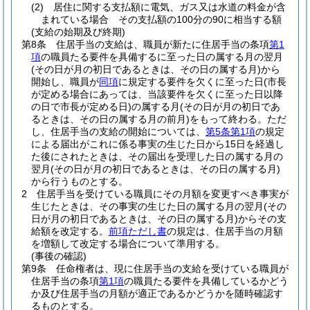
(2)
居住に関する支払額に電気、ガス又は水道の料金が含
まれている場合 その支払額の100分の90に相当する額
(支給の始期及び終期)
第8条
住居手当の支給は、職員が新たに住居手当の条項
第1
項
の職員たる要件を具備するに至った日の属する月の翌月
(その日が月の初日であるときは、その日の属する月)
から
開始し、職員が
同項
に規定する要件を欠くに至った日
(市長
が定める場合にあっては、当該要件を欠くに至った日以降
の日で市長が定める日)
の属する月
(その日が月の初日であ
るときは、その日の属する月の前月)
をもって終わる。
ただ
し、住居手当の支給の開始については、
第5条第1項
の規定
による届出がこれに係る事実の生じた日から15日を経過し
た後にされたときは、その届出を受理した日の属する月の
翌月
(その日が月の初日であるときは、その日の属する月)
から行うものとする。
2
住居手当を受けている職員にその月額を変更すべき事実が
生じたときは、その事実の生じた日の属する月の翌月
(その
日が月の初日であるときは、その日の属する月)
からその支
給額を改定する。
前項ただし書
の規定は、住居手当の月額
を増額して改定する場合について準用する。
(事後の確認)
第9条
任命権者は、現に住居手当の支給を受けている職員が
住居手当の条項
第1項
の職員たる要件を具備しているかどう
か及び住居手当の月額が適正であるかどうかを随時確認す
るものとする。