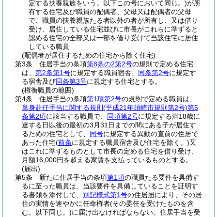
定する扶養親族をいう。以下この号において同じ。)
が所
有する住宅及び職員の配偶者、父母又は配偶者の父母
で、職員の扶養親族たる者以外の者が所有し、又は借り
受け、居住している住宅並びに市長がこれらに準ずると
認める住宅の全部又は一部を借り受けて当該住宅に居住
している職員
(配偶者が居住するための住宅から除く住宅)
第3条
住居手当の条項
第8条の2第2号
の規則で定める住宅
は、
第2条第1号
に規定する職員宿舎、
同条第2号
に規定す
る宿舎及び
同条第3号
に規定する住宅とする。
(権衡職員の範囲)
第4条
住居手当の条項
第1項第2号
の規則で定める職員は、
単身赴任手当に関する規則
(平成21年須崎市規則第2号)
第5
条第2項
に該当する職員で、
同項第2号
に規定する満18歳に
達する日以後の最初の3月31日までの間にある子が居住す
るための住宅として、
同号
に規定する異動の直前の住居で
あった住宅
(
前条
に規定する職員宿舎及び住宅を除く。)
又
はこれに準ずるものとして市長の定める住宅を借り受け、
月額16,000円を超える家賃を支払っているものとする。
(届出)
第5条
新たに住居手当の条項
第1項
の職員たる要件を具備す
るに至った職員は、当該要件を具備していることを証明す
る書類を添付して、
別記様式第1号
の住居届により、その居
住の実情を速やかに任命権者
(その委任を受けたものを含
む。以下同じ。)
に届け出なければならない。
住居手当を受