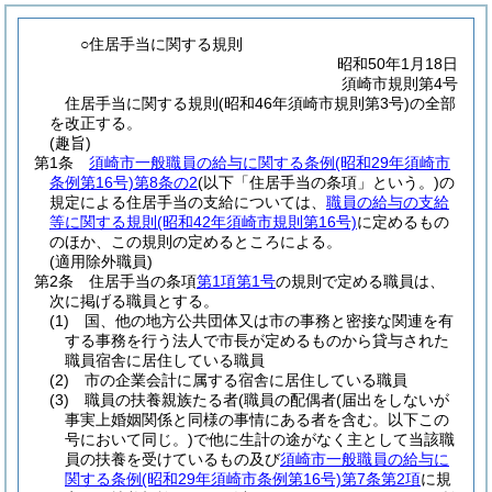
○住居手当に関する規則
昭和50年1月18日
須崎市規則第4号
住居手当に関する規則(昭和46年須崎市規則第3号)の全部
を改正する。
(趣旨)
第1条
須崎市一般職員の給与に関する条例
(昭和29年須崎市
条例第16号)
第8条の2
(以下「住居手当の条項」という。)
の
規定による住居手当の支給については、
職員の給与の支給
等に関する規則
(昭和42年須崎市規則第16号)
に定めるもの
のほか、この規則の定めるところによる。
(適用除外職員)
第2条
住居手当の条項
第1項第1号
の規則で定める職員は、
次に掲げる職員とする。
(1)
国、他の地方公共団体又は市の事務と密接な関連を有
する事務を行う法人で市長が定めるものから貸与された
職員宿舎に居住している職員
(2)
市の企業会計に属する宿舎に居住している職員
(3)
職員の扶養親族たる者
(職員の配偶者
(届出をしないが
事実上婚姻関係と同様の事情にある者を含む。以下この
号において同じ。)
で他に生計の途がなく主として当該職
員の扶養を受けているもの及び
須崎市一般職員の給与に
関する条例
(昭和29年須崎市条例第16号)
第7条第2項
に規