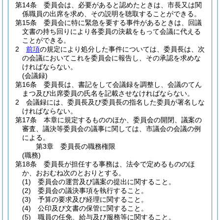
第14条
委員会は、必要があると認めたときは、市長又は関
係職員の出席を求め、その説明を聴取することができる。
第15条
委員会に特に緊急を要する事件があるときは、回議
文書の持ち回りにより各委員の決裁をもって会議に代える
ことができる。
2
前項
の規定により処分した事件については、委員長は、次
の会議においてこれを委員会に報告し、その承認を求めな
ければならない。
(会議録)
第16条
委員長は、書記をして会議録を調整し、会議のてん
まつ及び出席委員の氏名を記載させなければならない。
2
会議録には、委員長及び委員長の指名した委員が署名しな
ければならない。
第17条
本章に規定するもののほか、委員会の開閉、議案の
審査、議決等委員会の議事に関しては、市議会の会議の例
による。
第3章
委員長の職務権限
(職務)
第18条
委員長が担任する事務は、法令で定めるもののほ
か、おおむね次のとおりとする。
(1)
委員会の運営及び議案の提出に関すること。
(2)
委員会の議決事項を執行すること。
(3)
予算の要求及び経理に関すること。
(4)
公印及び文書の保管に関すること。
(5)
職員の任免、給与及び服務等に関すること。