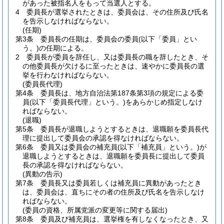
があった被指名人をもって当選人とする。
4
委員長が選挙されたときは、委員会は、その住所及び氏名
を告示しなければならない。
(任期)
第3条
委員長の任期は、委員会の委員
(以下「委員」とい
う。)
の任期による。
2
委員長が委員を辞任し、又は委員長の職を辞したとき、そ
の他委員長が欠けるに至ったときは、速やかに委員長の選
挙を行わなければならない。
(委員長代理)
第4条
委員長は、地方自治法第187条第3項の規定による委
員
(以下「委員長代理」という。)
をあらかじめ指定しなけ
ればならない。
(退職)
第5条
委員長が退職しようとするときは、退職願を委員長代
理に提出して委員会の承認を得なければならない。
第6条
委員又は委員会の補充員
(以下「補充員」という。)
が
退職しようとするときは、退職願を委員長に提出して委員
長の承認を得なければならない。
(異動の告示)
第7条
委員長又は委員若しくは補充員に異動があったとき
は、委員会は、直ちにその者の住所及び氏名を告示しなけ
ればならない。
(委員の資格、所属党派の変更等に関する届出)
第8条
委員及び補充員は、選挙権を有しなくなったとき、又