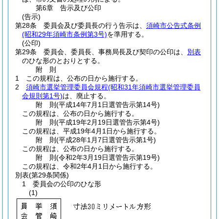
第6章
告示及び公印
(告示)
第28条
委員会及び委員長の行う告示は、
須崎市公告式条例
(昭和29年須崎市条例第3号)
を準用する。
(公印)
第29条
委員会、委員長、事務局長及び契印の公印は、
別表
のひな形のとおりとする。
附
則
1
この規程は、公布の日から施行する。
2
須崎市選挙管理委員会規程
(昭和31年須崎市選挙管理委員
会規則第1号)
は、廃止する。
附
則
(平成14年7月1日
選管告示第14号)
この規程は、公布の日から施行する。
附
則
(平成19年2月19日
選管告示第4号)
この規程は、平成19年4月1日から施行する。
附
則
(平成28年1月7日
選管告示第1号)
この規程は、公布の日から施行する。
附
則
(令和2年3月19日
選管告示第19号)
この規程は、令和2年4月1日から施行する。
別表
(第29条関係)
1 委員会の公印のひな形
(1)