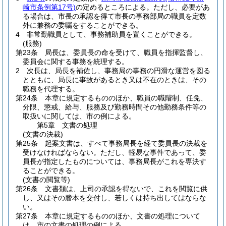
崎市条例第17号)
の定めるところによる。
ただし、必要があ
る場合は、市長の承認を得て市長の事務部局の職員を定数
外に兼務の委嘱をすることができる。
4
非常勤職員として、事務補助員を置くことができる。
(服務)
第23条
局長は、委員長の命を受けて、職員を指揮監督し、
委員会に関する事務を統理する。
2
次長は、局長を補佐し、事務局の事務の円滑な運営を図る
とともに、局長に事故があるとき又は不在のときは、その
職務を代理する。
第24条
本章に規定するもののほか、職員の職階制、任免、
分限、懲戒、給与、服務及び勤務時間その他勤務条件等の
取扱いに関しては、市の例による。
第5章
文書の処理
(文書の決裁)
第25条
起案文書は、すべて事務局長を経て委員長の決裁を
受けなければならない。
ただし、軽易な事件であって、委
員長が指定したものについては、事務局長がこれを専決す
ることができる。
(文書の閲覧等)
第26条
文書類は、上司の承認を得ないで、これを閲覧に供
し、又はその謄本を交付し、若しくは持ち出してはならな
い。
第27条
本章に規定するもののほか、文書の処理について
は、市の文書の処理の例による。