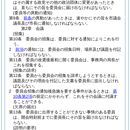
はその属する政党その他の政治団体に変更があったとき
は、直ちにその旨を委員会に届け出なければならない。
(委員等の異動の通知)
第9条
前条
の異動があったときは、速やかにその旨を市議会
議長及び市長に通知しなければならない。
第2章
会議
(招集)
第10条
委員会の招集は、委員に対する通知によりこれを行
う。
2
前項
の通知には、委員会の招集日時、場所及び議題を付記
しなければならない。
第11条
委員の改選後最初に開く委員会は、事務局の局長が
これを招集する。
(招集の請求)
第12条
委員から委員会の招集を請求しようとするときは、
議題及びその理由を付記した文書を委員長に提出しなけれ
ばならない。
2
委員会招集の通知後急施を要する事件があるときは、
第
10条第2項
の規定にかかわらず、これをその会議に付議す
ることができる。
(欠席の届出)
第13条
委員会に出席することができない事情のある委員
は、開会時刻前までに委員長にその旨を届け出なければな
らない。
(説明の要求)