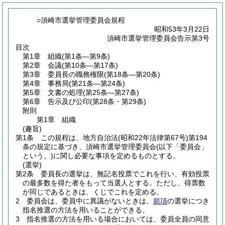
○須崎市選挙管理委員会規程
昭和53年3月22日
須崎市選挙管理委員会告示第3号
目次
第1章
組織
(第1条―第9条)
第2章
会議
(第10条―第17条)
第3章
委員長の職務権限
(第18条―第20条)
第4章
事務局
(第21条―第24条)
第5章
文書の処理
(第25条―第27条)
第6章
告示及び公印
(第28条・第29条)
附則
第1章
組織
(趣旨)
第1条
この規程は、地方自治法
(昭和22年法律第67号)
第194
条の規定に基づき、須崎市選挙管理委員会
(以下「委員会」
という。)
に関し必要な事項を定めるものとする。
(選挙)
第2条
委員長の選挙は、無記名投票でこれを行い、有効投票
の最多数を得た者をもって当選人とする。
ただし、得票数
が同じであるときは、くじでこれを定める。
2
委員会は、委員中に異議がないときは、
前項
の選挙につき
指名推選の方法を用いることができる。
3
指名推選の方法を用いる場合においては、委員全員の同意