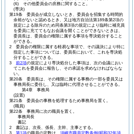
(6)
その他委員会の庶務に関すること。
(専決)
第19条
委員会が成立しないとき、委員会を招集する時間的
余裕がないと認めるとき、又は地方自治法第189条第2項の
規定による除斥のため同条第3項の規定により臨時に補充員
を委員に充ててもなお会議を開くことができないときは、
委員長は、委員会の権限に属する事項を専決処分すること
ができる。
2
委員会の権限に属する軽易な事項で、その議決により特に
指定した事項については、委員長において、これを専決処
分することができる。
3
前2項
の規定により専決処分した事項は、次の会議におい
てこれを委員会に報告し、その承認を求めなければならな
い。
第20条
委員長は、その権限に属する事務の一部を委員又は
事務局長に委任し、又は臨時に代理させることができる。
第4章
事務局
(設置)
第21条
委員会の事務を処理するため事務局を置く。
(職員)
第22条
事務局に次の職員を置く。
事務局長
書記
2
書記は、次長、係長、主幹、主事とする。
3
第1項
の職員の定数は、
須崎市職員定数条例
(昭和32年須