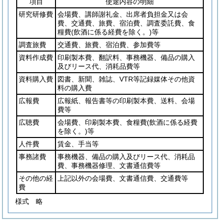
項目
使途内容の明細
研究研修費
会場費、講師謝礼金、出席者負担金又は会
費、交通費、旅費、宿泊費、調査委託費、食
糧費
(飲酒に係る経費を除く。)
等
調査旅費
交通費、旅費、宿泊費、参加費等
資料作成費
印刷製本費、翻訳料、事務機器、備品の購入
及びリース代、消耗品費等
資料購入費
図書、新聞、雑誌、VTR等記録媒体その他資
料の購入費
広報費
広報紙、報告書等の印刷製本費、送料、会場
費等
広聴費
会場費、印刷製本費、食糧費
(飲酒に係る経費
を除く。)
等
人件費
賃金、手当等
事務諸費
事務機器、備品の購入及びリース代、消耗品
費、事務機器修理、文書通信費等
その他の経
上記以外の会場費、文書通信費、交通費等
費
様式
略