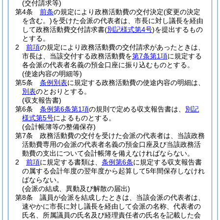
(交付請求等)
第4条
前条
の規定により政務活動費の交付決定
(変更の決定
を含む。)
を受けた会派の代表者は、市長に対し議長を経由
して政務活動費交付請求書
(
別記様式第4号
)
を提出するもの
とする。
2
前項
の規定により政務活動費の交付請求があったときは、
市長は、当該交付する政務活動費を
第7条第1項
に規定する
各会派の代表者名義の預金口座に振り込むものとする。
(使途内容の明細等)
第5条
条例別表
に規定する政務活動費の使途内容の明細は、
別表
のとおりとする。
(収支報告書)
第6条
条例第6条第1項
の規則で定める収支報告書は、
別記
様式第5号
によるものとする。
(会計帳簿等の整備保存)
第7条
政務活動費の交付を受けた会派の代表者は、当該政務
活動費専用の会派の代表者名義の預金口座及び当該政務活
動費の支出について会計帳簿を備えなければならない。
2
前項
に規定する書類は、
条例第6条
に規定する収支報告書
の属する会計年度の翌年度から起算して5年間保存しなけれ
ばならない。
(会派の結成、異動及び解散の届出)
第8条
議員が会派を結成したときは、当該会派の代表者は、
速やかに市長に対し議長を経由して会派の名称、代表者の
氏名、所属議員の氏名及び経理責任者の氏名を記載した会