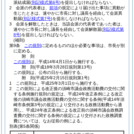
派結成届
(
別記様式第6号
)
を提出しなければならない。
2
会派の代表者は、
前項
の規定により届け出た事項に異動が
生じたときは、速やかに市長に対し議長を経由して会派異
動届
(
別記様式第7号
)
を提出しなければならない。
3
会派を解散したときは、当該会派の代表者であった者は、
速やかに市長に対し議長を経由して会派解散届
(
別記様式第
8号
)
を提出しなければならない。
(補則)
第9条
この規則
に定めるもののほか必要な事項は、市長が別
に定める。
附
則
この規則
は、平成14年4月1日から施行する。
附
則
(平成18年3月28日
規則第13号)
この規則は、公布の日から施行する。
附
則
(平成25年2月15日
規則第1号)
1
この規則は、平成25年3月1日から施行する。
2
この規則による改正後の須崎市議会政務活動費の交付に関
する条例施行規則の規定は、平成24年改正条例による改正
後の須崎市議会政務活動費の交付に関する条例
(平成14年須
崎市条例第3号)
の規定により交付される政務活動費から適
用し、平成24年改正条例による改正前の須崎市議会政務調
査費の交付に関する条例の規定により交付された政務調査
費については、なお従前の例による。
別表
(第5条関係)