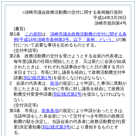
○須崎市議会政務活動費の交付に関する条例施行規則
平成14年3月28日
須崎市規則第4号
(趣旨)
第1条
この規則
は、
須崎市議会政務活動費の交付に関する条
例
(平成14年須崎市条例第3号。以下「条例」という。)
の施
行について必要な事項を定めるものとする。
(交付申請等)
第2条
政務活動費の交付を受けようとする会派の代表者は、
毎年度
(議員の任期が開始したとき、又は新たに会派が結成
されたときは、それぞれ当該事由が生じた日の属する月の
末日までに)
、市長に対し議長を経由して政務活動費交付申
請書
(
別記様式第1号
)
を提出しなければならない。
2
会派の代表者は、
前項
の規定により申請した事項に異動が
生じたときは、速やかに市長に対し議長を経由して政務活
動費交付変更申請書
(
別記様式第2号
)
を提出しなければなら
ない。
(交付決定等)
第3条
市長は、
前条各項
の規定により申請があったときは、
当該申請をした各会派について交付すべき年間分の政務活
動費の額を決定し、当該会派の代表者に政務活動費交付
(変
更)
決定通知書
(
別記様式第3号
)
により通知するものとす
る。