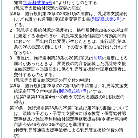
知書
(
別記様式第5号
)
により行うものとする。
(乳児等支援給付認定の変更の届出)
第8条
施行規則第28条の26第1項の届書は、乳児等支援給付
(こども誰でも通園制度)
認定変更届出書
(
別記様式第6号
)
と
する。
2
乳児等支援給付認定保護者は、施行規則第28条の26第1項
に規定する場合のほか、乳児等支援給付認定の有効期間内
において、届出内容に変更が生じたときは、施行規則第28
条の26の規定の例により、その旨を市長に届け出なければ
ならない。
3
市長は、施行規則第28条の26第1項又は
前項
の規定による
届出があったときは、変更後の内容を記載した乳児等支援
支給認定証を当該届出に係る乳児等支援給付認定保護者に
交付するものとする。
(乳児等支援支給認定証の再交付の申請)
第9条
施行規則第28条の27第2項の申請書は、乳児等支援支
給認定証再交付申請書
(
別記様式第7号
)
とする。
(法第7条第10項第4号ハの政令で定める施設の利用状況の
報告)
第10条
施行規則第28条の29第1項及び第2項の書類について
は、須崎市子ども・子育て支援法に係る教育・保育給付認
定事務及び施設等利用給付認定事務取扱要綱
(令和元年須崎
市訓令第46号)
第20条の規定を準用する。
(特定乳児等通園支援事業者による乳児等支援給付費の請
求)