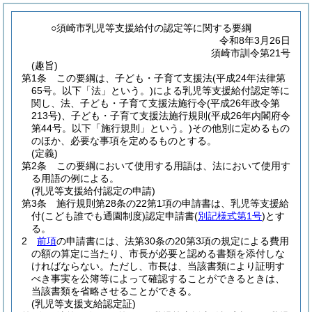
○須崎市乳児等支援給付の認定等に関する要綱
令和8年3月26日
須崎市訓令第21号
(趣旨)
第1条
この要綱は、子ども・子育て支援法
(平成24年法律第
65号。以下「法」という。)
による乳児等支援給付認定等に
関し、法、子ども・子育て支援法施行令
(平成26年政令第
213号)
、子ども・子育て支援法施行規則
(平成26年内閣府令
第44号。以下「施行規則」という。)
その他別に定めるもの
のほか、必要な事項を定めるものとする。
(定義)
第2条
この要綱において使用する用語は、法において使用す
る用語の例による。
(乳児等支援給付認定の申請)
第3条
施行規則第28条の22第1項の申請書は、乳児等支援給
付
(こども誰でも通園制度)
認定申請書
(
別記様式第1号
)
とす
る。
2
前項
の申請書には、法第30条の20第3項の規定による費用
の額の算定に当たり、市長が必要と認める書類を添付しな
ければならない。
ただし、市長は、当該書類により証明す
べき事実を公簿等によって確認することができるときは、
当該書類を省略させることができる。
(乳児等支援支給認定証)