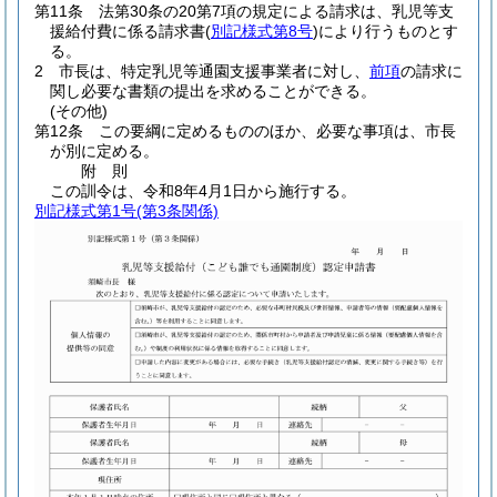
第11条
法第30条の20第7項の規定による請求は、乳児等支
援給付費に係る請求書
(
別記様式第8号
)
により行うものとす
る。
2
市長は、特定乳児等通園支援事業者に対し、
前項
の請求に
関し必要な書類の提出を求めることができる。
(その他)
第12条
この要綱に定めるもののほか、必要な事項は、市長
が別に定める。
附
則
この訓令は、令和8年4月1日から施行する。
別記様式第1号
(第3条関係)