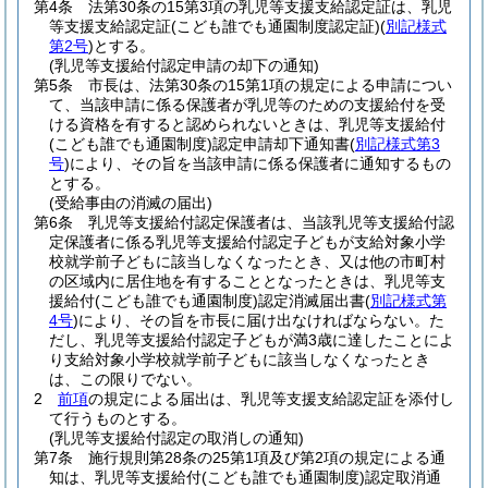
第4条
法第30条の15第3項の乳児等支援支給認定証は、乳児
等支援支給認定証
(こども誰でも通園制度認定証)
(
別記様式
第2号
)
とする。
(乳児等支援給付認定申請の却下の通知)
第5条
市長は、法第30条の15第1項の規定による申請につい
て、当該申請に係る保護者が乳児等のための支援給付を受
ける資格を有すると認められないときは、乳児等支援給付
(こども誰でも通園制度)
認定申請却下通知書
(
別記様式第3
号
)
により、その旨を当該申請に係る保護者に通知するもの
とする。
(受給事由の消滅の届出)
第6条
乳児等支援給付認定保護者は、当該乳児等支援給付認
定保護者に係る乳児等支援給付認定子どもが支給対象小学
校就学前子どもに該当しなくなったとき、又は他の市町村
の区域内に居住地を有することとなったときは、乳児等支
援給付
(こども誰でも通園制度)
認定消滅届出書
(
別記様式第
4号
)
により、その旨を市長に届け出なければならない。
た
だし、乳児等支援給付認定子どもが満3歳に達したことによ
り支給対象小学校就学前子どもに該当しなくなったとき
は、この限りでない。
2
前項
の規定による届出は、乳児等支援支給認定証を添付し
て行うものとする。
(乳児等支援給付認定の取消しの通知)
第7条
施行規則第28条の25第1項及び第2項の規定による通
知は、乳児等支援給付
(こども誰でも通園制度)
認定取消通