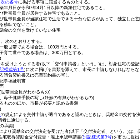
、
次の各号
に掲げる事項に該当するものとする。
築年月日が令和7年4月1日以降の新築住宅であること。
び世帯員全員が居住する住宅であること。
び世帯員全員が当該住宅で生活できる十分な広さがあって、独立した玄
る移転でないこと。
励金の交付を受けていない住宅
は、次のとおりとする。
一般世帯である場合は、100万円とする。
子育て世帯である場合は、300万円とする。
)
付を受けようとする者
(以下「交付申請者」という。)
は、対象住宅の登記
記様式第1号
)
に次に掲げる書類を添えて、市長に申請しなければならな
る請負契約書又は売買契約書の写し
記事項証明書
面
(世帯員全員がわかるもの)
、母子健康手帳の写し
(妊娠の有無がわかるもの)
るもののほか、市長が必要と認める書類
)
条
の規定による交付申請が適当であると認めたときは、奨励金の交付を
請者に通知する。
の承認)
により奨励金の交付決定を受けた者
(以下「交付決定者」という。)
は、
住宅取得奨励金交付変更・廃止承認申請書
(
別記様式第3号
)
を市長に提出