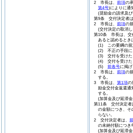
2
市長は、
前項
の
第4号
)
によりに通
(奨励金の請求及び
第9条
交付決定者
2
市長は、
前項
の
(交付決定の取消し
第10条
市長は、交
あると認めるとき
(1)
この要綱の規
(2)
不正の手段に
(3)
交付を受けた
(4)
交付を受けた
(5)
前各号
に掲げ
2
市長は、
前項
の
する。
3
市長は、
第1項
の
励金交付金返還通
する。
(加算金及び延滞金
第11条
交付決定者
の金額につき、そ
らない。
2
交付決定者は、
の未納付額につき
(加算金及び延滞金