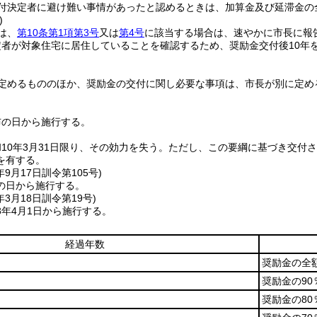
付決定者に避け難い事情があったと認めるときは、加算金及び延滞金の
)
は、
第10条第1項第3号
又は
第4号
に該当する場合は、速やかに市長に報
定者が対象住宅に居住していることを確認するため、奨励金交付後10年
定めるもののほか、奨励金の交付に関し必要な事項は、市長が別に定め
布の日から施行する。
10年3月31日限り、その効力を失う。
ただし、この要綱に基づき交付
を有する。
年9月17日
訓令第105号)
の日から施行する。
年3月18日
訓令第19号)
8年4月1日から施行する。
経過年数
奨励金の全
奨励金の90
奨励金の80