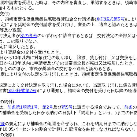
承認申請書を受理した時は、その内容を審査し、承認するときは、須崎
知するものとする。
交付)
は、須崎市定住促進新築住宅取得奨励金交付請求書
(
別記様式第5号
)
によ
規定による奨励金の交付請求を受け付け、審査の上、適当と認めたとき
等及び返還)
付決定者が
次の各号
のいずれかに該当するときは、交付決定の全部又は
は、この限りでない。
定に違反したとき。
より奨励金の交付を受けたとき。
日から10年以内に対象住宅の取り壊し、譲渡、貸し付け、又は交換を
日から10年以内に申請者及びその世帯員全員が転出又は転居したとき。
るもののほか、市長が奨励金の交付を不適当と認めるとき。
規定により交付の決定を取り消したときは、須崎市定住促進新築住宅取
規定により交付決定を取り消した場合において、当該取り消しに係る奨
知書
(
別記様式第7号
)
により通知し、補助金の交付を受けた日以降の経過
の納付)
は、
前条第1項第1号
、
第2号
及び
第5号
に該当する場合であって、
前条
の
の補助金を受領した日から納付の日
(以下「納期日」という。)
までの日数
前条
の規定により補助金の返還を命ぜられ、これを納期日までに納付し
年10.95パーセントの割合で計算した延滞金を納付しなければならない
の免除)