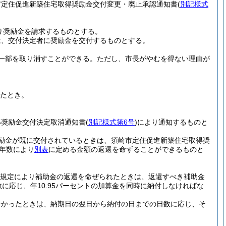
市定住促進新築住宅取得奨励金交付変更・廃止承認通知書
(
別記様式
り奨励金を請求するものとする。
は、交付決定者に奨励金を交付するものとする。
一部を取り消すことができる。
ただし、市長がやむを得ない理由が
したとき。
得奨励金交付決定取消通知書
(
別記様式第6号
)
により通知するものと
励金が既に交付されているときは、須崎市定住促進新築住宅取得奨
年数により
別表
に定める金額の返還を命ずることができるものと
規定により補助金の返還を命ぜられたときは、返還すべき補助金
に応じ、年10.95パーセントの加算金を同時に納付しなければな
なかったときは、納期日の翌日から納付の日までの日数に応じ、そ
。