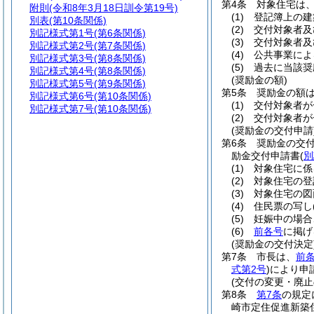
第4条
対象住宅は
附則
(令和8年3月18日訓令第19号)
(1)
登記簿上の建
別表
(第10条関係)
(2)
交付対象者及
別記様式第1号
(第6条関係)
(3)
交付対象者及
別記様式第2号
(第7条関係)
(4)
公共事業によ
別記様式第3号
(第8条関係)
(5)
過去に当該奨
別記様式第4号
(第8条関係)
(奨励金の額)
別記様式第5号
(第9条関係)
第5条
奨励金の額
別記様式第6号
(第10条関係)
(1)
交付対象者が
別記様式第7号
(第10条関係)
(2)
交付対象者が
(奨励金の交付申請
第6条
奨励金の交
励金交付申請書
(
別
(1)
対象住宅に係
(2)
対象住宅の登
(3)
対象住宅の図
(4)
住民票の写し
(5)
妊娠中の場合
(6)
前各号
に掲げ
(奨励金の交付決定
第7条
市長は、
前
式第2号
)
により申
(交付の変更・廃止
第8条
第7条
の規定
崎市定住促進新築