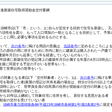
促進新築住宅取得奨励金交付要綱
、須崎市
(以下「市」という。)
に自らが定住する目的で住宅を新築し、又
の活性化を図り、もって人口増加の一助となることを目的として、予算
ことに関し必要な事項を定めるものとする。
おいて、
次の各号
に掲げる用語の意義は、
当該各号
に定めるところによ
己の居住の用に供するために市内に新たに建築又は購入された一戸建て
建築年月日から起算して1年を経過していないものをいう。
申請者に新築住宅の登記簿上の建築年月日が属する年度の4月1日時点に
生後に同居する予定の子がいる世帯をいう。
育て世帯以外の世帯をいう。
付の対象となる者
(以下「交付対象者」という。)
は、
次の各号
に掲げる事
宅を取得した者
(家屋の登記が共有名義の場合は、持分が2分の1以上で
請時において、世帯員全員の住民票の住所が奨励金の交付の対象となる
市税等の滞納がないこと。
から10年以上継続して対象住宅に住所を有し、居住する意思がある者
励金の交付を受けていない者
、
須崎市暴力団排除条例
(平成23年須崎市条例第1号)
第2条第2号
に規定