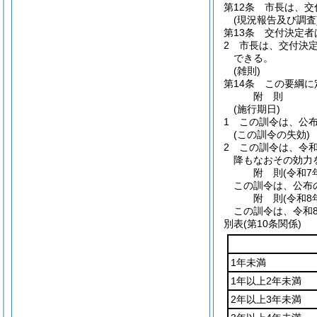
第12条
市長は、交
(現況報告及び調査
第13条
交付決定者
2
市長は、交付決
できる。
(雑則)
第14条
この要綱に
附
則
(施行期日)
1
この訓令は、公
(この訓令の失効)
2
この訓令は、令和
降もなおその効力
附
則
(令和7
この訓令は、公布
附
則
(令和8
この訓令は、令和
別表
(第10条関係)
1年未満
1年以上2年未満
2年以上3年未満