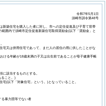
令和7年5月1日
須崎市訓令第48号
は新築住宅を購入した者に対し、市への定住促進及び子育て世帯
の範囲内で須崎市定住促進新築住宅取得奨励金
(以下「奨励金」と
る。
住宅又は併用住宅であって、まだ人の居住の用に供したことがな
おける年齢が18歳未満の子又は出生前であることが母子健康手帳
項に該当するものとする。
あること。)
住宅
(以下「対象住宅」という。)
となっていること。
する暴力団等でない者