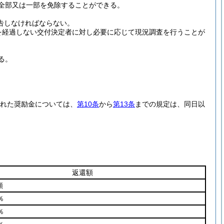
全部又は一部を免除することができる。
告しなければならない。
を経過しない交付決定者に対し必要に応じて現況調査を行うことが
る。
された奨励金については、
第10条
から
第13条
までの規定は、同日以
返還額
額
％
％