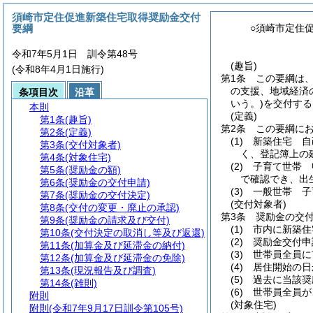
須崎市定住促進新築住宅取得奨励金交付
要綱
○須崎市定住
令和7年5月1日 訓令第48号
(趣旨)
(令和8年4月1日施行)
第1条
この要綱は
の支援、地域経済
条項目次
沿革
いう。)
を交付する
本則
(定義)
第1条
(趣旨)
第2条
この要綱に
第2条
(定義)
(1)
新築住宅 自
第3条
(交付対象者)
く、登記簿上の
第4条
(対象住宅)
(2)
子育て世帯 
第5条
(奨励金の額)
で確認でき、出
第6条
(奨励金の交付申請)
(3)
一般世帯 子
第7条
(奨励金の交付決定)
(交付対象者)
第8条
(交付の変更・廃止の承認)
第3条
奨励金の交
第9条
(奨励金の請求及び交付)
(1)
市内に新築住
第10条
(交付決定の取消し等及び返還)
(2)
奨励金交付申
第11条
(加算金及び延滞金の納付)
(3)
世帯員全員に
第12条
(加算金及び延滞金の免除)
(4)
居住開始の日
第13条
(現況報告及び調査)
(5)
過去に当該奨
第14条
(雑則)
(6)
世帯員全員が
附則
(対象住宅)
附則
(令和7年9月17日訓令第105号)