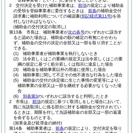
「登録事業者」という。)
に委任することができる。
2
交付決定を受けた補助事業者は、
前項
の規定により補助金
の受領を登録事業者に委任するときは、
前条
の補助金交付
請求書に補助利用についての確認書
(
別記様式第11号
)
を添
付しなければならない。
(補助金の交付決定の取消し)
第13条
市長は、補助事業者が
次の各号
のいずれかに該当す
ると認めた場合は、補助金の額の確定の有無にかかわら
ず、補助金の交付の決定の全部又は一部を取り消すことが
できる。
(1)
補助事業者が補助事業を執行しないとき
(2)
法令若しくはこの要綱の規定又は法令若しくはこの要
綱の規定に基づく処分若しくは指示に違反した場合
(3)
補助金を補助事業以外の用途に使用した場合
(4)
補助事業に関して不正その他不適当な行為をした場合
(5)
補助金の交付の決定後に生じた事情の変更等により、
補助事業の全部又は一部を継続する必要がなくなった場
合
(6)
別表第3
のいずれかに該当すると判明したとき
2
市長は、
前項
の規定に基づく取消しをした場合において、
既に当該取消しに係る部分に対する補助金が交付されてい
るときは、期限を付して当該補助金の全部又は一部の返還
を命ずるものとする。
(加算金及び延滞金の納付)
第14条
補助事業者は、
前条
の規定により、交付決定を取り