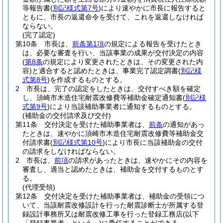
等報告書
(
別記様式第7号
)
により速やかに市長に報告すると
ともに、市長の返還命令を受けて、これを返還しなければ
ならない。
(完了認定)
第10条
市長は、
前条第1項
の規定による報告を受けたとき
は、必要な審査を行い、当該事業の成果が交付決定の内容
(
第8条
の規定により変更されたときは、その変更された内
容)
と適合すると認めたときは、事業完了認定調書
(
別記様
式第8号
)
を作成するものとする。
2
市長は、完了の認定をしたときは、交付すべき額を確定
し、須崎市木造住宅耐震改修費等補助金確定通知書
(
別記様
式第9号
)
により当該補助事業者に通知するものとする。
(補助金の交付請求及び交付)
第11条
交付決定を受けた補助事業者は、
前条
の通知があっ
たときは、速やかに須崎市木造住宅耐震改修費等補助金交
付請求書
(
別記様式第10号
)
により市長に当該補助金の交付
の請求をしなければならない。
2
市長は、
前項
の請求があったときは、速やかにその内容を
審査し、適当と認めたときは、補助金を交付するものとす
る。
(代理受領)
第12条
交付決定を受けた補助事業者は、補助金の受領につ
いて、当該耐震改修設計を行った耐震診断士が所属する登
録設計事務所又は耐震改修工事を行った登録工務店
(以下