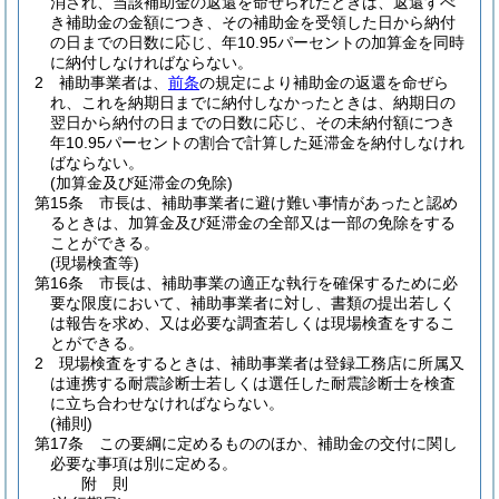
消され、当該補助金の返還を命ぜられたときは、返還すべ
き補助金の金額につき、その補助金を受領した日から納付
の日までの日数に応じ、年10.95パーセントの加算金を同時
に納付しなければならない。
2
補助事業者は、
前条
の規定により補助金の返還を命ぜら
れ、これを納期日までに納付しなかったときは、納期日の
翌日から納付の日までの日数に応じ、その未納付額につき
年10.95パーセントの割合で計算した延滞金を納付しなけれ
ばならない。
(加算金及び延滞金の免除)
第15条
市長は、補助事業者に避け難い事情があったと認め
るときは、加算金及び延滞金の全部又は一部の免除をする
ことができる。
(現場検査等)
第16条
市長は、補助事業の適正な執行を確保するために必
要な限度において、補助事業者に対し、書類の提出若しく
は報告を求め、又は必要な調査若しくは現場検査をするこ
とができる。
2
現場検査をするときは、補助事業者は登録工務店に所属又
は連携する耐震診断士若しくは選任した耐震診断士を検査
に立ち合わせなければならない。
(補則)
第17条
この要綱に定めるもののほか、補助金の交付に関し
必要な事項は別に定める。
附
則