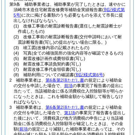
第9条
補助事業者は、補助事業が完了したときは、速やかに
須崎市木造住宅耐震改修費等補助金実績報告書
(
別記様式第
5号
)
に次に掲げる書類のうち必要なものを添えて市長に提
出しなければならない。
(1)
改修工事後の耐震診断報告書
(選任した耐震診断士が
作成したもの)
(2)
改修工事前の耐震診断報告書
(交付申請時において耐
震診断報告書
(写し)
の提出がない場合に限る。)
(3)
竣工図
(改修内容の記載されたもの)
(4)
写真
(全ての補強箇所の強化内容等が確認できるもの)
(5)
耐震改修計画作成費領収書
(写し)
(6)
耐震改修工事請負契約書
(写し)
(7)
耐震改修工事代金領収書
(写し)
(8)
補助利用についての確認書
(
別記様式第6号
)
2
補助事業者は、
第6条第2項ただし書
の規定により補助金
の交付を申請した場合で、
前項
の事業完了報告書の提出に
当たって、当該補助金に係る消費税仕入控除額等が明らか
になったときは、これを補助金額から減額して報告しなけ
ればならない。
3
補助事業者は、
第6条第2項ただし書
の規定により補助金
の交付を申請した場合で、
第1項
の事業完了報告書を提出し
た後において、消費税及び地方消費税の申告により当該補
助金に係る消費税仕入控除額等が確定したときは、その金
額
(
前項
の規定により減額した補助事業者にあっては、その
金額が減じた額を上回る部分の金額)
を消費税仕入控除税額