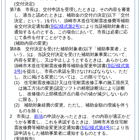
(交付決定)
第7条
市長は、交付申請を受理したときは、その内容を審査
し、適当と認めたときは、補助金の交付の決定
(以下「交付
決定」という。)
を行い、須崎市木造住宅耐震改修費等補助
金交付決定通知書
(
別記様式第2号
)
により当該補助対象者に
通知するものとする。
この場合において、市長は必要に応
じて条件を付すことができる。
(補助内容の変更)
第8条
交付決定を受けた補助対象者
(以下「補助事業者」と
いう。)
は、当該交付決定を受けた補助対象事業について、
内容を変更し、又は中止しようとするときは、あらかじめ
須崎市木造住宅耐震改修費等補助金変更申請書
(
別記様式第
3号
)
を提出し、市長の承認を受けなければならない。
ただ
し、次に掲げる変更については、この限りでない。
(1)
住宅耐震改修設計又は住宅耐震改修工事の施工箇所又
は施工方法の変更
(認定ソフトの精密診断法により診断
し、改修後の上部構造評点の最小の値が減少しないもの
に限る。)
(2)
補助対象経費の変更。
ただし、補助金額の増減を伴う
ものを除く。
2
市長は、
前項
の申請があったときは、その内容が適正かど
うかを審査し、これを承認するときは、須崎市木造住宅耐
震改修費等補助金変更決定通知書
(
別記様式第4号
)
により当
該申請をした補助事業者に通知するものとする。
(実績報告)