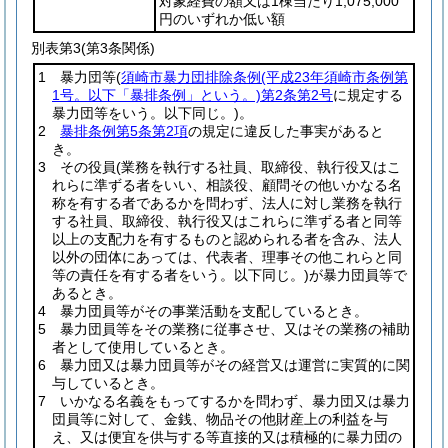
対象経費の額又は1棟当たり1,075,000
円のいずれか低い額
別表第3
(第3条関係)
1 暴力団等
(
須崎市暴力団排除条例
(平成23年須崎市条例第
1号。以下「暴排条例」という。)
第2条第2号
に規定する
暴力団等をいう。以下同じ。)
。
2
暴排条例第5条第2項
の規定に違反した事実があると
き。
3 その役員
(業務を執行する社員、取締役、執行役又はこ
れらに準ずる者をいい、相談役、顧問その他いかなる名
称を有する者であるかを問わず、法人に対し業務を執行
する社員、取締役、執行役又はこれらに準ずる者と同等
以上の支配力を有するものと認められる者を含み、法人
以外の団体にあっては、代表者、理事その他これらと同
等の責任を有する者をいう。以下同じ。)
が暴力団員等で
あるとき。
4 暴力団員等がその事業活動を支配しているとき。
5 暴力団員等をその業務に従事させ、又はその業務の補助
者として使用しているとき。
6 暴力団又は暴力団員等がその経営又は運営に実質的に関
与しているとき。
7 いかなる名義をもってするかを問わず、暴力団又は暴力
団員等に対して、金銭、物品その他財産上の利益を与
え、又は便宜を供与する等直接的又は積極的に暴力団の