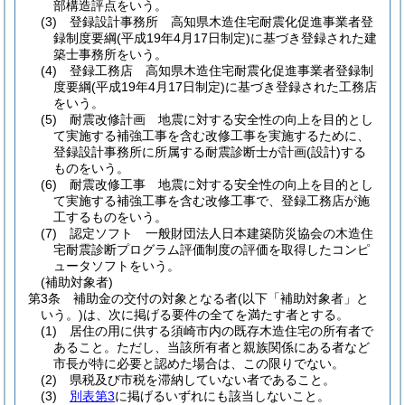
部構造評点をいう。
(3)
登録設計事務所 高知県木造住宅耐震化促進事業者登
録制度要綱
(平成19年4月17日制定)
に基づき登録された建
築士事務所をいう。
(4)
登録工務店 高知県木造住宅耐震化促進事業者登録制
度要綱
(平成19年4月17日制定)
に基づき登録された工務店
をいう。
(5)
耐震改修計画 地震に対する安全性の向上を目的とし
て実施する補強工事を含む改修工事を実施するために、
登録設計事務所に所属する耐震診断士が計画
(設計)
する
ものをいう。
(6)
耐震改修工事 地震に対する安全性の向上を目的とし
て実施する補強工事を含む改修工事で、登録工務店が施
工するものをいう。
(7)
認定ソフト 一般財団法人日本建築防災協会の木造住
宅耐震診断プログラム評価制度の評価を取得したコンピ
ュータソフトをいう。
(補助対象者)
第3条
補助金の交付の対象となる者
(以下「補助対象者」と
いう。)
は、次に掲げる要件の全てを満たす者とする。
(1)
居住の用に供する須崎市内の既存木造住宅の所有者で
あること。
ただし、当該所有者と親族関係にある者など
市長が特に必要と認めた場合は、この限りでない。
(2)
県税及び市税を滞納していない者であること。
(3)
別表第3
に掲げるいずれにも該当しないこと。