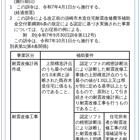
(施行期日)
1
この訓令は、令和7年4月1日から施行する。
(経過措置)
2
この訓令による改正前の須崎市木造住宅耐震改修費等補助
金交付要綱第6条の規定による認定に基づき実施された事業
については、なお従前の例による。
附
則
(令和7年9月30日
訓令第112号)
この訓令は、令和7年10月1日から施行する。
別表第1
(第4条関係)
事業区分
補助要件
耐震改修計画
上部構造評点
認定ソフトの精密診断法
作成
のうち最小の値
により診断した耐震改修工
が1.0未満と診
事後の上部構造評点のうち
断された既存木
最小の値が1.0以上又は県
造住宅に係るも
が別に定める基準以上とな
のであること。
るもので、原則として引き
続きその耐震改修計画によ
り耐震改修工事を行うもの
であること。
耐震改修工事
認定ソフト
住宅所有
の精密診断法
者が耐震改
により診断し
修工事の現
た耐震改修工
場確認等を
事後の上部構
実施する耐