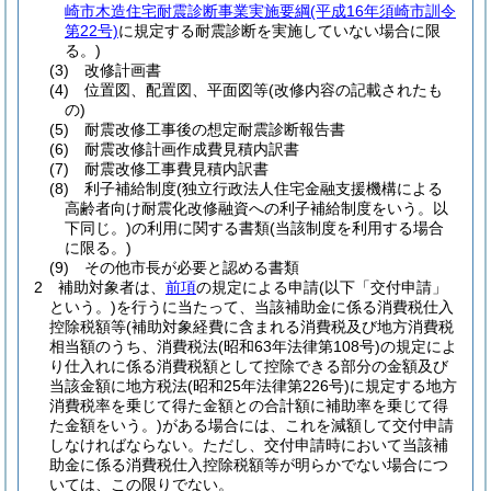
崎市木造住宅耐震診断事業実施要綱
(平成16年須崎市訓令
第22号)
に規定する耐震診断を実施していない場合に限
る。)
(3)
改修計画書
(4)
位置図、配置図、平面図等
(改修内容の記載されたも
の)
(5)
耐震改修工事後の想定耐震診断報告書
(6)
耐震改修計画作成費見積内訳書
(7)
耐震改修工事費見積内訳書
(8)
利子補給制度
(独立行政法人住宅金融支援機構による
高齢者向け耐震化改修融資への利子補給制度をいう。以
下同じ。)
の利用に関する書類
(当該制度を利用する場合
に限る。)
(9)
その他市長が必要と認める書類
2
補助対象者は、
前項
の規定による申請
(以下「交付申請」
という。)
を行うに当たって、当該補助金に係る消費税仕入
控除税額等
(補助対象経費に含まれる消費税及び地方消費税
相当額のうち、消費税法
(昭和63年法律第108号)
の規定によ
り仕入れに係る消費税額として控除できる部分の金額及び
当該金額に地方税法
(昭和25年法律第226号)
に規定する地方
消費税率を乗じて得た金額との合計額に補助率を乗じて得
た金額をいう。)
がある場合には、これを減額して交付申請
しなければならない。
ただし、交付申請時において当該補
助金に係る消費税仕入控除税額等が明らかでない場合につ
いては、この限りでない。