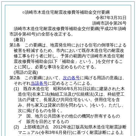
○須崎市木造住宅耐震改修費等補助金交付要綱
令和7年3月31日
須崎市訓令第26号
須崎市木造住宅耐震改修費等補助金交付要綱(平成22年須崎
市訓令第40号)の全部を改正する。
(趣旨)
第1条
この要綱は、地震発生時における住宅の倒壊等による
被害を軽減するため、市内において既存木造住宅の耐震改
修工事を行う者に対し、予算の範囲内で須崎市木造住宅耐
震改修費等補助金
(以下「補助金」という。)
を交付するこ
とに関し、必要な事項を定めるものとする。
(用語の定義)
第2条
この要綱において、
次の各号
に掲げる用語の意義は、
それぞれ
当該各号
に定めるところによる。
(1)
既存木造住宅 昭和56年5月31日以前に建築された木
造住宅
(在来工法
(軸組工法及び伝統構法)
又は、枠組壁工
法の戸建て、長屋及び共同住宅をいい、併用住宅を含
み、持ち家又は貸家の別を問わない。)
をいう。
ただし、
次に掲げるものを除く。
ア
国、地方公共団体その他公の機関が所有するもの
イ
販売を目的とするもの
(2)
上部構造評点 2012年改訂版高知県木造住宅耐震診断
マニュアル
(令和3年6月発行)
に基づく耐震診断による上