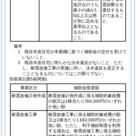
造評点のうち
震診断士を
最小の値が1.
選任するも
0以上又は県
のであるこ
が別に定める
と。
基準以上とな
るものである
こと。
備考
1 既存木造住宅が本要綱に基づく補助金の交付を受けて
いないこと。
2 既存木造住宅に明らかな法令違反がないこと。ただ
し、耐震改修工事の実施に伴い、法令違反を是正する
こととなるものについてはこの限りでない。
別表第2
(第5条関係)
事業区分
補助金限度額
耐震改修計画作成
耐震改修計画作成に係る補助対象経費
の額又は1棟当たり356,000円のいずれ
か低い額
耐震改修工事
耐震改修工事に係る補助対象経費の額
又は1棟当たり1,650,000円のいずれか
低い額。ただし、利子補給制度を利用
する場合は、耐震改修工事に係る補助