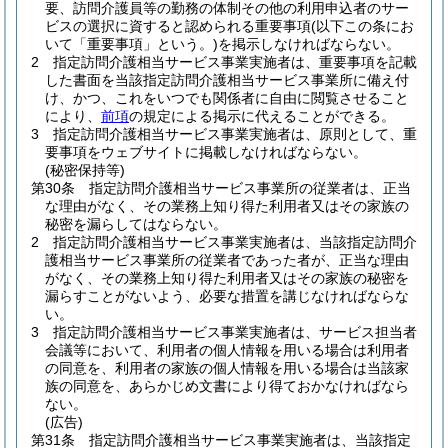
要、訪問介護員等の勤務の体制その他の利用申込者のサー
ビスの選択に資すると認められる重要事項
(以下この条にお
いて「重要事項」という。)
を掲示しなければならない。
2
指定訪問介護相当サービス事業実施者は、重要事項を記載
した書面を当該指定訪問介護相当サービス事業所に備え付
け、かつ、これをいつでも関係者に自由に閲覧させること
により、
前項
の規定による掲示に代えることができる。
3
指定訪問介護相当サービス事業実施者は、原則として、重
要事項をウェブサイトに掲載しなければならない。
(秘密保持等)
第30条
指定訪問介護相当サービス事業所の従業者は、正当
な理由がなく、その業務上知り得た利用者又はその家族の
秘密を漏らしてはならない。
2
指定訪問介護相当サービス事業実施者は、当該指定訪問介
護相当サービス事業所の従業者であった者が、正当な理由
がなく、その業務上知り得た利用者又はその家族の秘密を
漏らすことがないよう、必要な措置を講じなければならな
い。
3
指定訪問介護相当サービス事業実施者は、サービス担当者
会議等において、利用者の個人情報を用いる場合は利用者
の同意を、利用者の家族の個人情報を用いる場合は当該家
族の同意を、あらかじめ文書により得ておかなければなら
ない。
(広告)
第31条
指定訪問介護相当サービス事業実施者は、当該指定