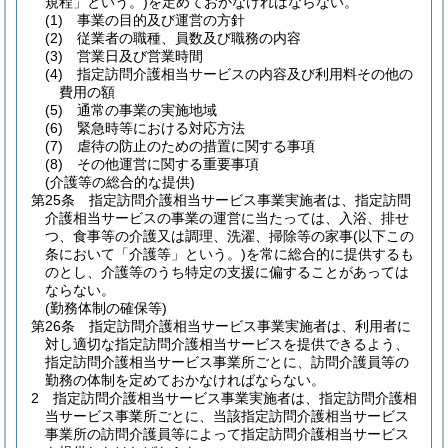
規程」という。)
を定めておかなければならない。
(1)
事業の目的及び運営の方針
(2)
従業者の職種、員数及び職務の内容
(3)
営業日及び営業時間
(4)
指定訪問介護相当サービスの内容及び利用料その他の
費用の額
(5)
通常の事業の実施地域
(6)
緊急時等における対応方法
(7)
虐待の防止のための措置に関する事項
(8)
その他運営に関する重要事項
(介護等の総合的な提供)
第25条
指定訪問介護相当サービス事業実施者は、指定訪問
介護相当サービスの事業の運営に当たっては、入浴、排せ
つ、食事等の介護又は調理、洗濯、掃除等の家事
(以下この
条において「介護等」という。)
を常に総合的に提供するも
のとし、介護等のうち特定の支援に偏することがあっては
ならない。
(勤務体制の確保等)
第26条
指定訪問介護相当サービス事業実施者は、利用者に
対し適切な指定訪問介護相当サービスを提供できるよう、
指定訪問介護相当サービス事業所ごとに、訪問介護員等の
勤務の体制を定めておかなければならない。
2
指定訪問介護相当サービス事業実施者は、指定訪問介護相
当サービス事業所ごとに、当該指定訪問介護相当サービス
事業所の訪問介護員等によって指定訪問介護相当サービス