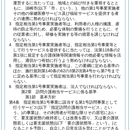
運営するに当たっては、地域との結び付きを重視するとと
もに、須崎市
(以下「市」という。)
、他の第1号事業実施者
その他の保健医療サービス及び福祉サービスを提供する者
との連携に努めなければならない。
3
指定相当第1号事業実施者等は、利用者の人権の擁護、虐
待の防止等のため、必要な体制の整備を行うとともに、そ
の従業者に対し、研修を実施する等の措置を講じなければ
ならない。
4
指定相当第1号事業実施者等は、指定相当第1号事業等と
して行うサービスを提供するに当たっては、法第118条の2
第1項に規定する介護保険等関連情報その他必要な情報を活
用し、適切かつ有効に行うよう努めなければならない。
5
指定相当第1号事業実施者等は、この要綱に定める基準の
ほか、施行規則第140条の62の3第2項第4号から第7号まで
に定める基準に従って指定相当第1号事業を行わなければな
らない。
6
指定相当第1号事業実施者は、法人でなければならない。
第2章
訪問介護相当サービスに係る基準
第1節
基本方針
第4条
指定相当第1号事業に該当する第1号訪問事業として
行うサービス
(以下「指定訪問介護相当サービス」とい
う。)
の事業は、その利用者が可能な限りその居宅におい
て、要支援状態の維持若しくは改善を図り、又は要介護状
態若しくは要支援状態
(以下「要介護状態等」という。)
と
なることを予防し、自立した日常生活を営むことができる