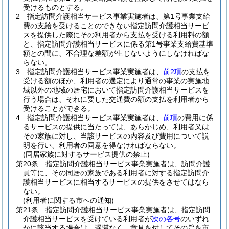
受けるものとする。
2
指定訪問介護相当サービス事業実施者は、第1号事業支給
費の支給を受けることのできない指定訪問介護相当サービ
スを提供した際にその利用者から支払を受ける利用料の額
と、指定訪問介護相当サービスに係る第1号事業支給費基準
額との間に、不合理な差額が生じないようにしなければな
らない。
3
指定訪問介護相当サービス事業実施者は、
前2項
の支払を
受ける額のほか、利用者の選定により通常の事業の実施地
域以外の地域の居宅において指定訪問介護相当サービスを
行う場合は、それに要した交通費の額の支払を利用者から
受けることができる。
4
指定訪問介護相当サービス事業実施者は、
前項
の費用に係
るサービスの提供に当たっては、あらかじめ、利用者又は
その家族に対し、当該サービスの内容及び費用について説
明を行い、利用者の同意を得なければならない。
(同居家族に対するサービス提供の禁止)
第20条
指定訪問介護相当サービス事業実施者は、訪問介護
員等に、その同居の家族である利用者に対する指定訪問介
護相当サービスに相当するサービスの提供をさせてはなら
ない。
(利用者に関する市への通知)
第21条
指定訪問介護相当サービス事業実施者は、指定訪問
介護相当サービスを受けている利用者が
次の各号
のいずれ
かに該当する場合は、遅滞なく、意見を付してその旨を市