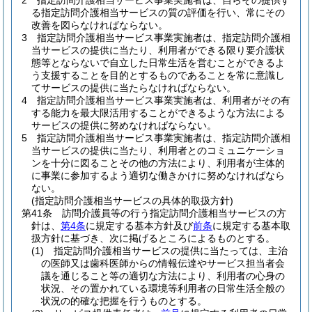
2
指定訪問介護相当サービス事業実施者は、自らその提供す
る指定訪問介護相当サービスの質の評価を行い、常にその
改善を図らなければならない。
3
指定訪問介護相当サービス事業実施者は、指定訪問介護相
当サービスの提供に当たり、利用者ができる限り要介護状
態等とならないで自立した日常生活を営むことができるよ
う支援することを目的とするものであることを常に意識し
てサービスの提供に当たらなければならない。
4
指定訪問介護相当サービス事業実施者は、利用者がその有
する能力を最大限活用することができるような方法による
サービスの提供に努めなければならない。
5
指定訪問介護相当サービス事業実施者は、指定訪問介護相
当サービスの提供に当たり、利用者とのコミュニケーショ
ンを十分に図ることその他の方法により、利用者が主体的
に事業に参加するよう適切な働きかけに努めなければなら
ない。
(指定訪問介護相当サービスの具体的取扱方針)
第41条
訪問介護員等の行う指定訪問介護相当サービスの方
針は、
第4条
に規定する基本方針及び
前条
に規定する基本取
扱方針に基づき、次に掲げるところによるものとする。
(1)
指定訪問介護相当サービスの提供に当たっては、主治
の医師又は歯科医師からの情報伝達やサービス担当者会
議を通じること等の適切な方法により、利用者の心身の
状況、その置かれている環境等利用者の日常生活全般の
状況の的確な把握を行うものとする。