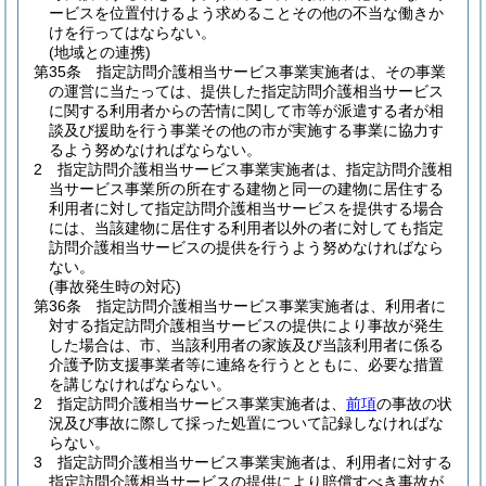
ービスを位置付けるよう求めることその他の不当な働きか
けを行ってはならない。
(地域との連携)
第35条
指定訪問介護相当サービス事業実施者は、その事業
の運営に当たっては、提供した指定訪問介護相当サービス
に関する利用者からの苦情に関して市等が派遣する者が相
談及び援助を行う事業その他の市が実施する事業に協力す
るよう努めなければならない。
2
指定訪問介護相当サービス事業実施者は、指定訪問介護相
当サービス事業所の所在する建物と同一の建物に居住する
利用者に対して指定訪問介護相当サービスを提供する場合
には、当該建物に居住する利用者以外の者に対しても指定
訪問介護相当サービスの提供を行うよう努めなければなら
ない。
(事故発生時の対応)
第36条
指定訪問介護相当サービス事業実施者は、利用者に
対する指定訪問介護相当サービスの提供により事故が発生
した場合は、市、当該利用者の家族及び当該利用者に係る
介護予防支援事業者等に連絡を行うとともに、必要な措置
を講じなければならない。
2
指定訪問介護相当サービス事業実施者は、
前項
の事故の状
況及び事故に際して採った処置について記録しなければな
らない。
3
指定訪問介護相当サービス事業実施者は、利用者に対する
指定訪問介護相当サービスの提供により賠償すべき事故が