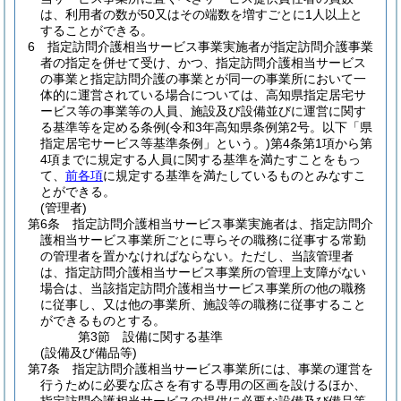
は、利用者の数が50又はその端数を増すごとに1人以上と
することができる。
6
指定訪問介護相当サービス事業実施者が指定訪問介護事業
者の指定を併せて受け、かつ、指定訪問介護相当サービス
の事業と指定訪問介護の事業とが同一の事業所において一
体的に運営されている場合については、高知県指定居宅サ
ービス等の事業等の人員、施設及び設備並びに運営に関す
る基準等を定める条例
(令和3年高知県条例第2号。以下「県
指定居宅サービス等基準条例」という。)
第4条第1項から第
4項までに規定する人員に関する基準を満たすことをもっ
て、
前各項
に規定する基準を満たしているものとみなすこ
とができる。
(管理者)
第6条
指定訪問介護相当サービス事業実施者は、指定訪問介
護相当サービス事業所ごとに専らその職務に従事する常勤
の管理者を置かなければならない。
ただし、当該管理者
は、指定訪問介護相当サービス事業所の管理上支障がない
場合は、当該指定訪問介護相当サービス事業所の他の職務
に従事し、又は他の事業所、施設等の職務に従事すること
ができるものとする。
第3節
設備に関する基準
(設備及び備品等)
第7条
指定訪問介護相当サービス事業所には、事業の運営を
行うために必要な広さを有する専用の区画を設けるほか、