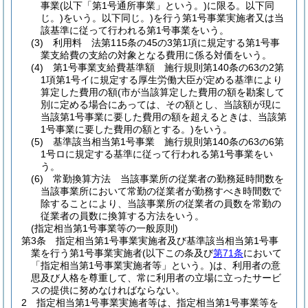
事業
(以下「第1号通所事業」という。)
に限る。以下同
じ。)
をいう。以下同じ。)
を行う第1号事業実施者又は当
該基準に従って行われる第1号事業をいう。
(3)
利用料 法第115条の45の3第1項に規定する第1号事
業支給費の支給の対象となる費用に係る対価をいう。
(4)
第1号事業支給費基準額 施行規則第140条の63の2第
1項第1号イに規定する厚生労働大臣が定める基準により
算定した費用の額
(市が当該算定した費用の額を勘案して
別に定める場合にあっては、その額とし、当該額が現に
当該第1号事業に要した費用の額を超えるときは、当該第
1号事業に要した費用の額とする。)
をいう。
(5)
基準該当相当第1号事業 施行規則第140条の63の6第
1号ロに規定する基準に従って行われる第1号事業をい
う。
(6)
常勤換算方法 当該事業所の従業者の勤務延時間数を
当該事業所において常勤の従業者が勤務すべき時間数で
除することにより、当該事業所の従業者の員数を常勤の
従業者の員数に換算する方法をいう。
(指定相当第1号事業等の一般原則)
第3条
指定相当第1号事業実施者及び基準該当相当第1号事
業を行う第1号事業実施者
(以下この条及び
第71条
において
「指定相当第1号事業実施者等」という。)
は、利用者の意
思及び人格を尊重して、常に利用者の立場に立ったサービ
スの提供に努めなければならない。
2
指定相当第1号事業実施者等は、指定相当第1号事業等を