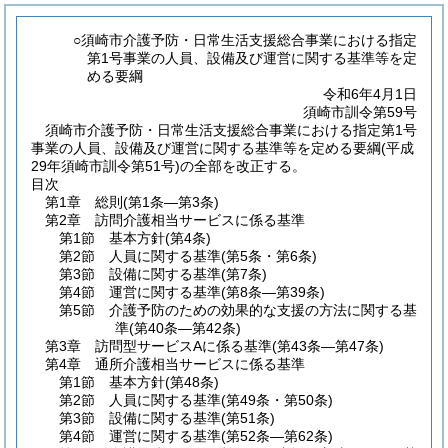
○須崎市介護予防・日常生活支援総合事業における指定
第1号事業の人員、設備及び運営に関する基準等を定
める要綱
令和6年4月1日
須崎市訓令第59号
須崎市介護予防・日常生活支援総合事業における指定第1号
事業の人員、設備及び運営に関する基準等を定める要綱(平成
29年須崎市訓令第51号)の全部を改正する。
目次
第1章
総則
(第1条―第3条)
第2章
訪問介護相当サービスに係る基準
第1節
基本方針
(第4条)
第2節
人員に関する基準
(第5条・第6条)
第3節
設備に関する基準
(第7条)
第4節
運営に関する基準
(第8条―第39条)
第5節
介護予防のための効果的な支援の方法に関する基
準
(第40条―第42条)
第3章
訪問型サービスAに係る基準
(第43条―第47条)
第4章
通所介護相当サービスに係る基準
第1節
基本方針
(第48条)
第2節
人員に関する基準
(第49条・第50条)
第3節
設備に関する基準
(第51条)
第4節
運営に関する基準
(第52条―第62条)