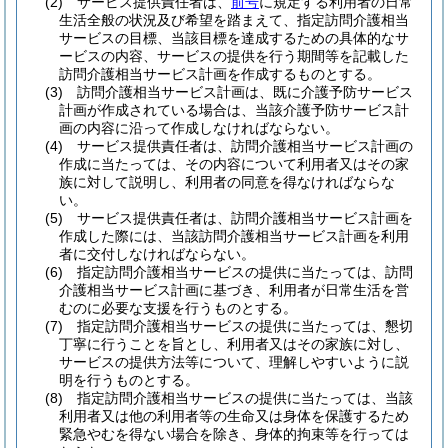
(2)
サービス提供責任者は、
前号
に規定する利用者の日常
生活全般の状況及び希望を踏まえて、指定訪問介護相当
サービスの目標、当該目標を達成するための具体的なサ
ービスの内容、サービスの提供を行う期間等を記載した
訪問介護相当サービス計画を作成するものとする。
(3)
訪問介護相当サービス計画は、既に介護予防サービス
計画が作成されている場合は、当該介護予防サービス計
画の内容に沿って作成しなければならない。
(4)
サービス提供責任者は、訪問介護相当サービス計画の
作成に当たっては、その内容について利用者又はその家
族に対して説明し、利用者の同意を得なければならな
い。
(5)
サービス提供責任者は、訪問介護相当サービス計画を
作成した際には、当該訪問介護相当サービス計画を利用
者に交付しなければならない。
(6)
指定訪問介護相当サービスの提供に当たっては、訪問
介護相当サービス計画に基づき、利用者が日常生活を営
むのに必要な支援を行うものとする。
(7)
指定訪問介護相当サービスの提供に当たっては、懇切
丁寧に行うことを旨とし、利用者又はその家族に対し、
サービスの提供方法等について、理解しやすいように説
明を行うものとする。
(8)
指定訪問介護相当サービスの提供に当たっては、当該
利用者又は他の利用者等の生命又は身体を保護するため
緊急やむを得ない場合を除き、身体的拘束等を行っては