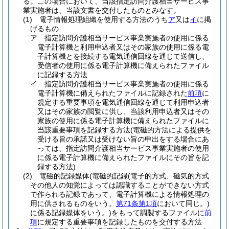
る。
この場合において、当該指定訪問介護相当サービス事
業実施者は、当該文書を交付したものとみなす。
(1)
電子情報処理組織を使用する方法のうち
ア
又は
イ
に掲
げるもの
ア
指定訪問介護相当サービス事業実施者の使用に係る
電子計算機と利用申込者又はその家族の使用に係る電
子計算機とを接続する電気通信回線を通じて送信し、
受信者の使用に係る電子計算機に備えられたファイル
に記録する方法
イ
指定訪問介護相当サービス事業実施者の使用に係る
電子計算機に備えられたファイルに記録された
前項
に
規定する重要事項を電気通信回線を通じて利用申込者
又はその家族の閲覧に供し、当該利用申込者又はその
家族の使用に係る電子計算機に備えられたファイルに
当該重要事項を記録する方法
(電磁的方法による提供を
受ける旨の承諾又は受けない旨の申出をする場合にあ
っては、指定訪問介護相当サービス事業実施者の使用
に係る電子計算機に備えられたファイルにその旨を記
録する方法)
(2)
電磁的記録媒体
(電磁的記録
(電子的方式、磁気的方式
その他人の知覚によっては認識することができない方式
で作られる記録であって、電子計算機による情報処理の
用に供されるものをいう。
第71条第1項
において同じ。)
に係る記録媒体をいう。)
をもって調製するファイルに
前
項
に規定する重要事項を記録したものを交付する方法