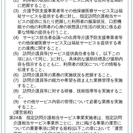
(2)
利用者の状態の変化やサービスに関する意向を定期的
に把握すること。
(3)
介護予防支援事業者等その他保健医療サービス又は福
祉サービスを提供する者に対し、指定訪問介護相当サー
ビスの提供に当たり把握した利用者の服薬状況、口腔機
能その他の利用者の心身の状態及び生活の状況に係る必
要な情報の提供を行うこと。
(4)
サービス担当者会議への出席等介護予防支援事業者等
その他保健医療サービス又は福祉サービスを提供する者
との連携に関すること。
(5)
訪問介護員等
(サービス提供責任者を除く。以下この
項において同じ。)
に対し、具体的な援助目標及び援助内
容を指示するとともに、利用者の状況についての情報を
伝達すること。
(6)
訪問介護員等の業務の実施状況を把握すること。
(7)
訪問介護員等の能力や希望を踏まえた業務管理を実施
すること。
(8)
訪問介護員等に対する研修、技術指導等を実施するこ
と。
(9)
その他サービス内容の管理について必要な業務を実施
すること。
(運営規程)
第24条
指定訪問介護相当サービス事業実施者は、指定訪問
介護相当サービス事業所ごとに、次に掲げる事業の運営に
ついての重要事項に関する規程
(以下この章において「運営