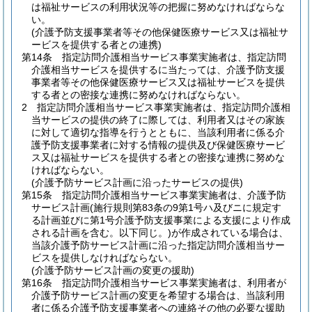
は福祉サービスの利用状況等の把握に努めなければならな
い。
(介護予防支援事業者等その他保健医療サービス又は福祉サ
ービスを提供する者との連携)
第14条
指定訪問介護相当サービス事業実施者は、指定訪問
介護相当サービスを提供するに当たっては、介護予防支援
事業者等その他保健医療サービス又は福祉サービスを提供
する者との密接な連携に努めなければならない。
2
指定訪問介護相当サービス事業実施者は、指定訪問介護相
当サービスの提供の終了に際しては、利用者又はその家族
に対して適切な指導を行うとともに、当該利用者に係る介
護予防支援事業者に対する情報の提供及び保健医療サービ
ス又は福祉サービスを提供する者との密接な連携に努めな
ければならない。
(介護予防サービス計画に沿ったサービスの提供)
第15条
指定訪問介護相当サービス事業実施者は、介護予防
サービス計画
(施行規則第83条の9第1号ハ及びニに規定す
る計画並びに第1号介護予防支援事業による支援により作成
される計画を含む。以下同じ。)
が作成されている場合は、
当該介護予防サービス計画に沿った指定訪問介護相当サー
ビスを提供しなければならない。
(介護予防サービス計画の変更の援助)
第16条
指定訪問介護相当サービス事業実施者は、利用者が
介護予防サービス計画の変更を希望する場合は、当該利用
者に係る介護予防支援事業者への連絡その他の必要な援助