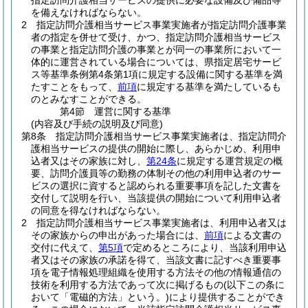
指定訪問介護相当サービスの提供に必要な設備及び備品等
を備えなければならない。
2
指定訪問介護相当サービス事業実施者が指定訪問介護事業
者の指定を併せて受け、かつ、指定訪問介護相当サービス
の事業と指定訪問介護の事業とが同一の事業所において一
体的に運営されている場合については、県指定居宅サービ
ス等基準条例第4条第1項に規定する設備に関する基準を満
たすことをもって、
前項
に規定する基準を満たしているも
のとみなすことができる。
第4節
運営に関する基準
(内容及び手続の説明及び同意)
第8条
指定訪問介護相当サービス事業実施者は、指定訪問介
護相当サービスの提供の開始に際し、あらかじめ、利用申
込者又はその家族に対し、
第24条
に規定する運営規定の概
要、訪問介護員等の勤務の体制その他の利用申込者のサー
ビスの選択に資すると認められる重要事項を記した文書を
交付して説明を行い、当該提供の開始について利用申込者
の同意を得なければならない。
2
指定訪問介護相当サービス事業実施者は、利用申込者又は
その家族からの申出があった場合には、
前項
による文書の
交付に代えて、
第5項
で定めるところにより、当該利用申込
者又はその家族の承諾を得て、当該文書に記すべき重要事
項を電子情報処理組織を使用する方法その他の情報通信の
技術を利用する方法であって次に掲げるもの
(以下この条に
おいて「電磁的方法」という。)
により提供することができ