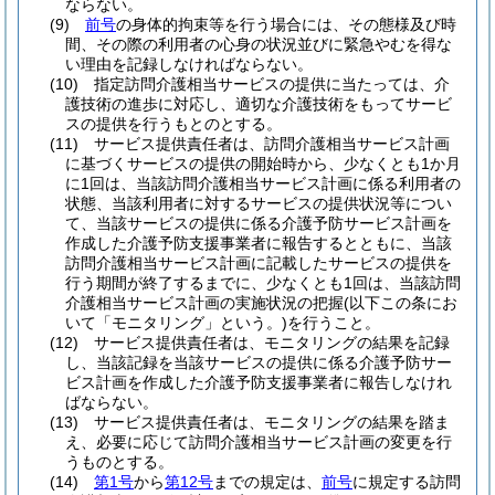
ならない。
(9)
前号
の身体的拘束等を行う場合には、その態様及び時
間、その際の利用者の心身の状況並びに緊急やむを得な
い理由を記録しなければならない。
(10)
指定訪問介護相当サービスの提供に当たっては、介
護技術の進歩に対応し、適切な介護技術をもってサービ
スの提供を行うもとのとする。
(11)
サービス提供責任者は、訪問介護相当サービス計画
に基づくサービスの提供の開始時から、少なくとも1か月
に1回は、当該訪問介護相当サービス計画に係る利用者の
状態、当該利用者に対するサービスの提供状況等につい
て、当該サービスの提供に係る介護予防サービス計画を
作成した介護予防支援事業者に報告するとともに、当該
訪問介護相当サービス計画に記載したサービスの提供を
行う期間が終了するまでに、少なくとも1回は、当該訪問
介護相当サービス計画の実施状況の把握
(以下この条にお
いて「モニタリング」という。)
を行うこと。
(12)
サービス提供責任者は、モニタリングの結果を記録
し、当該記録を当該サービスの提供に係る介護予防サー
ビス計画を作成した介護予防支援事業者に報告しなけれ
ばならない。
(13)
サービス提供責任者は、モニタリングの結果を踏ま
え、必要に応じて訪問介護相当サービス計画の変更を行
うものとする。
(14)
第1号
から
第12号
までの規定は、
前号
に規定する訪問