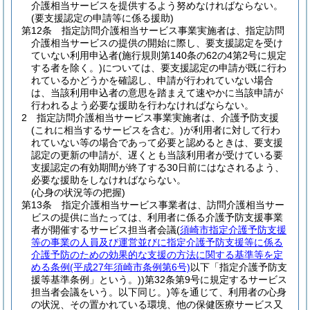
介護相当サービスを提供するよう努めなければならない。
(要支援認定の申請等に係る援助)
第12条
指定訪問介護相当サービス事業実施者は、指定訪問
介護相当サービスの提供の開始に際し、要支援認定を受け
ていない利用申込者
(施行規則第140条の62の4第2号に規定
する者を除く。)
については、要支援認定の申請が既に行わ
れているかどうかを確認し、申請が行われていない場合
は、当該利用申込者の意思を踏まえて速やかに当該申請が
行われるよう必要な援助を行わなければならない。
2
指定訪問介護相当サービス事業実施者は、介護予防支援
(これに相当するサービスを含む。)
が利用者に対して行わ
れていない等の場合であって必要と認めるときは、要支援
認定の更新の申請が、遅くとも当該利用者が受けている要
支援認定の有効期間が終了する30日前にはなされるよう、
必要な援助をしなければならない。
(心身の状況等の把握)
第13条
指定介護相当サービス事業者は、訪問介護相当サー
ビスの提供に当たっては、利用者に係る介護予防支援事業
者が開催するサービス担当者会議
(
須崎市指定介護予防支援
等の事業の人員及び運営並びに指定介護予防支援等に係る
介護予防のための効果的な支援の方法に関する基準等を定
める条例
(平成27年須崎市条例第6号)
以下「指定介護予防支
援等基準条例」という。)
)第32条第9号に規定するサービス
担当者会議をいう。以下同じ。)等を通じて、利用者の心身
の状況、その置かれている環境、他の保健医療サービス又