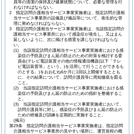
員等の清潔の保持及び健康状態について、必要な管理を行
わなければならない。
2
指定訪問介護相当サービス事業実施者は、指定訪問介護相
当サービス事業所の設備及び備品等について、衛生的な管
理に努めなければならない。
3
指定訪問介護相当サービス事業実施者は、当該指定訪問介
護相当サービス事業所において感染症が発生し、又はまん
延しないように、次に掲げる措置を講じなければならな
い。
(1)
当該指定訪問介護相当サービス事業実施者における感
染症の予防及びまん延の防止のための対策を検討する委
員会
(テレビ電話装置その他の情報通信機器
(以下「テレ
ビ電話装置等」という。)
を活用して行うことができるも
のとする。)
をおおむね6か月に1回以上開催するととも
に、その結果について、訪問介護員等に周知徹底を図る
こと。
(2)
当該指定訪問介護相当サービス事業実施者における感
染症の予防及びまん延の防止のための指針を整備するこ
と。
(3)
当該指定訪問介護相当サービス事業実施者において、
訪問介護員等に対し、感染症の予防及びまん延の防止の
ための研修及び訓練を定期的に実施すること。
(掲示)
第29条
指定訪問介護相当サービス事業実施者は、指定訪問
介護相当サービス事業所の見やすい場所に、運営規程の概