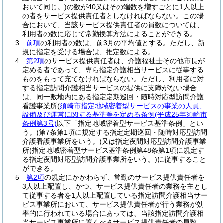
おいて同じ。)
の数が40又はその端数を増すごとに1人以上
の者をサービス提供責任者としなければならない。
この場
合において、当該サービス提供責任者の員数については、
利用者の数に応じて常勤換算方法によることができる。
3
前項
の利用者の数は、前3月の平均値とする。
ただし、新
規に指定を受ける場合は、推定数による。
4
第2項
のサービス提供責任者は、介護福祉士その他市長が
定める者であって、専ら指定介護相当サービスに従事する
ものをもって充てなければならない。
ただし、利用者に対
する指定訪問介護相当サービスの提供に支障がない場合
は、同一敷地内にある指定定期巡回・随時対応型訪問介護
看護事業所
(
須崎市指定地域密着型サービスの事業の人員、
設備及び運営に関する基準等を定める条例
(平成25年須崎市
条例第3号)
以下「指定地域密着型サービス基準条例」とい
う。)
第7条第1項に規定する指定定期巡回・随時対応型訪問
介護看護事業所をいう。)又は指定夜間対応型訪問介護事業
所
(指定地域密着型サービス基準条例第48条第1項に規定す
る指定夜間対応型訪問介護事業所をいう。)
に従事すること
ができる。
5
第2項
の規定にかかわらず、常勤のサービス提供責任者を
3人以上配置し、かつ、サービス提供責任者の業務を主とし
て従事する者を1人以上配置している指定訪問介護相当サー
ビス事業所において、サービス提供責任者が行う業務が効
率的に行われている場合にあっては、当該指定訪問介護相
当サービス事業所に置くべきサービス提供責任者の員数