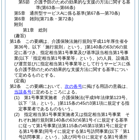
第5節
介護予防のための効果的な支援の方法に関する基
準
(第63条―第66条)
第5章
通所型サービスAに係る基準
(第67条―第70条)
第6章
雑則
(第71条・第72条)
附則
第1章
総則
(趣旨)
第1条
この要綱は、介護保険法施行規則
(平成11年厚生省令
第36号。以下「施行規則」という。)
第140条の63の6の規
定に基づき、指定相当第1号事業及び基準該当相当第1号事
業
(以下「指定相当第1号事業等」という。)
の人員、設備及
び運営並びに指定相当第1号事業等として行うサービスに係
る介護予防のための効果的な支援方法に関する基準につい
て定めるものとする。
(定義)
第2条
この要綱において、
次の各号
に掲げる用語の意義は、
当該各号
に定めるところによる。
(1)
第1号事業実施者 介護保険法
(平成9年法律第123号。
以下「法」という。)
第115条の45の3第1項に規定する指
定事業者であるものをいう。
(2)
指定相当第1号事業実施者又は指定相当第1号事業 そ
れぞれ施行規則第140条の63の6第1号イに規定する基準
に従って第1号事業
(法第115条の45第1項第1号に規定す
る第1号事業
(同号イに規定する第1号訪問事業
(以下「第1
号訪問事業」という。)
及び同号ロに規定する第1号通所