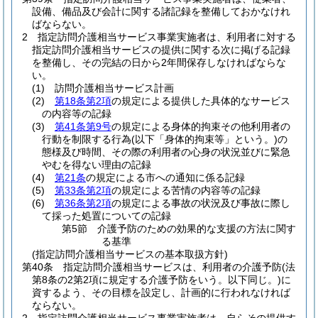
設備、備品及び会計に関する諸記録を整備しておかなけれ
ばならない。
2
指定訪問介護相当サービス事業実施者は、利用者に対する
指定訪問介護相当サービスの提供に関する次に掲げる記録
を整備し、その完結の日から2年間保存しなければならな
い。
(1)
訪問介護相当サービス計画
(2)
第18条第2項
の規定による提供した具体的なサービス
の内容等の記録
(3)
第41条第9号
の規定による身体的拘束その他利用者の
行動を制限する行為
(以下「身体的拘束等」という。)
の
態様及び時間、その際の利用者の心身の状況並びに緊急
やむを得ない理由の記録
(4)
第21条
の規定による市への通知に係る記録
(5)
第33条第2項
の規定による苦情の内容等の記録
(6)
第36条第2項
の規定による事故の状況及び事故に際し
て採った処置についての記録
第5節
介護予防のための効果的な支援の方法に関す
る基準
(指定訪問介護相当サービスの基本取扱方針)
第40条
指定訪問介護相当サービスは、利用者の介護予防
(法
第8条の2第2項に規定する介護予防をいう。以下同じ。)
に
資するよう、その目標を設定し、計画的に行われなければ
ならない。