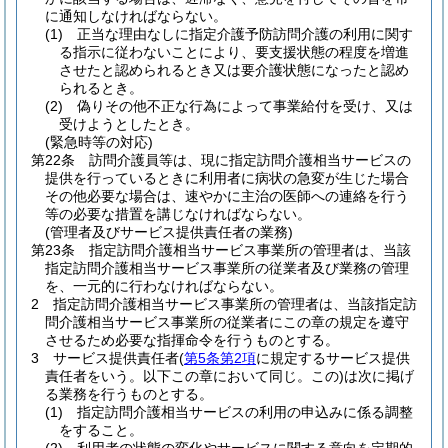
に通知しなければならない。
(1)
正当な理由なしに指定介護予防訪問介護の利用に関す
る指示に従わないことにより、要支援状態の程度を増進
させたと認められるとき又は要介護状態になったと認め
られるとき。
(2)
偽りその他不正な行為によって事業給付を受け、又は
受けようとしたとき。
(緊急時等の対応)
第22条
訪問介護員等は、現に指定訪問介護相当サービスの
提供を行っているときに利用者に病状の急変が生じた場合
その他必要な場合は、速やかに主治の医師への連絡を行う
等の必要な措置を講じなければならない。
(管理者及びサービス提供責任者の業務)
第23条
指定訪問介護相当サービス事業所の管理者は、当該
指定訪問介護相当サービス事業所の従業者及び業務の管理
を、一元的に行わなければならない。
2
指定訪問介護相当サービス事業所の管理者は、当該指定訪
問介護相当サービス事業所の従業者にこの章の規定を遵守
させるため必要な指揮命令を行うものとする。
3
サービス提供責任者
(
第5条第2項
に規定するサービス提供
責任者をいう。以下この章において同じ。この)
は次に掲げ
る業務を行うものとする。
(1)
指定訪問介護相当サービスの利用の申込みに係る調整
をすること。