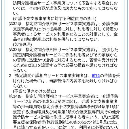
訪問介護相当サービス事業所について広告をする場合にお
いては、その内容が虚偽又は誇大なものであってはならな
い。
(介護予防支援事業者に対する利益供与の禁止)
第32条
指定訪問介護相当サービス事業実施者は、介護予防
支援事業者又はその従業者に対し、利用者に対して特定の
事業者によるサービスを利用させることの対償として、金
品その他の財産上の利益を供与してはならない。
(苦情処理)
第33条
指定訪問介護相当サービス事業実施者は、提供した
指定訪問介護相当サービスに係る利用者及びその家族から
の苦情に迅速かつ適切に対応するために、苦情を受け付け
るための窓口を設置する等の必要な措置を講じなければな
らない。
2
指定訪問介護相当サービス事業実施者は、
前項
の苦情を受
け付けた場合には、当該苦情の内容等を記録しなければな
らない。
(不当な働きかけの禁止)
第34条
指定訪問介護相当サービス事業実施者は、介護予防
サービス計画の作成又は変更に関し、介護予防支援事業者
等の担当職員等
(指定介護予防支援等基準条例第4条第1項に
規定する担当職員及び同条第2項の介護支援専門員その他介
護予防サービス計画の作成に従事する者をいう。)
又は居宅
要支援被保険者等
(施行規則第140条の62の4第1号又は第2
号に該当する者をいう。)
に対して、利用者に必要のないサ