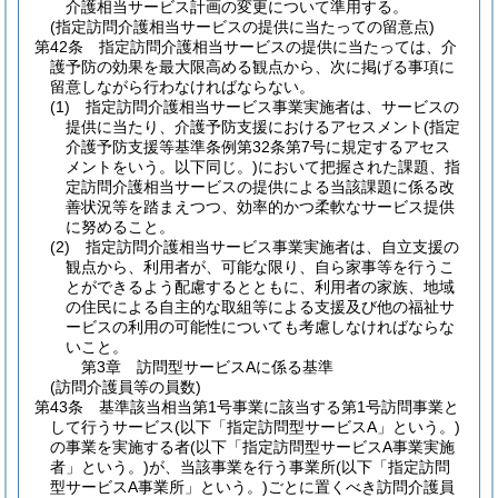
介護相当サービス計画の変更について準用する。
(指定訪問介護相当サービスの提供に当たっての留意点)
第42条
指定訪問介護相当サービスの提供に当たっては、介
護予防の効果を最大限高める観点から、次に掲げる事項に
留意しながら行わなければならない。
(1)
指定訪問介護相当サービス事業実施者は、サービスの
提供に当たり、介護予防支援におけるアセスメント
(指定
介護予防支援等基準条例第32条第7号に規定するアセス
メントをいう。以下同じ。)
において把握された課題、指
定訪問介護相当サービスの提供による当該課題に係る改
善状況等を踏まえつつ、効率的かつ柔軟なサービス提供
に努めること。
(2)
指定訪問介護相当サービス事業実施者は、自立支援の
観点から、利用者が、可能な限り、自ら家事等を行うこ
とができるよう配慮するとともに、利用者の家族、地域
の住民による自主的な取組等による支援及び他の福祉サ
ービスの利用の可能性についても考慮しなければならな
いこと。
第3章
訪問型サービスAに係る基準
(訪問介護員等の員数)
第43条
基準該当相当第1号事業に該当する第1号訪問事業と
して行うサービス
(以下「指定訪問型サービスA」という。)
の事業を実施する者
(以下「指定訪問型サービスA事業実施
者」という。)
が、当該事業を行う事業所
(以下「指定訪問
型サービスA事業所」という。)
ごとに置くべき訪問介護員