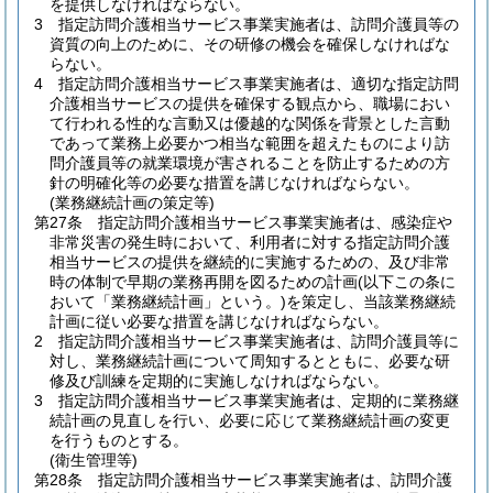
を提供しなければならない。
3
指定訪問介護相当サービス事業実施者は、訪問介護員等の
資質の向上のために、その研修の機会を確保しなければな
らない。
4
指定訪問介護相当サービス事業実施者は、適切な指定訪問
介護相当サービスの提供を確保する観点から、職場におい
て行われる性的な言動又は優越的な関係を背景とした言動
であって業務上必要かつ相当な範囲を超えたものにより訪
問介護員等の就業環境が害されることを防止するための方
針の明確化等の必要な措置を講じなければならない。
(業務継続計画の策定等)
第27条
指定訪問介護相当サービス事業実施者は、感染症や
非常災害の発生時において、利用者に対する指定訪問介護
相当サービスの提供を継続的に実施するための、及び非常
時の体制で早期の業務再開を図るための計画
(以下この条に
おいて「業務継続計画」という。)
を策定し、当該業務継続
計画に従い必要な措置を講じなければならない。
2
指定訪問介護相当サービス事業実施者は、訪問介護員等に
対し、業務継続計画について周知するとともに、必要な研
修及び訓練を定期的に実施しなければならない。
3
指定訪問介護相当サービス事業実施者は、定期的に業務継
続計画の見直しを行い、必要に応じて業務継続計画の変更
を行うものとする。
(衛生管理等)
第28条
指定訪問介護相当サービス事業実施者は、訪問介護