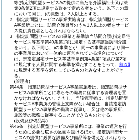
等
(指定訪問型サービスAの提供に当たる介護福祉士又は法
第8条第2項に規定する政令で定める者をいう。以下この章
において同じ。)
の員数は、3人以上とする。
2
指定訪問型サービスA事業実施者は、指定訪問型サービス
A事業所ごとに、訪問介護員等のうち1人以上の者をサービ
ス提供責任者としなければならない。
3
指定訪問型サービスAの事業と基準該当訪問介護
(指定居宅
サービス等基準第40条第1項に規定する基準該当訪問介護
をいう。以下同じ。)
の事業とが、同一の事業者により同一
の事業所において一体的に運営されている場合について
は、県指定居宅サービス等基準条例第4条第1項及び第2項
に規定する人員に関する基準を満たすことをもって、
前2項
に規定する基準を満たしているものとみなすことができ
る。
(管理者)
第44条
指定訪問型サービスA事業実施者は、指定訪問型サ
ービスA事業所ごとに専らその職務に従事する管理者を置
かなければならない。
ただし、当該管理者は、指定訪問型
サービスA事業所の管理上支障がない場合は、当該指定訪
問型サービスA事業所の職務に従事し、又は他の事業所、
施設等の職務に従事することができるものとする。
(設備及び備品等)
第45条
指定訪問型サービスA事業所には、事業の運営を行
うために必要な広さの区画を設けるほか、指定訪問型サー
ビスAの提供に必要な設備及び備品等を備えなければなら