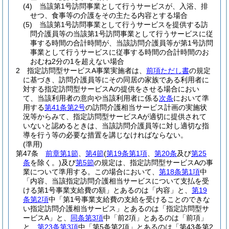
(4)
当該第1号訪問事業として行うサービスが、入浴、排
せつ、食事等の介護をその主たる内容とする場合
(5)
当該第1号訪問事業として行うサービスを提供する訪
問介護員等の当該第1号訪問事業として行うサービスに従
事する時間の合計時間が、当該訪問介護員等が第1号訪問
事業として行うサービスに従事する時間の合計時間のお
おむね2分の1を超えない場合
2
指定訪問型サービスA事業実施者は、
前項ただし書
の規定
に基づき、訪問介護員等にその同居の家族である利用者に
対する指定訪問型サービスAの提供をさせる場合におい
て、当該利用者の意向や当該利用者に係る
次条
において準
用する
第41条第2号
の訪問介護相当サービス計画の実施状
況等からみて、指定訪問型サービスAが適切に提供されて
いないと認めるときは、当該訪問介護員等に対し適切な指
導を行う等の必要な措置を講じなければならない。
(準用)
第47条
前章第1節
、
第4節
(
第19条第1項
、
第20条
及び
第25
条
を除く。)
及び
第5節
の規定は、指定訪問型サービスAの事
業について準用する。
この場合において、
第18条第1項
中
「内容、当該指定訪問介護相当サービスについて支払を受
ける第1号事業支給費の額」とあるのは「内容」と、
第19
条第2項
中「第1号事業支給費の支給を受けることのできな
い指定訪問介護相当サービス」とあるのは「指定訪問型サ
ービスA」と、
同条第3項
中「前2項」とあるのは「前項」
と、
第23条第3項
中「第5条第2項」とあるのは「第43条第2