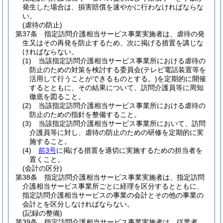
発生した場合は、損害賠償を速やかに行わなければならな
い。
(虐待の防止)
第37条
指定訪問介護相当サービス事業実施者は、虐待の発
生又はその再発を防止するため、次に掲げる措置を講じな
ければならない。
(1)
当該指定訪問介護相当サービス事業所における虐待の
防止のための対策を検討する委員会
(テレビ電話装置等を
活用して行うことができるものとする。)
を定期的に開催
するとともに、その結果について、訪問介護員等に周知
徹底を図ること。
(2)
当該指定訪問介護相当サービス事業所における虐待の
防止のための指針を整備すること。
(3)
当該指定訪問介護相当サービス事業所において、訪問
介護員等に対し、虐待の防止のための研修を定期的に実
施すること。
(4)
前3号
に掲げる措置を適切に実施するための担当者を
置くこと。
(会計の区分)
第38条
指定訪問介護相当サービス事業実施者は、指定訪問
介護相当サービス事業所ごとに経理を区分するとともに、
指定訪問介護相当サービスの事業の会計とその他の事業の
会計とを区分しなければならない。
(記録の整備)
第39条
指定訪問介護相当サービス事業実施者は、従業者、