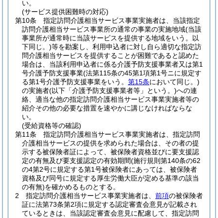
い。
(サービス提供困難時の対応)
第10条
指定訪問介護相当サービス事業実施者は、当該指定
訪問介護相当サービス事業所の通常の事業の実施地域
(当該
事業所が通常時に当該サービスを提供する地域をいう。以
下同じ。)
等を勘案し、利用申込者に対し自ら適切な指定訪
問介護相当サービスを提供することが困難であると認めた
場合は、当該利用申込者に係る介護予防支援事業者又は第1
号介護予防支援事業
(法第115条の45第1項第1号ニに規定す
る第1号介護予防支援事業をいう。
第15条
において同じ。)
の実施者
(以下「介護予防支援事業者等」という。)
への連
絡、適当な他の指定訪問介護相当サービス事業実施者等の
紹介その他の必要な措置を速やかに講じなければならな
い。
(受給資格等の確認)
第11条
指定訪問介護相当サービス事業実施者は、指定訪問
介護相当サービスの提供を求められた場合は、その者の提
示する被保険者証によって、被保険者資格並びに要支援認
定の有無及び要支援認定の有効期間
(施行規則第140条の62
の4第2号に規定する第1号被保険者にあっては、被保険者
資格及び同号に規定する厚生労働大臣が定める基準の該当
の有無)
を確かめるものとする。
2
指定訪問介護相当サービス事業実施者は、
前項
の被保険者
証に法第73条第2項に規定する認定審査会意見が記載され
ているときは、当該認定審査会意見に配慮して、指定訪問