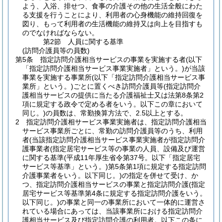
よう、入浴、排せつ、食事の介護その他の生活全般にわた
る支援を行うことにより、利用者の心身機能の維持回復を
図り、もって利用者の生活機能の維持又は向上を目指すも
のでなければならない。
第2節
人員に関する基準
(訪問介護員等の員数)
第5条
指定訪問介護相当サービスの事業を実施する者
(以下
「指定訪問介護相当サービス事業実施者」という。)
が当該
事業を実施する事業所
(以下「指定訪問介護相当サービス事
業所」という。)
ごとに置くべき訪問介護員等
(指定訪問介
護相当サービスの提供に当たる介護福祉士又は法第8条第2
項に規定する政令で定める者をいう。以下この章において
同じ。)
の員数は、常勤換算方法で、2.5以上とする。
2
指定訪問介護相サービス事業実施者は、指定訪問介護相当
サービス事業所ごとに、常勤の訪問介護員等のうち、利用
者
(当該指定訪問介護相当サービス事業実施者が指定訪問介
護事業者
(指定居宅サービス等の事業の人員、設備及び運営
に関する基準
(平成11年厚生省令第37号。以下「指定居宅
サービス等基準」という。)
第5条第1項に規定する指定訪問
介護事業者をいう。以下同じ。)
の指定を併せて受け、か
つ、指定訪問介護相当サービスの事業と指定訪問介護
(指定
居宅サービス等基準第4条に規定する指定訪問介護をいう。
以下同じ。)
の事業と同一の事業所において一体的に運営さ
れている場合にあっては、当該事業所における指定訪問介
護相当サービス及び指定訪問介護の利用者。以下この条に