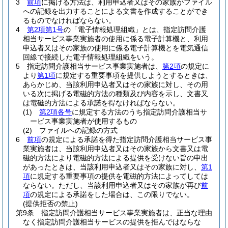
3
前項
に掲げる方法は、利用申込者又はその家族がファイル
への記録を出力することによる文書を作成することができ
るものでなければならない。
4
第2項第1号
の「電子情報処理組織」とは、指定訪問介護
相当サービス事業実施者の使用に係る電子計算機と、利用
申込者又はその家族の使用に係る電子計算機とを電気通信
回線で接続した電子情報処理組織をいう。
5
指定訪問介護相当サービス事業実施者は、
第2項
の規定に
より
第1項
に規定する重要事項を提供しようとするときは、
あらかじめ、当該利用申込者又はその家族に対し、その用
いる次に掲げる電磁的方法の種類及び内容を示し、文書又
は電磁的方法による承諾を得なければならない。
(1)
第2項各号
に規定する方法のうち指定訪問介護相当サ
ービス事業実施者が使用するもの
(2)
ファイルへの記録の方式
6
前項
の規定による承諾を得た指定訪問介護相当サービス事
業実施者は、当該利用申込者又はその家族から文書又は電
磁的方法により電磁的方法による提供を受けない旨の申出
があったときは、当該利用申込者又はその家族に対し、
第1
項
に規定する重要事項の提供を電磁的方法によってしては
ならない。
ただし、当該利用申込者又はその家族が再び
前
項
の規定による承諾をした場合は、この限りでない。
(提供拒否の禁止)
第9条
指定訪問介護相当サービス事業実施者は、正当な理由
なく指定訪問介護相当サービスの提供を拒んではならな