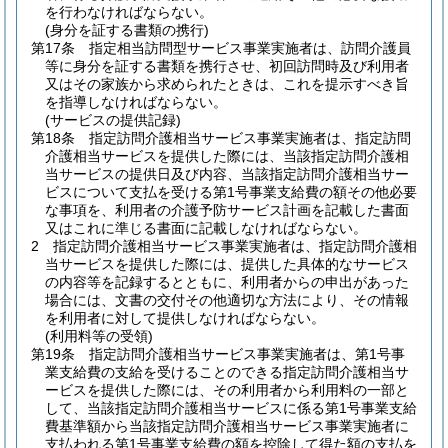
を行わなければならない。
(身分を証する書類の携行)
第17条
指定相当訪問型サービス事業実施者は、訪問介護員
等に身分を証する書類を携行させ、初回訪問時及び利用者
又はその家族から求められたときは、これを提示すべき旨
を指導しなければならない。
(サービスの提供記録)
第18条
指定訪問介護相当サービス事業実施者は、指定訪問
介護相当サービスを提供した際には、当該指定訪問介護相
当サービスの提供日及び内容、当該指定訪問介護相当サー
ビスについて支払を受ける第1号事業支給費の額その他必要
な事項を、利用者の介護予防サービス計画を記載した書面
又はこれに準じる書面に記載しなければならない。
2
指定訪問介護相当サービス事業実施者は、指定訪問介護相
当サービスを提供した際には、提供した具体的なサービス
の内容等を記録するとともに、利用者からの申出があった
場合には、文書の交付その他適切な方法により、その情報
を利用者に対して提供しなければならない。
(利用料等の受領)
第19条
指定訪問介護相当サービス事業実施者は、第1号事
業支給費の支給を受けることのできる指定訪問介護相当サ
ービスを提供した際には、その利用者から利用料の一部と
して、当該指定訪問介護相当サービスに係る第1号事業支給
費基準額から当該指定訪問介護相当サービス事業実施者に
支払われる第1号事業支給費の額を控除して得た額の支払を