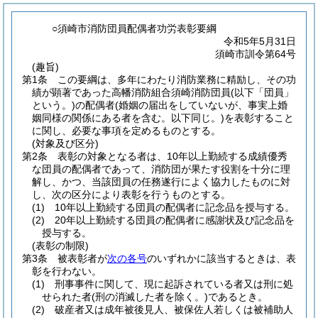
○須崎市消防団員配偶者功労表彰要綱
令和5年5月31日
須崎市訓令第64号
(趣旨)
第1条
この要綱は、多年にわたり消防業務に精励し、その功
績が顕著であった高幡消防組合須崎消防団員
(以下「団員」
という。)
の配偶者
(婚姻の届出をしていないが、事実上婚
姻同様の関係にある者を含む。以下同じ。)
を表彰すること
に関し、必要な事項を定めるものとする。
(対象及び区分)
第2条
表彰の対象となる者は、10年以上勤続する成績優秀
な団員の配偶者であって、消防団が果たす役割を十分に理
解し、かつ、当該団員の任務遂行によく協力したものに対
し、次の区分により表彰を行うものとする。
(1)
10年以上勤続する団員の配偶者に記念品を授与する。
(2)
20年以上勤続する団員の配偶者に感謝状及び記念品を
授与する。
(表彰の制限)
第3条
被表彰者が
次の各号
のいずれかに該当するときは、表
彰を行わない。
(1)
刑事事件に関して、現に起訴されている者又は刑に処
せられた者
(刑の消滅した者を除く。)
であるとき。
(2)
破産者又は成年被後見人、被保佐人若しくは被補助人