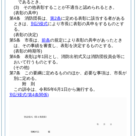
であるとき。
(3)
その他表彰することが不適当と認められるとき。
(表彰の具申)
第4条
消防団長は、
第2条
に定める表彰に該当する者がある
ときは、
別記様式
により市長に表彰の具申をするものとす
る。
(表彰の決定)
第5条
市長は、
前条
の規定により表彰の具申があったとき
は、その事績を審査し、表彰を決定するものとする。
(表彰の時期等)
第6条
表彰は年1回とし、消防出初式又は消防団役員会等に
おいて行うものとする。
(その他)
第7条
この要綱に定めるもののほか、必要な事項は、市長が
別に定める。
附
則
この訓令は、令和5年6月1日から施行する。
別記様式
(第4条関係)