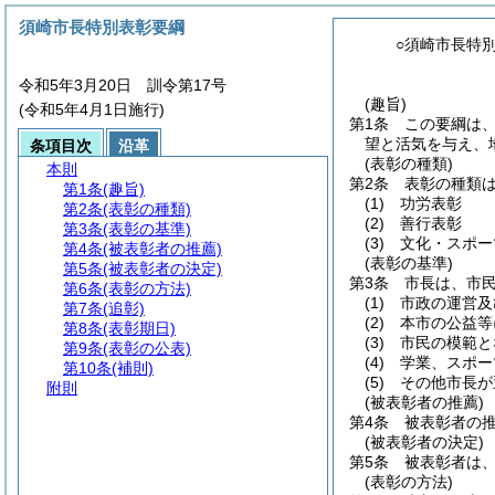
須崎市長特別表彰要綱
○須崎市長特
令和5年3月20日 訓令第17号
(趣旨)
(令和5年4月1日施行)
第1条
この要綱は
望と活気を与え、
条項目次
沿革
(表彰の種類)
本則
第2条
表彰の種類
第1条
(趣旨)
(1)
功労表彰
第2条
(表彰の種類)
(2)
善行表彰
第3条
(表彰の基準)
(3)
文化・スポー
第4条
(被表彰者の推薦)
(表彰の基準)
第5条
(被表彰者の決定)
第3条
市長は、市
第6条
(表彰の方法)
(1)
市政の運営及
第7条
(追彰)
(2)
本市の公益等
第8条
(表彰期日)
(3)
市民の模範と
第9条
(表彰の公表)
(4)
学業、スポー
第10条
(補則)
(5)
その他市長が
附則
(被表彰者の推薦)
第4条
被表彰者の
(被表彰者の決定)
第5条
被表彰者は
(表彰の方法)