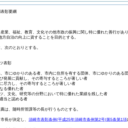
別表彰要綱
、産業、福祉、教育、文化その他市政の振興に関し特に優れた善行があ
地方自治の向上に資することを目的とする。
は、次のとおりとする。
ツ表彰
民、市にゆかりのある者、市内に住所を有する団体、市にゆかりのある
び発展に貢献し、その寄与するところが著しい者
に尽力し、その寄与するところが著しい者
なる優れた者
ツ、文化、研究等の分野において特に優れた業績を残した者
適当と認める者
推薦は、随時所管課等の長が行うものとする。
、市長が決定し、
須崎市表彰条例
(平成25年須崎市条例第2号)
第5条第1項