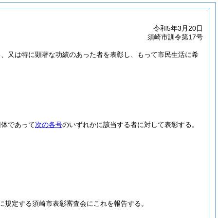
令和5年3月20日
須崎市訓令第17号
り、又は特に顕著な功績のあった者を表彰し、もって市民生活に希
団体であって
次の各号
のいずれかに該当する者に対して表彰する。
に規定する須崎市表彰審査会にこれを報告する。