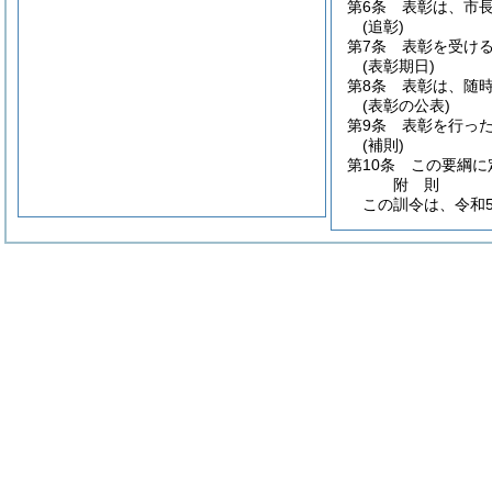
第6条
表彰は、市
(追彰)
第7条
表彰を受け
(表彰期日)
第8条
表彰は、随
(表彰の公表)
第9条
表彰を行っ
(補則)
第10条
この要綱に
附
則
この訓令は、令和