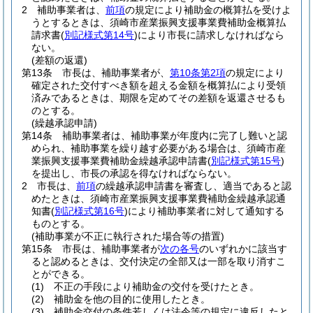
2
補助事業者は、
前項
の規定により補助金の概算払を受けよ
うとするときは、須崎市産業振興支援事業費補助金概算払
請求書
(
別記様式第14号
)
により市長に請求しなければなら
ない。
(差額の返還)
第13条
市長は、補助事業者が、
第10条第2項
の規定により
確定された交付すべき額を超える金額を概算払により受領
済みであるときは、期限を定めてその差額を返還させるも
のとする。
(繰越承認申請)
第14条
補助事業者は、補助事業が年度内に完了し難いと認
められ、補助事業を繰り越す必要がある場合は、須崎市産
業振興支援事業費補助金繰越承認申請書
(
別記様式第15号
)
を提出し、市長の承認を得なければならない。
2
市長は、
前項
の繰越承認申請書を審査し、適当であると認
めたときは、須崎市産業振興支援事業費補助金繰越承認通
知書
(
別記様式第16号
)
により補助事業者に対して通知する
ものとする。
(補助事業が不正に執行された場合等の措置)
第15条
市長は、補助事業者が
次の各号
のいずれかに該当す
ると認めるときは、交付決定の全部又は一部を取り消すこ
とができる。
(1)
不正の手段により補助金の交付を受けたとき。
(2)
補助金を他の目的に使用したとき。
(3)
補助金交付の条件若しくは法令等の規定に違反したと