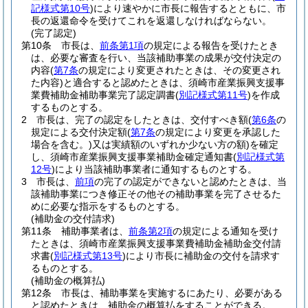
記様式第10号
)
により速やかに市長に報告するとともに、市
長の返還命令を受けてこれを返還しなければならない。
(完了認定)
第10条
市長は、
前条第1項
の規定による報告を受けたとき
は、必要な審査を行い、当該補助事業の成果が交付決定の
内容
(
第7条
の規定により変更されたときは、その変更され
た内容)
と適合すると認めたときは、須崎市産業振興支援事
業費補助金補助事業完了認定調書
(
別記様式第11号
)
を作成
するものとする。
2
市長は、完了の認定をしたときは、交付すべき額
(
第6条
の
規定による交付決定額
(
第7条
の規定により変更を承認した
場合を含む。)
又は実績額のいずれか少ない方の額)
を確定
し、須崎市産業振興支援事業補助金確定通知書
(
別記様式第
12号
)
により当該補助事業者に通知するものとする。
3
市長は、
前項
の完了の認定ができないと認めたときは、当
該補助事業につき修正その他その補助事業を完了させるた
めに必要な指示をするものとする。
(補助金の交付請求)
第11条
補助事業者は、
前条第2項
の規定による通知を受け
たときは、須崎市産業振興支援事業費補助金補助金交付請
求書
(
別記様式第13号
)
により市長に補助金の交付を請求す
るものとする。
(補助金の概算払)
第12条
市長は、補助事業を実施するにあたり、必要がある
と認めたときは、補助金の概算払をすることができる。