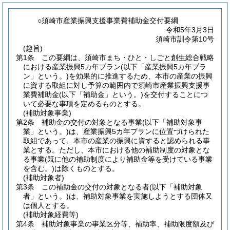
○須崎市産業振興支援事業費補助金交付要綱
令和5年3月3日
須崎市訓令第10号
(趣旨)
第1条
この要綱は、須崎市まち・ひと・しごと創生総合戦略
における産業振興5カ年プラン
(以下「産業振興5カ年プラ
ン」という。)
を効果的に推進するため、本市の産業の振興
に資する取組に対し予算の範囲内で須崎市産業振興支援事
業費補助金
(以下「補助金」という。)
を交付することにつ
いて必要な事項を定めるものとする。
(補助対象事業)
第2条
補助金の交付の対象となる事業
(以下「補助対象事
業」という。)
は、産業振興5カ年プランに位置づけられた
取組であって、本市の産業の振興に資すると認められる事
業とする。
ただし、本市における他の補助制度の対象とな
る事業
(既に他の補助制度により補助金等を受けている事業
を含む。)
は除くものとする。
(補助対象者)
第3条
この補助金の交付の対象となる者
(以下「補助対象
者」という。)
は、補助対象事業を実施しようとする団体又
は個人とする。
(補助対象経費等)
第4条
補助対象事業の事業区分等、補助率、補助限度額及び