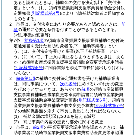
あると認めたときは、補助金の交付を決定
(以下「交付決
定」という。)
し、須崎市産業振興支援事業費補助金交付決
定通知書
(
別記様式第4号
)
により当該補助対象者に通知する
ものとする。
2
市長は、交付決定にあたり必要があると認めるときは、
前
項
の通知に必要な条件を付すことができるものとする。
(補助事業の変更等)
第7条
前条第1項
の須崎市産業振興支援事業費補助金交付決
定通知書を受けた補助対象者
(以下「補助事業者」とい
う。)
は、交付決定を受けた事業
(以下「補助事業」とい
う。)
について、中止又は廃止をしようとするときは、あら
かじめ須崎市産業振興支援事業費補助金変更等承認申請書
(
別記様式第5号
)
に関係書類を添えて市長に提出しなければ
ならない。
2
前条第1項
の補助金交付決定通知書を受けた補助事業者
は、補助事業について、
次の各号
に掲げるいずれかの変更
を行おうとするときは、あらかじめ
前項
の須崎市産業振興
支援事業費補助金事業変更等承認申請書に須崎市産業振興
支援事業費補助金事業変更計画書
(
別記様式第6号
)
、須崎市
産業振興支援事業費補助金収支変更予算書
(
別記様式第7号
)
その他関係書類を添えて市長に提出しなければならない。
(1)
補助金額の増額又は20％を超える減額
(2)
補助事業の内容の重要な部分に関する変更
3
市長は、
前2項
の事業変更等承認申請を認めるときは、補
助事業者に須崎市産業振興支援事業費補助金変更等承認通