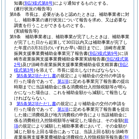
知書
(
別記様式第8号
)
により通知するものとする。
(遂行状況の報告等)
第8条
市長は、必要があると認めたときは、補助事業者に対
し、補助事業の遂行状況について報告を求め、又は必要な
調査を行うことができるものとする。
(実績報告等)
第9条
補助事業者は、補助事業が完了したときは、補助事業
が完了した日から起算して30日以内又は補助事業が完了し
た年度の3月31日のいずれか早い期日までに、須崎市産業
振興支援事業費補助金事業完了報告書
(
別記様式第9号
)
に須
崎市産業振興支援事業費補助金事業実績報告書
(
別記様式第
2号
)
及び須崎市産業振興支援事業費補助金収支精算書
(
別記
様式第3号
)
を添えて、市長に提出しなければならない。
2
第5条第2項ただし書
の規定により補助金の交付の申請を
行った場合であって、
第1項
に定める事業完了報告書の提出
時期までに当該補助金に係る消費税仕入控除税額等が明ら
かになった場合は、これを補助金額から減額して報告しな
ければならない。
3
第5条第2項ただし書
の規定により補助金の交付の申請を
行った場合であって、
第1項
に定める事業完了報告書を提出
した後に消費税及び地方消費税の申告により当該補助金に
係る消費税仕入控除税額等が確定した場合は、その金額
(
前
項
の規定により減額した補助事業者において、その金額が
減じた額を上回る場合にあっては、当該上回る額)
を須崎市
産業振興支援事業費補助金消費税仕入控除税額等報告書
(
別