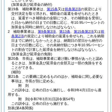
ことができる。
(加算金及び延滞金の納付)
第19条
補助事業者は、
第15条
又は
前条第2項
の規定により
交付決定を取り消され、補助金の返還を命ぜられたとき
は、返還すべき補助金の金額につき、その補助金を受領し
た日から納付の日までの日数に応じ、年10.95パーセントの
加算金を同時に納付しなければならない。
2
補助事業者は、
第9条第3項
、
第13条
、
第15条第2項
又は
前
条第2項
の規定により補助金の返還を命ぜられ、これを納期
日までに納付しなかったときは、納期日の翌日から納付の
日までの日数に応じ、その未納付額につき年10.95パーセン
トの割合で計算した延滞金を納付しなければならない。
(加算金及び延滞金の免除)
第20条
市長は、補助事業者に避け難い事情があったと認め
るときは、加算金及び延滞金の全部又は一部の免除をする
ことができる。
(補則)
第21条
この要綱に定めるもののほか、補助金に関し必要な
事項は、市長が別に定める。
附
則
この訓令は、公布の日から施行し、令和3年4月1日から適
用する。
附
則
(令和7年3月31日
訓令第54号)
この訓令は、公布の日から施行する。
別表
(第4条関係)