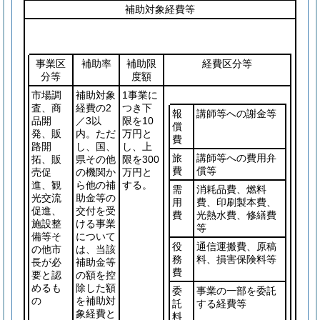
補助対象経費等
事業区
補助率
補助限
経費区分等
分等
度額
市場調
補助対象
1事業に
査、商
経費の2
つき下
報
講師等への謝金等
品開
／3以
限を10
償
発、販
内。ただ
万円と
費
路開
し、国、
し、上
旅
講師等への費用弁
拓、販
県その他
限を300
費
償等
売促
の機関か
万円と
進、観
ら他の補
する。
需
消耗品費、燃料
光交流
助金等の
用
費、印刷製本費、
促進、
交付を受
費
光熱水費、修繕費
施設整
ける事業
等
備等そ
について
役
通信運搬費、原稿
の他市
は、当該
務
料、損害保険料等
長が必
補助金等
費
要と認
の額を控
めるも
除した額
委
事業の一部を委託
の
を補助対
託
する経費等
象経費と
料