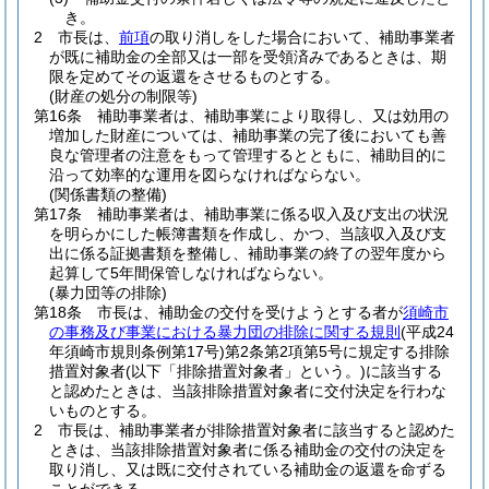
き。
2
市長は、
前項
の取り消しをした場合において、補助事業者
が既に補助金の全部又は一部を受領済みであるときは、期
限を定めてその返還をさせるものとする。
(財産の処分の制限等)
第16条
補助事業者は、補助事業により取得し、又は効用の
増加した財産については、補助事業の完了後においても善
良な管理者の注意をもって管理するとともに、補助目的に
沿って効率的な運用を図らなければならない。
(関係書類の整備)
第17条
補助事業者は、補助事業に係る収入及び支出の状況
を明らかにした帳簿書類を作成し、かつ、当該収入及び支
出に係る証拠書類を整備し、補助事業の終了の翌年度から
起算して5年間保管しなければならない。
(暴力団等の排除)
第18条
市長は、補助金の交付を受けようとする者が
須崎市
の事務及び事業における暴力団の排除に関する規則
(平成24
年須崎市規則条例第17号)
第2条第2項第5号に規定する排除
措置対象者
(以下「排除措置対象者」という。)
に該当する
と認めたときは、当該排除措置対象者に交付決定を行わな
いものとする。
2
市長は、補助事業者が排除措置対象者に該当すると認めた
ときは、当該排除措置対象者に係る補助金の交付の決定を
取り消し、又は既に交付されている補助金の返還を命ずる