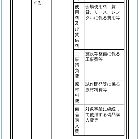
する。
使
会場使用料、賃
用
貸、リース、レン
料
タルに係る費用等
及
び
賃
借
料
工
施設等整備に係る
事
工事費等
請
負
費
原
試作開発等に係る
材
原材料費等
料
費
備
対象事業に継続し
品
て使用する備品購
購
入費等
入
費