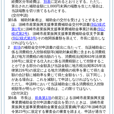
経費区分等経費は、
別表
に定めるとおりとする。
ただし、
算出された補助金額に1,000円未満の端数を生じた場合は、
当該端数を切り捨てるものとする。
(交付申請)
第5条
補助対象者は、補助金の交付を受けようとするとき
は、須崎市産業振興支援事業費補助金交付申請書
(
別記様式
第1号
)
に須崎市産業振興支援事業費補助金事業計画書
(
別記
様式第2号
)
、須崎市産業振興支援事業費補助金収支予算書
(
別記様式第3号
)
その他関係書類を添えて、市長に提出しな
ければならない。
2
前項
の補助金交付申請書の提出に当たって、当該補助金に
係る消費税仕入控除税額等
(補助対象経費に含まれる消費税
及び地方消費税の相当額のうち、消費税法
(昭和63年法律第
108号)
に規定する仕入れに係る消費税額として控除するこ
とができる部分の金額及び当該金額に地方税法
(昭和25年法
律第226号)
の規定による地方消費税の税率を乗じて得た金
額の合計額に補助率を乗じて得た金額をいう。以下同じ。)
がある場合は、これを減額して申請しなければならない。
ただし、申請時において当該補助金に係る消費税仕入控除
税額等が明らかでない場合は、この限りではない。
(交付決定)
第6条
市長は、
前条第1項
の規定による須崎市産業振興支援
事業費補助金交付申請書の提出を受けたときは、須崎市産
業振興支援事業費補助金審査会設置要綱
(平成27年須崎市訓
令第23号)
に規定する審査会の審査を踏まえ、申請が適当で