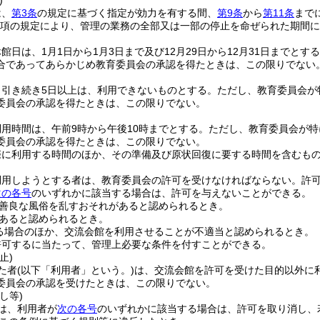
)
は、
第3条
の規定に基づく指定が効力を有する間、
第9条
から
第11条
まで
第11項の規定により、管理の業務の全部又は一部の停止を命ぜられた期間
館日は、1月1日から1月3日まで及び12月29日から12月31日までとす
合であってあらかじめ教育委員会の承認を得たときは、この限りでない
、引き続き5日以上は、利用できないものとする。
ただし、教育委員会が
委員会の承認を得たときは、この限りでない。
用時間は、午前9時から午後10時までとする。
ただし、教育委員会が特
委員会の承認を得たときは、この限りでない。
際に利用する時間のほか、その準備及び原状回復に要する時間を含むも
利用しようとする者は、教育委員会の許可を受けなければならない。
許
次の各号
のいずれかに該当する場合は、許可を与えないことができる。
善良な風俗を乱すおそれがあると認められるとき。
あると認められるとき。
る場合のほか、交流会館を利用させることが不適当と認められるとき。
許可するに当たって、管理上必要な条件を付すことができる。
止)
た者
(以下「利用者」という。)
は、交流会館を許可を受けた目的以外に
委員会の承認を受けたときは、この限りでない。
し等)
は、利用者が
次の各号
のいずれかに該当する場合は、許可を取り消し、