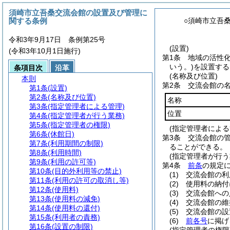
須崎市立吾桑交流会館の設置及び管理に
関する条例
○須崎市立吾
令和3年9月17日 条例第25号
(設置)
(令和3年10月1日施行)
第1条
地域の活性
いう。)
を設置する
条項目次
沿革
(名称及び位置)
本則
第2条
交流会館の
第1条
(設置)
第2条
(名称及び位置)
名称
第3条
(指定管理者による管理)
位置
第4条
(指定管理者が行う業務)
第5条
(指定管理者の権限)
(指定管理者による
第6条
(休館日)
第3条
交流会館の
第7条
(利用期間の制限)
ることができる。
第8条
(利用時間)
(指定管理者が行う
第9条
(利用の許可等)
第4条
前条
の規定
第10条
(目的外利用等の禁止)
(1)
交流会館の利
第11条
(利用の許可の取消し等)
(2)
使用料の納付
第12条
(使用料)
(3)
交流会館への
第13条
(使用料の減免)
(4)
交流会館の維
第14条
(使用料の還付)
(5)
交流会館の設
第15条
(利用者の責務)
(6)
前各号
に掲げ
第16条
(設置の制限)