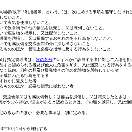
入場者
(以下「利用者等」という。)
は、次に掲げる事項を遵守しなけれ
しないこと。
いで火気を使用しないこと。
いで飲食物その他の物品を販売し、又は陳列しないこと。
いで広告物を掲示し、又は配付しないこと。
設備を汚損し、又は損傷するおそれのある行為をしないこと。
いで附属設備を交流会館の外に持ち出さないこと。
るもののほか、管理上必要な指示に反する行為をしないこと。
又は指定管理者は、
次の各号
のいずれかに該当する者に対して入場を拒
乱すと認められる者及び他人に危害を加え、又は迷惑になる行為をする
なく銃砲、刀剣の類及び爆発物その他の危険物を所持している者
示威にわたる行為をする者
ずれかに違反した者
るもののほか、必要な指示に従わない者
、交流会館又は附属設備若しくは備品を損傷し、又は滅失したときは、
長がやむを得ない理由があると認めるときは、その額を減額し、又は免
定めるもののほか、必要な事項は、別に定める。
3年10月1日から施行する。