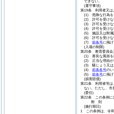
できない。
(遵守事項)
第19条
利用者又は
(1)
危険な行為を
(2)
許可を受けな
(3)
許可を受けな
(4)
許可を受けな
(5)
施設又は附属
(6)
許可を受けな
(7)
前各号
に掲げ
(入場の制限)
第20条
教育委員会
(1)
善良な風俗を
(2)
正当な理由が
(3)
騒じょう又は
(4)
前条各号
のい
(5)
前各号
に掲げ
(損害賠償)
第21条
利用者等は
ない。
ただし、市
(委任)
第22条
この条例に
附
則
(施行期日)
1
この条例は、令和