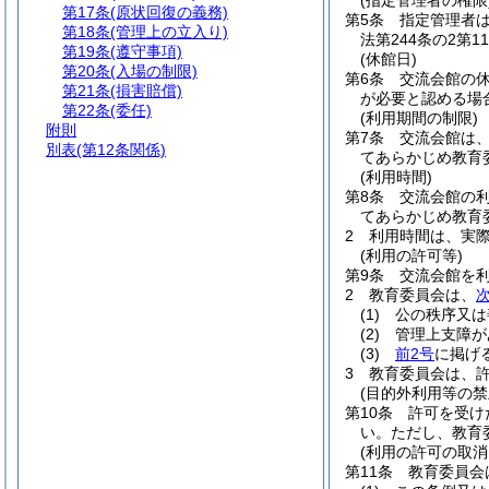
(指定管理者の権限
第17条
(原状回復の義務)
第5条
指定管理者
第18条
(管理上の立入り)
法第244条の2
第19条
(遵守事項)
(休館日)
第20条
(入場の制限)
第6条
交流会館の休
第21条
(損害賠償)
が必要と認める場
第22条
(委任)
(利用期間の制限)
附則
第7条
交流会館は
別表
(第12条関係)
てあらかじめ教育
(利用時間)
第8条
交流会館の利
てあらかじめ教育
2
利用時間は、実
(利用の許可等)
第9条
交流会館を
2
教育委員会は、
(1)
公の秩序又は
(2)
管理上支障が
(3)
前2号
に掲げ
3
教育委員会は、
(目的外利用等の禁
第10条
許可を受け
い。
ただし、教育
(利用の許可の取消
第11条
教育委員会