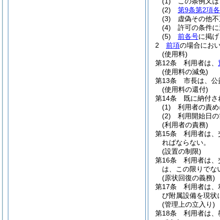
(1)
この条例又は
(2)
第9条第2項
(3)
虚偽その他不
(4)
許可の条件に
(5)
前各号
に掲げ
2
前項
の場合にお
(使用料)
第12条
利用者は、
(使用料の減免)
第13条
市長は、公
(使用料の還付)
第14条
既に納付さ
(1)
利用者の責め
(2)
利用開始日の
(利用者の責務)
第15条
利用者は、
ればならない。
(設置の制限)
第16条
利用者は、
は、この限りでな
(原状回復の義務)
第17条
利用者は、
び附属設備を現状
(管理上の立入り)
第18条
利用者は、