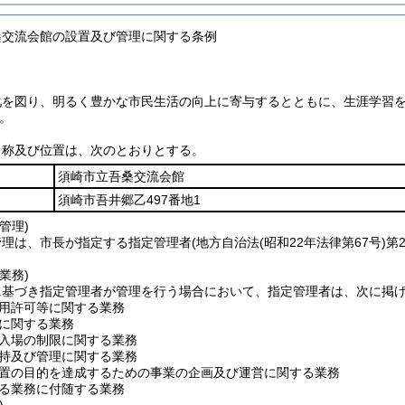
桑交流会館の設置及び管理に関する条例
化を図り、明るく豊かな市民生活の向上に寄与するとともに、生涯学習
。
名称及び位置は、次のとおりとする。
須崎市立吾桑交流会館
須崎市吾井郷乙497番地1
管理)
管理は、市長が指定する指定管理者
(地方自治法
(昭和22年法律第67号)
第
業務)
に基づき指定管理者が管理を行う場合において、指定管理者は、次に掲
用許可等に関する業務
に関する業務
入場の制限に関する業務
持及び管理に関する業務
置の目的を達成するための事業の企画及び運営に関する業務
る業務に付随する業務