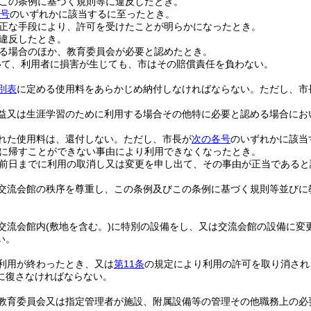
この条例に基づく規則等に違反したとき。
各号
のいずれかに該当するに至ったとき。
正な手段により、許可を受けたことが明らかになったとき。
違反したとき。
る場合のほか、教育委員会が必要と認めたとき。
いて、利用者に損害が生じても、市はその賠償責任を負わない。
別表
に定める使用料をあらかじめ納付しなければならない。
ただし、市
益又は生涯学習のために利用する場合その他特に必要と認める場合にお
れた使用料は、還付しない。
ただし、市長が
次の各号
のいずれかに該当
に帰すことができない事由により利用できなくなったとき。
前日までに利用の取消し又は変更を申し出て、その事由が正当であると
交流会館の秩序を尊重し、この条例及びこの条例に基づく規則等並びに
交流会館内
(敷地を含む。)
に特別の設備をし、又は交流会館の設備に変
い。
利用が終わったとき、又は
第11条
の規定により利用の許可を取り消され
に復さなければならない。
教育委員会又は指定管理者が施設、附属設備等の管理その他職務上の必