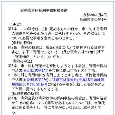
○須崎市寄附採納事務取扱要綱
令和3年1月4日
須崎市訓令第1号
(趣旨)
第1条
この訓令は、別に定めるもののほか、市に対する寄附
の採納事務を公正かつ適正に執行するため、その取扱いに
ついて必要な事項を定めるものとする。
(寄附の種類)
第2条
寄附の種類は、現金
(現金に代えて納付される証券を
含む。以下「寄附金」という。)
及び現金以外の物件
(以下
「寄附物件」という。)
とする。
(寄附の申込)
第3条
市に対し寄附金を寄附しようとする者は、寄附金採納
申込書
(
別記様式第1号
)
を市長に提出するものとする。
2
市に対し寄附物件を寄附しようとする者は、寄附物件採納
申込書
(
別記様式第2号
)
に
須崎市財産規則
(平成15年須崎市
規則第38号)
第7条各号
に掲げる事項を記載した書類を添え
て市長に提出するものとする。
(採納事務の所管)
第4条
寄附金及び寄附物件の採納事務の所管は、寄附申込者
からその使途について希望があるものについては、当該使
途に係る課等とし、特に希望がない場合は、総務課とす
る。