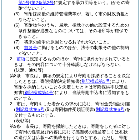
第1号)
第2条第2号
に規定する暴力団等をいう。)
からの寄
附でないこと。
(5)
寄附採納後の維持管理費等が、著しく市の財政負担と
ならないこと。
(6)
寄附物件のうち、展示、植栽その他の設置するための
条件整備が必要なものについては、その場所等が確保で
きること。
(7)
将来の紛争の原因となるおそれがないこと。
(8)
前各号
に掲げるもののほか、法令の制限その他の制約
がないこと。
2
前項
に規定するもののほか、寄附に条件が付されていると
きは、その内容について十分確認しなければならない。
(決定、通知等)
第8条
市長は、前項の規定により寄附を採納することを決定
したときは、寄附採納決定通知書
(
別記様式第3号
)
により、
寄附を採納しないことを決定したときは寄附採納不決定通
知書
(
別記様式第4号
)
により、当該寄附申込者に通知するも
のとする。
2
市は、寄附をした者からの求めに応じ、寄附金受領証明書
(
別記様式第5号
)
又は寄附物件受領証明書
(
別記様式第6号
)
を
交付するものとする。
(表彰等)
第9条
市長は、寄附を採納したときは、寄附をした者に対し
て寄附の性質及び内容に応じて感謝状の贈呈若しくは礼状
の送付又は広報への掲載を行うものとする。
ただし、寄附