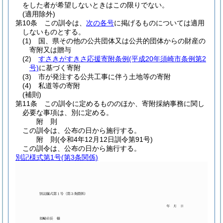
をした者が希望しないときはこの限りでない。
(適用除外)
第10条
この訓令は、
次の各号
に掲げるものについては適用
しないものとする。
(1)
国、県その他の公共団体又は公共的団体からの財産の
寄附又は贈与
(2)
すさきがすきさ応援寄附条例
(平成20年須崎市条例第2
号)
に基づく寄附
(3)
市が発注する公共工事に伴う土地等の寄附
(4)
私道等の寄附
(補則)
第11条
この訓令に定めるもののほか、寄附採納事務に関し
必要な事項は、別に定める。
附
則
この訓令は、公布の日から施行する。
附
則
(令和4年12月12日
訓令第91号)
この訓令は、公布の日から施行する。
別記様式第1号
(第3条関係)