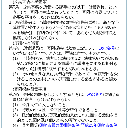
(採納可否の審査等)
第5条
採納事務を所管する課等の長
(以下「所管課長」とい
う。)
は、寄附の申込があったときは、寄附の内容について
必要な審査をしなければならない。
2
所管課長は、当該寄附物件の維持管理等に対し、新たな予
算措置が必要となるなど一定の財政負担が生じると認めら
れる場合は、採納の可否について、あらかじめ総務課長と
協議しなければならない。
(庁議への付議)
第6条
所管課長は、寄附採納の決定に当たって、
次の各号
の
いずれかに該当するときは、庁議に付するものとする。
(1)
当該寄附が、地方自治法
(昭和22年法律第67号)
第96条
第1項第9号の規定による市議会の議決を要する負担付き
の寄附又は贈与に該当すると認められるとき。
(2)
その他重要な又は異例な寄附であって、当該寄附を受
けることの是非について庁議に付する必要があると認め
られるとき。
(寄附採納留意事項)
第7条
寄附の採納をしようとするときは、
次の各号
に掲げる
事項に留意しなければならない。
(1)
公序良俗に反しないこと。
(2)
行政の中立性、公平性等が確保できること。
(3)
政治的活動及び宗教的活動又はこれに類する活動を目
的とした団体及び個人からの寄附でないこと。
(4)
暴力団等
(
須崎市暴力団排除条例
(平成23年須崎市条例