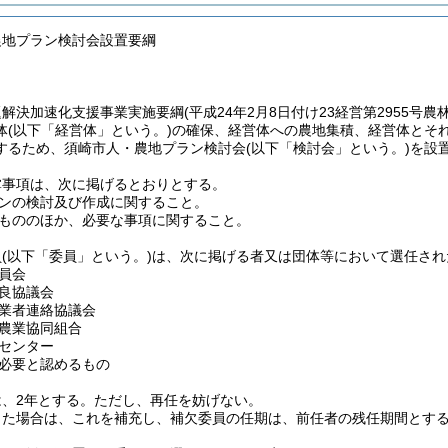
農地プラン検討会設置要綱
題解決加速化支援事業実施要綱
(平成24年2月8日付け23経営第2955号
体
(以下「経営体」という。)
の確保、経営体への農地集積、経営体とそ
するため、須崎市人・農地プラン検討会
(以下「検討会」という。)
を設
掌事項は、次に掲げるとおりとする。
ンの検討及び作成に関すること。
もののほか、必要な事項に関すること。
員
(以下「委員」という。)
は、次に掲げる者又は団体等において選任され
員会
良協議会
業者連絡協議会
農業協同組合
センター
必要と認めるもの
、2年とする。
ただし、再任を妨げない。
じた場合は、これを補充し、補欠委員の任期は、前任者の残任期間とす