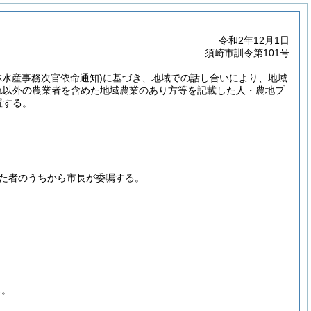
令和2年12月1日
須崎市訓令第101号
農林水産事務次官依命通知)
に基づき、地域での話し合いにより、地域
れ以外の農業者を含めた地域農業のあり方等を記載した人・農地プ
置する。
た者のうちから市長が委嘱する。
る。