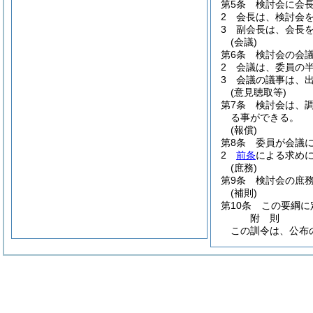
第5条
検討会に会
2
会長は、検討会
3
副会長は、会長
(会議)
第6条
検討会の会
2
会議は、委員の
3
会議の議事は、
(意見聴取等)
第7条
検討会は、
る事ができる。
(報償)
第8条
委員が会議
2
前条
による求め
(庶務)
第9条
検討会の庶
(補則)
第10条
この要綱に
附
則
この訓令は、公布