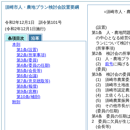
須崎市人・農地プラン検討会設置要綱
○須崎市人・
令和2年12月1日 訓令第101号
(設置)
(令和2年12月1日施行)
第1条
人・農地問
の中心となる経営
条項目次
沿革
ランについて検討
本則
(所掌事項)
第1条
(設置)
第2条
検討会の所
第2条
(所掌事項)
(1)
人・農地プラ
第3条
(委員)
(2)
前号
に掲げる
第4条
(委員の任期)
(委員)
第5条
(会長等)
第3条
検討会の委
第6条
(会議)
(1)
須崎市農業委
第7条
(意見聴取等)
(2)
須崎市土地改
第8条
(報償)
(3)
須崎市認定農
第9条
(庶務)
(4)
土佐くろしお
第10条
(補則)
(5)
須崎農業振興
附則
(6)
その他市長が
(委員の任期)
第4条
委員の任期は
2
委員に欠員が生
(会長等)