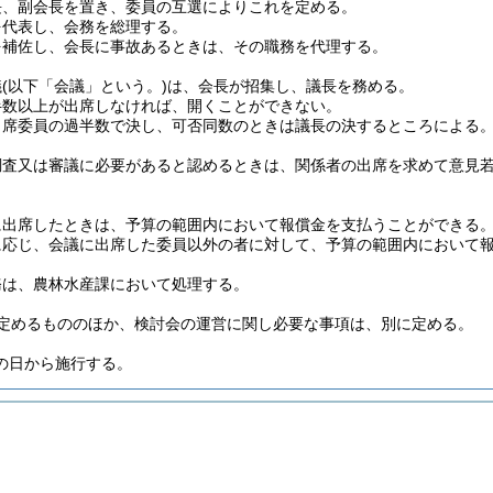
長、副会長を置き、委員の互選によりこれを定める。
を代表し、会務を総理する。
を補佐し、会長に事故あるときは、その職務を代理する。
議
(以下「会議」という。)
は、会長が招集し、議長を務める。
半数以上が出席しなければ、開くことができない。
出席委員の過半数で決し、可否同数のときは議長の決するところによる
調査又は審議に必要があると認めるときは、関係者の出席を求めて意見
に出席したときは、予算の範囲内において報償金を支払うことができる
に応じ、会議に出席した委員以外の者に対して、予算の範囲内において
務は、農林水産課において処理する。
定めるもののほか、検討会の運営に関し必要な事項は、別に定める。
の日から施行する。