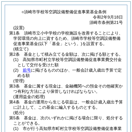
○須崎市学校等空調設備整備促進事業基金条例
令和2年9月18日
須崎市条例第21号
(設置)
第1条
須崎市立小中学校の学校施設を改善することにより、
学習環境の向上に資するため、須崎市学校等空調設備整備
促進事業基金
(以下「基金」という。)
を設置する。
(積立て)
第2条
基金として積み立てる金額は、次に掲げる額とする。
(1)
高知県市町村立学校等空調設備整備促進事業費交付金
として交付を受けた額
(2)
前号
に掲げるもののほか、一般会計歳入歳出予算で定
める額
(管理)
第3条
基金に属する現金は、金融機関への預金その他確実か
つ有利な方法により保管しなければならない。
(運用益金の処理)
第4条
基金の運用から生じる収益は、一般会計歳入歳出予算
に計上して、この基金に編入するものとする。
(処分)
第5条
基金は、次のいずれかに掲げる場合に限り、処分する
ことができる。
(1)
市が行う高知県市町村立学校等空調設備整備促進事業