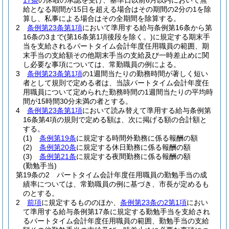
17条
の休暇の承認を受け、基準日以前6月以内において無
給となる期間が15日を超える場合はその期間の2分の1を除
算し、私事による場合はその全期間を除算する。
2
条例第23条第1項
において準用する給与条例第16条から第
16条の3まで
(第16条第1項後段を除く。)
に規定する期末手
当を支給されるパートタイム会計年度任用職員の範囲、期
末手当の支給額その他期末手当の支給及び一時差止めに関
し必要な事項については、常勤職員の例による。
3
条例第23条第1項
の1週間当たりの勤務時間が著しく短い
者として規則で定める者は、当該パートタイム会計年度任
用職員について定められた勤務時間の1週間当たりの平均時
間が15時間30分未満の者とする。
4
条例第23条第1項
において読み替えて準用する給与条例第
16条第4項の規則で定める額は、次に掲げる額の合計額と
する。
(1)
条例第19条
に規定する時間外勤務に係る報酬の額
(2)
条例第20条
に規定する休日勤務に係る報酬の額
(3)
条例第21条
に規定する夜間勤務に係る報酬の額
(勤勉手当)
第19条の2
パートタイム会計年度任用職員の勤勉手当の成
績率については、常勤職員の例に基づき、市長が定めるも
のとする。
2
前項
に規定するもののほか、
条例第23条の2第1項
におい
て準用する給与条例第17条に規定する勤勉手当を支給され
るパートタイム会計年度任用職員の範囲、勤勉手当の支給