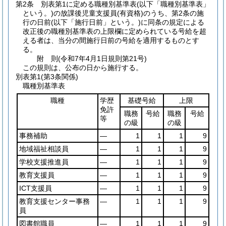
第2条
別表第1に定める職種別基準表
(以下「職種別基準表」
という。)
の放課後児童支援員
(有資格)
のうち、第2条の施
行の日前
(以下「施行日前」という。)
に同条の規定による
改正後の職種別基準表の上限欄に定められている号給を超
える者は、当分の間施行日前の号給を適用するものとす
る。
附
則
(令和7年4月1日
規則第21号)
この規則は、公布の日から施行する。
別表第1
(第3条関係)
職種別基準表
職種
学歴
基礎号給
上限
免許
職務
号給
職務
号給
等
の級
の級
事務補助
―
1
1
1
9
地域福祉相談員
―
1
1
1
9
学校支援推進員
―
1
1
1
9
教育支援員
―
1
1
1
9
ICT支援員
―
1
1
1
9
教育支援センター事務
―
1
1
1
9
員
図書館職員
―
1
1
1
9