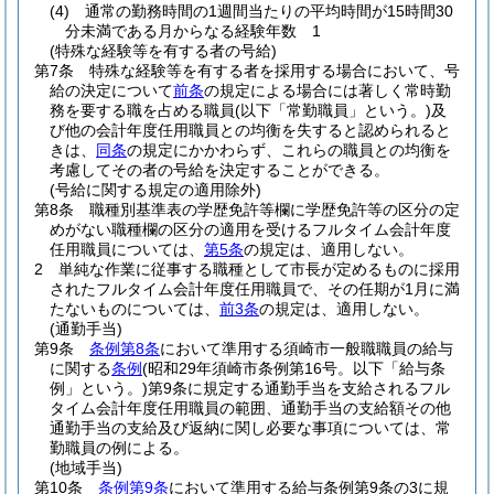
(4)
通常の勤務時間の1週間当たりの平均時間が15時間30
分未満である月からなる経験年数 1
(特殊な経験等を有する者の号給)
第7条
特殊な経験等を有する者を採用する場合において、号
給の決定について
前条
の規定による場合には著しく常時勤
務を要する職を占める職員
(以下「常勤職員」という。)
及
び他の会計年度任用職員との均衡を失すると認められると
きは、
同条
の規定にかかわらず、これらの職員との均衡を
考慮してその者の号給を決定することができる。
(号給に関する規定の適用除外)
第8条
職種別基準表の学歴免許等欄に学歴免許等の区分の定
めがない職種欄の区分の適用を受けるフルタイム会計年度
任用職員については、
第5条
の規定は、適用しない。
2
単純な作業に従事する職種として市長が定めるものに採用
されたフルタイム会計年度任用職員で、その任期が1月に満
たないものについては、
前3条
の規定は、適用しない。
(通勤手当)
第9条
条例第8条
において準用する須崎市一般職職員の給与
に関する
条例
(昭和29年須崎市条例第16号。以下「給与条
例」という。)
第9条に規定する通勤手当を支給されるフル
タイム会計年度任用職員の範囲、通勤手当の支給額その他
通勤手当の支給及び返納に関し必要な事項については、常
勤職員の例による。
(地域手当)
第10条
条例第9条
において準用する給与条例第9条の3に規