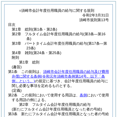
○須崎市会計年度任用職員の給与に関する規則
令和2年3月31日
須崎市規則第13号
目次
第1章
総則
(第1条・第2条)
第2章
フルタイム会計年度任用職員の給与
(第3条―第16
条)
第3章
パートタイム会計年度任用職員の給与
(第17条―第
23条)
第4章
雑則
(第24条・第25条)
附則
第1章
総則
(趣旨)
第1条
この規則は、
須崎市会計年度任用職員の給与及び費用
弁償に関する条例
(令和元年須崎市条例第14号。以下「条
例」という。)
の規定に基づき、会計年度任用職員の給与に
関し必要な事項を定めるものとする。
(定義)
第2条
この規則において使用する用語は、
条例
において使用
する用語の例による。
第2章
フルタイム会計年度任用職員の給与
(新たにフルタイム会計年度任用職員となった者の号給)
第3条
新たにフルタイム会計年度任用職員となった者の号給