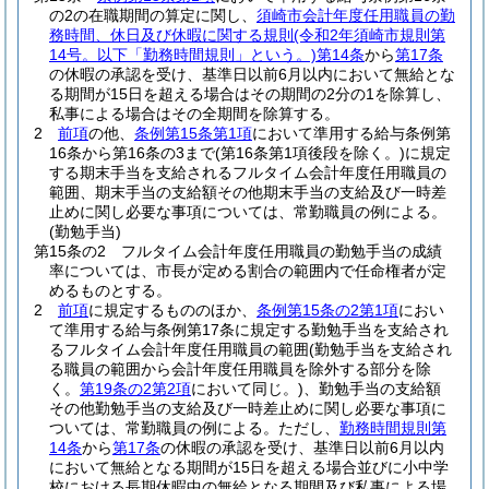
の2の在職期間の算定に関し、
須崎市会計年度任用職員の勤
務時間、休日及び休暇に関する規則
(令和2年須崎市規則第
14号。以下「勤務時間規則」という。)
第14条
から
第17条
の休暇の承認を受け、基準日以前6月以内において無給とな
る期間が15日を超える場合はその期間の2分の1を除算し、
私事による場合はその全期間を除算する。
2
前項
の他、
条例第15条第1項
において準用する給与条例第
16条から第16条の3まで
(第16条第1項後段を除く。)
に規定
する期末手当を支給されるフルタイム会計年度任用職員の
範囲、期末手当の支給額その他期末手当の支給及び一時差
止めに関し必要な事項については、常勤職員の例による。
(勤勉手当)
第15条の2
フルタイム会計年度任用職員の勤勉手当の成績
率については、市長が定める割合の範囲内で任命権者が定
めるものとする。
2
前項
に規定するもののほか、
条例第15条の2第1項
におい
て準用する給与条例第17条に規定する勤勉手当を支給され
るフルタイム会計年度任用職員の範囲
(勤勉手当を支給され
る職員の範囲から会計年度任用職員を除外する部分を除
く。
第19条の2第2項
において同じ。)
、勤勉手当の支給額
その他勤勉手当の支給及び一時差止めに関し必要な事項に
ついては、常勤職員の例による。
ただし、
勤務時間規則第
14条
から
第17条
の休暇の承認を受け、基準日以前6月以内
において無給となる期間が15日を超える場合並びに小中学
校における長期休暇中の無給となる期間及び私事による場