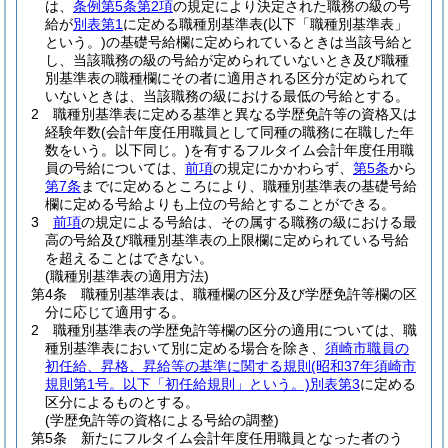
は、
条例第5条第2項
の規定により決定された職務の級の号
給が
別表第1
に定める職種別基準表
(以下「職種別基準表」
という。)
の基礎号給欄に定められているときは当該号給と
し、当該職務の級の号給が定められていないとき及び職種
別基準表の職種欄にその者に適用される区分が定められて
いないときは、当該職務の級における最低の号給とする。
2
職種別基準表に定める基準と異なる学歴免許等の資格又は
経験年数
(会計年度任用職員として同種の職務に在職した年
数をいう。以下同じ。)
を有するフルタイム会計年度任用職
員の号給については、
前項
の規定にかかわらず、
第5条
から
第7条
までに定めるところにより、職種別基準表の基礎号給
欄に定める号給よりも上位の号給とすることができる。
3
前項
の規定による号給は、その属する職務の級における最
高の号給及び職種別基準表の上限欄に定められている号給
を超えることはできない。
(職種別基準表の適用方法)
第4条
職種別基準表は、職種欄の区分及び学歴免許等欄の区
分に応じて適用する。
2
職種別基準表の学歴免許等欄の区分の適用については、職
種別基準表において別に定める場合を除き、
須崎市職員の
初任給、昇格、昇給等の基準に関する規則
(昭和37年須崎市
規則第1号。以下「初任給規則」という。)
別表第3
に定める
区分によるものとする。
(学歴免許等の資格による号給の調整)
第5条
新たにフルタイム会計年度任用職員となった者のう