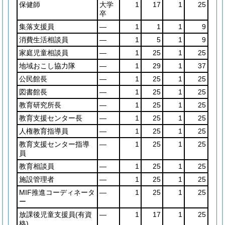
保健師
大学
1
17
1
25
卒
集落支援員
―
1
1
1
9
消費生活相談員
―
1
5
1
9
家庭児童相談員
―
1
25
1
25
地域おこし協力隊
―
1
29
1
37
公民館長
―
1
25
1
25
図書館長
―
1
25
1
25
教育研究所長
―
1
25
1
25
教育支援センター長
―
1
25
1
25
人権教育指導員
―
1
25
1
25
教育支援センター指導
―
1
25
1
25
員
教育相談員
―
1
25
1
25
施設管理者
―
1
25
1
25
MIF推進コーディネータ
―
1
25
1
25
ー
放課後児童支援員
(有資
―
1
17
1
25
格)