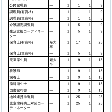
公民館職員
―
1
1
1
9
調理員
(有資格)
―
1
1
1
9
調理員
(無資格)
―
1
1
1
5
介護認定調査員
―
1
5
1
9
生活支援コーディネー
―
1
5
1
9
ター
保育士
(有資格)
短大
1
17
1
25
卒
保育士
(無資格)
―
1
5
1
9
児童厚生員
短大
1
9
1
13
卒
看護師
―
1
9
1
13
栄養士
―
1
9
1
13
歯科衛生士
―
1
9
1
13
図書館司書
―
1
9
1
13
地域連携推進員
―
1
25
1
25
児童虐待防止対策コー
―
1
25
1
25
ディネーター