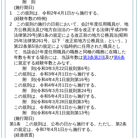
附
則
(施行期日)
1
この規則は、令和2年4月1日から施行する。
(経験年数の特例)
2
この規則の施行の日前において、会計年度任用職員が、地
方公務員法及び地方自治法の一部を改正する法律
(平成29年
法律第29号)
第1条の規定による改正前の地方公務員法
(昭和
25年法律第261号。以下「改正前地方公務員法」という。)
第22条第5項の規定により臨時的に任用された職員とし
て、当該会計年度任用職員の職務と同種の職務に在職した
年数を有する場合には、当該年数は
第3条第2項
及び
第6条
に規定する経験年数とみなす。
附
則
(令和3年3月22日
規則第6号)
この規則は、令和3年4月1日から施行する。
附
則
(令和4年4月1日
規則第16号)
この規則は、令和4年4月1日から施行する。
附
則
(令和5年3月31日
規則第24号)
この規則は、令和5年4月1日から施行する。
附
則
(令和6年3月28日
規則第3号)
この規則は、令和6年4月1日から施行する。
附
則
(令和6年4月1日
規則第13号)
(施行期日)
第1条
この規則は、公布の日から施行する。
ただし、第2条
の規定は、令和7年4月1日から施行する。
(経過措置)