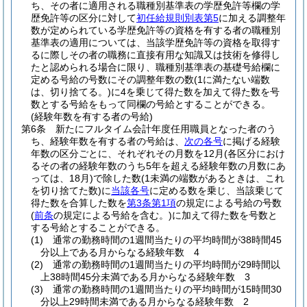
ち、その者に適用される職種別基準表の学歴免許等欄の学
歴免許等の区分に対して
初任給規則別表第5
に加える調整年
数が定められている学歴免許等の資格を有する者の職種別
基準表の適用については、当該学歴免許等の資格を取得す
るに際しその者の職務に直接有用な知識又は技術を修得し
たと認められる場合に限り、職種別基準表の基礎号給欄に
定める号給の号数にその調整年数の数
(1に満たない端数
は、切り捨てる。)
に4を乗じて得た数を加えて得た数を号
数とする号給をもって同欄の号給とすることができる。
(経験年数を有する者の号給)
第6条
新たにフルタイム会計年度任用職員となった者のう
ち、経験年数を有する者の号給は、
次の各号
に掲げる経験
年数の区分ごとに、それぞれその月数を12月
(各区分におけ
るその者の経験年数のうち5年を超える経験年数の月数にあ
っては、18月)
で除した数
(1未満の端数があるときは、これ
を切り捨てた数)
に
当該各号
に定める数を乗じ、当該乗じて
得た数を合算した数を
第3条第1項
の規定による号給の号数
(
前条
の規定による号給を含む。)
に加えて得た数を号数と
する号給とすることができる。
(1)
通常の勤務時間の1週間当たりの平均時間が38時間45
分以上である月からなる経験年数 4
(2)
通常の勤務時間の1週間当たりの平均時間が29時間以
上38時間45分未満である月からなる経験年数 3
(3)
通常の勤務時間の1週間当たりの平均時間が15時間30
分以上29時間未満である月からなる経験年数 2