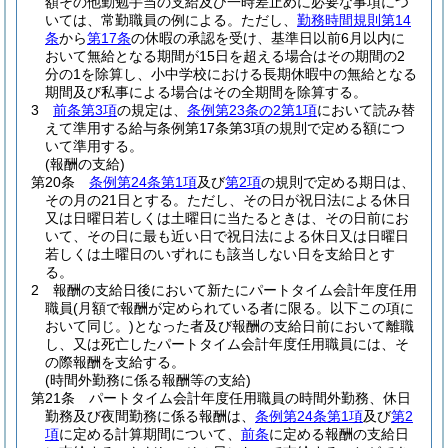
額その他勤勉手当の支給及び一時差止めに必要な事項につ
いては、常勤職員の例による。
ただし、
勤務時間規則第14
条
から
第17条
の休暇の承認を受け、基準日以前6月以内に
おいて無給となる期間が15日を超える場合はその期間の2
分の1を除算し、小中学校における長期休暇中の無給となる
期間及び私事による場合はその全期間を除算する。
3
前条第3項
の規定は、
条例第23条の2第1項
において読み替
えて準用する給与条例第17条第3項の規則で定める額につ
いて準用する。
(報酬の支給)
第20条
条例第24条第1項
及び
第2項
の規則で定める期日は、
その月の21日とする。
ただし、その日が祝日法による休日
又は日曜日若しくは土曜日に当たるときは、その日前にお
いて、その日に最も近い日で祝日法による休日又は日曜日
若しくは土曜日のいずれにも該当しない日を支給日とす
る。
2
報酬の支給日後において新たにパートタイム会計年度任用
職員
(月額で報酬が定められている者に限る。以下この項に
おいて同じ。)
となった者及び報酬の支給日前において離職
し、又は死亡したパートタイム会計年度任用職員には、そ
の際報酬を支給する。
(時間外勤務に係る報酬等の支給)
第21条
パートタイム会計年度任用職員の時間外勤務、休日
勤務及び夜間勤務に係る報酬は、
条例第24条第1項
及び
第2
項
に定める計算期間について、
前条
に定める報酬の支給日