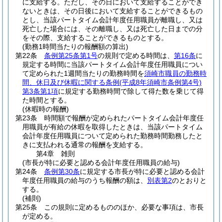
に支給する。
ただし、その日において支給することができ
ないときは、その日後において支給することができるもの
とし、当該パートタイム会計年度任用職員が離職し、又は
死亡した場合には、その離職し、又は死亡した日までの分
をその際、支給することができるものとする。
(勤務1時間当たりの報酬額の算出)
第22条
条例第25条第1号
の規則で定める時間は、
第16条
に
規定する時間に当該パートタイム会計年度任用職員につい
て定められた1週間当たりの勤務時間を
須崎市職員の勤務時
間、休日及び休暇に関する条例
(平成8年須崎市条例第4号)
第3条第1項
に規定する勤務時間で除して得た数を乗じて得
た時間とする。
(休暇時の報酬)
第23条
時間額で報酬が定められたパートタイム会計年度任
用職員が有給の休暇を取得したときは、当該パートタイム
会計年度任用職員について定められた勤務時間勤務したと
きに支払われる通常の報酬を支給する。
第4章
雑則
(市長が特に必要と認める会計年度任用職員の給与)
第24条
条例第30条
に規定する市長が特に必要と認める会計
年度任用職員の給与のうち報酬の額は、
別表第2
のとおりと
する。
(補則)
第25条
この規則に定めるもののほか、必要な事項は、市長
が定める。