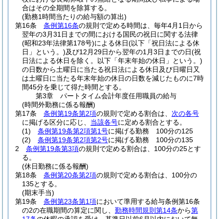
合はその全期間を除算する。
(勤務1時間当たりの給与額の算出)
第16条
条例第16条
の規則で定める時間は、毎年4月1日から
翌年の3月31日までの間における国民の祝日に関する法律
(昭和23年法律第178号)
による休日
(以下「祝日法による休
日」という。)
及び12月29日から翌年の1月3日までの日
(祝
日法による休日を除く。以下「年末年始の休日」という。)
の日数から土曜日に当たる祝日法による休日及び日曜日又
は土曜日に当たる年末年始の休日の日数を減じたものに7時
間45分を乗じて得た時間とする。
第3章
パートタイム会計年度任用職員の給与
(時間外勤務に係る報酬)
第17条
条例第19条第2項
の規則で定める割合は、
次の各号
に掲げる区分に応じ、
当該各号
に定める割合とする。
(1)
条例第19条第2項第1号
に掲げる勤務 100分の125
(2)
条例第19条第2項第2号
に掲げる勤務 100分の135
2
条例第19条第3項
の規則で定める割合は、100分の25とす
る。
(休日勤務に係る報酬)
第18条
条例第20条第2項
の規則で定める割合は、100分の
135とする。
(期末手当)
第19条
条例第23条第1項
において準用する給与条例第16条
の2の在職期間の算定に関し、
勤務時間規則第14条
から
第