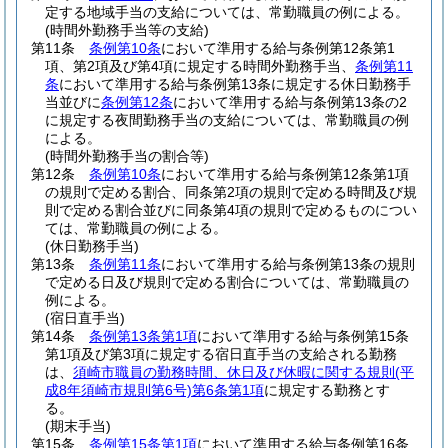
定する地域手当の支給については、常勤職員の例による。
(時間外勤務手当等の支給)
第11条
条例第10条
において準用する給与条例第12条第1
項、第2項及び第4項に規定する時間外勤務手当、
条例第11
条
において準用する給与条例第13条に規定する休日勤務手
当並びに
条例第12条
において準用する給与条例第13条の2
に規定する夜間勤務手当の支給については、常勤職員の例
による。
(時間外勤務手当の割合等)
第12条
条例第10条
において準用する給与条例第12条第1項
の規則で定める割合、同条第2項の規則で定める時間及び規
則で定める割合並びに同条第4項の規則で定めるものについ
ては、常勤職員の例による。
(休日勤務手当)
第13条
条例第11条
において準用する給与条例第13条の規則
で定める日及び規則で定める割合については、常勤職員の
例による。
(宿日直手当)
第14条
条例第13条第1項
において準用する給与条例第15条
第1項及び第3項に規定する宿日直手当の支給される勤務
は、
須崎市職員の勤務時間、休日及び休暇に関する規則
(平
成8年須崎市規則第6号)
第6条第1項
に規定する勤務とす
る。
(期末手当)
第15条
条例第15条第1項
において準用する給与条例第16条