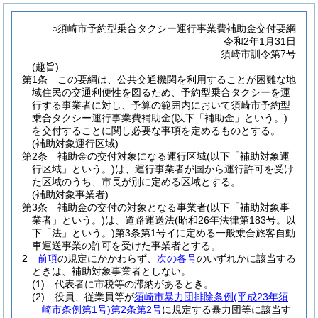
○須崎市予約型乗合タクシー運行事業費補助金交付要綱
令和2年1月31日
須崎市訓令第7号
(趣旨)
第1条
この要綱は、公共交通機関を利用することが困難な地
域住民の交通利便性を図るため、予約型乗合タクシーを運
行する事業者に対し、予算の範囲内において須崎市予約型
乗合タクシー運行事業費補助金
(以下「補助金」という。)
を交付することに関し必要な事項を定めるものとする。
(補助対象運行区域)
第2条
補助金の交付対象になる運行区域
(以下「補助対象運
行区域」という。)
は、運行事業者が国から運行許可を受け
た区域のうち、市長が別に定める区域とする。
(補助対象事業者)
第3条
補助金の交付の対象となる事業者
(以下「補助対象事
業者」という。)
は、道路運送法
(昭和26年法律第183号。以
下「法」という。)
第3条第1号イに定める一般乗合旅客自動
車運送事業の許可を受けた事業者とする。
2
前項
の規定にかかわらず、
次の各号
のいずれかに該当する
ときは、補助対象事業者としない。
(1)
代表者に市税等の滞納があるとき。
(2)
役員、従業員等が
須崎市暴力団排除条例
(平成23年須
崎市条例第1号)
第2条第2号
に規定する暴力団等に該当す