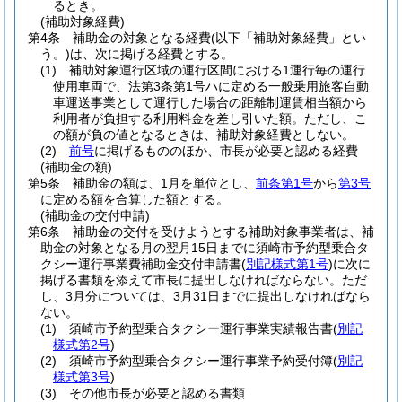
るとき。
(補助対象経費)
第4条
補助金の対象となる経費
(以下「補助対象経費」とい
う。)
は、次に掲げる経費とする。
(1)
補助対象運行区域の運行区間における1運行毎の運行
使用車両で、法第3条第1号ハに定める一般乗用旅客自動
車運送事業として運行した場合の距離制運賃相当額から
利用者が負担する利用料金を差し引いた額。
ただし、こ
の額が負の値となるときは、補助対象経費としない。
(2)
前号
に掲げるもののほか、市長が必要と認める経費
(補助金の額)
第5条
補助金の額は、1月を単位とし、
前条第1号
から
第3号
に定める額を合算した額とする。
(補助金の交付申請)
第6条
補助金の交付を受けようとする補助対象事業者は、補
助金の対象となる月の翌月15日までに須崎市予約型乗合タ
クシー運行事業費補助金交付申請書
(
別記様式第1号
)
に次に
掲げる書類を添えて市長に提出しなければならない。
ただ
し、3月分については、3月31日までに提出しなければなら
ない。
(1)
須崎市予約型乗合タクシー運行事業実績報告書
(
別記
様式第2号
)
(2)
須崎市予約型乗合タクシー運行事業予約受付簿
(
別記
様式第3号
)
(3)
その他市長が必要と認める書類