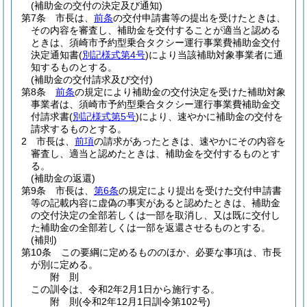
(補助金の交付の決定及び通知)
第7条
市長は、
前条
の交付申請書等の提出を受けたときは、
その内容を審査し、補助金を交付することが適当と認める
ときは、須崎市予約型乗合タクシー運行事業費補助金交付
決定通知書
(
別記様式第4号
)
により当該補助対象事業者に通
知するものとする。
(補助金の交付請求及び交付)
第8条
前条
の規定により補助金の交付決定を受けた補助対象
事業者は、須崎市予約型乗合タクシー運行事業費補助金交
付請求書
(
別記様式第5号
)
により、速やかに補助金の交付を
請求するものとする。
2
市長は、
前項
の請求があったときは、速やかにその内容を
審査し、適当と認めたときは、補助金を交付するものとす
る。
(補助金の返還)
第9条
市長は、
第6条
の規定により提出を受けた交付申請書
等の記載内容に虚偽の事実があると認めたときは、補助金
の交付決定の全部若しくは一部を取消し、又は既に交付し
た補助金の全部若しくは一部を返還させるものとする。
(補則)
第10条
この要綱に定めるもののほか、必要な事項は、市長
が別に定める。
附
則
この訓令は、令和2年2月1日から施行する。
附
則
(令和2年12月1日
訓令第102号)