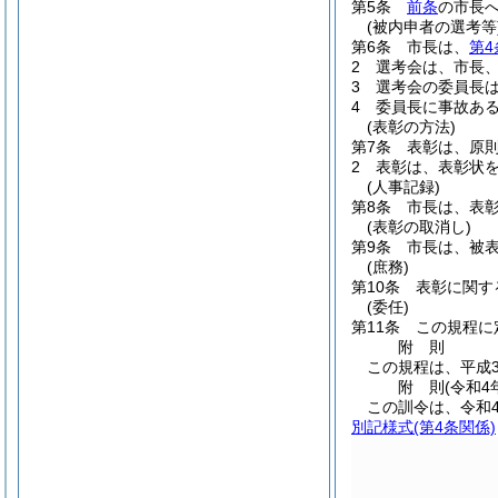
第5条
前条
の市長
(被内申者の選考等
第6条
市長は、
第4
2
選考会は、市長
3
選考会の委員長
4
委員長に事故あ
(表彰の方法)
第7条
表彰は、原
2
表彰は、表彰状
(人事記録)
第8条
市長は、表
(表彰の取消し)
第9条
市長は、被
(庶務)
第10条
表彰に関す
(委任)
第11条
この規程に
附
則
この規程は、平成3
附
則
(令和4
この訓令は、令和
別記様式
(第4条関係)