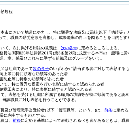
表彰規程
、本市において地道に努力し、特に顕著な功績又は貢献
(以下「功績等」
って、職員の勤労意欲を高揚し、成果能率の向上を図ることを目的とす
おいて、次に掲げる用語の意義は、
次の各号
に定めるところによる。
務員法
(昭和25年法律第261号)
第3条第2項に規定する本市の一般職に属
課、室、係及びこれらに準ずる組織又はグループをいう。
員又は組織であって
次の各号
のいずれかに該当する者に対して表彰する
向上等に特に顕著な功績等のあった者
害防止等に特別の功績等があった者
いて、特に優秀な提案を行い表彰に値すると認められる者
創意工夫により、特に表彰に値すると認められる者
いて、表彰を受ける組織に所属する職員の功績等が特に顕著であると認
、当該職員に対し表彰を行うことができる。
育長及び管理職手当受給者
(以下「管理職等」という。)
は、
前条
に定める
長に内申するものとする。
職員は、
前条
に定める基準によって表彰されるべき者があるときは、職