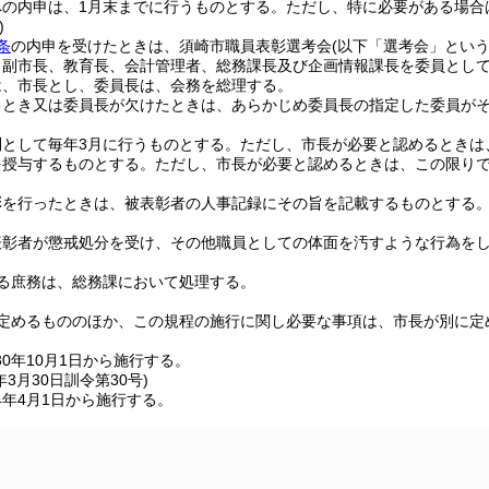
への内申は、1月末までに行うものとする。
ただし、特に必要がある場合
)
条
の内申を受けたときは、須崎市職員表彰選考会
(以下「選考会」という
、副市長、教育長、会計管理者、総務課長及び企画情報課長を委員とし
は、市長とし、委員長は、会務を総理する。
るとき又は委員長が欠けたときは、あらかじめ委員長の指定した委員が
則として毎年3月に行うものとする。
ただし、市長が必要と認めるときは
を授与するものとする。
ただし、市長が必要と認めるときは、この限り
彰を行ったときは、被表彰者の人事記録にその旨を記載するものとする
表彰者が懲戒処分を受け、その他職員としての体面を汚すような行為を
る庶務は、総務課において処理する。
定めるもののほか、この規程の施行に関し必要な事項は、市長が別に定
0年10月1日から施行する。
年3月30日
訓令第30号)
4年4月1日から施行する。