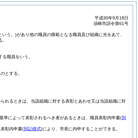
平成30年9月18日
須崎市訓令第61号
という。)
があり他の職員の模範となる職員及び組織に光をあて、
る。
する職員をいう。
ものとする。
められるときは、当該組織に対する表彰とあわせ又は当該組織に対
基準によって表彰されるべき者があるときは、職員表彰内申書
(
別
員表彰内申書
(
別記様式
)
により、市長に内申することができる。