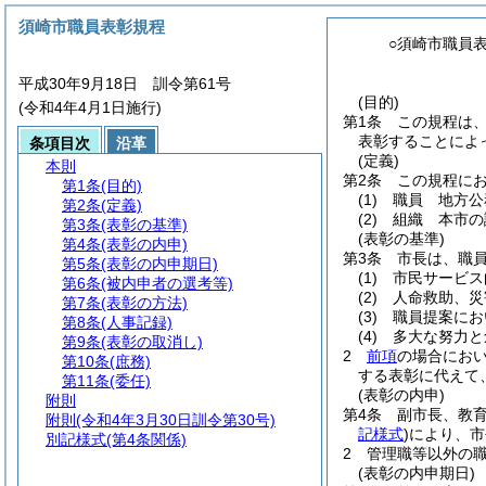
須崎市職員表彰規程
○須崎市職員
平成30年9月18日 訓令第61号
(目的)
(令和4年4月1日施行)
第1条
この規程は
表彰することによ
条項目次
沿革
(定義)
本則
第2条
この規程に
第1条
(目的)
(1)
職員 地方公
第2条
(定義)
(2)
組織 本市の
第3条
(表彰の基準)
(表彰の基準)
第4条
(表彰の内申)
第3条
市長は、職
第5条
(表彰の内申期日)
(1)
市民サービス
第6条
(被内申者の選考等)
(2)
人命救助、災
第7条
(表彰の方法)
(3)
職員提案にお
第8条
(人事記録)
(4)
多大な努力と
第9条
(表彰の取消し)
2
前項
の場合にお
第10条
(庶務)
する表彰に代えて
第11条
(委任)
(表彰の内申)
附則
第4条
副市長、教
附則
(令和4年3月30日訓令第30号)
記様式
)
により、市
別記様式
(第4条関係)
2
管理職等以外の
(表彰の内申期日)