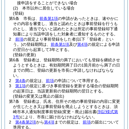
接申請をすることができない場合
(2)
本市以外に居住している場合
(登録)
第5条
市長は、
前条第1項
の申請があったときは、速やかに
その内容を審査し、適当と認めたときは事前登録を行うも
のとし、適当でないと認めたときは所定の事前登録却下通
知書により当該申請をした対象者に通知するものとする。
2
前項
の規定より事前登録をした者
(以下「登録者」とい
う。)
の登録期間は、
前条第1項
及び
第4項
の規定による申請
の翌日から起算して3年とする。
(登録の更新)
第6条
登録者は、登録期間の満了においても登録を継続させ
ようとするときは、有効期間満了日の1箇月前から満了の日
までの間に、登録の更新を市長に申請しなければならな
い。
2
第4条
の規定は、
前項
の申請について準用する。
3
第1項
の規定に基づき事前登録を更新する場合の登録期間
の起算日は、当該更新前の登録期間の翌日とする。
(登録の変更又は廃止の届出)
第7条
登録者は、氏名、住所その他の事前登録の内容に変更
が生じたとき又は事前登録を廃止しようとするときは、須
崎市本人通知制度事前登録
(変更・廃止)
届出書
(
別記様式第
3号
)
により、市長に届け出なければならない。
2
第4条第2項
から
第4項
までの規定は、
前項
の届出について
準用する。