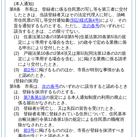
(本人通知)
第8条
市長は、登録者に係る住民票の写し等を第三者に交付
したときは、当該登録者又はその法定代理人に対し、須崎
市住民票の写し等交付通知書
(
別記様式第4号
)
により、その
旨を通知するものとする。
ただし、
次の各号
のいずれかに
該当するときは、この限りでない。
(1)
住基法第12条の3第4項第5号
(住基法第20条第5項の規
定により準用する場合を含む。)
の政令で定める業務に係
る申出により交付したとき。
(2)
戸籍法第10条の2第4項又は第5項
(同法第12条の2の規
定により準用する場合を含む。)
に掲げる業務に係る請求
により交付したとき。
(3)
前2号
に掲げるもののほか、市長が特別な事情がある
と認めたとき。
(登録の抹消)
第9条
市長は、
次の各号
のいずれかに該当すると認めるとき
は、登録を抹消するものとする。
(1)
第7条第1項
の規定による本人通知制度の利用の廃止に
係る届出がなされたとき。
(2)
登録者が死亡し、又は失踪の宣告を受けたとき。
(3)
登録者名簿に登録されている住所について、住民基本
台帳法施行令第12条第1項の規定による住民票の職権消
除がなされたとき。
(4)
前3号
に掲げるもののほか、市長が登録を抹消すべき
事由が生じたと認めるとき。