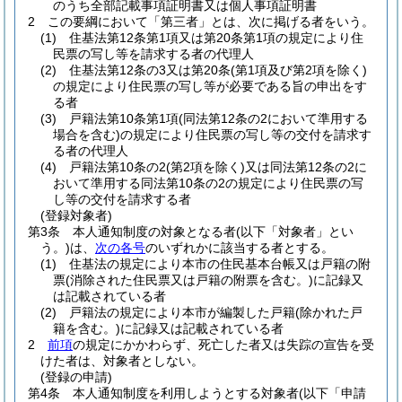
のうち全部記載事項証明書又は個人事項証明書
2
この要綱において「第三者」とは、次に掲げる者をいう。
(1)
住基法第12条第1項又は第20条第1項の規定により住
民票の写し等を請求する者の代理人
(2)
住基法第12条の3又は第20条
(第1項及び第2項を除く)
の規定により住民票の写し等が必要である旨の申出をす
る者
(3)
戸籍法第10条第1項
(同法第12条の2において準用する
場合を含む)
の規定により住民票の写し等の交付を請求す
る者の代理人
(4)
戸籍法第10条の2
(第2項を除く)
又は同法第12条の2に
おいて準用する同法第10条の2の規定により住民票の写
し等の交付を請求する者
(登録対象者)
第3条
本人通知制度の対象となる者
(以下「対象者」とい
う。)
は、
次の各号
のいずれかに該当する者とする。
(1)
住基法の規定により本市の住民基本台帳又は戸籍の附
票
(消除された住民票又は戸籍の附票を含む。)
に記録又
は記載されている者
(2)
戸籍法の規定により本市が編製した戸籍
(除かれた戸
籍を含む。)
に記録又は記載されている者
2
前項
の規定にかかわらず、死亡した者又は失踪の宣告を受
けた者は、対象者としない。
(登録の申請)
第4条
本人通知制度を利用しようとする対象者
(以下「申請