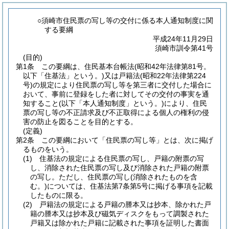
○須崎市住民票の写し等の交付に係る本人通知制度に関
する要綱
平成24年11月29日
須崎市訓令第41号
(目的)
第1条
この要綱は、住民基本台帳法
(昭和42年法律第81号。
以下「住基法」という。)
又は戸籍法
(昭和22年法律第224
号)
の規定により住民票の写し等を第三者に交付した場合に
おいて、事前に登録をした者に対してその交付の事実を通
知すること
(以下「本人通知制度」という。)
により、住民
票の写し等の不正請求及び不正取得による個人の権利の侵
害の防止を図ることを目的とする。
(定義)
第2条
この要綱において「住民票の写し等」とは、次に掲げ
るものをいう。
(1)
住基法の規定による住民票の写し、戸籍の附票の写
し、消除された住民票の写し及び消除された戸籍の附票
の写し。
ただし、住民票の写し
(消除されたものを含
む。)
については、住基法第7条第5号に掲げる事項を記載
したものに限る。
(2)
戸籍法の規定による戸籍の謄本又は抄本、除かれた戸
籍の謄本又は抄本及び磁気ディスクをもって調製された
戸籍又は除かれた戸籍に記載された事項を証明した書面