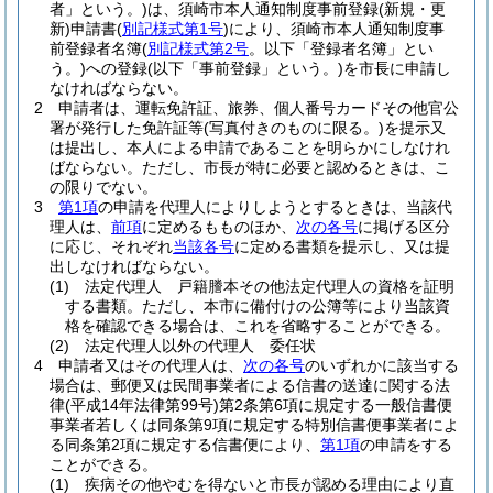
者」という。)
は、須崎市本人通知制度事前登録
(新規・更
新)
申請書
(
別記様式第1号
)
により、須崎市本人通知制度事
前登録者名簿
(
別記様式第2号
。以下「登録者名簿」とい
う。)
への登録
(以下「事前登録」という。)
を市長に申請し
なければならない。
2
申請者は、運転免許証、旅券、個人番号カードその他官公
署が発行した免許証等
(写真付きのものに限る。)
を提示又
は提出し、本人による申請であることを明らかにしなけれ
ばならない。
ただし、市長が特に必要と認めるときは、こ
の限りでない。
3
第1項
の申請を代理人によりしようとするときは、当該代
理人は、
前項
に定めるもものほか、
次の各号
に掲げる区分
に応じ、それぞれ
当該各号
に定める書類を提示し、又は提
出しなければならない。
(1)
法定代理人 戸籍謄本その他法定代理人の資格を証明
する書類。
ただし、本市に備付けの公簿等により当該資
格を確認できる場合は、これを省略することができる。
(2)
法定代理人以外の代理人 委任状
4
申請者又はその代理人は、
次の各号
のいずれかに該当する
場合は、郵便又は民間事業者による信書の送達に関する法
律
(平成14年法律第99号)
第2条第6項に規定する一般信書便
事業者若しくは同条第9項に規定する特別信書便事業者によ
る同条第2項に規定する信書便により、
第1項
の申請をする
ことができる。
(1)
疾病その他やむを得ないと市長が認める理由により直