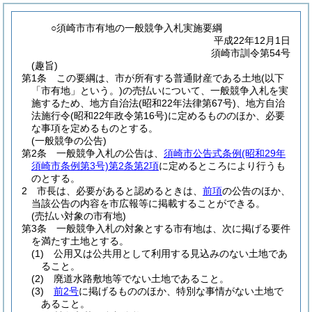
○須崎市市有地の一般競争入札実施要綱
平成22年12月1日
須崎市訓令第54号
(趣旨)
第1条
この要綱は、市が所有する普通財産である土地
(以下
「市有地」という。)
の売払いについて、一般競争入札を実
施するため、地方自治法
(昭和22年法律第67号)
、地方自治
法施行令
(昭和22年政令第16号)
に定めるもののほか、必要
な事項を定めるものとする。
(一般競争の公告)
第2条
一般競争入札の公告は、
須崎市公告式条例
(昭和29年
須崎市条例第3号)
第2条第2項
に定めるところにより行うも
のとする。
2
市長は、必要があると認めるときは、
前項
の公告のほか、
当該公告の内容を市広報等に掲載することができる。
(売払い対象の市有地)
第3条
一般競争入札の対象とする市有地は、次に掲げる要件
を満たす土地とする。
(1)
公用又は公共用として利用する見込みのない土地であ
ること。
(2)
廃道水路敷地等でない土地であること。
(3)
前2号
に掲げるもののほか、特別な事情がない土地で
あること。