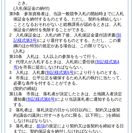
とき。
(入札保証金の納付)
第9条
参加資格者は、当該一般競争入札の開始時までに入札
保証金を納付するものとする。
ただし、契約を締結しない
こととなるおそれがないと総務課長が認めるときは、入札
保証金の納付を免除することができる。
2
入札保証金は、入札の終了後、入札保証金還付請求書
(
別
記様式第3号
)
により還付するものとする。
ただし、この要
綱のほか特別の規定がある場合は、この限りでない。
(入札)
第10条
入札は、1人以上の参加をもって行う。
2
代理人が入札するときは、入札前に委任状
(
別記様式第4
号
)
を市長に提出しなければならない。
3
入札は、入札書
(
別記様式第5号
)
により行うものとする。
4
市長は、公平公正を確保するため入札の執行に当たって、
必要な条件を付することができる。
(契約の締結)
第11条
市長は、落札者が決定したときは、土地購入者決定
通知書
(
別記様式第6号
)
により当該落札者に通知するものと
する。
2
落札者は、落札決定の日から10日以内に、契約又は仮契
約
(議会の議決に付すべきものに限る。以下同じ。)
を締結
しなければならない。
3
落札者は、
前項
の規定により契約又は仮契約を締結する日
までに、契約保証金を納付しなければならない。