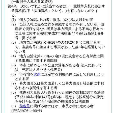
(一般競争入札の参加資格)
第4条
次のいずれかに該当する者は、一般競争入札に参加す
る資格
(以下「参加資格」という。)
を有しないものとす
る。
(1)
個人
(20歳以上の者に限る。)
及び法人以外の者
(2)
当該入札に係る契約を締結する能力を有しない者、破
産者で復権を得ない者又は暴力団員による不当な行為の
防止等に関する法律
(平成3年法律第77号)
第32条第1項各
号に掲げる者
(3)
地方自治法施行令第167条の4第2項各号に掲げる者
で、当該各号に該当する事実があった後3年を経過してい
ない者
(4)
地方自治法第238条の3第1項に規定する公有財産に関
する事務に従事する市職員
(5)
本市に納めるべき公金の滞納がある者
(法人にあって
は、当該法人及びその代表者)
(6)
市有地を
次条
に規定する利用条件に反して利用しよう
とする者
(7)
暴力団員又は暴力団若しくは暴力団員と社会的に非難
されるべき関係を有する者
(8)
無差別大量殺人行為を行った団体の規制に関する法律
(平成11年法律第147号)
第5条に規定する観察処分の決定
を受けた団体及び当該団体の役職員又は構成員
(9)
前各号
に掲げる者のほか、市長が特に定める者
(売払地の利用条件)