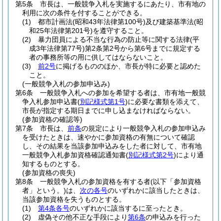
第5条
市長は、一般競争入札を実施するにあたり、市有地の
利用に次の条件を付することができる。
(1)
都市計画法
(昭和43年法律第100号)
及び建築基準法
(昭
和25年法律第201号)
を遵守すること。
(2)
暴力団員による不当な行為の防止等に関する法律
(平
成3年法律第77号)
第2条第2号から第6号までに規定する
者の事務所等の用に供してはならないこと。
(3)
前2号
に掲げるもののほか、市長が特に必要と認めた
こと。
(一般競争入札の参加申込み)
第6条
一般競争入札への参加を希望する者は、市有地一般競
争入札参加申込書
(
別記様式第1号
)
に必要な書類を添えて、
市長が指定する期日までに申し込まなければならない。
(参加資格の確認等)
第7条
市長は、
前条
の規定により一般競争入札の参加申込み
を受けたときは、速やかに参加資格の有無について確認
し、その結果を当該参加申込みをした者に対して、市有地
一般競争入札参加資格確認通知書
(
別記様式第2号
)
により通
知するものとする。
(参加資格の喪失)
第8条
一般競争入札の参加資格を有する者
(以下「参加資格
者」という。)
は、
次の各号
のいずれかに該当したときは、
当該参加資格を失うものとする。
(1)
第4条各号
のいずれかに該当するに至ったとき。
(2)
虚偽その他不正な手段により
第6条
の申込みを行った