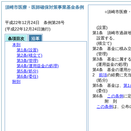
須崎市医療・医師確保対策事業基金条例
○須崎市医療
平成22年12月24日 条例第28号
(設置)
(平成22年12月24日施行)
第1条
須崎市過疎
設置する。
条項目次
沿革
(積立て)
本則
第2条
基金に積み
第1条
(設置)
(管理)
第2条
(積立て)
第3条
基金に属す
第3条
(管理)
(運用益金の処理)
第4条
(運用益金の処理)
第4条
基金の運用
第5条
(処分)
2
前項
の経費に充
第6条
(委任)
(処分)
附則
第5条
基金は、
第1
(委任)
第6条
この条例
に
附
則
この条例
は、公布