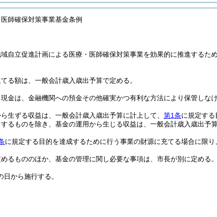
・医師確保対策事業基金条例
地域自立促進計画による医療・医師確保対策事業を効果的に推進するた
立てる額は、一般会計歳入歳出予算で定める。
る現金は、金融機関への預金その他確実かつ有利な方法により保管しな
から生ずる収益は、一般会計歳入歳出予算に計上して、
第1条
に規定する
当するものを除き、基金の運用から生じる収益は、一般会計歳入歳出予
条
に規定する目的を達成するために行う事業の財源に充てる場合に限り
定めるもののほか、基金の管理に関し必要な事項は、市長が別に定める
の日から施行する。