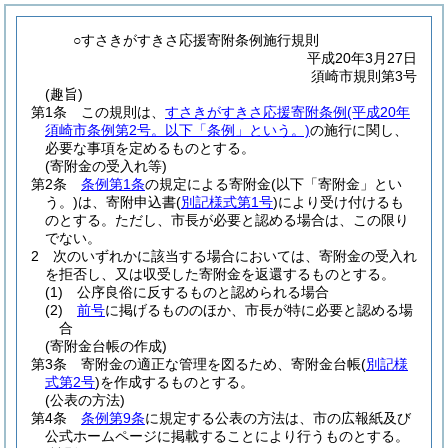
○すさきがすきさ応援寄附条例施行規則
平成20年3月27日
須崎市規則第3号
(趣旨)
第1条
この規則は、
すさきがすきさ応援寄附条例
(平成20年
須崎市条例第2号。以下「条例」という。)
の施行に関し、
必要な事項を定めるものとする。
(寄附金の受入れ等)
第2条
条例第1条
の規定による寄附金
(以下「寄附金」とい
う。)
は、寄附申込書
(
別記様式第1号
)
により受け付けるも
のとする。
ただし、市長が必要と認める場合は、この限り
でない。
2
次のいずれかに該当する場合においては、寄附金の受入れ
を拒否し、又は収受した寄附金を返還するものとする。
(1)
公序良俗に反するものと認められる場合
(2)
前号
に掲げるもののほか、市長が特に必要と認める場
合
(寄附金台帳の作成)
第3条
寄附金の適正な管理を図るため、寄附金台帳
(
別記様
式第2号
)
を作成するものとする。
(公表の方法)
第4条
条例第9条
に規定する公表の方法は、市の広報紙及び
公式ホームページに掲載することにより行うものとする。