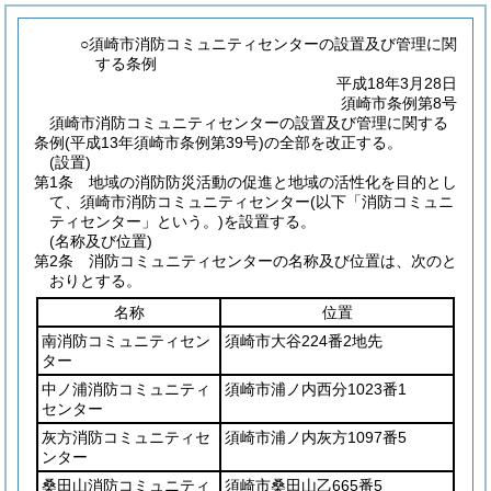
○須崎市消防コミュニティセンターの設置及び管理に関
する条例
平成18年3月28日
須崎市条例第8号
須崎市消防コミュニティセンターの設置及び管理に関する
条例(平成13年須崎市条例第39号)の全部を改正する。
(設置)
第1条
地域の消防防災活動の促進と地域の活性化を目的とし
て、須崎市消防コミュニティセンター
(以下「消防コミュニ
ティセンター」という。)
を設置する。
(名称及び位置)
第2条
消防コミュニティセンターの名称及び位置は、次のと
おりとする。
名称
位置
南消防コミュニティセン
須崎市大谷224番2地先
ター
中ノ浦消防コミュニティ
須崎市浦ノ内西分1023番1
センター
灰方消防コミュニティセ
須崎市浦ノ内灰方1097番5
ンター
桑田山消防コミュニティ
須崎市桑田山乙665番5