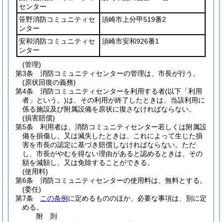
センター
笹野消防コミュニティセ
須崎市上分甲519番2
ンター
安和消防コミュニティセ
須崎市安和926番1
ンター
(管理)
第3条
消防コミュニティセンターの管理は、市長が行う。
(原状回復の義務)
第4条
消防コミュニティセンターを利用する者
(以下「利用
者」という。)
は、その利用が終了したときは、当該利用に
係る施設及び附属設備を原状に復さなければならない。
(損害賠償)
第5条
利用者は、消防コミュニティセンター若しくは附属設
備を損傷し、又は滅失したときは、これによって生じた損
害を市長の認定に基づき賠償しなければならない。
ただ
し、市長がやむを得ない理由があると認めるときは、その
額を減額し、又は免除することができる。
(使用料)
第6条
消防コミュニティセンターの使用料は、無料とする。
(委任)
第7条
この条例
に定めるもののほか、必要な事項は、別に定
める。
附
則