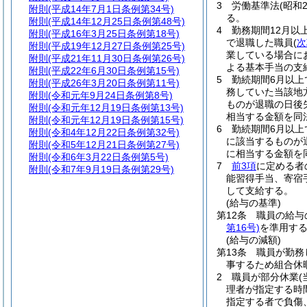
3
労働基準法
(昭和
附則
(平成14年7月1日条例第34号)
る。
附則
(平成14年12月25日条例第48号)
4
勤務期間12月以
附則
(平成16年3月25日条例第18号)
で退職した職員
(
次
附則
(平成19年12月27日条例第25号)
業している場合に
附則
(平成21年11月30日条例第26号)
よる基本手当の支
附則
(平成22年6月30日条例第15号)
5
勤続期間6月以上
附則
(平成26年3月20日条例第11号)
務していた当該地
附則
(令和元年9月24日条例第8号)
ものが退職の日後
附則
(令和元年12月19日条例第13号)
相当する金額を同
附則
(令和元年12月19日条例第15号)
6
勤続期間6月以上
附則
(令和4年12月22日条例第32号)
に該当するものが
附則
(令和5年12月21日条例第27号)
に相当する金額を
附則
(令和6年3月22日条例第5号)
7
前3項
に定める者
附則
(令和7年9月19日条例第29号)
能習得手当、寄宿
して支給する。
(給与の基準)
第12条
職員の給与
第16号)
を準用す
(給与の減額)
第13条
職員が勤務
事するため組合休
2
職員が部分休業
理者が指定する時
指定する者で負傷