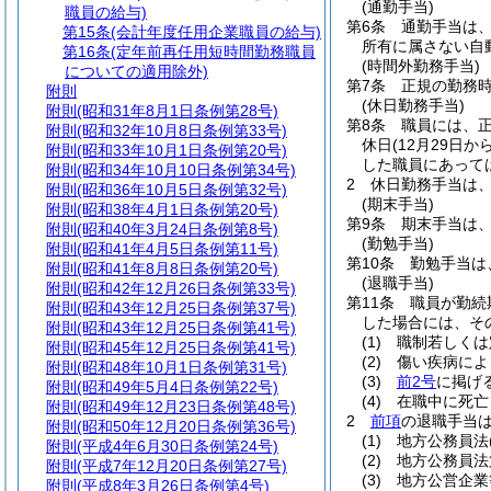
(通勤手当)
職員の給与)
第6条
通勤手当は
第15条
(会計年度任用企業職員の給与)
所有に属さない自
第16条
(定年前再任用短時間勤務職員
(時間外勤務手当)
についての適用除外)
第7条
正規の勤務
附則
(休日勤務手当)
附則
(昭和31年8月1日条例第28号)
第8条
職員には、
附則
(昭和32年10月8日条例第33号)
休日
(12月29日
附則
(昭和33年10月1日条例第20号)
した職員にあって
附則
(昭和34年10月10日条例第34号)
2
休日勤務手当は
附則
(昭和36年10月5日条例第32号)
(期末手当)
附則
(昭和38年4月1日条例第20号)
第9条
期末手当は、
附則
(昭和40年3月24日条例第8号)
(勤勉手当)
附則
(昭和41年4月5日条例第11号)
第10条
勤勉手当は
附則
(昭和41年8月8日条例第20号)
(退職手当)
附則
(昭和42年12月26日条例第33号)
第11条
職員が勤続
附則
(昭和43年12月25日条例第37号)
した場合には、そ
附則
(昭和43年12月25日条例第41号)
(1)
職制若しくは
附則
(昭和45年12月25日条例第41号)
(2)
傷い疾病によ
附則
(昭和48年10月1日条例第31号)
(3)
前2号
に掲げ
附則
(昭和49年5月4日条例第22号)
(4)
在職中に死亡
附則
(昭和49年12月23日条例第48号)
2
前項
の退職手当
附則
(昭和50年12月20日条例第36号)
(1)
地方公務員法
附則
(平成4年6月30日条例第24号)
(2)
地方公務員法
附則
(平成7年12月20日条例第27号)
(3)
地方公営企業
附則
(平成8年3月26日条例第4号)