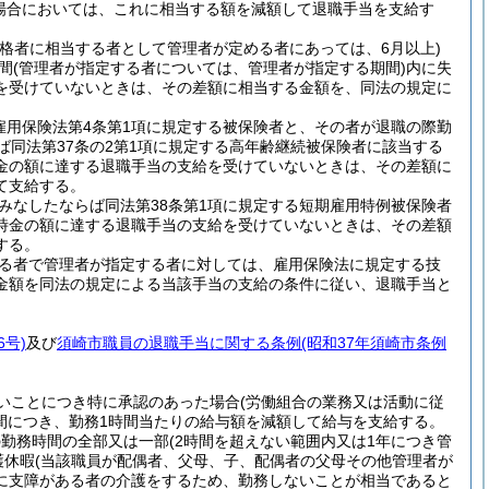
う場合においては、これに相当する額を減額して退職手当を支給す
資格者に相当する者として管理者が定める者にあっては、6月以上)
間
(管理者が指定する者については、管理者が指定する期間)
内に失
を受けていないときは、その差額に相当する金額を、同法の規定に
雇用保険法第4条第1項に規定する被保険者と、その者が退職の際勤
ば同法第37条の2第1項に規定する高年齢継続被保険者に該当する
金の額に達する退職手当の支給を受けていないときは、その差額に
て支給する。
みなしたならば同法第38条第1項に規定する短期雇用特例被保険者
時金の額に達する退職手当の支給を受けていないときは、その差額
する。
る者で管理者が指定する者に対しては、雇用保険法に規定する技
金額を同法の規定による当該手当の支給の条件に従い、退職手当と
6号)
及び
須崎市職員の退職手当に関する条例
(昭和37年須崎市条例
いことにつき特に承認のあった場合
(労働組合の業務又は活動に従
間につき、勤務1時間当たりの給与額を減額して給与を支給する。
の勤務時間の全部又は一部
(2時間を超えない範囲内又は1年につき管
護休暇
(当該職員が配偶者、父母、子、配偶者の父母その他管理者が
に支障がある者の介護をするため、勤務しないことが相当であると