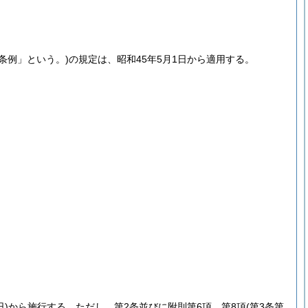
条例」という。)
の規定は、昭和45年5月1日から適用する。
)
から施行する。
ただし、第2条並びに附則第6項、第8項
(第3条第