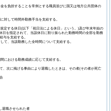
料金を負担することを常例とする職員並びに国又は地方公共団体の
間に対して時間外勤務手当を支給する。
に規定する休日
(以下「祝日法による休日」という。)
及び年末年始の
休日を指定されて、当該休日に割り振られた勤務時間の全部を勤務
給与を支給する。
対して、当該勤務した全時間について支給する。
期間における勤務成績に応じて支給する。
いて、次に掲げる事由により退職したときは、その者
(その者が死亡
合
し退職させられた者