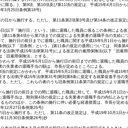
分に限る。)
、第9項、第10項及び第11項の規定は、平成15年4月1日か
6年3月25日
条例第18号)
布の日から施行する。
ただし、第11条第2項第3号及び第14条の改正規定
の日
(以下「施行日」という。)
前に退職した職員に係るこの条例による改
)
第11条第4項から第7項までの規定による失業者の退職手当の支給に
て、施行日の前日までに退職した職員に関する平成15年5月1日から
条例
(以下「旧条例」という。)
第11条の規定の適用については、同条第
する法律
(平成15年法律第31号)
による改正前の雇用保険法
(以下「旧雇
は「旧雇用保険法」とする。
かわらず、平成15年5月1日から施行日の前日までの間に退職した職員の
者の失業者の退職手当の額は、市長が定めるところによる。
3項の規定にかかわらず、平成15年5月1日前に退職した職員が平成15
正する法律
(平成15年法律第31号)
附則第8条に規定する就業促進手当の支
する。
ただし、これらの者のうち旧条例第11条第7項の規定により退職
。
日から施行日の前日までの間に退職した職員に対して、平成15年5月1日
た退職手当は、附則第4項の規定による失業者の退職手当の内払とみな
するもののほか、この条例の施行に伴い必要な経過措置は、市長が定め
9年12月27日
条例第25号)
の日から施行する。
ただし、第11条の改正規定は、平成19年10月1日
1年11月30日
条例第26号)
抄