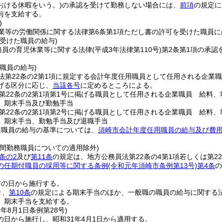
おける休暇をいう。)
の承認を受けて勤務しない場合には、
前項
の規定に
与を支給する。
)
業等の労働関係に関する法律第6条第1項ただし書の許可を受けた職員
受けた職員の給与)
務員の育児休業等に関する法律
(平成3年法律第110号)
第2条第1項の承
職員の給与)
法第22条の2第1項に規定する会計年度任用職員として任用される企業
げる区分に応じ、
当該各号
に定めるところによる。
第22条の2第1項第1号に掲げる職員として任用される企業職員 給料
、期末手当及び勤勉手当
第22条の2第1項第2号に掲げる職員として任用される企業職員 給料
、期末手当、勤勉手当及び退職手当
業職員の給与の基準については、
須崎市会計年度任用職員の給与及び費
時間勤務職員についての適用除外)
条の2
及び
第11条
の規定は、地方公務員法第22条の4第1項若しくは第2
の任期付職員の採用等に関する条例
(令和元年須崎市条例第13号)
第4条
の
布の日から施行する。
り、
第10条
の規定による期末手当のほか、一般職の職員の給与に関する
、期末手当を支給する。
1年8月1日
条例第28号)
の日から施行し、昭和31年4月1日から適用する。