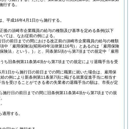
ら施行する。
は、平成16年4月1日から施行する。
正後の須崎市企業職員の給与の種類及び基準を定める条例
(以下
ついては、なお従前の例による。
施行日の前日までの間における改正前の須崎市企業職員の給与の種類
4項中「雇用保険法
(昭和49年法律第116号)
」とあるのは「雇用保険
用保険法」という。)
」と、同条第5項から第7項までの規定中「雇用
うち旧条例第11条第4項から第7項までの規定により退職手当を受
年5月1日から施行日の前日までの間に職業に就いた場合は、雇用保
給の例により新条例第11条第7項に掲げる就業促進手当に相当す
手当を受けることができる者の失業者の退職手当の額は、市長が定
から施行日の前日までの間に旧条例第11条第4項から第7項までの規
す。
る。
から適用する。