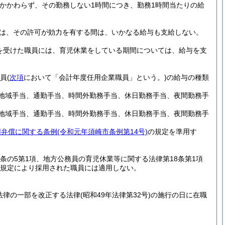
かかわらず、その勤務しない1時間につき、勤務1時間当たりの給
には、その許可が効力を有する間は、いかなる給与も支給しない。
認を受けた職員には、育児休業をしている期間については、給与を支
職員
(
次項
において「会計年度任用企業職員」という。)
の給与の種類
、地域手当、通勤手当、時間外勤務手当、休日勤務手当、夜間勤務手
、地域手当、通勤手当、時間外勤務手当、休日勤務手当、夜間勤務手
用弁償に関する条例
(令和元年須崎市条例第14号)
の規定を準用す
2条の5第1項、地方公務員の育児休業等に関する法律第18条第1項
規定により採用された職員には適用しない。
法律の一部を改正する法律
(昭和49年法律第32号)
の施行の日に在職