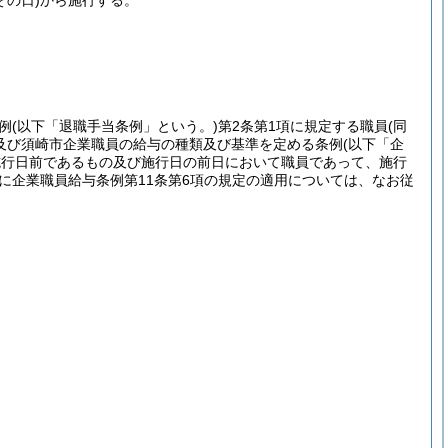
その日)
から施行する。
例
(以下「退職手当条例」という。)
第2条第1項に規定する職員
(同
及び須崎市企業職員の給与の種類及び基準を定める条例
(以下「企
施行日前であるもの及び施行日の前日において職員であって、施行
に企業職員給与条例第11条第6項の規定の適用については、なお従