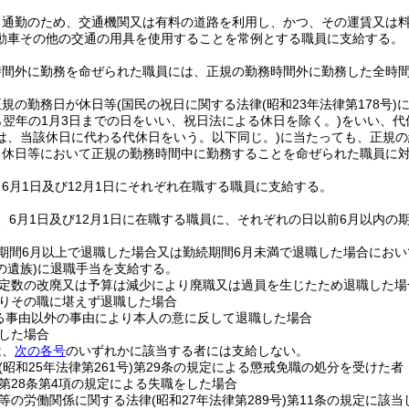
、通勤のため、交通機関又は有料の道路を利用し、かつ、その運賃又は
動車その他の交通の用具を使用することを常例とする職員に支給する。
時間外に勤務を命ぜられた職員には、正規の勤務時間外に勤務した全時
正規の勤務日が休日等
(国民の祝日に関する法律
(昭和23年法律第178号)
から翌年の1月3日までの日をいい、祝日法による休日を除く。)
をいい、代
は、当該休日に代わる代休日をいう。以下同じ。)
に当たっても、正規の
、休日等において正規の勤務時間中に勤務することを命ぜられた職員に
6月1日及び12月1日にそれぞれ在職する職員に支給する。
、6月1日及び12月1日に在職する職員に、それぞれの日以前6月以内の
期間6月以上で退職した場合又は勤続期間6月未満で退職した場合にお
の遺族)
に退職手当を支給する。
定数の改廃又は予算は減少により廃職又は過員を生じたため退職した場
りその職に堪えず退職した場合
る事由以外の事由により本人の意に反して退職した場合
した場合
は、
次の各号
のいずれかに該当する者には支給しない。
(昭和25年法律第261号)
第29条の規定による懲戒免職の処分を受けた者
第28条第4項の規定による失職をした場合
等の労働関係に関する法律
(昭和27年法律第289号)
第11条の規定に該当