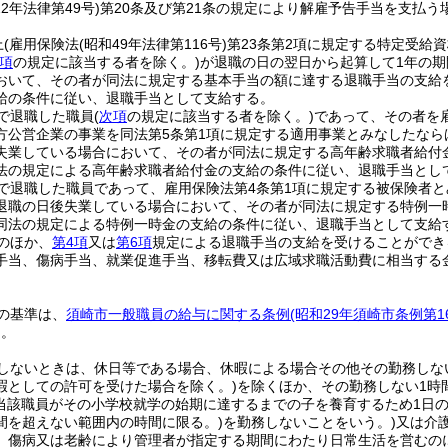
22年法律第49号)
第20条及び第21条の規定により解雇予告手当を支払
上
(雇用保険法
(昭和49年法律第116号)
第23条第2項に規定する特定受給
項
の規定に該当する者を除く。)
が退職の日の翌日から起算して1年の期
おいて、その者が同法に規定する基本手当の額に達する退職手当の支給
給の条件に従い、退職手当として支給する。
で退職した職員
(
次項
の規定に該当する者を除く。)
であって、その者を
方公営企業の事業を同法第5条第1項に規定する適用事業とみなしたなら
失業している場合において、その者が同法に規定する高年齢求職者給付
法の規定による高年齢求職者給付金の支給の条件に従い、退職手当とし
で退職した職員であって、雇用保険法第4条第1項に規定する被保険者と
退職の日後失業している場合において、その者が同法に規定する特例一
同法の規定による特例一時金の支給の条件に従い、退職手当として支給
のほか、
第4項
又は
第6項
規定による退職手当の支給を受けることができ
手当、傷病手当、就業促進手当、移転費又は広域求職活動費に相当する
の基準は、
須崎市一般職員の給与に関する条例
(昭和29年須崎市条例第1
る。
しないときは、休日等である場合、休暇による場合その他その勤務しな
暇としての許可を受けた場合を除く。)
を除くほか、その勤務しない1時
(当該職員がその小学校就学の始期に達するまでの子を養育するため1日
間を超えない範囲内の時間に限る。)
を勤務しないことをいう。)
又は介
、傷病又は老齢により管理者が指定する期間にわたり日常生活を営むの