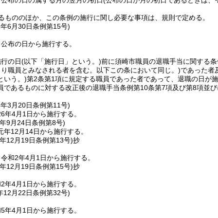
、公布の日の属する月の翌月の初日
(公布の日が月の初日であるときは、
めるもののほか、この条例の施行に関し必要な事項は、規則で定める。
2年6月30日
条例第15号)
、公布の日から施行する。
施行の日
(以下「施行日」という。)
前に須崎市職員の退職手当に関する条
より職員とみなされる者を含む。以下この条において同じ。)
であった者
という。)
第2条第1項に規定する職員であった者であって、退職の日が
員であるものに対する改正後の退職手当条例第10条第7項及び第8項並び
6年3月20日
条例第11号)
6年4月1日から施行する。
年9月24日
条例第8号)
年12月14日から施行する。
年12月19日
条例第13号)
抄
令和2年4月1日から施行する。
年12月19日
条例第15号)
抄
2年4月1日から施行する。
年12月22日
条例第32号)
5年4月1日から施行する。