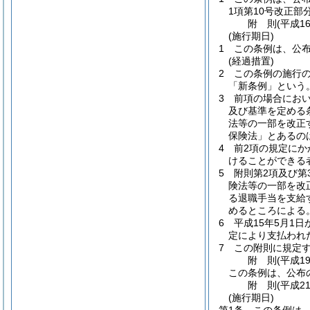
1項第10号改正部
附
則
(平成1
(施行期日)
1
この条例は、公
(経過措置)
2
この条例の施行
「新条例」という。
3
前項の場合におい
及び基準を定める
法等の一部を改正
保険法」とあるの
4
前2項の規定にか
けることができる
5
附則第2項及び第
険法等の一部を改
る退職手当を支給
めるところによる
6
平成15年5月1
定により支払われ
7
この附則に規定
附
則
(平成1
この条例は、公布
附
則
(平成2
(施行期日)