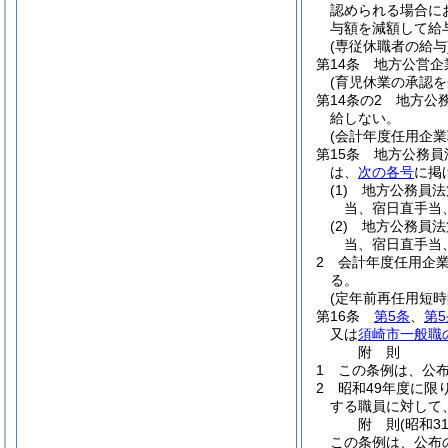
認められる場合に
与額を減額して給
(専従休職者の給与
第14条
地方公営企
(育児休業の承認を
第14条の2
地方公
給しない。
(会計年度任用企業
第15条
地方公務員
は、
次の各号
に掲
(1)
地方公務員法
当、宿日直手当
(2)
地方公務員法
当、宿日直手当
2
会計年度任用企
る。
(定年前再任用短
第16条
第5条
、
第5
又は
須崎市一般職
附
則
1
この条例は、公
2
昭和49年度に限
する職員に対して
附
則
(昭和3
この条例は、公布