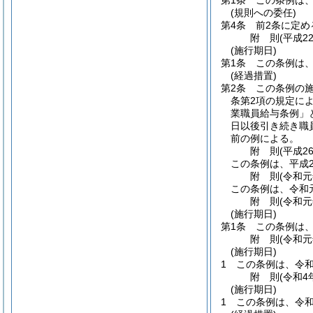
第1条
この条例は
(規則への委任)
第4条
前2条に定
附
則
(平成2
(施行期日)
第1条
この条例は
(経過措置)
第2条
この条例の
条第2項の規定に
業職員給与条例」
日以後引き続き職
前の例による。
附
則
(平成2
この条例は、平成2
附
則
(令和元
この条例は、令和元
附
則
(令和元
(施行期日)
第1条
この条例は、
附
則
(令和元
(施行期日)
1
この条例は、令和
附
則
(令和4
(施行期日)
1
この条例は、令和