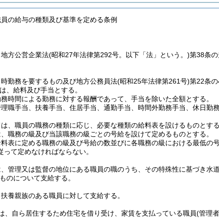
職員の給与の種類及び基準を定める条例
、地方公営企業法
(昭和27年法律第292号。以下「法」という。)
第38条
常時勤務を要するもの及び地方公務員法
(昭和25年法律第261号)
第22条
は、給料及び手当とする。
勤務時間による勤務に対する報酬であって、手当を除いた全額とする。
管理職手当、扶養手当、住居手当、通勤手当、時間外勤務手当、休日勤
ては、職員の職務の種類に応じ、必要な種類の給料表を設けるものとす
は、職務の級及び当該職務の級ごとの号給を設けて定めるものとする。
料表に定める職務の級及び号給の数並びに各職務の級における最低の号
従って定めなければならない。
は、管理又は監督の地位にある職員の職のうち、その特殊性に基づき水
ものについて支給する。
、扶養親族のある職員に対して支給する。
は、自ら居住するため住宅を借り受け、家賃を支払っている職員
(管理