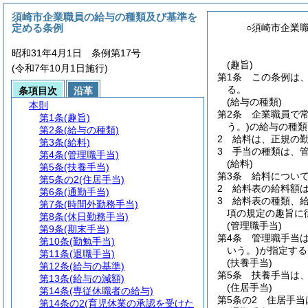
須崎市企業職員の給与の種類及び基準を
定める条例
○須崎市企業
昭和31年4月1日 条例第17号
(趣旨)
(令和7年10月1日施行)
第1条
この条例は
る。
条項目次
沿革
(給与の種類)
本則
第2条
企業職員で
第1条
(趣旨)
う。)
の給与の種類
第2条
(給与の種類)
2
給料は、正規の
第3条
(給料)
3
手当の種類は、
第4条
(管理職手当)
(給料)
第5条
(扶養手当)
第3条
給料につい
第5条の2
(住居手当)
2
給料表の給料額
第6条
(通勤手当)
3
給料表の種類、給
第7条
(時間外勤務手当)
項の規定の趣旨に
第8条
(休日勤務手当)
(管理職手当)
第9条
(期末手当)
第4条
管理職手当
第10条
(勤勉手当)
いう。)
が指定する
第11条
(退職手当)
(扶養手当)
第12条
(給与の基準)
第5条
扶養手当は
第13条
(給与の減額)
(住居手当)
第14条
(専従休職者の給与)
第5条の2
住居手当
第14条の2
(育児休業の承認を受けた