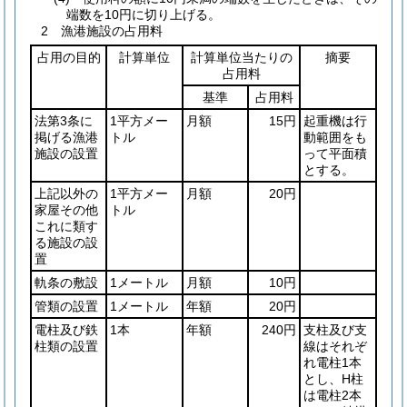
端数を10円に切り上げる。
2 漁港施設の占用料
占用の目的
計算単位
計算単位当たりの
摘要
占用料
基準
占用料
法第3条に
1平方メー
月額
15円
起重機は行
掲げる漁港
トル
動範囲をも
施設の設置
って平面積
とする。
上記以外の
1平方メー
月額
20円
家屋その他
トル
これに類す
る施設の設
置
軌条の敷設
1メートル
月額
10円
管類の設置
1メートル
年額
20円
電柱及び鉄
1本
年額
240円
支柱及び支
柱類の設置
線はそれぞ
れ電柱1本
とし、H柱
は電柱2本