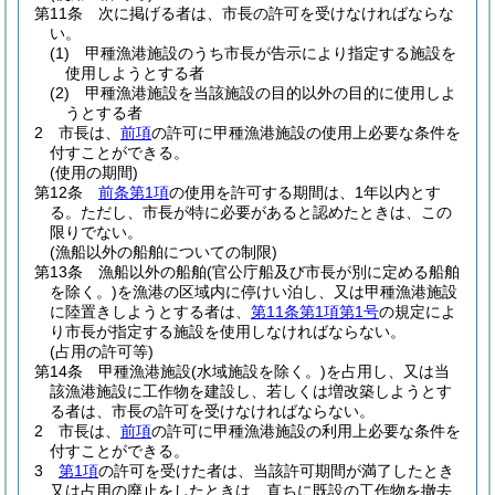
第11条
次に掲げる者は、市長の許可を受けなければならな
い。
(1)
甲種漁港施設のうち市長が告示により指定する施設を
使用しようとする者
(2)
甲種漁港施設を当該施設の目的以外の目的に使用しよ
うとする者
2
市長は、
前項
の許可に甲種漁港施設の使用上必要な条件を
付すことができる。
(使用の期間)
第12条
前条第1項
の使用を許可する期間は、1年以内とす
る。
ただし、市長が特に必要があると認めたときは、この
限りでない。
(漁船以外の船舶についての制限)
第13条
漁船以外の船舶
(官公庁船及び市長が別に定める船舶
を除く。)
を漁港の区域内に停けい泊し、又は甲種漁港施設
に陸置きしようとする者は、
第11条第1項第1号
の規定によ
り市長が指定する施設を使用しなければならない。
(占用の許可等)
第14条
甲種漁港施設
(水域施設を除く。)
を占用し、又は当
該漁港施設に工作物を建設し、若しくは増改築しようとす
る者は、市長の許可を受けなければならない。
2
市長は、
前項
の許可に甲種漁港施設の利用上必要な条件を
付すことができる。
3
第1項
の許可を受けた者は、当該許可期間が満了したとき
又は占用の廃止をしたときは、直ちに既設の工作物を撤去