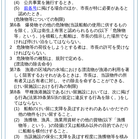
(4)
公共事業を施行するとき。
(5)
前各号
に掲げる場合のほか、市長が特に必要があると
認めたとき。
(危険物等についての制限)
第6条
爆発物その他の危険物
(当該船舶の使用に供するもの
を除く。)
又は衛生上有害と認められるもの
(以下「危険物
等」という。)
を積載した船舶は、市長の指示した場所でな
ければ停けい泊をしてはならない。
2
危険物等の荷役をしようとする者は、市長の許可を受けな
ければならない。
3
危険物等の種類は、規則で定める。
(漂流物の除去命令)
第7条
漁港の区域内の水域における漂流物が漁港の利用を著
しく阻害するおそれがあるときは、市長は、当該物件の所
有者又は占有者に対し、その除去を命ずることができる。
(けい留施設における行為の制限)
第8条
甲種漁港施設であるけい留施設においては、次に掲げ
る行為
(法第39条第5項の規定に違反する行為を除く。)
をし
てはならない。
(1)
船舶のけい留に支障を及ぼすおそれのあるいかだその
他の物件をけい留すること。
(2)
漁獲物、漁具、漁業用資材その他の貨物
(以下「漁獲
物等」という。)
の陸揚げ又は船積み以外の目的でみだり
に船舶を横付けすること。
(3)
当該施設の保全に支障を及ぼす程度に漁獲物等を積み