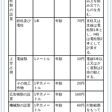
柱
以上を組
類
み立てた
の
ものを含
設
む。
置
鉄柱及び
1本
年額
70円
支柱又は
電柱
支線は電
柱類1本と
し、H柱
は電柱類2
本として
計算す
る。
上
電線類
1メートル
年額
10円
電線5本以
空
上又はさ
占
く道類は2
用
倍の額と
する。
その他工
1平方メー
年額
20円
作物
トル
広告物類の設
1平方メー
年額
160円
置
トル
機械類の設置
1平方メー
年額
60円
行動範囲
トル
をもって