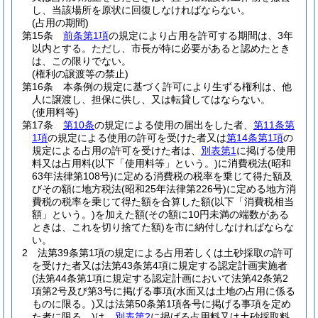
し、当該場所を原状に回復しなければならない。
(占用の期間)
第15条
前条第1項
の規定により占用を許可する期間は、3年
以内とする。
ただし、市長が特に必要があると認めたとき
は、この限りでない。
(権利の譲渡等の禁止)
第16条
本条例の規定に基づく許可により生ずる権利は、他
人に譲渡し、担保に供し、又は転貸してはならない。
(使用料等)
第17条
第10条
の規定による使用の届出をした者、
第11条第
1項
の規定による使用の許可を受けた者又は
第14条第1項
の
規定による占用の許可を受けた者は、
別表第1
に掲げる使用
料又は占用料
(以下「使用料等」という。)
に消費税法
(昭和
63年法律第108号)
に定める消費税の税率を乗じて得た額及
びその額に地方税法
(昭和25年法律第226号)
に定める地方消
費税の税率を乗じて得た額を合算した額
(以下「消費税相当
額」という。)
を加えた額
(その額に10円未満の端数がある
ときは、これを切り捨てた額)
を市に納付しなければならな
い。
2
法第39条第1項の規定による占用若しくは土砂採取の許可
を受けた者又は法第43条第4項に規定する認定計画実施者
(法第44条第1項に規定する認定計画において法第42条第2
項第2号及び第3号に掲げる事項
(水面又は土地の占用に係る
ものに限る。)
又は法第50条第1項各号に掲げる事項を定め
た者に限る。)
は、
別表第2
に掲げる占用料又は土砂採取料