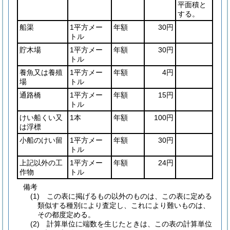
平面積と
する。
船渠
1平方メー
年額
30円
トル
貯木場
1平方メー
年額
30円
トル
養魚又は養殖
1平方メー
年額
4円
場
トル
通路橋
1平方メー
年額
15円
トル
けい船くい又
1本
年額
100円
は浮標
小船のけい留
1平方メー
年額
30円
トル
上記以外の工
1平方メー
年額
24円
作物
トル
備考
(1) この表に掲げるもの以外のものは、この表に定める
類似する種別により査定し、これにより難いものは、
その都度定める。
(2) 計算単位に端数を生じたときは、この表の計算単位