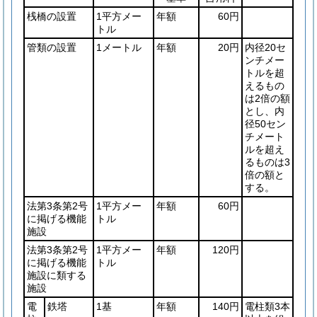
桟橋の設置
1平方メー
年額
60円
トル
管類の設置
1メートル
年額
20円
内径20セ
ンチメー
トルを超
えるもの
は2倍の額
とし、内
径50セン
チメート
ルを超え
るものは3
倍の額と
する。
法第3条第2号
1平方メー
年額
60円
に掲げる機能
トル
施設
法第3条第2号
1平方メー
年額
120円
に掲げる機能
トル
施設に類する
施設
電
鉄塔
1基
年額
140円
電柱類3本