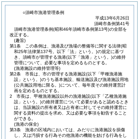
○須崎市漁港管理条例
平成13年6月26日
須崎市条例第41号
須崎市漁港管理条例(昭和46年須崎市条例第13号)の全部を
改正する。
(趣旨)
第1条
この条例は、漁港及び漁場の整備等に関する法律
(昭
和25年法律第137号。以下「法」という。)
の規定に基づ
き、須崎市が管理する漁港
(以下「漁港」という。)
の維持
管理について、必要な事項を定めるものとする。
(漁港施設の維持管理等)
第2条
市長は、市の管理する漁港施設
(以下「甲種漁港施
設」という。)
のうち基本施設、輸送施設及び漁港施設用地
(公共施設用地に限る。)
について、毎年度その維持運営計
画を定めるものとする。
2
市長は、甲種漁港施設以外の漁港施設
(以下「乙種漁港施
設」という。)
の維持運営について必要があると認めるとき
は、当該施設の所有者又は占有者に対してその維持運営に
関する資料の提出を求め、又は必要な事項を勧告すること
ができる。
(漁港の保全)
第3条
漁港の区域内においては、みだりに漁港施設を損傷
し、又は汚損する行為その他漁港の機能を妨げる行為をし