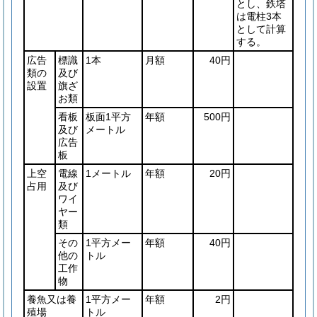
とし、鉄塔
は電柱3本
として計算
する。
広告
標識
1本
月額
40円
類の
及び
設置
旗ざ
お類
看板
板面1平方
年額
500円
及び
メートル
広告
板
上空
電線
1メートル
年額
20円
占用
及び
ワイ
ヤー
類
その
1平方メー
年額
40円
他の
トル
工作
物
養魚又は養
1平方メー
年額
2円
殖場
トル