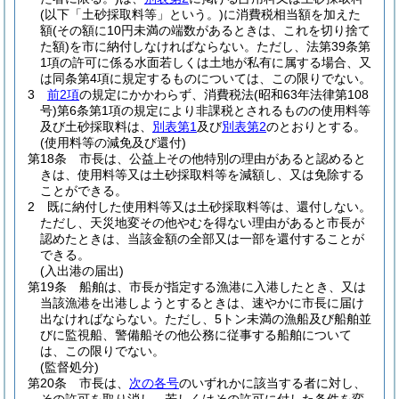
(以下「土砂採取料等」という。)
に消費税相当額を加えた
額
(その額に10円未満の端数があるときは、これを切り捨て
た額)
を市に納付しなければならない。
ただし、法第39条第
1項の許可に係る水面若しくは土地が私有に属する場合、又
は同条第4項に規定するものについては、この限りでない。
3
前2項
の規定にかかわらず、消費税法
(昭和63年法律第108
号)
第6条第1項の規定により非課税とされるものの使用料等
及び土砂採取料は、
別表第1
及び
別表第2
のとおりとする。
(使用料等の減免及び還付)
第18条
市長は、公益上その他特別の理由があると認めると
きは、使用料等又は土砂採取料等を減額し、又は免除する
ことができる。
2
既に納付した使用料等又は土砂採取料等は、還付しない。
ただし、天災地変その他やむを得ない理由があると市長が
認めたときは、当該金額の全部又は一部を還付することが
できる。
(入出港の届出)
第19条
船舶は、市長が指定する漁港に入港したとき、又は
当該漁港を出港しようとするときは、速やかに市長に届け
出なければならない。
ただし、5トン未満の漁船及び船舶並
びに監視船、警備船その他公務に従事する船舶について
は、この限りでない。
(監督処分)
第20条
市長は、
次の各号
のいずれかに該当する者に対し、