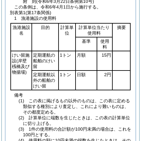
附
則
(令和6年3月22日
条例第10号)
この条例は、令和6年4月1日から施行する。
別表第1
(第17条関係)
1 漁港施設の使用料
漁港施設
目的
計算単
計算単位当たり
摘要
名
位
使用料
基準
使用
料
けい留施
定期運航の
1トン
月額
15円
設
(岸壁
船舶のけい
桟橋及び
留
物揚場)
定期運航以
1トン
日額
2円
外の船舶の
けい留
備考
(1) この表に掲げるもの以外のものは、この表に定める
類似する種別により査定し、これにより難いものは、
その都度定める。
(2) 計算単位に端数を生じたときは、この表の計算単位
に切り上げる。
(3) 1件の使用料の合計額が100円未満の場合は、これを
100円とする。
(4) 使用料の額に10円未満の端数を生じたときは、その