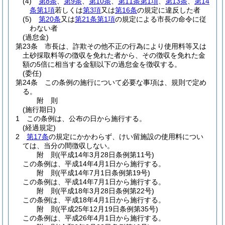
(4)
第8条
、
第9条
、
第10条
、
第11条第1項
、
第13条
、
第14
条第1項
若しくは
第3項
又は
第16条
の規定に違反した者
(5)
第20条
又は
第21条第1項
の規定による市長の命令に従
わない者
(過怠金)
第23条
市長は、詐欺その他不正の行為により使用料等又は
土砂採取料等の徴収を免れた者から、その徴収を免れた金
額の5倍に相当する金額以下の過怠金を徴収する。
(委任)
第24条
この条例の施行について必要な事項は、規則で定め
る。
附
則
(施行期日)
1
この条例は、公布の日から施行する。
(経過規定)
2
第17条
の規定にかかわらず、けい留施設の使用料につい
ては、当分の間徴収しない。
附
則
(平成14年3月28日
条例第11号)
この条例は、平成14年4月1日から施行する。
附
則
(平成14年7月1日
条例第19号)
この条例は、平成14年7月1日から施行する。
附
則
(平成18年3月28日
条例第22号)
この条例は、平成18年4月1日から施行する。
附
則
(平成25年12月19日
条例第35号)
この条例は、平成26年4月1日から施行する。