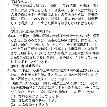
てはならない。
2
甲種漁港施設を滅失し、損傷し、又は汚損した者は、直ち
に市長に届け出るとともに、当該滅失、損傷又は汚損がそ
の者の責に帰すべき理由によるものであるときは、市長の
指示に従い、これを原状に回復し、又はその滅失、損傷若
しくは汚損によって生じた損害を賠償しなければならな
い。
(漁港の区域内の秩序維持)
第4条
市長は、漁港の区域内の秩序の維持のため、特に必要
があると認めるときは、漁港の区域内に停泊、停留若しく
はけい留
(以下「停けい泊」という。)
をする船舶若しくは
いかだ又は甲種漁港施設に駐停車をする車両若しくは陸置
きする船舶若しくはいかだの所有者又は占有者
(法第39条第
5項の規定に違反する行為をした者を除く。)
に対して、移
動を命ずることができる。
(停けい泊禁止区域)
第5条
市長は、漁港の区域内の水域の利用を適正に行わせる
ため、必要があると認めるときは、水域の一部を停けい泊
禁止区域として指定することができる。
2
船舶又はいかだは、停けい泊禁止区域においては、停けい
泊
(法第39条第5項の規定に違反する行為を除く。)
をしては
ならない。
ただし、次に掲げる場合は、この限りでない。
(1)
海難を避けようとするとき。
(2)
運転の自由を失ったとき。
(3)
人命救助をするとき。