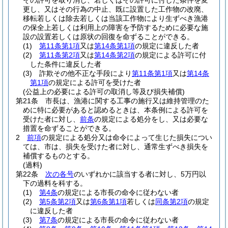
その許可を取り消し、若しくはその許可に付した条件を変
更し、又はその行為の中止、既に設置した工作物の改廃、
移転若しくは除去若しくは当該工作物により生ずべき漁港
の保全上若しくは利用上の障害を予防するために必要な施
設の設置若しくは原状の回復を命ずることができる。
(1)
第11条第1項
又は
第14条第1項
の規定に違反した者
(2)
第11条第2項
又は
第14条第2項
の規定による許可に付
した条件に違反した者
(3)
詐欺その他不正な手段により
第11条第1項
又は
第14条
第1項
の規定による許可を受けた者
(公益上の必要による許可の取消し等及び損失補償)
第21条
市長は、漁港に関する工事の施行又は維持管理のた
めに特に必要があると認めるときは、本条例による許可を
受けた者に対し、
前条
の規定による処分をし、又は必要な
措置を命ずることができる。
2
前項
の規定による処分又は命令によって生じた損失につい
ては、市は、損失を受けた者に対し、通常生ずべき損失を
補償するものとする。
(過料)
第22条
次の各号
のいずれかに該当する者に対し、5万円以
下の過料を科する。
(1)
第4条
の規定による市長の命令に従わない者
(2)
第5条第2項
又は
第6条第1項
若しくは
同条第2項
の規定
に違反した者
(3)
第7条
の規定による市長の命令に従わない者