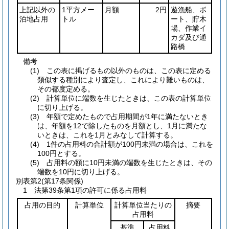
上記以外の
1平方メー
月額
2円
遊漁船、ボ
泊地占用
トル
ート、貯木
場、作業イ
カダ及び通
路橋
備考
(1) この表に掲げるもの以外のものは、この表に定める
類似する種別により査定し、これにより難いものは、
その都度定める。
(2) 計算単位に端数を生じたときは、この表の計算単位
に切り上げる。
(3) 年額で定めたもので占用期間が1年に満たないとき
は、年額を12で除したものを月額とし、1月に満たな
いときは、これを1月とみなして計算する。
(4) 1件の占用料の合計額が100円未満の場合は、これを
100円とする。
(5) 占用料の額に10円未満の端数を生じたときは、その
端数を10円に切り上げる。
別表第2
(第17条関係)
1 法第39条第1項の許可に係る占用料
占用の目的
計算単位
計算単位当たりの
摘要
占用料
基準
占用料