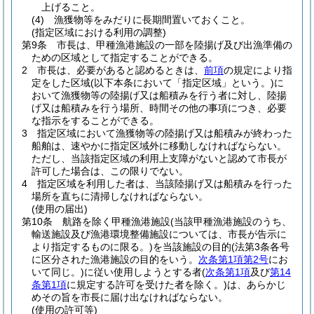
上げること。
(4)
漁獲物等をみだりに長期間置いておくこと。
(指定区域における利用の調整)
第9条
市長は、甲種漁港施設の一部を陸揚げ及び出漁準備の
ための区域として指定することができる。
2
市長は、必要があると認めるときは、
前項
の規定により指
定をした区域
(以下本条において「指定区域」という。)
に
おいて漁獲物等の陸揚げ又は船積みを行う者に対し、陸揚
げ又は船積みを行う場所、時間その他の事項につき、必要
な指示をすることができる。
3
指定区域において漁獲物等の陸揚げ又は船積みが終わった
船舶は、速やかに指定区域外に移動しなければならない。
ただし、当該指定区域の利用上支障がないと認めて市長が
許可した場合は、この限りでない。
4
指定区域を利用した者は、当該陸揚げ又は船積みを行った
場所を直ちに清掃しなければならない。
(使用の届出)
第10条
航路を除く甲種漁港施設
(当該甲種漁港施設のうち、
輸送施設及び漁港環境整備施設については、市長が告示に
より指定するものに限る。)
を当該施設の目的
(法第3条各号
に区分された漁港施設の目的をいう。
次条第1項第2号
にお
いて同じ。)
に従い使用しようとする者
(
次条第1項
及び
第14
条第1項
に規定する許可を受けた者を除く。)
は、あらかじ
めその旨を市長に届け出なければならない。
(使用の許可等)