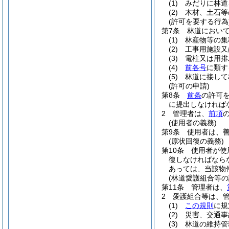
(1)
みだりに林道
(2)
木材、土石等
(許可を要する行為
第7条
林道におい
(1)
林産物等の集
(2)
工事用施設又
(3)
電柱又は用排
(4)
前各号
に類す
(5)
林道に接して
(許可の申請)
第8条
前条
の許可
に提出しなければ
2
管理者は、
前項
(使用者の義務)
第9条
使用者は、
(原状回復の義務)
第10条
使用者が使
復しなければなら
あっては、当該物
(林道愛護組合等の
第11条
管理者は、
2
愛護組合等は、
(1)
この規則
に規
(2)
災害、交通事
(3)
林道の維持管