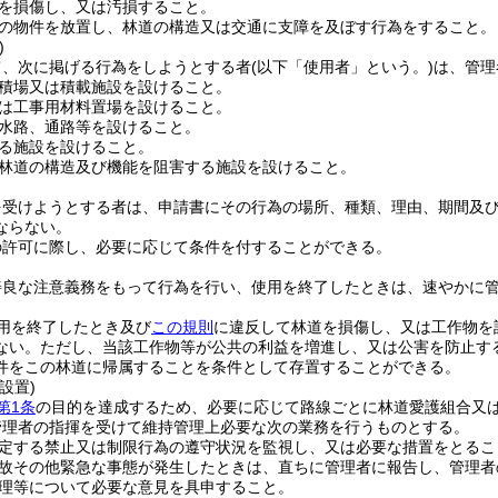
を損傷し、又は汚損すること。
の物件を放置し、林道の構造又は交通に支障を及ぼす行為をすること。
)
て、次に掲げる行為をしようとする者
(以下「使用者」という。)
は、管理
積場又は積載施設を設けること。
は工事用材料置場を設けること。
水路、通路等を設けること。
る施設を設けること。
林道の構造及び機能を阻害する施設を設けること。
を受けようとする者は、申請書にその行為の場所、種類、理由、期間及
ならない。
の許可に際し、必要に応じて条件を付することができる。
善良な注意義務をもって行為を行い、使用を終了したときは、速やかに
用を終了したとき及び
この規則
に違反して林道を損傷し、又は工作物を
ない。
ただし、当該工作物等が公共の利益を増進し、又は公害を防止す
件をこの林道に帰属することを条件として存置することができる。
設置)
第1条
の目的を達成するため、必要に応じて路線ごとに林道愛護組合又
管理者の指揮を受けて維持管理上必要な次の業務を行うものとする。
定する禁止又は制限行為の遵守状況を監視し、又は必要な措置をとるこ
故その他緊急な事態が発生したときは、直ちに管理者に報告し、管理者
理等について必要な意見を具申すること。