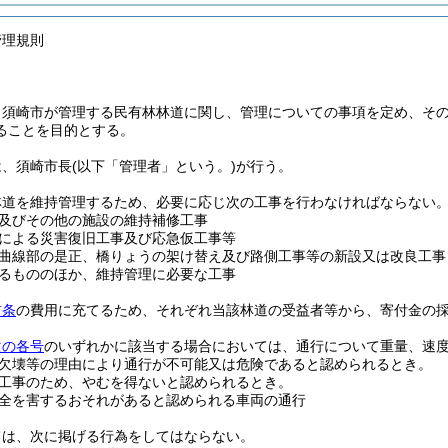
管理規則
、須崎市が管理する民有林林道に関し、管理についての事項を定め、そ
ることを目的とする。
は、須崎市長
(以下「管理者」という。)
が行う。
林道を維持管理するため、必要に応じ次の工事を行わなければならない
及びその他の施設の維持補修工事
による災害復旧工事及び応急仮工事等
曲線部の是正、橋りょうの架け替え及び路側工事等の新設又は改良工事
るもののほか、維持管理に必要な工事
前条
の費用に充てるため、それぞれ当該林道の受益者等から、寄付金の
次の各号
のいずれかに該当する場合においては、通行について重量、速
欠壊等の理由により通行が不可能又は危険であると認められるとき。
工事のため、やむを得ないと認められるとき。
全を害するおそれがあると認められる車両の通行
ては、次に掲げる行為をしてはならない。