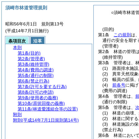
須崎市林道管理規則
○須崎市林道
昭和56年6月1日 規則第13号
(目的)
(平成14年7月1日施行)
第1条
この規則
は
通行の安全を期す
条項目次
沿革
(管理者)
本則
第2条
林道の管理
第1条
(目的)
(維持管理)
第2条
(管理者)
第3条
管理者は、
第3条
(維持管理)
(1)
路面排水施設
第4条
(費用の調達)
(2)
異常天然現象
第5条
(通行の制限)
(3)
幅員の拡張、
第6条
(禁止行為)
(4)
前各号
に掲げ
第7条
(許可を要する行為)
(費用の調達)
第8条
(許可の申請)
第4条
管理者は、
第9条
(使用者の義務)
(通行の制限)
第10条
(原状回復の義務)
第5条
管理者は、
第11条
(林道愛護組合等の設置)
(1)
林道の崩壊、
附則
(2)
林道に関する
附則
(平成14年7月1日規則第14号)
(3)
林道施設の保
(禁止行為)
第6条
林道におい