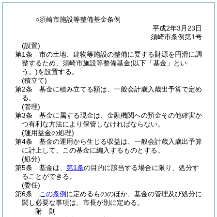
○須崎市施設等整備基金条例
平成2年3月23日
須崎市条例第1号
(設置)
第1条
市の土地、建物等施設の整備に要する財源を円滑に調
整するため、須崎市施設等整備基金
(以下「基金」とい
う。)
を設置する。
(積立て)
第2条
基金に積み立てる額は、一般会計歳入歳出予算で定め
る。
(管理)
第3条
基金に属する現金は、金融機関への預金その他確実か
つ有利な方法により保管しなければならない。
(運用益金の処理)
第4条
基金の運用から生じる収益は、一般会計歳入歳出予算
に計上して、この基金に編入するものとする。
(処分)
第5条
基金は、
第1条
の目的に該当する場合に限り、処分す
ることができる。
(委任)
第6条
この条例
に定めるもののほか、基金の管理及び処分に
関し必要な事項は、市長が別に定める。
附
則