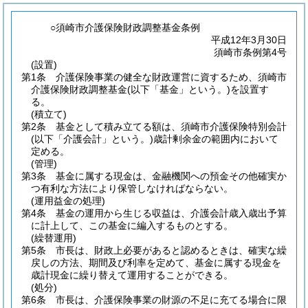
○須崎市介護保険財政調整基金条例
平成12年3月30日
須崎市条例第4号
(設置)
第1条
介護保険事業の健全な財政運営に資するため、須崎市
介護保険財政調整基金
(以下「基金」という。)
を設置す
る。
(積立て)
第2条
基金として積み立てる額は、須崎市介護保険特別会計
(以下「介護会計」という。)
歳計剰余金の範囲内において
定める。
(管理)
第3条
基金に属する現金は、金融機関への預金その他確実か
つ有利な方法により保管しなければならない。
(運用益金の処理)
第4条
基金の運用から生じる収益は、介護会計歳入歳出予算
に計上して、この基金に編入するものとする。
(繰替運用)
第5条
市長は、財政上必要があると認めるときは、確実な繰
戻しの方法、期間及び利率を定めて、基金に属する現金を
歳計現金に繰り替えて運用することができる。
(処分)
第6条
市長は、介護保険事業の財源の不足に充てる場合に限