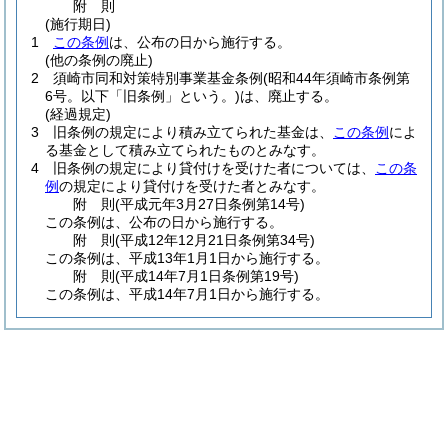
附
則
(施行期日)
1
この条例
は、公布の日から施行する。
(他の条例の廃止)
2
須崎市同和対策特別事業基金条例
(昭和44年須崎市条例第
6号。以下「旧条例」という。)
は、廃止する。
(経過規定)
3
旧条例の規定により積み立てられた基金は、
この条例
によ
る基金として積み立てられたものとみなす。
4
旧条例の規定により貸付けを受けた者については、
この条
例
の規定により貸付けを受けた者とみなす。
附
則
(平成元年3月27日
条例第14号)
この条例は、公布の日から施行する。
附
則
(平成12年12月21日
条例第34号)
この条例は、平成13年1月1日から施行する。
附
則
(平成14年7月1日
条例第19号)
この条例は、平成14年7月1日から施行する。