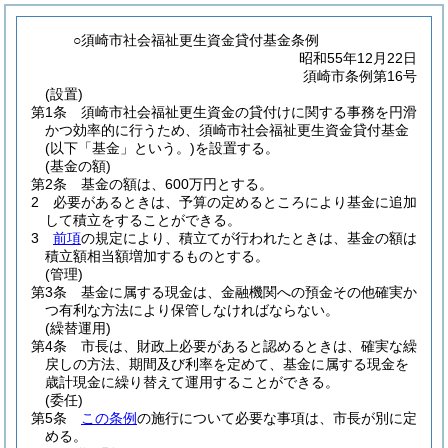
○須崎市社会福祉更生資金貸付基金条例
昭和55年12月22日
須崎市条例第16号
(設置)
第1条
須崎市社会福祉更生資金の貸付けに関する事務を円滑
かつ効率的に行うため、須崎市社会福祉更生資金貸付基金
(以下「基金」という。)
を設置する。
(基金の額)
第2条
基金の額は、600万円とする。
2
必要があるときは、予算の定めるところにより基金に追加
して積立をすることができる。
3
前項
の規定により、積立てが行われたときは、基金の額は
積立額相当額増加するものとする。
(管理)
第3条
基金に属する現金は、金融機関への預金その他確実か
つ有利な方法により保管しなければならない。
(繰替運用)
第4条
市長は、財政上必要があると認めるときは、確実な繰
戻しの方法、期間及び利率を定めて、基金に属する現金を
歳計現金に繰り替えて運用することができる。
(委任)
第5条
この条例
の施行について必要な事項は、市長が別に定
める。