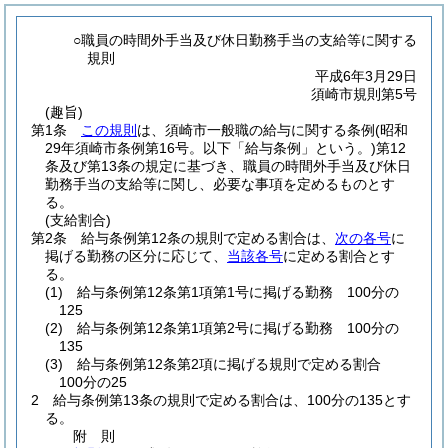
○職員の時間外手当及び休日勤務手当の支給等に関する
規則
平成6年3月29日
須崎市規則第5号
(趣旨)
第1条
この規則
は、須崎市一般職の給与に関する条例
(昭和
29年須崎市条例第16号。以下「給与条例」という。)
第12
条及び第13条の規定に基づき、職員の時間外手当及び休日
勤務手当の支給等に関し、必要な事項を定めるものとす
る。
(支給割合)
第2条
給与条例第12条の規則で定める割合は、
次の各号
に
掲げる勤務の区分に応じて、
当該各号
に定める割合とす
る。
(1)
給与条例第12条第1項第1号に掲げる勤務 100分の
125
(2)
給与条例第12条第1項第2号に掲げる勤務 100分の
135
(3)
給与条例第12条第2項に掲げる規則で定める割合
100分の25
2
給与条例第13条の規則で定める割合は、100分の135とす
る。
附
則