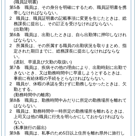
(職員証明書)
第5条
職員は、その身分を明確にするため、職員証明書を携
帯しなければならない。
2
職員は、職員証明書の記載事項に変更を生じたときは、総
務課長に提出し、その訂正を受けなければならない。
(出勤簿)
第6条
職員は、出勤したときは、自ら出勤簿に押印しなけれ
ばならない。
2
所属長は、その所属する職員の出勤状況を取りまとめ、指
定された期日までに、総務課長に提出しなければならな
い。
(遅刻、早退及び欠勤の取扱い)
第7条
職員は、疾病その他の理由により、出勤時刻に出勤で
きないとき、又は勤務時間中に早退しようとするときは、
事前に有給休暇の手続をとらなければならない。
2
職員が、休暇の承認を受けずに勤務しなかったときは、欠
勤とする。
(勤務時間中の離席)
第8条
職員は、勤務時間中みだりに所定の勤務場所を離れて
はならない。
2
職員は、勤務時間中一時所定の勤務場所を離れるときは、
上司又は他の職員に行先を明らかにしておかなければなら
ない。
(私事旅行の届出)
第9条
職員は、私事のため5日以上住所を離れ県外に旅行し