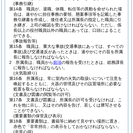
(事務引継)
第14条
職員が、退職、休職、転任等の異動を命ぜられた場
合は、速やかに担任事務の要領、懸案事項等を記載した事
務引継書を作成し、後任者又は所属長の指定した職員に引
き継ぎ、上司の確認を受けなければならない。
ただし、係
長以上の役付職員以外の職員にあっては、口頭によること
ができる。
(事故報告等)
第15条
職員は、重大な事故
(交通事故にあっては、すべての
事故)
及び交通違反があったときは、速やかにその旨を所属
長に報告しなければならない。
2
所属長は、職員から
前項
の報告を受けたときは、総務課長
に報告しなければならない。
(火気取締り)
第16条
所属長は、常に室内の火気の取扱いについて注意を
喚起するとともに、火器の管理及びその設置場所に必要な
処置を取らなければならない。
(文書及び図書の閲覧等の許可)
第17条
文書及び図書は、所属長の許可を受けなければ、こ
れを他に示し、又はその内容を告げ、若しくは謄写させる
ことができない。
(重要書類の保管及び表示)
第18条
重要書類は、書箱等に納めて見やすい場所に置き、
赤色で「非常持出」の表示をしておかなければならない。
(非常心得)