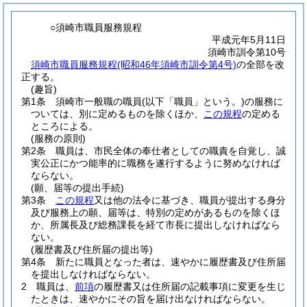
○須崎市職員服務規程
平成元年5月11日
須崎市訓令第10号
須崎市職員服務規程(昭和46年須崎市訓令第4号)
の全部を改
正する。
(趣旨)
第1条
須崎市一般職の職員
(以下「職員」という。)
の服務に
ついては、別に定めるものを除くほか、
この規程
の定める
ところによる。
(服務の原則)
第2条
職員は、市民全体の奉仕者としての職責を自覚し、誠
実公正にかつ能率的に職務を遂行するように努めなければ
ならない。
(願、届等の提出手続)
第3条
この規程
又は他の法令に基づき、職員が提出する身分
及び服務上の願、届等は、特別の定めがあるものを除くほ
か、所属長及び総務課長を経て市長に提出しなければなら
ない。
(履歴書及び住所届の提出等)
第4条
新たに職員となった者は、速やかに履歴書及び住所届
を提出しなければならない。
2
職員は、
前項
の履歴書又は住所届の記載事項に変更を生じ
たときは、速やかにその旨を届け出なければならない。