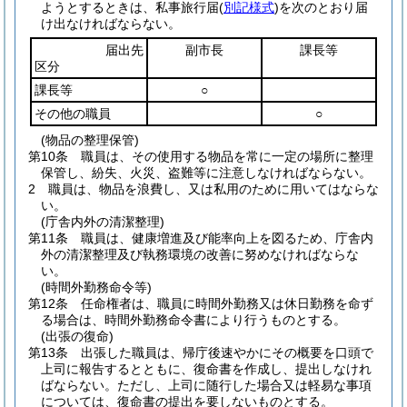
ようとするときは、私事旅行届
(
別記様式
)
を次のとおり届
け出なければならない。
届出先
副市長
課長等
区分
課長等
○
その他の職員
○
(物品の整理保管)
第10条
職員は、その使用する物品を常に一定の場所に整理
保管し、紛失、火災、盗難等に注意しなければならない。
2
職員は、物品を浪費し、又は私用のために用いてはならな
い。
(庁舎内外の清潔整理)
第11条
職員は、健康増進及び能率向上を図るため、庁舎内
外の清潔整理及び執務環境の改善に努めなければならな
い。
(時間外勤務命令等)
第12条
任命権者は、職員に時間外勤務又は休日勤務を命ず
る場合は、時間外勤務命令書により行うものとする。
(出張の復命)
第13条
出張した職員は、帰庁後速やかにその概要を口頭で
上司に報告するとともに、復命書を作成し、提出しなけれ
ばならない。
ただし、上司に随行した場合又は軽易な事項
については、復命書の提出を要しないものとする。