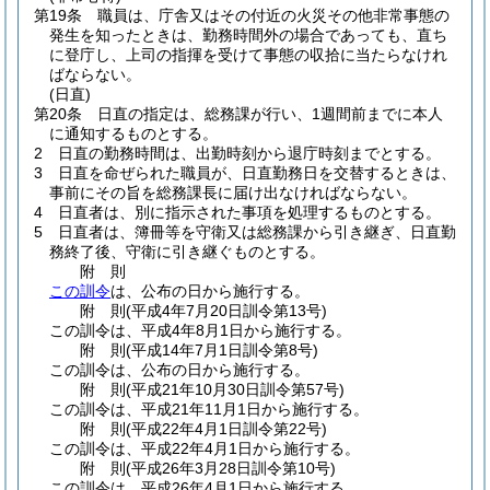
第19条
職員は、庁舎又はその付近の火災その他非常事態の
発生を知ったときは、勤務時間外の場合であっても、直ち
に登庁し、上司の指揮を受けて事態の収拾に当たらなけれ
ばならない。
(日直)
第20条
日直の指定は、総務課が行い、1週間前までに本人
に通知するものとする。
2
日直の勤務時間は、出勤時刻から退庁時刻までとする。
3
日直を命ぜられた職員が、日直勤務日を交替するときは、
事前にその旨を総務課長に届け出なければならない。
4
日直者は、別に指示された事項を処理するものとする。
5
日直者は、簿冊等を守衛又は総務課から引き継ぎ、日直勤
務終了後、守衛に引き継ぐものとする。
附
則
この訓令
は、公布の日から施行する。
附
則
(平成4年7月20日
訓令第13号)
この訓令は、平成4年8月1日から施行する。
附
則
(平成14年7月1日
訓令第8号)
この訓令は、公布の日から施行する。
附
則
(平成21年10月30日
訓令第57号)
この訓令は、平成21年11月1日から施行する。
附
則
(平成22年4月1日
訓令第22号)
この訓令は、平成22年4月1日から施行する。
附
則
(平成26年3月28日
訓令第10号)
この訓令は、平成26年4月1日から施行する。