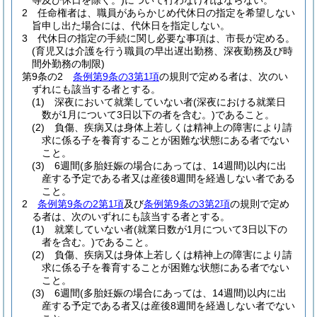
等及び休日を除く。)
について行わなければならない。
2
任命権者は、職員があらかじめ代休日の指定を希望しない
旨申し出た場合には、代休日を指定しない。
3
代休日の指定の手続に関し必要な事項は、市長が定める。
(育児又は介護を行う職員の早出遅出勤務、深夜勤務及び時
間外勤務の制限)
第9条の2
条例第9条の3第1項
の規則で定める者は、次のい
ずれにも該当する者とする。
(1)
深夜において就業していない者
(深夜における就業日
数が1月について3日以下の者を含む。)
であること。
(2)
負傷、疾病又は身体上若しくは精神上の障害により請
求に係る子を養育することが困難な状態にある者でない
こと。
(3)
6週間
(多胎妊娠の場合にあっては、14週間)
以内に出
産する予定である者又は産後8週間を経過しない者である
こと。
2
条例第9条の2第1項
及び
条例第9条の3第2項
の規則で定め
る者は、次のいずれにも該当する者とする。
(1)
就業していない者
(就業日数が1月について3日以下の
者を含む。)
であること。
(2)
負傷、疾病又は身体上若しくは精神上の障害により請
求に係る子を養育することが困難な状態にある者でない
こと。
(3)
6週間
(多胎妊娠の場合にあっては、14週間)
以内に出
産する予定である者又は産後8週間を経過しない者でない