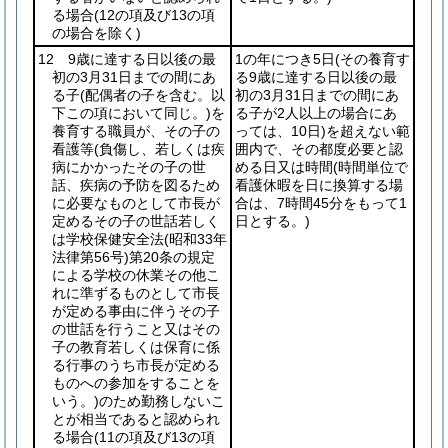
る場合
(12の項及び13の項
の場合を除く)
12 9歳に達する日以後の最
1の年につき5日
(その養育す
初の3月31日までの間にあ
る9歳に達する日以後の最
る子
(配偶者の子を含む。以
初の3月31日までの間にあ
下この項において同じ。)
を
る子が2人以上の場合にあ
養育する職員が、その子の
っては、10日)
を超えない範
看護等
(負傷し、若しくは疾
囲内で、その都度必要と認
病にかかったその子の世
める日又は時間
(時間単位で
話、疾病の予防を図るため
看護休暇を日に換算する場
に必要なものとして市長が
合は、7時間45分をもって1
定めるその子の世話若しく
日とする。)
は学校保健安全法
(昭和33年
法律第56号)
第20条の規定
による学校の休業その他こ
れに準ずるものとして市長
が定める事由に伴うその子
の世話を行うこと又はその
子の教育若しくは保育に係
る行事のうち市長が定める
ものへの参加をすることを
いう。)
のため勤務しないこ
とが相当であると認められ
る場合
(11の項及び13の項