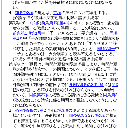
げる事由が生じた旨を任命権者に届け出なければならな
い。
4
前条第3項
の規定は、
前項
の届出について準用する。
(介護を行う職員の深夜勤務の制限の請求手続等)
第9条の8
前2条
(
前条第1項第4号
を除く。)
の規定は、要介護
者を介護する職員について準用する。
この場合において、
前条第1項第1号
中「子」とあるのは「要介護者」と、
同項
第2号
中「子が離縁又は養子縁組の取消しにより当該請求を
した職員の子でなくなった」とあるのは「要介護者と当該
請求をした職員との親族関係が消滅した」と、
同項第3号
中
「子」とあるのは「要介護者」と読み替えるものとする。
(育児を行う職員の時間外勤務の制限の請求手続等)
第9条の9
職員は、時間外勤務制限請求書により、時間外勤
務の制限を請求する一の期間について、その初日
(以下「時
間外勤務制限開始日」という。)
及び期間
(1年又は1年に満
たない月を単位とする期間に限る。)
を明らかにして、時間
外勤務制限開始日の前日までに
条例第9条の3第2項
又は
第3
項
の規定による請求を行わなければならない。
この場合に
おいて、
同条第2項
の規定による請求に係る期間と
同条第3
項
の規定による請求に係る期間とが重複しないようにしな
ければならない。
2
条例第9条の3第2項
又は
第3項
の規定による請求があった
場合においては、任命権者は、
同条第2項
又は
第3項
に規定
する措置を講ずることが著しく困難であるかどうかについ
て、速やかに当該請求をした職員に対し通知しなければな