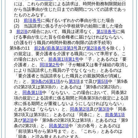
には、これらの規定による請求は、時間外勤務制限開始日
から当該事由が生じた日までの期間についての請求であっ
たものとみなす。
(1)
前項各号
に掲げるいずれかの事由が生じた場合
(2)
当該請求に係る子が小学校就学の始期に達した場合
3
前2項
の場合において、職員は遅滞なく、
第1項各号
に掲
げる事由が生じた旨を任命権者に届けなければならない。
(介護を行う職員の時間外勤務の制限の請求手続等)
第9条の11
前2条
(
前条第1項第3号
及び
第2項各号
を除く。)
の規定は、要介護者を介護する職員について準用する。
こ
の場合において、
前条第1項第1号
中「子」とあるのは「要
介護者」と、
同項第2号
中「子が離縁又は養子縁組の取消し
により当該請求した職員の子でなくなった」とあるのは
「要介護者と当該請求をした職員との親族関係が消滅し
た」と、
第9条の6第1項
から
第3項
まで及び
第5項
中「第9条
の2第2項又は第3項の」とあるのは「第9条の2第2項の」
と、
同条第1項
中「ならない。この場合において、同条第2
項の規定による請求に係る期間と同条第3項の規定による請
求に係る期間とが重複しないようにしなければならない」
とあるのは「ならない」と、
同条第2項
及び
第3項
中「同条
第2項又は第3項に」とあるのは「同条に」と、
前条第1項
及び
第2項
中「第9条の2第2項又は第3項」とあるのは「第9
条の2第2項」と、
同条第2項
中「次の各号」とあるのは
「前項第1号から第3号まで」と、「これら」とあるのは
「同条」と読み替えるものとする。