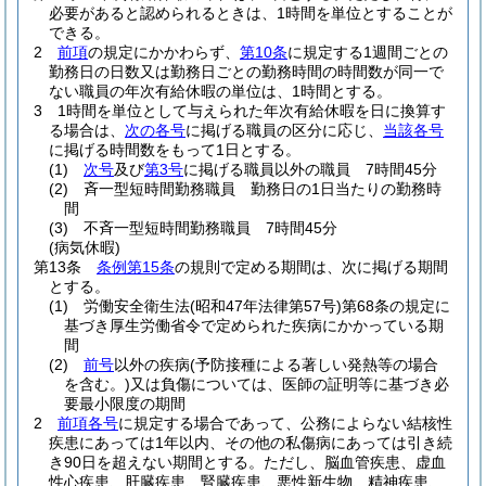
必要があると認められるときは、1時間を単位とすることが
できる。
2
前項
の規定にかかわらず、
第10条
に規定する1週間ごとの
勤務日の日数又は勤務日ごとの勤務時間の時間数が同一で
ない職員の年次有給休暇の単位は、1時間とする。
3
1時間を単位として与えられた年次有給休暇を日に換算す
る場合は、
次の各号
に掲げる職員の区分に応じ、
当該各号
に掲げる時間数をもって1日とする。
(1)
次号
及び
第3号
に掲げる職員以外の職員 7時間45分
(2)
斉一型短時間勤務職員 勤務日の1日当たりの勤務時
間
(3)
不斉一型短時間勤務職員 7時間45分
(病気休暇)
第13条
条例第15条
の規則で定める期間は、次に掲げる期間
とする。
(1)
労働安全衛生法
(昭和47年法律第57号)
第68条の規定に
基づき厚生労働省令で定められた疾病にかかっている期
間
(2)
前号
以外の疾病
(予防接種による著しい発熱等の場合
を含む。)
又は負傷については、医師の証明等に基づき必
要最小限度の期間
2
前項各号
に規定する場合であって、公務によらない結核性
疾患にあっては1年以内、その他の私傷病にあっては引き続
き90日を超えない期間とする。
ただし、脳血管疾患、虚血
性心疾患、肝臓疾患、腎臓疾患、悪性新生物、精神疾患、