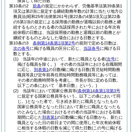
換算して得た日数
第10条の2
前条
の規定にかかわらず、労働基準法第39条第1
項又は第2項に規定する継続勤務年数の計算に当たり地方公
務員法
(昭和25年法律第261号)
第22条の4第1項又は第22条
の5第1項の規定による採用後の勤務が退職以前の勤務と継
続するものとされる者の当該採用された年における年次有
給休暇の日数は、当該採用後の勤務と退職以前の勤務とが
継続するものとみなした場合における日数とする。
第10条の3
条例第14条第1項第2号
の規則で定める日数は、
次の各号
に掲げる職員の区分に応じ、
当該各号
に掲げる日
数とする。
(1)
当該年の中途において、新たに職員となる者
(
次号
に
掲げる職員を除く。)
その者の当該年における在職期間
に応じ、
別表第1
の日数欄に掲げる日数
(育児短時間勤務
職員等及び定年前再任用短時間勤務職員等にあっては、
その者の勤務時間等を考慮し、市長が別に定める日数。
以下この条において「基本日数」という。)
(2)
当該年において国家公務員等
(
条例第14条第1項第3号
に規定する国家公務員等をいう。以下この条において同
じ。)
となった者で、引き続き新たに職員となったもの
国家公務員等となった日において新たに職員となったも
のとみなした場合におけるその者の当該年における在職
期間に応じた
別表第1
の日数欄に掲げる日数から、新たに
職員となった日の前日までの間に使用した年次有給休暇
に相当する休暇の日数を減じて得た日数
(この号に掲げる