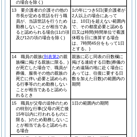
の場合を除く)
13 要介護者の介護その他の
1の年につき5日
(要介護者が
市長が定める世話を行う職
2人以上の場合にあって
員が、当該世話を行うため
は、10日)
を超えない範囲内
勤務しないことが相当であ
で、その都度必要と認める
ると認められる場合
(11の項
日又は時間
(時間単位で看護
及び12の項の場合を除く)
休暇を日に換算する場合
は、7時間45分をもって1日
とする。)
14 職員の親族
(
別表第2
の親
親族に応じ同表の日数欄に
族欄に掲げる親族に限る。)
掲げる連続する日数
(葬儀の
が死亡した場合で、職員が
ため遠隔の地に赴く場合に
葬儀、服喪その他の親族の
あっては、往復に要する日
死亡に伴い必要と認められ
数を加えた日数)
の範囲内の
る行事等のため勤務しない
期間
ことが相当であると認めら
れるとき
15 職員が父母の追悼のため
1日の範囲内の期間
の特別な行事
(父母の死亡後
15年以内に行われるものに
限る。)
のため勤務しないこ
とが相当であると認められ
る場合