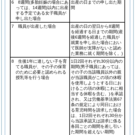
6 8週間
(多胎妊娠の場合にあ
出産の日までの申し出た期
っては、14週間)
以内に出産
間
する予定である女子職員が
申し出た場合
7 職員が出産した場合
出産の日の翌日から8週間
を経過する日までの期間
(産
後6週間を経過した職員が
就業を申し出た場合におい
て医師が支障がないと認め
た業務に就く期間を除く。)
8 生後1年に達しない子を育
1日2回それぞれ30分以内の
てる職員が、その子の保育
期間
(男子職員にあっては、
のために必要と認められる
その子の当該職員以外の親
授乳等を行う場合
が当該職員がこの項の休暇
を使用しようとする日にお
けるこの項の休暇
(これに相
当する休暇を含む。)
を承認
され、又は労働基準法第67
条の規定により同日におけ
る育児時間を請求した場合
は、1日2回それぞれ30分か
ら当該承認又は請求に係る
各回ごとの期間を差し引い
た期間を超えない期間)