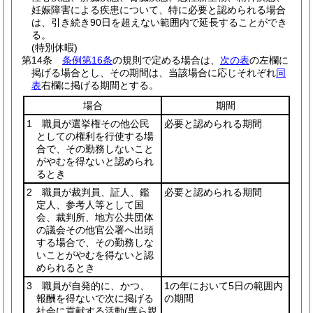
妊娠障害による疾患について、特に必要と認められる場合
は、引き続き90日を超えない範囲内で延長することができ
る。
(特別休暇)
第14条
条例第16条
の規則で定める場合は、
次の表
の左欄に
掲げる場合とし、その期間は、当該場合に応じそれぞれ
同
表
右欄に掲げる期間とする。
場合
期間
1 職員が選挙権その他公民
必要と認められる期間
としての権利を行使する場
合で、その勤務しないこと
がやむを得ないと認められ
るとき
2 職員が裁判員、証人、鑑
必要と認められる期間
定人、参考人等として国
会、裁判所、地方公共団体
の議会その他官公署へ出頭
する場合で、その勤務しな
いことがやむを得ないと認
められるとき
3 職員が自発的に、かつ、
1の年において5日の範囲内
報酬を得ないで次に掲げる
の期間
社会に貢献する活動
(専ら親