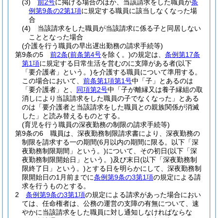
(3)
前2号
に掲げる場合のほか、当該請求をした職員が
条
例第9条の2第1項
に規定する職員に該当しなくなった場
合
(4)
当該請求をした職員が当該請求に係る子と同居しない
こととなった場合
(介護を行う職員の早出遅出勤務の請求手続等)
第9条の5
前2条
(
前条第4号
を除く。)
の規定は、
条例第17条
第1項
に規定する日常生活を営むのに支障がある者
(以下
「要介護者」という。)
を介護する職員について準用する。
この場合において、
前条第1項第1号
中「子」とあるのは
「要介護者」と、
同項第2号
中「子が離縁又は養子縁組の取
消しにより当該請求をした職員の子でなくなった」とある
のは「要介護者と当該請求をした職員との親族関係が消滅
した」と読み替えるものとする。
(育児を行う職員の深夜勤務の制限の請求手続等)
第9条の6
職員は、深夜勤務制限請求書により、深夜勤務の
制限を請求する一の期間
(6月以内の期間に限る。以下「深
夜勤務制限期間」という。)
について、その初日
(以下「深
夜勤務制限開始日」という。)
及び末日
(以下「深夜勤務制
限終了日」という。)
とする日を明らかにして、深夜勤務制
限開始日の1月前までに
条例第9条の3第1項
の規定による請
求を行うものとする。
2
条例第9条の3第1項
の規定による請求があった場合におい
ては、任命権者は、公務の運営の支障の有無について、速
やかに当該請求をした職員に対し通知しなければならな