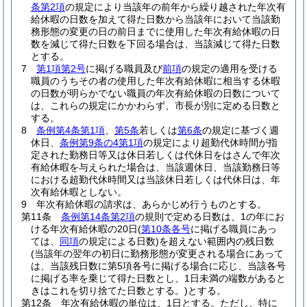
条第2項
の規定により当該年の前年から繰り越された年次有
給休暇の日数を加えて得た日数から当該年において当該勤
務形態の変更の日の前日までに使用した年次有給休暇の日
数を減じて得た日数を下回る場合は、当該減じて得た日数
とする。
7
第1項第2号
に掲げる職員及び
前項
の規定の適用を受ける
職員のうちその者の使用した年次有給休暇に相当する休暇
の日数が明らかでない職員の年次有給休暇の日数について
は、これらの規定にかかわらず、市長が別に定める日数と
する。
8
条例第4条第1項
、
第5条
若しくは
第6条
の規定に基づく週
休日、
条例第9条の4第1項
の規定により超勤代休時間が指
定された勤務日等又は休日若しくは代休日をはさんで年次
有給休暇を与えられた場合は、当該週休日、当該勤務日等
における超勤代休時間又は当該休日若しくは代休日は、年
次有給休暇としない。
9
年次有給休暇の請求は、あらかじめ行うものとする。
第11条
条例第14条第2項
の規則で定める日数は、1の年にお
ける年次有給休暇の20日
(
第10条各号
に掲げる職員にあっ
ては、
同項
の規定による日数)
を超えない範囲内の残日数
(当該年の翌年の初日に勤務形態が変更される場合にあって
は、当該残日数に第5項各号に掲げる場合に応じ、当該各号
に掲げる率を乗じて得た日数とし、1日未満の端数があると
きはこれを切り捨てた日数とする。)
とする。
第12条
年次有給休暇の単位は、1日とする。
ただし、特に