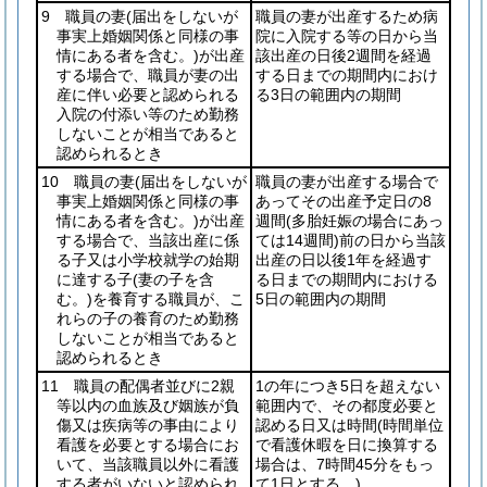
9 職員の妻
(届出をしないが
職員の妻が出産するため病
事実上婚姻関係と同様の事
院に入院する等の日から当
情にある者を含む。)
が出産
該出産の日後2週間を経過
する場合で、職員が妻の出
する日までの期間内におけ
産に伴い必要と認められる
る3日の範囲内の期間
入院の付添い等のため勤務
しないことが相当であると
認められるとき
10 職員の妻
(届出をしないが
職員の妻が出産する場合で
事実上婚姻関係と同様の事
あってその出産予定日の8
情にある者を含む。)
が出産
週間
(多胎妊娠の場合にあっ
する場合で、当該出産に係
ては14週間)
前の日から当該
る子又は小学校就学の始期
出産の日以後1年を経過す
に達する子
(妻の子を含
る日までの期間内における
む。)
を養育する職員が、こ
5日の範囲内の期間
れらの子の養育のため勤務
しないことが相当であると
認められるとき
11 職員の配偶者並びに2親
1の年につき5日を超えない
等以内の血族及び姻族が負
範囲内で、その都度必要と
傷又は疾病等の事由により
認める日又は時間
(時間単位
看護を必要とする場合にお
で看護休暇を日に換算する
いて、当該職員以外に看護
場合は、7時間45分をもっ
する者がいないと認められ
て1日とする。)