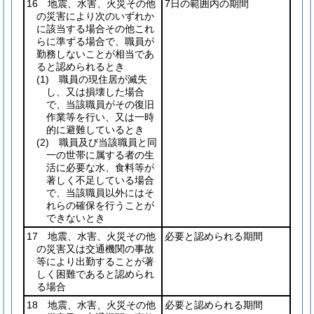
16 地震、水害、火災その他
7日の範囲内の期間
の災害により次のいずれか
に該当する場合その他これ
らに準ずる場合で、職員が
勤務しないことが相当であ
ると認められるとき
(1)
職員の現住居が滅失
し、又は損壊した場合
で、当該職員がその復旧
作業等を行い、又は一時
的に避難しているとき
(2)
職員及び当該職員と同
一の世帯に属する者の生
活に必要な水、食料等が
著しく不足している場合
で、当該職員以外にはそ
れらの確保を行うことが
できないとき
17 地震、水害、火災その他
必要と認められる期間
の災害又は交通機関の事故
等により出勤することが著
しく困難であると認められ
る場合
18 地震、水害、火災その他
必要と認められる期間