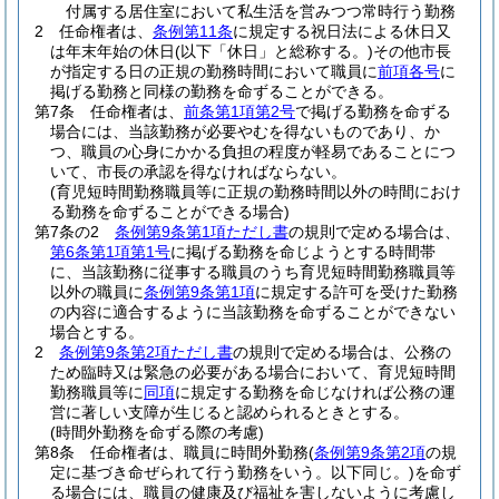
付属する居住室において私生活を営みつつ常時行う勤務
2
任命権者は、
条例第11条
に規定する祝日法による休日又
は年末年始の休日
(以下「休日」と総称する。)
その他市長
が指定する日の正規の勤務時間において職員に
前項各号
に
掲げる勤務と同様の勤務を命ずることができる。
第7条
任命権者は、
前条第1項第2号
で掲げる勤務を命ずる
場合には、当該勤務が必要やむを得ないものであり、か
つ、職員の心身にかかる負担の程度が軽易であることにつ
いて、市長の承認を得なければならない。
(育児短時間勤務職員等に正規の勤務時間以外の時間におけ
る勤務を命ずることができる場合)
第7条の2
条例第9条第1項ただし書
の規則で定める場合は、
第6条第1項第1号
に掲げる勤務を命じようとする時間帯
に、当該勤務に従事する職員のうち育児短時間勤務職員等
以外の職員に
条例第9条第1項
に規定する許可を受けた勤務
の内容に適合するように当該勤務を命ずることができない
場合とする。
2
条例第9条第2項ただし書
の規則で定める場合は、公務の
ため臨時又は緊急の必要がある場合において、育児短時間
勤務職員等に
同項
に規定する勤務を命じなければ公務の運
営に著しい支障が生じると認められるときとする。
(時間外勤務を命ずる際の考慮)
第8条
任命権者は、職員に時間外勤務
(
条例第9条第2項
の規
定に基づき命ぜられて行う勤務をいう。以下同じ。)
を命ず
る場合には、職員の健康及び福祉を害しないように考慮し