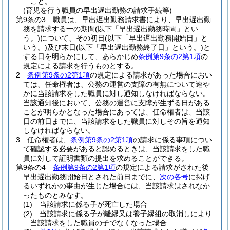
こと。
(育児を行う職員の早出遅出勤務の請求手続等)
第9条の3
職員は、早出遅出勤務請求書により、早出遅出勤
務を請求する一の期間
(以下「早出遅出勤務時間」とい
う。)
について、その初日
(以下「早出遅出勤務開始日」と
いう。)
及び末日
(以下「早出遅出勤務終了日」という。)
と
する日を明らかにして、あらかじめ
条例第9条の2第1項
の
規定による請求を行うものとする。
2
条例第9条の2第1項
の規定による請求があった場合におい
ては、任命権者は、公務の運営の支障の有無について速や
かに当該請求をした職員に対し通知しなければならない。
当該通知後において、公務の運営に支障が生ずる日がある
ことが明らかとなった場合にあっては、任命権者は、当該
日の前日までに、当該請求をした職員に対しその旨を通知
しなければならない。
3
任命権者は、
条例第9条の2第1項
の請求に係る事項につい
て確認する必要があると認めるときは、当該請求をした職
員に対して証明書類の提出を求めることができる。
第9条の4
条例第9条の2第1項
の規定による請求がされた後
早出遅出勤務開始日とされた前日までに、
次の各号
に掲げ
るいずれかの事由が生じた場合には、当該請求はされなか
ったものとみなす。
(1)
当該請求に係る子が死亡した場合
(2)
当該請求に係る子が離縁又は養子縁組の取消しにより
当該請求をした職員の子でなくなった場合