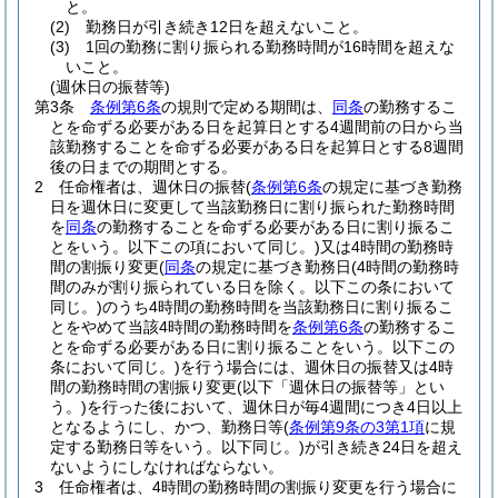
と。
(2)
勤務日が引き続き12日を超えないこと。
(3)
1回の勤務に割り振られる勤務時間が16時間を超えな
いこと。
(週休日の振替等)
第3条
条例第6条
の規則で定める期間は、
同条
の勤務するこ
とを命ずる必要がある日を起算日とする4週間前の日から当
該勤務することを命ずる必要がある日を起算日とする8週間
後の日までの期間とする。
2
任命権者は、週休日の振替
(
条例第6条
の規定に基づき勤務
日を週休日に変更して当該勤務日に割り振られた勤務時間
を
同条
の勤務することを命ずる必要がある日に割り振るこ
とをいう。以下この項において同じ。)
又は4時間の勤務時
間の割振り変更
(
同条
の規定に基づき勤務日
(4時間の勤務時
間のみが割り振られている日を除く。以下この条において
同じ。)
のうち4時間の勤務時間を当該勤務日に割り振るこ
とをやめて当該4時間の勤務時間を
条例第6条
の勤務するこ
とを命ずる必要がある日に割り振ることをいう。以下この
条において同じ。)
を行う場合には、週休日の振替又は4時
間の勤務時間の割振り変更
(以下「週休日の振替等」とい
う。)
を行った後において、週休日が毎4週間につき4日以上
となるようにし、かつ、勤務日等
(
条例第9条の3第1項
に規
定する勤務日等をいう。以下同じ。)
が引き続き24日を超え
ないようにしなければならない。
3
任命権者は、4時間の勤務時間の割振り変更を行う場合に