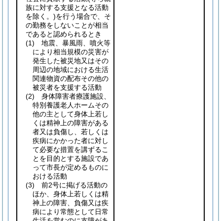
族に対する支援となる活動
を除く。)
を行う場合で、そ
の勤務をしないことが相当
であると認められるとき
(1)
地震、暴風雨、噴火等
により相当規模の災害が
発生した被災地又はその
周辺の地域における生活
関連物資の配布その他の
被災者を支援する活動
(2)
身体障害者療護施設、
特別養護老人ホームその
他の主として身体上若し
くは精神上の障害がある
者又は負傷し、若しくは
疾病にかかった者に対し
て必要な措置を講ずるこ
とを目的とする施設であ
って市長が定めるものに
おける活動
(3)
前2号に掲げる活動の
ほか、身体上若しくは精
神上の障害、負傷又は疾
病により常態として日常
生活を営むのに支障があ