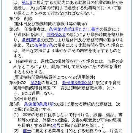
は、
第1項
に規定する期間内にある勤務日の始業の時刻から
連続し、又は終業の時刻まで連続する勤務時間について割
り振ることをやめて行わなければならない。
第4条
削除
(週休日及び勤務時間の割振り等の明示)
第5条
任命権者は、
条例第4条第1項ただし書き
の規定によ
り週休日を設け、
同条第2項
の規定により勤務時間を割り振
り、
条例第5条
の規定により週休日及び勤務時間の割振りを
定め、又は
条例第7条
の規定により休憩時間を置いた場合に
は、適当な方法により速やかにその内容を明示するものと
する。
2
任命権者は、週休日の振替等を行った場合には、市長の定
めるところにより、職員に対して速やかにその内容を通知
するものとする。
(育児短時間勤務職員等についての適用除外)
第5条の2
第2条
の規定は、
条例第3条第2項
に規定する育児
短時間勤務職員等
(以下「育児短時間勤務職員等」とい
う。)
には適用しない。
(宿日直勤務)
第6条
条例第9条第1項
の規則で定める断続的な勤務は、次
に掲げる勤務とする。
(1)
本来の勤務に従事しないで行う庁舎、設備、備品、書
類等の保全、外部との連絡、文書の収受及び庁内の監視
を目的とする勤務
(
次号
に掲げる勤務を除く。)
(2)
前号
に規定する業務を目的とする勤務のうち、庁舎に