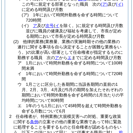
この号に規定する部署となった職員 次の
(ア)
及び
(イ)
に定める時間及び月数
(ア)
1年において時間外勤務を命ずる時間について
720時間
(イ)
ア
及び
次号
(
イ
を除く。)
に規定する時間及び月数
並びに職員の健康及び福祉を考慮して、市長が定め
る期間において市長が定める時間及び月数
(2)
他律的業務
(業務量、業務の実施時期その他の業務の
遂行に関する事項を自ら決定することが困難な業務をい
う。)
の比重が高い部署として任命権者が指定するものに
勤務する職員 次の
ア
から
エ
までに定める時間及び月数
ア
1月において時間外勤務を命ずる時間について100時
間未満
イ
1年において時間外勤務を命ずる時間について720時
間
ウ
1月ごとに区分した各期間に当該各期間の直前の1
月、2月、3月、4月及び5月の期間を加えたそれぞれの
期間において時間外勤務を命ずる時間の1月当たりの平
均時間について80時間
エ
1年のうち1月において45時間を超えて時間外勤務を
命ずる月数について6月
2
任命権者が、特例業務
(大規模災害への対処、重要な政策
に関する
条例
の立案その他の重要な業務であって特に緊急
に処理することを要するものと任命権者が認めるものをい
う。以下この項において同じ。)
に従事する職員に対し、
前