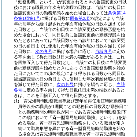
「勤務形態」という。)
が変更されるときの当該変更の日以
後における職員の年次有給休暇の日数は、当該年の初日に
当該変更の日の勤務形態を始めた場合にあっては
条例第14
条第1項第1号
に掲げる日数に
同条第2項
の規定により当該
年の前年から繰り越された年次有給休暇の日数を加えて得
た日数とし、当該年の初日後に当該変更後の勤務形態を始
めた場合において、同日以前に当該変更前の勤務形態を始
めたときにあっては当該日数から当該年において当該変更
の日の前日までに使用した年次有給休暇の日数を減じて得
た日数に、
次の各号
に掲げる場合に応じ、
当該各号
に定め
る率を乗じて得た日数
(1日未満の端数があるときは、これ
を四捨五入して得た日数)
とし、当該年の初日後に当該変更
前の勤務形態を始めたときにあっては当該勤務形態を始め
た日においてこの項の規定により得られる日数から同日以
後当該変更の日の前日までに使用した年次有給休暇の日数
を減じて得た日数に、
次の各号
に掲げる場合に応じ、
当該
各号
に定める率を乗じて得た日数
(1日未満の端数があると
きは、これを四捨五入して得た日数)
とする。
(1)
育児短時間勤務職員等及び定年前再任用短時間勤務職
員等以外の職員が1週間ごとの勤務日の日数及び勤務日ご
との勤務時間の時間数が同一である育児短時間勤務
(以下
この項において「斉一型育児短時間勤務」という。)
を始
める場合、斉一型育児短時間勤務をしている職員が引き
続いて勤務形態を異にする斉一型育児短時間勤務を始め
る場合又は育児短時間勤務職員等が斉一型育児短時間勤