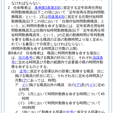
なければならない。
2
任命権者は、
条例第3条第3項
に規定する定年前再任用短
時間勤務職員
(以下この項において「定年前再任用短時間勤
務職員」という。)
又は
同条第4項
に規定する任期付短時間
勤務職員
(以下この項において「任期付短時間勤務職員」と
いう。)
に時間外勤務を命ずる場合には、定年前再任用短時
間勤務職員又は任期付短時間勤務職員
(以下「定年前再任用
短時間勤務職員等」という。)
の正規の勤務時間が常時勤務
を要する職を占める職員の正規の勤務時間より短く定めら
れている趣旨に十分留意しなければならない。
(時間外勤務を命ずる時間及び月数の上限)
第8条の2
任命権者は、職員に時間外勤務を命ずる場合に
は、
次の各号
に掲げる職員の区分に応じ、それぞれ
当該各
号
に定める時間及び月数の範囲内で必要最小限の時間外勤
務を命ずるものとする。
(1)
次号
に規定する部署以外の部署に勤務する職員 次に
掲げる職員の区分に応じ、それぞれ次に定める時間及び
月数
(
ア
にあっては、時間)
ア
イ
に掲げる職員以外の職員 次の
(ア)
及び
(イ)
に定め
る時間
(ア)
1月において時間外勤務を命ずる時間について45
時間
(イ)
1年において時間外勤務を命ずる時間について
360時間
イ
1年において勤務する部署が
次号
に規定する部署から