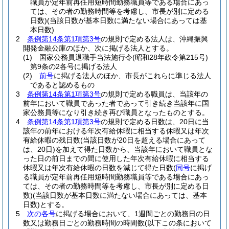
職員が定年前再任用短時間勤務職員等である場合にあっ
ては、その者の勤務時間等を考慮し、市長が別に定める
日数)
(当該日数が基本日数に満たない場合にあっては基
本日数)
2
条例第14条第1項第3号
の規則で定める法人は、沖縄振興
開発金融公庫のほか、次に掲げる法人とする。
(1)
国家公務員退職手当法施行令
(昭和28年政令第215号)
第9条の2各号に掲げる法人
(2)
前号
に掲げる法人のほか、市長がこれらに準じる法人
であると認めるもの
3
条例第14条第1項第3号
の規則で定める職員は、当該年の
前年において職員であった者であって引き続き当該年に国
家公務員等になり引き続き再び職員となったものとする。
4
条例第14条第1項第3号
の規則で定める日数は、20日に当
該年の前年における年次有給休暇に相当する休暇又は年次
有給休暇の残日数
(当該日数が20日を超える場合にあって
は、20日)
を加えて得た日数から、当該年において職員とな
った日の前日までの間に使用した年次有給休暇に相当する
休暇又は年次有給休暇の日数を減じて得た日数
(
同号
に掲げ
る職員が定年前再任用短時間勤務職員等である場合にあっ
ては、その者の勤務時間等を考慮し、市長が別に定める日
数)
(当該日数が基本日数に満たない場合にあっては、基本
日数)
とする。
5
次の各号
に掲げる場合において、1週間ごとの勤務日の日
数又は勤務日ごとの勤務時間の時間数
(以下この条において