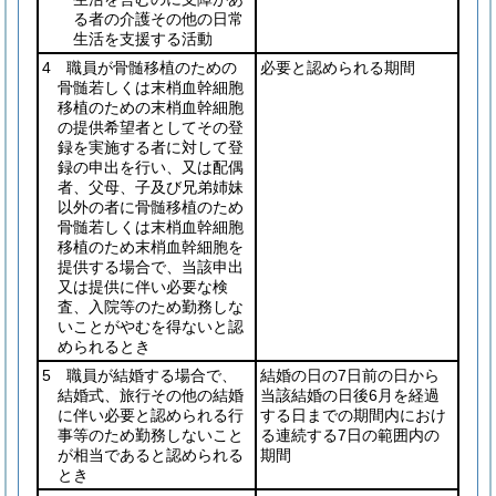
る者の介護その他の日常
生活を支援する活動
4 職員が骨髄移植のための
必要と認められる期間
骨髄若しくは末梢血幹細胞
移植のための末梢血幹細胞
の提供希望者としてその登
録を実施する者に対して登
録の申出を行い、又は配偶
者、父母、子及び兄弟姉妹
以外の者に骨髄移植のため
骨髄若しくは末梢血幹細胞
移植のため末梢血幹細胞を
提供する場合で、当該申出
又は提供に伴い必要な検
査、入院等のため勤務しな
いことがやむを得ないと認
められるとき
5 職員が結婚する場合で、
結婚の日の7日前の日から
結婚式、旅行その他の結婚
当該結婚の日後6月を経過
に伴い必要と認められる行
する日までの期間内におけ
事等のため勤務しないこと
る連続する7日の範囲内の
が相当であると認められる
期間
とき