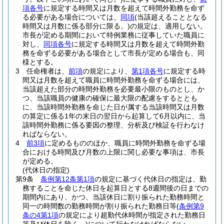
項各号
に規定する時間又は月数を超えて時間外勤務を命ず
る必要がある場合については、
同項
(当該超えることとなる
時間又は月数に係る部分に限る。)
の規定は、適用しない。
市長が定める期間において特例業務に従事していた職員に
対し、
同項各号
に規定する時間又は月数を超えて時間外勤
務を命ずる必要がある場合として市長が定める場合も、同
様とする。
3
任命権者は、
前項
の規定により、
第1項各号
に規定する時
間又は月数を超えて職員に時間外勤務を命ずる場合には、
当該超えた部分の時間外勤務を必要最小限のものとし、か
つ、当該職員の健康の確保に最大限の配慮をするととも
に、当該時間外勤務を命じた日が属する当該時間又は月数
の算定に係る1年の末日の翌日から起算して6月以内に、当
該時間外勤務に係る要因の整理、分析及び検証を行わなけ
ればならない。
4
前3項
に定めるもののほか、職員に時間外勤務を命ずる場
合における時間及び月数の上限に関し必要な事項は、市長
が定める。
(代休日の指定)
第9条
条例第12条第1項
の規定に基づく代休日の指定は、勤
務することを命じた休日を起算日とする8週間後の日までの
期間内にあり、かつ、当該休日に割り振られた勤務時間と
同一の時間数の勤務時間が割り振られた勤務日等
(
条例第9
条の4第1項
の規定により超勤代休時間が指定された勤務日