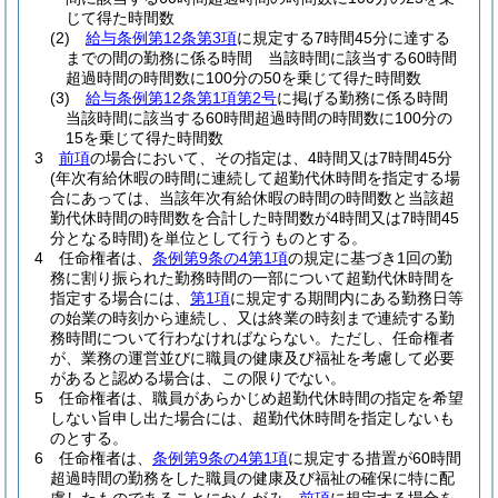
じて得た時間数
(2)
給与条例第12条第3項
に規定する7時間45分に達する
までの間の勤務に係る時間 当該時間に該当する60時間
超過時間の時間数に100分の50を乗じて得た時間数
(3)
給与条例第12条第1項第2号
に掲げる勤務に係る時間
当該時間に該当する60時間超過時間の時間数に100分の
15を乗じて得た時間数
3
前項
の場合において、その指定は、4時間又は7時間45分
(年次有給休暇の時間に連続して超勤代休時間を指定する場
合にあっては、当該年次有給休暇の時間の時間数と当該超
勤代休時間の時間数を合計した時間数が4時間又は7時間45
分となる時間)
を単位として行うものとする。
4
任命権者は、
条例第9条の4第1項
の規定に基づき1回の勤
務に割り振られた勤務時間の一部について超勤代休時間を
指定する場合には、
第1項
に規定する期間内にある勤務日等
の始業の時刻から連続し、又は終業の時刻まで連続する勤
務時間について行わなければならない。
ただし、任命権者
が、業務の運営並びに職員の健康及び福祉を考慮して必要
があると認める場合は、この限りでない。
5
任命権者は、職員があらかじめ超勤代休時間の指定を希望
しない旨申し出た場合には、超勤代休時間を指定しないも
のとする。
6
任命権者は、
条例第9条の4第1項
に規定する措置が60時間
超過時間の勤務をした職員の健康及び福祉の確保に特に配