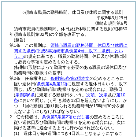
○須崎市職員の勤務時間、休日及び休暇に関する規則
平成8年3月29日
須崎市規則第6号
須崎市職員の勤務時間、休日及び休暇に関する規則(昭和50
年須崎市規則第32号)の全部を改正する。
(趣旨)
第1条
この規則は、
須崎市職員の勤務時間、休日及び休暇に
関する条例
(平成8年須崎市条例第4号。以下「条例」とい
う。)
の規定に基づき、職員の勤務時間、休日及び休暇に関
し必要な事項を定めるものとする。
(特別の形態によって勤務する必要のある職員の週休日及び
勤務時間の割振りの基準)
第2条
任命権者は、
条例第5条第2項本文
の定めるところに
従い週休日
(
条例第4条第1項
に規定する週休日をいう。以下
同じ。)
及び勤務時間の割振りを定める場合には、勤務日
(
条例第6条
に規定する勤務日をいう。
次項
、
次条
及び
第10
条
において同じ。)
が引き続き12日を超えないようにし、か
つ、1回の勤務に割り振られる勤務時間が15時間30分を超
えないようにしなければならない。
2
任命権者は、
条例第5条第2項ただし書
の定めるところに
従い週休日及び勤務時間の割振りを定める場合には、次に
掲げる基準に適合するように行わなければならない。
(1)
週休日が毎4週間につき4日以上となるようにするこ