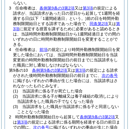
らない。
3
任命権者は、
条例第9条の3第2項
又は
第3項
の規定による
請求が、当該請求があった日の翌日から起算して1週間を経
過する日
(以下「1週間経過日」という。)
前の日を時間外勤
務制限開始日とする請求であった場合で、
同条第2項
又は
第
3項
に規定する措置を講ずるために必要があると認めるとき
は、当該時間外勤務制限開始日から1週間経過日までの間の
いずれかの日に時間外勤務制限開始日を変更することがで
きる。
4
任命権者は、
前項
の規定により時間外勤務制限開始日を変
更した場合においては、当該時間外勤務制限開始日を当該
変更前の時間外勤務制限開始日の前日までに当該請求をし
た職員に対し通知しなければならない。
第9条の10
条例第9条の3第2項
又は
第3項
の規定による請求
がされた後時間外勤務制限開始日の前日までに、
次の各号
に掲げるいずれかの事由が生じた場合には、当該請求はさ
れなかったものとみなす。
(1)
当該請求に係る子が死亡した場合
(2)
当該請求に係る子が離縁又は養子縁組の取消しにより
当該請求をした職員の子でなくなった場合
(3)
当該請求をした職員が当該請求に係る子と同居しない
こととなった場合
2
時間外勤務制限開始日から起算して
条例第9条の3第2項
又
は
第3項
の規定による請求に係る期間を経過する日の前日ま
での間に、
次の各号
に掲げるいずれかの事由が生じた場合