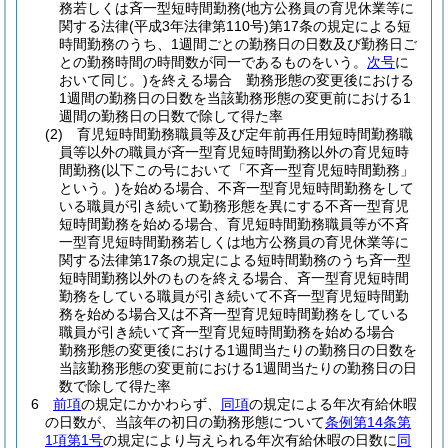
務若しくは斉一型短時間勤務
(地方公務員の育児休業等に
関する法律
(平成3年法律第110号)
第17条の規定による短
時間勤務のうち、1週間ごとの勤務日の日数及び勤務日ご
との勤務時間の時間数が同一であるものをいう。
次号
に
おいて同じ。)
を終える場合 勤務形態の変更後における
1週間の勤務日の日数を当該勤務形態の変更前における1
週間の勤務日の日数で除して得た率
(2)
育児短時間勤務職員等及び定年前再任用短時間勤務職
員等以外の職員が斉一型育児短時間勤務以外の育児短時
間勤務
(以下この号において「不斉一型育児短時間勤務」
という。)
を始める場合、不斉一型育児短時間勤務をして
いる職員が引き続いて勤務形態を異にする不斉一型育児
短時間勤務を始める場合、育児短時間勤務職員等が不斉
一型育児短時間勤務若しくは地方公務員の育児休業等に
関する法律第17条の規定による短時間勤務のうち斉一型
短時間勤務以外のものを終える場合、斉一型育児短時間
勤務をしている職員が引き続いて不斉一型育児短時間勤
務を始める場合又は不斉一型育児短時間勤務をしている
職員が引き続いて斉一型育児短時間勤務を始める場合
勤務形態の変更後における1週間当たりの勤務日の日数を
当該勤務形態の変更前における1週間当たりの勤務日の日
数で除して得た率
6
前項
の規定にかかわらず、
同項
の規定による年次有給休暇
の日数が、当該年の初日の勤務形態について
条例第14条第
1項第1号
の規定により与えられる年次有給休暇の日数に
同