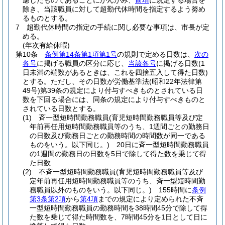
慮したものであることにかんがみ、
前項
に規定する場合を
除き、当該職員に対して超勤代休時間を指定するよう努め
るものとする。
7
超勤代休時間の指定の手続に関し必要な事項は、市長が定
める。
(年次有給休暇)
第10条
条例第14条第1項第1号
の規則で定める日数は、
次の
各号
に掲げる職員の区分に応じ、
当該各号
に掲げる日数
(1
日未満の端数があるときは、これを四捨五入して得た日数)
とする。
ただし、その日数が労働基準法
(昭和22年法律第
49号)
第39条の規定により付与すべきものとされている日
数を下回る場合には、同条の規定により付与すべきものと
されている日数とする。
(1)
斉一型短時間勤務職員
(育児短時間勤務職員等及び定
年前再任用短時間勤務職員等のうち、1週間ごとの勤務日
の日数及び勤務日ごとの勤務時間の時間数が同一である
ものをいう。以下同じ。)
20日に斉一型短時間勤務職員
の1週間の勤務日の日数を5日で除して得た数を乗じて得
た日数
(2)
不斉一型短時間勤務職員
(育児短時間勤務職員等及び
定年前再任用短時間勤務職員等のうち、斉一型短時間勤
務職員以外のものをいう。以下同じ。)
155時間に
条例
第3条第2項
から
第4項
までの規定により定められた不斉
一型短時間勤務職員の勤務時間を38時間45分で除して得
た数を乗じて得た時間数を、7時間45分を1日として日に