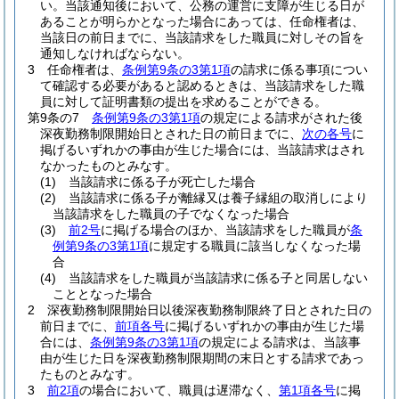
い。
当該通知後において、公務の運営に支障が生じる日が
あることが明らかとなった場合にあっては、任命権者は、
当該日の前日までに、当該請求をした職員に対しその旨を
通知しなければならない。
3
任命権者は、
条例第9条の3第1項
の請求に係る事項につい
て確認する必要があると認めるときは、当該請求をした職
員に対して証明書類の提出を求めることができる。
第9条の7
条例第9条の3第1項
の規定による請求がされた後
深夜勤務制限開始日とされた日の前日までに、
次の各号
に
掲げるいずれかの事由が生じた場合には、当該請求はされ
なかったものとみなす。
(1)
当該請求に係る子が死亡した場合
(2)
当該請求に係る子が離縁又は養子縁組の取消しにより
当該請求をした職員の子でなくなった場合
(3)
前2号
に掲げる場合のほか、当該請求をした職員が
条
例第9条の3第1項
に規定する職員に該当しなくなった場
合
(4)
当該請求をした職員が当該請求に係る子と同居しない
こととなった場合
2
深夜勤務制限開始日以後深夜勤務制限終了日とされた日の
前日までに、
前項各号
に掲げるいずれかの事由が生じた場
合には、
条例第9条の3第1項
の規定による請求は、当該事
由が生じた日を深夜勤務制限期間の末日とする請求であっ
たものとみなす。
3
前2項
の場合において、職員は遅滞なく、
第1項各号
に掲