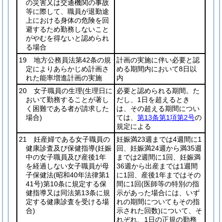
の災害又は交通機関の事故
等に際して、職員が退勤途
上における身体の危険を回
避するため勤務しないこと
がやむを得ないと認められ
る場合
19 地方公務員法第42条の規
計画の実施に伴い必要と認
定によりあらかじめ計画さ
める期間内において8日以
れた能率増進計画の実施
内
20 女子職員の生理
(生理日に
必要と認められる期間。た
おいて勤務することが著し
だし、1日を超えるとき
く困難である者が請求した
は、その超える期間につい
場合)
ては、
第13条第1項第2号
の
規定による
21 妊産婦である女子職員の
妊娠満23週までは4週間に1
健康診査及び保健指導
(妊娠
回、妊娠満24週から満35週
中の女子職員及び産後1年
までは2週間に1回、妊娠満
を経過しない女子職員が母
36週から出産までは1週間
子保健法
(昭和40年法律第1
に1回、産後1年まではその
41号)
第10条に規定する保
間に1回
(医師等の特別の指
健指導又は同法第13条に規
示があった場合には、いず
定する健康診査を受ける場
れの期間についてもその指
合)
示された回数)
について、そ
れぞれ、1日の正規の勤務