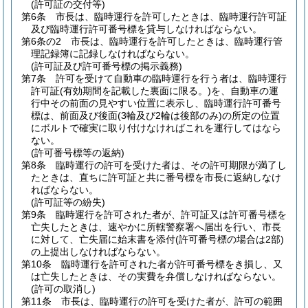
(許可証の交付等)
第6条
市長は、臨時運行を許可したときは、臨時運行許可証
及び臨時運行許可番号標を貸与しなければならない。
第6条の2
市長は、臨時運行を許可したときは、臨時運行管
理記録簿に記録しなければならない。
(許可証及び許可番号標の掲示義務)
第7条
許可を受けて自動車の臨時運行を行う者は、臨時運行
許可証
(有効期間を記載した裏面に限る。)
を、自動車の運
行中その前面の見やすい位置に表示し、臨時運行許可番号
標は、前面及び後面
(3輪及び2輪は後部のみ)
の所定の位置
にボルトで確実に取り付けなければこれを運行してはなら
ない。
(許可番号標等の返納)
第8条
臨時運行の許可を受けた者は、その許可期限が満了し
たときは、直ちに許可証と共に番号標を市長に返納しなけ
ればならない。
(許可証等の紛失)
第9条
臨時運行を許可された者が、許可証又は許可番号標を
亡失したときは、速やかに所轄警察署へ届出を行い、市長
に対して、亡失届に始末書を添付
(許可番号標の場合は2部)
の上提出しなければならない。
第10条
臨時運行を許可された者が許可番号標をき損し、又
は亡失したときは、その実費を弁償しなければならない。
(許可の取消し)
第11条
市長は、臨時運行の許可を受けた者が、許可の範囲