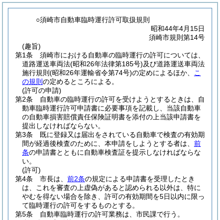
○須崎市自動車臨時運行許可取扱規則
昭和44年4月15日
須崎市規則第14号
(趣旨)
第1条
須崎市における自動車の臨時運行の許可については、
道路運送車両法
(昭和26年法律第185号)
及び道路運送車両法
施行規則
(昭和26年運輸省令第74号)
の定めによるほか、
こ
の規則
の定めるところによる。
(許可の申請)
第2条
自動車の臨時運行の許可を受けようとするときは、自
動車臨時運行許可申請書に必要事項を記載し、当該自動車
の自動車損害賠償責任保険証明書を添付の上当該申請書を
提出しなければならない。
第3条
既に登録又は届出をされている自動車で検査の有効期
間が経過後検査のために、本申請をしようとする者は、
前
条
の申請書とともに自動車検査証を提示しなければならな
い。
(許可)
第4条
市長は、
前2条
の規定による申請書を受理したとき
は、これを審査の上虚偽があると認められる以外は、特に
やむを得ない場合を除き、許可の有効期間を5日以内に限っ
て臨時運行の許可をするものとする。
第5条
自動車臨時運行の許可業務は、市民課で行う。