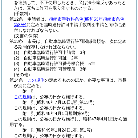
を逸脱して、不正使用したとき、又は法令違反があったと
きは、直ちに許可を取り消すものとする。
(手数料)
第12条
申請者は、
須崎市手数料条例
(昭和53年須崎市条例
第8号)
に定める臨時運行許可申請手数料を申請と同時に納
付しなければならない。
(文書の保存)
第13条
市長は、自動車臨時運行許可関係書類を、次に定め
る期間保存しなければならない。
(1)
自動車臨時運行許可申請書 3年
(2)
自動車臨時運行許可証 2年
(3)
自動車臨時運行許可番号標台帳 5年
(4)
自動車臨時運行許可管理簿 3年
(その他)
第14条
この規則
の定めるもののほか、必要な事項は、市長
が別に定める。
附
則
この規則
は、公布の日から施行する。
附
則
(昭和46年7月10日
規則第13号)
この規則は、公布の日から施行する。
附
則
(昭和48年4月1日
規則第9号)
この規則は、公布の日から施行し、昭和47年4月1日から適
用する。
附
則
(昭和49年1月24日
規則第1号)
この規則は、公布の日から施行する。