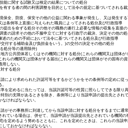
技能に関する試験又は検定の結果についての処分
を有する者の間の利害調整を目的として法令の規定に基づいてされる裁
境保全、防疫、保安その他の公益に関わる事象が発生し、又は発生する
又は条例等上直接に与えられた職員によってされる処分及び行政指導
の提出を命ずる処分その他その職務の遂行上必要な情報の収集を直接の
調査の請求その他の不服申立てに対する行政庁の裁決、決定その他の処
陳述のための手続において法令に基づいてされる処分及び行政指導
が交付する補助金及び負担金をいう。)
の交付の決定その他の処分
る処分等の適用除外)
は地方公共団体若しくはその機関に対する処分
(これらの機関又は団体が
これらの機関又は団体がする届出
(これらの機関又は団体がその固有の
適用しない。
に対する処分
申請により求められた許認可等をするかどうかをその条例等の定めに従
る。
基準を定めるに当たっては、当該許認可等の性質に照らしてできる限り
上特別の支障があるときを除き、条例等により当該申請の提出先とされ
かなければならない。
申請がその事務所に到達してから当該申請に対する処分をするまでに通
されている場合は、併せて、当該申請が当該提出先とされている機関の
)
を定めるよう努めるとともに、これを定めたときは、これらの当該申
にしておかなければならない。