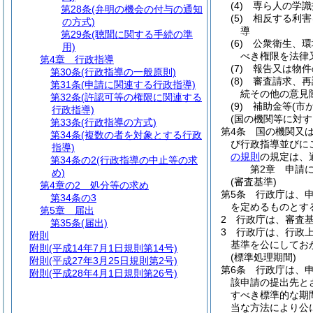
(4)
専ら人の学識
第28条
(弁明の機会の付与の通知
(5)
相反する利害
の方式)
導
第29条
(聴聞に関する手続の準
(6)
公衆衛生、環
用)
べき権限を法律
第4章
行政指導
(7)
報告又は物件
第30条
(行政指導の一般原則)
(8)
審査請求、再
第31条
(申請に関連する行政指導)
続その他の意見
第32条
(許認可等の権限に関連する
(9)
補助金等
(市
行政指導)
(国の機関等に対す
第33条
(行政指導の方式)
第4条
国の機関又
第34条
(複数の者を対象とする行政
び行政指導並びに
指導)
の規則
の規定は、
第34条の2
(行政指導の中止等の求
第2章
申請
め)
(審査基準)
第4章の2
処分等の求め
第5条
行政庁は、
第34条の3
を定めるものとす
第5章
届出
2
行政庁は、審査
第35条
(届出)
3
行政庁は、行政
附則
基準を公にしてお
附則
(平成14年7月1日規則第14号)
(標準処理期間)
附則
(平成27年3月25日規則第2号)
第6条
行政庁は、
附則
(平成28年4月1日規則第26号)
該申請の提出先と
すべき標準的な期間
当な方法により公