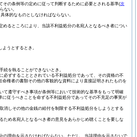
てその条例等の定めに従って判断するために必要とされる基準
(
次
らない。
り具体的なものとしなければならない。
定めるところにより、当該不利益処分の名宛人となるべき者につい
しようとするとき。
手続を執ることができないとき。
に必ずすることとされている不利益処分であって、その資格の不
任命権者の書類その他の客観的な資料により直接証明されたものを
いて遵守すべき事項が条例等において技術的な基準をもって明確
準に従うべきことを命ずる不利益処分であってその不充足の事実が
取消しその他の金銭の給付を制限する不利益処分をしようとする
るため名宛人となるべき者の意見をあらかじめ聴くことを要しな
分の理由を示さなければならない。
ただし、当該理由を示さないで