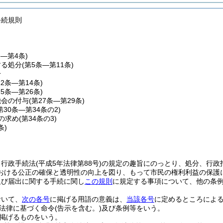
手続規則
条―第4条)
する処分
(第5条―第11条)
分
12条―第14条)
15条―第26条)
機会の付与
(第27条―第29条)
第30条―第34条の2)
の求め
(第34条の3)
条)
、行政手続法
(平成5年法律第88号)
の規定の趣旨にのっとり、処分、行政
おける公正の確保と透明性の向上を図り、もって市民の権利利益の保護
及び届出に関する手続に関し
この規則
に規定する事項について、他の条
おいて、
次の各号
に掲げる用語の意義は、
当該各号
に定めるところによ
法律に基づく命令
(告示を含む。)
及び条例等をいう。
掲げるものをいう。