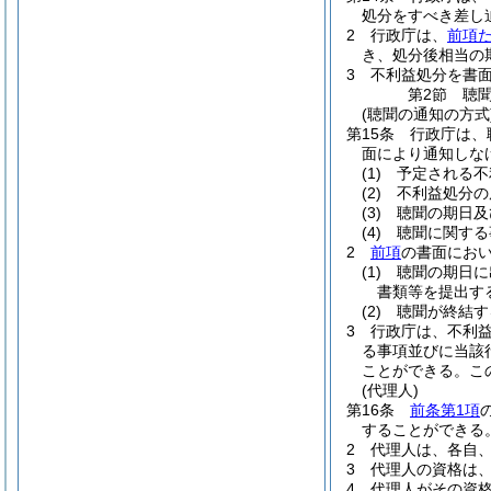
処分をすべき差し
2
行政庁は、
前項
き、処分後相当の
3
不利益処分を書
第2節
聴
(聴聞の通知の方式
第15条
行政庁は、
面により通知しな
(1)
予定される不
(2)
不利益処分の
(3)
聴聞の期日及
(4)
聴聞に関する
2
前項
の書面にお
(1)
聴聞の期日に
書類等を提出す
(2)
聴聞が終結す
3
行政庁は、不利
る事項並びに当該
ことができる。
こ
(代理人)
第16条
前条第1項
することができる
2
代理人は、各自
3
代理人の資格は
4
代理人がその資