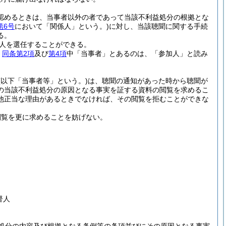
認めるときは、当事者以外の者であって当該不利益処分の根拠とな
第6号
において「関係人」という。)
に対し、当該聴聞に関する手続
る。
人を選任することができる。
、
同条第2項
及び
第4項
中「当事者」とあるのは、「参加人」と読み
(以下「当事者等」という。)
は、聴聞の通知があった時から聴聞が
の当該不利益処分の原因となる事実を証する資料の閲覧を求めるこ
他正当な理由があるときでなければ、その閲覧を拒むことができな
閲覧を更に求めることを妨げない。
督人