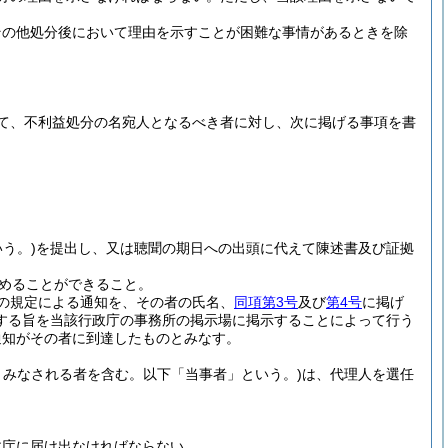
その他処分後において理由を示すことが困難な事情があるときを除
て、不利益処分の名宛人となるべき者に対し、次に掲げる事項を書
う。)
を提出し、又は聴聞の期日への出頭に代えて陳述書及び証拠
めることができること。
の規定による通知を、その者の氏名、
同項第3号
及び
第4号
に掲げ
する旨を当該行政庁の事務所の掲示場に掲示することによって行う
通知がその者に到達したものとみなす。
みなされる者を含む。以下「当事者」という。)
は、代理人を選任
政庁に届け出なければならない。