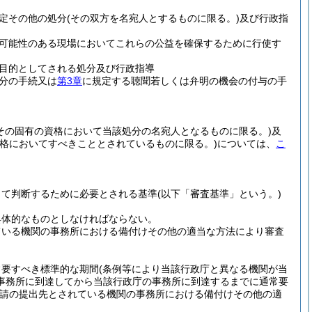
定その他の処分
(その双方を名宛人とするものに限る。)
及び行政指
可能性のある現場においてこれらの公益を確保するために行使す
目的としてされる処分及び行政指導
分の手続又は
第3章
に規定する聴聞若しくは弁明の機会の付与の手
その固有の資格において当該処分の名宛人となるものに限る。)
及
資格においてすべきこととされているものに限る。)
については、
こ
って判断するために必要とされる基準
(以下「審査基準」という。)
具体的なものとしなければならない。
ている機関の事務所における備付けその他の適当な方法により審査
常要すべき標準的な期間
(条例等により当該行政庁と異なる機関が当
事務所に到達してから当該行政庁の事務所に到達するまでに通常要
請の提出先とされている機関の事務所における備付けその他の適