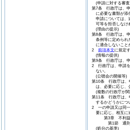
(申請に対する審査
第7条
行政庁は、
に必要な書類が添
申請については、
可等を拒否しなけ
(理由の提示)
第8条
行政庁は、
条例等に定められ
に適合しないこと
2
前項本文
に規定
(情報の提供)
第9条
行政庁は、
2
行政庁は、申請
ない。
(公聴会の開催等)
第10条
行政庁は、
は、必要に応じ、
(複数の行政庁が関
第11条
行政庁は、
するかどうかにつ
2
一の申請又は同
要に応じ、相互に
第3章
不利
第1節
通
(処分の基準)