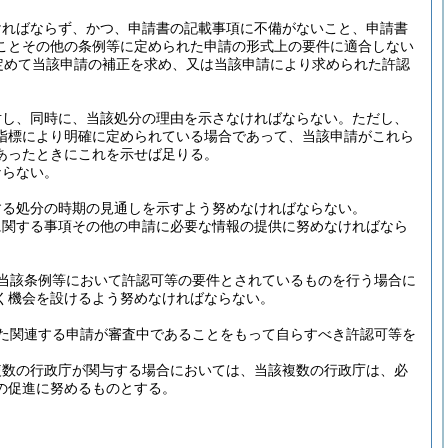
ければならず、かつ、申請書の記載事項に不備がないこと、申請書
ことその他の条例等に定められた申請の形式上の要件に適合しない
定めて当該申請の補正を求め、又は当該申請により求められた許認
対し、同時に、当該処分の理由を示さなければならない。
ただし、
指標により明確に定められている場合であって、当該申請がこれら
あったときにこれを示せば足りる。
ならない。
する処分の時期の見通しを示すよう努めなければならない。
に関する事項その他の申請に必要な情報の提供に努めなければなら
当該条例等において許認可等の要件とされているものを行う場合に
く機会を設けるよう努めなければならない。
た関連する申請が審査中であることをもって自らすべき許認可等を
複数の行政庁が関与する場合においては、当該複数の行政庁は、必
の促進に努めるものとする。