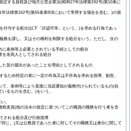
項に規定する規程及び地方公営企業法
(昭和27年法律第292号)
第10条に
1年法律第162号)
第55条第9項において準用する場合を含む。)
の規
を付与する処分
(以下「許認可等」という。)
を求める行為であっ
義務を課し、又はその権利を制限する処分をいう。
ただし、次の
めに条例等上必要とされている手続としての処分
者を名宛人としてされる処分
した旨の届出があったことを理由としてされるもの
するため特定の者に一定の作為又は不作為を求める指導、勧告、
って、条例等により直接に当該通知が義務付けられているもの
(自
ているものを含む。)
をいう。
ない。
徴税吏員
(他の法令の規定に基づいてこの職員の職務を行う者を含
てされる処分及び行政指導
同じ。)
又は公務員であった者に対してその職務又は身分に関して