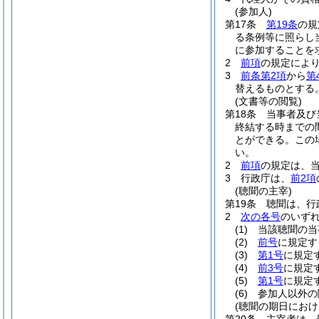
(参加人)
第17条
第19条
の規
る条例等に照らし
に参加することを
2
前項
の規定によ
3
前条第2項
から
第
替えるものとする
(文書等の閲覧)
第18条
当事者及び
終結する時までの
とができる。
この
い。
2
前項
の規定は、
3
行政庁は、
前2項
(聴聞の主宰)
第19条
聴聞は、行
2
次の各号
のいず
(1)
当該聴聞の当
(2)
前号
に規定す
(3)
第1号
に規定
(4)
前3号
に規定
(5)
第1号
に規定
(6)
参加人以外の
(聴聞の期日におけ