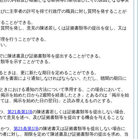
処分の内容及び根拠となる条例等の条項並びにその原因となる事実
並びに主宰者の許可を得て行政庁の職員に対し質問を発することが
することができる。
し質問を発し、意見の陳述若しくは証拠書類等の提出を促し、又は
審理を行うことができる。
ない。
でに陳述書及び証拠書類等を提出することができる。
書類等を示すことができる。
るときは、更に新たな期日を定めることができる。
場所を書面により通知しなければならない。
ただし、聴聞の期日に
。
ときにおける通知の方法について準用する。
この場合において、
掲示を始めた日から2週間を経過したとき」とあるのは「掲示を始
っては、掲示を始めた日の翌日)
」と読み替えるものとする。
つ、
第21条第1項
の陳述書若しくは証拠書類等を提出しない場合、
めて意見を述べ、及び証拠書類等を提出する機会を与えることな
、かつ、
第21条第1項
の陳述書又は証拠書類等を提出しない場合に
の者に対し、期限を定めて陳述書及び証拠書類等の提出を求め、当