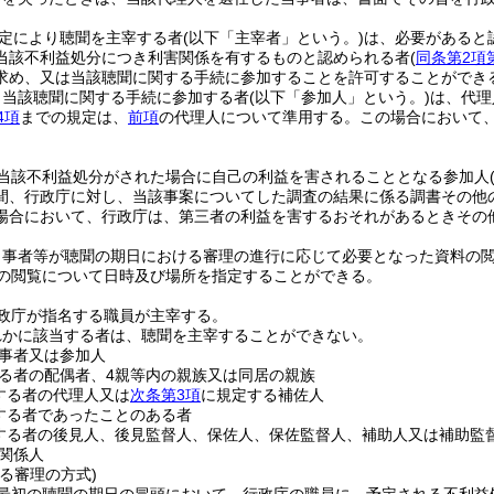
定により聴聞を主宰する者
(以下「主宰者」という。)
は、必要があると
当該不利益処分につき利害関係を有するものと認められる者
(
同条第2項
求め、又は当該聴聞に関する手続に参加することを許可することができ
り当該聴聞に関する手続に参加する者
(以下「参加人」という。)
は、代理
4項
までの規定は、
前項
の代理人について準用する。
この場合において
。
当該不利益処分がされた場合に自己の利益を害されることとなる参加人
間、行政庁に対し、当該事案についてした調査の結果に係る調書その他
場合において、行政庁は、第三者の利益を害するおそれがあるときその
当事者等が聴聞の期日における審理の進行に応じて必要となった資料の
の閲覧について日時及び場所を指定することができる。
政庁が指名する職員が主宰する。
れかに該当する者は、聴聞を主宰することができない。
事者又は参加人
る者の配偶者、4親等内の親族又は同居の親族
する者の代理人又は
次条第3項
に規定する補佐人
する者であったことのある者
する者の後見人、後見監督人、保佐人、保佐監督人、補助人又は補助監
関係人
る審理の方式)