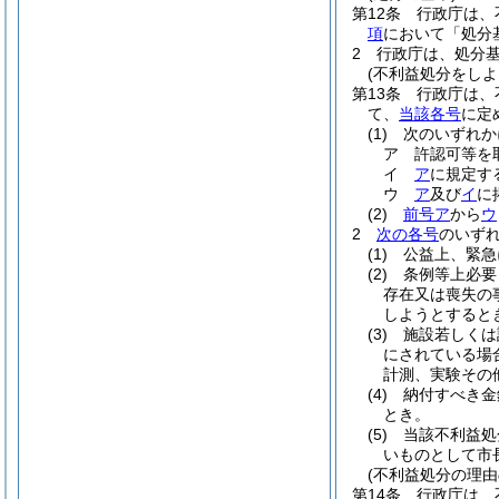
第12条
行政庁は、
項
において「処分
2
行政庁は、処分
(不利益処分をしよ
第13条
行政庁は、
て、
当該各号
に定
(1)
次のいずれか
ア
許認可等を
イ
ア
に規定す
ウ
ア
及び
イ
に
(2)
前号ア
から
ウ
2
次の各号
のいず
(1)
公益上、緊急
(2)
条例等上必要
存在又は喪失の
しようとすると
(3)
施設若しくは
にされている場
計測、実験その
(4)
納付すべき金
とき。
(5)
当該不利益処
いものとして市
(不利益処分の理由
第14条
行政庁は、