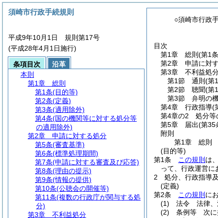
須崎市行政手続規則
○須崎市行政
平成9年10月1日 規則第17号
目次
(平成28年4月1日施行)
第1章
総則
(第1
第2章
申請に対
条項目次
沿革
第3章
不利益処
本則
第1節
通則
(第
第1章
総則
第2節
聴聞
(第
第1条
(目的等)
第3節
弁明の
第2条
(定義)
第4章
行政指導
(
第3条
(適用除外)
第4章の2
処分等
第4条
(国の機関等に対する処分等
第5章
届出
(第35
の適用除外)
附則
第2章
申請に対する処分
第1章
総則
第5条
(審査基準)
(目的等)
第6条
(標準処理期間)
第1条
この規則
は
第7条
(申請に対する審査及び応答)
って、行政運営に
第8条
(理由の提示)
2
処分、行政指導
第9条
(情報の提供)
(定義)
第10条
(公聴会の開催等)
第2条
この規則
に
第11条
(複数の行政庁が関与する処
(1)
法令 法律、
分)
(2)
条例等 次に
第3章
不利益処分