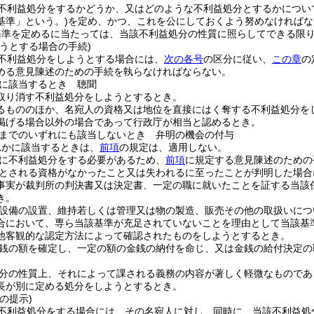
不利益処分をするかどうか、又はどのような不利益処分とするかについ
基準」という。)
を定め、かつ、これを公にしておくよう努めなければな
基準を定めるに当たっては、当該不利益処分の性質に照らしてできる限
うとする場合の手続)
不利益処分をしようとする場合には、
次の各号
の区分に従い、
この章
の
める意見陳述のための手続を執らなければならない。
に該当するとき 聴聞
取り消す不利益処分をしようとするとき。
るもののほか、名宛人の資格又は地位を直接にはく奪する不利益処分を
掲げる場合以外の場合であって行政庁が相当と認めるとき。
までのいずれにも該当しないとき 弁明の機会の付与
れかに該当するときは、
前項
の規定は、適用しない。
に不利益処分をする必要があるため、
前項
に規定する意見陳述のための
とされる資格がなかったこと又は失われるに至ったことが判明した場合
事実が裁判所の判決書又は決定書、一定の職に就いたことを証する当該
き。
設備の設置、維持若しくは管理又は物の製造、販売その他の取扱いにつ
合において、専ら当該基準が充足されていないことを理由として当該基
他客観的な認定方法によって確認されたものをしようとするとき。
銭の額を確定し、一定の額の金銭の納付を命じ、又は金銭の給付決定の
分の性質上、それによって課される義務の内容が著しく軽微なものであ
長が別に定める処分をしようとするとき。
の提示)
不利益処分をする場合には、その名宛人に対し、同時に、当該不利益処