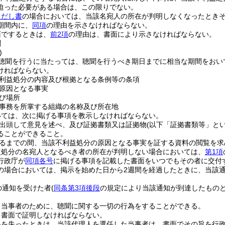
迫った必要がある場合は、この限りでない。
ただし書
の場合においては、当該名宛人の所在が判明しなくなったとき
期間内に、
同項
の理由を示さなければならない。
面でするときは、
前2項
の理由は、書面により示さなければならない。
聞
)
聴聞を行うに当たっては、聴聞を行うべき期日までに相当な期間をおい
ければならない。
利益処分の内容及び根拠となる条例等の条項
原因となる事実
び場所
事務を所掌する組織の名称及び所在地
いては、次に掲げる事項を教示しなければならない。
出頭して意見を述べ、及び証拠書類又は証拠物
(以下「証拠書類等」とい
ることができること。
るまでの間、当該不利益処分の原因となる事実を証する資料の閲覧を求
益処分の名宛人となるべき者の所在が判明しない場合においては、
第1項
行政庁が
同項各号
に掲げる事項を記載した書面をいつでもその者に交付
の場合においては、掲示を始めた日から2週間を経過したときに、当該
の通知を受けた者
(
同条第3項後段
の規定により当該通知が到達したものと
。
、当事者のために、聴聞に関する一切の行為をすることができる。
、書面で証明しなければならない。
格を失ったときは、当該代理人を選任した当事者は、書面でその旨を行