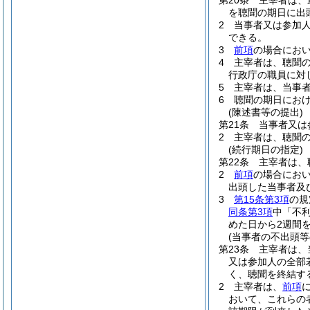
第20条
主宰者は、
を聴聞の期日に出
2
当事者又は参加
できる。
3
前項
の場合にお
4
主宰者は、聴聞
行政庁の職員に対
5
主宰者は、当事
6
聴聞の期日にお
(陳述書等の提出)
第21条
当事者又は
2
主宰者は、聴聞
(続行期日の指定)
第22条
主宰者は、
2
前項
の場合にお
出頭した当事者及
3
第15条第3項
の規
同条第3項
中「不
めた日から2週間
(当事者の不出頭
第23条
主宰者は、
又は参加人の全部
く、聴聞を終結す
2
主宰者は、
前項
おいて、これらの