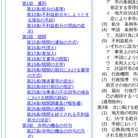
ア
市の条例及
第1節
通則
規定する管理
第12条
(処分の基準)
イ
地方自治法第
第13条
(不利益処分をしようとす
定により本市
る場合の手続)
(3)
処分 条例等
第14条
(不利益処分の理由の提
(4)
申請 条例等
示)
て、当該行為に
第2節
聴聞
(5)
不利益処分 
第15条
(聴聞の通知の方式)
いずれかに該当
第16条
(代理人)
ア
事実上の行
第17条
(参加人)
イ
申請により
第18条
(文書等の閲覧)
ウ
名宛人とな
第19条
(聴聞の主宰)
エ
許認可等の
第20条
(聴聞の期日における審理
(6)
行政機関 市
の方式)
(7)
行政指導 行
第21条
(陳述書等の提出)
助言その他の行
第22条
(続行期日の指定)
(8)
届出 行政庁
第23条
(当事者の不出頭等の場合
己の期待する一
における聴聞の終結)
(適用除外)
第24条
(聴聞調書及び報告書)
第3条
次に掲げる
第25条
(聴聞の再開)
(1)
地方税の犯則
第26条
(聴聞を経てされる不利益
む。)
がする処分
処分の決定)
(2)
学校において
第3節
弁明の機会の付与
(3)
公務員
(地方
第27条
(弁明の機会の付与の方
される処分及び
式)