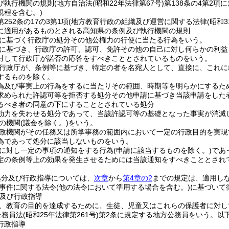
び執行機関の規則
(地方自治法
(昭和22年法律第67号)
第138条の4第2
規程を含む。)
252条の17の3第1項
(地方教育行政の組織及び運営に関する法律
(昭和3
に適用があるものとされる高知県の条例及び執行機関の規則
に基づく行政庁の処分その他公権力の行使に当たる行為をいう。
に基づき、行政庁の許可、認可、免許その他の自己に対し何らかの利益
対して行政庁が諾否の応答をすべきこととされているものをいう。
行政庁が、条例等に基づき、特定の者を名宛人として、直接に、これに
するものを除く。
為及び事実上の行為をするに当たりその範囲、時期等を明らかにするた
求められた許認可等を拒否する処分その他申請に基づき当該申請をした
るべき者の同意の下にすることとされている処分
効力を失わせる処分であって、当該許認可等の基礎となった事実が消滅
の機関
(議会を除く。)
をいう。
政機関がその任務又は所掌事務の範囲内において一定の行政目的を実現
為であって処分に該当しないものをいう。
に対し一定の事項の通知をする行為
(申請に該当するものを除く。)
であ
定の条例等上の効果を発生させるためには当該通知をすべきこととされ
処分及び行政指導については、
次章
から
第4章の2
までの規定は、適用し
事件に関する法令
(他の法令において準用する場合を含む。)
に基づいて
及び行政指導
、教育の目的を達成するために、生徒、児童又はこれらの保護者に対し
公務員法
(昭和25年法律第261号)
第2条に規定する地方公務員をいう。以下
行政指導