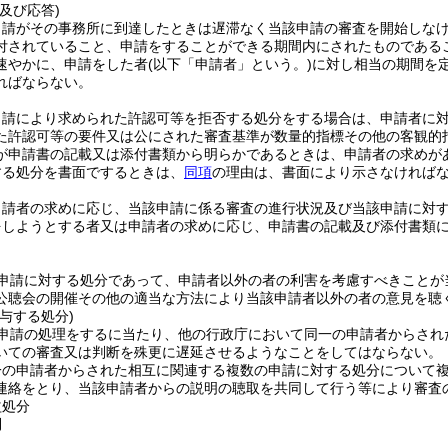
及び応答)
申請がその事務所に到達したときは遅滞なく当該申請の審査を開始しな
付されていること、申請をすることができる期間内にされたものである
速やかに、申請をした者
(以下「申請者」という。)
に対し相当の期間を
ればならない。
申請により求められた許認可等を拒否する処分をする場合は、申請者に
た許認可等の要件又は公にされた審査基準が数量的指標その他の客観的
が申請書の記載又は添付書類から明らかであるときは、申請者の求めが
する処分を書面でするときは、
同項
の理由は、書面により示さなければ
申請者の求めに応じ、当該申請に係る審査の進行状況及び当該申請に対
をしようとする者又は申請者の求めに応じ、申請書の記載及び添付書類
申請に対する処分であって、申請者以外の者の利害を考慮すべきことが
公聴会の開催その他の適当な方法により当該申請者以外の者の意見を聴
与する処分)
申請の処理をするに当たり、他の行政庁において同一の申請者からされ
いての審査又は判断を殊更に遅延させるようなことをしてはならない。
一の申請者からされた相互に関連する複数の申請に対する処分について
連絡をとり、当該申請者からの説明の聴取を共同して行う等により審査
益処分
則