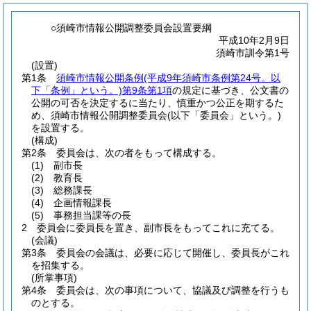
○須崎市情報公開調整委員会設置要綱
平成10年2月9日
須崎市訓令第1号
(設置)
第1条
須崎市情報公開条例
(平成9年須崎市条例第24号。以
下「条例」という。)
第9条第1項
の規定に基づき、公文書の
公開の可否を決定するに当たり、慎重かつ公正を期するた
め、須崎市情報公開調整委員会
(以下「委員会」という。)
を設置する。
(構成)
第2条
委員会は、次の者をもって構成する。
(1)
副市長
(2)
教育長
(3)
総務課長
(4)
企画情報課長
(5)
事務担当課等の長
2
委員会に委員長を置き、副市長をもってこれに充てる。
(会議)
第3条
委員会の会議は、必要に応じて開催し、委員長がこれ
を招集する。
(所掌事項)
第4条
委員会は、次の事項について、協議及び調整を行うも
のとする。