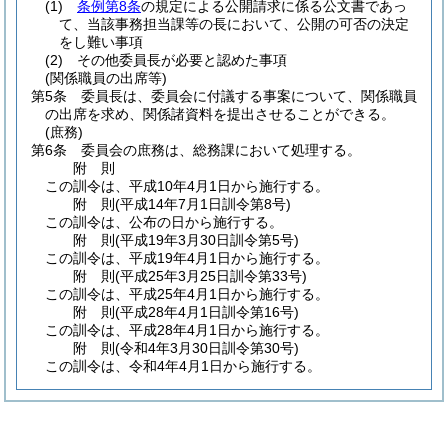
(1)
条例第8条
の規定による公開請求に係る公文書であっ
て、当該事務担当課等の長において、公開の可否の決定
をし難い事項
(2)
その他委員長が必要と認めた事項
(関係職員の出席等)
第5条
委員長は、委員会に付議する事案について、関係職員
の出席を求め、関係諸資料を提出させることができる。
(庶務)
第6条
委員会の庶務は、総務課において処理する。
附
則
この訓令は、平成10年4月1日から施行する。
附
則
(平成14年7月1日
訓令第8号)
この訓令は、公布の日から施行する。
附
則
(平成19年3月30日
訓令第5号)
この訓令は、平成19年4月1日から施行する。
附
則
(平成25年3月25日
訓令第33号)
この訓令は、平成25年4月1日から施行する。
附
則
(平成28年4月1日
訓令第16号)
この訓令は、平成28年4月1日から施行する。
附
則
(令和4年3月30日
訓令第30号)
この訓令は、令和4年4月1日から施行する。