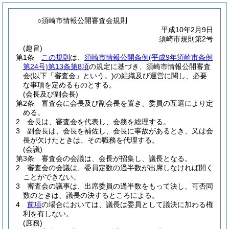
○須崎市情報公開審査会規則
平成10年2月9日
須崎市規則第2号
(趣旨)
第1条
この規則
は、
須崎市情報公開条例
(平成9年須崎市条例
第24号)
第13条第8項
の規定に基づき、須崎市情報公開審査
会
(以下「審査会」という。)
の組織及び運営に関し、必要
な事項を定めるものとする。
(会長及び副会長)
第2条
審査会に会長及び副会長を置き、委員の互選により定
める。
2
会長は、審査会を代表し、会務を総理する。
3
副会長は、会長を補佐し、会長に事故があるとき、又は会
長が欠けたときは、その職務を代理する。
(会議)
第3条
審査会の会議は、会長が招集し、議長となる。
2
審査会の会議は、委員定数の過半数が出席しなければ開く
ことができない。
3
審査会の議事は、出席委員の過半数をもって決し、可否同
数のときは、議長の決するところによる。
4
前項
の場合においては、議長は委員として議決に加わる権
利を有しない。
(庶務)