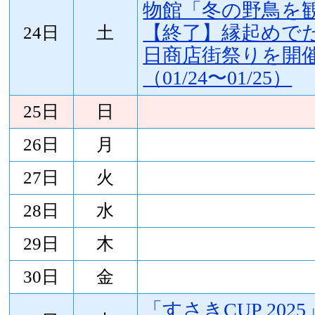
物館「冬の野鳥を
【終了】縁起めで
24日
土
日商店街祭りを開
（01/24〜01/25）
25日
日
26日
月
27日
火
28日
水
29日
木
30日
金
「すさきCUP 20