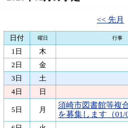
<< 先月
日付
曜日
行事
1日
木
2日
金
3日
土
4日
日
須崎市図書館等複
5日
月
を募集します（01/05
6日
火