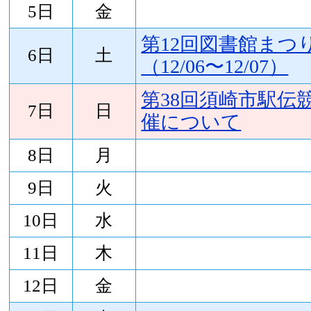
5日
金
第12回図書館まつり
6日
土
（12/06〜12/07）
第38回須崎市駅伝
7日
日
催について
8日
月
9日
火
10日
水
11日
木
12日
金