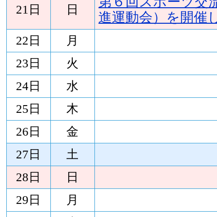
第６回スポーツ交流
21日
日
進運動会）を開催
22日
月
23日
火
24日
水
25日
木
26日
金
27日
土
28日
日
29日
月