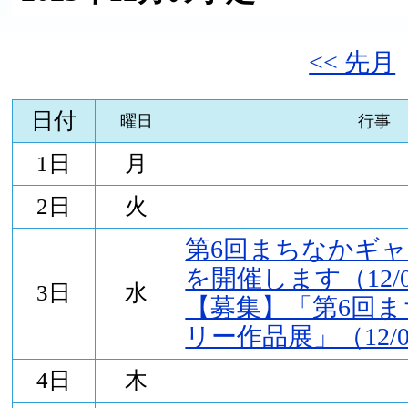
<< 先月
日付
曜日
行事
1日
月
2日
火
第6回まちなかギ
を開催します（12/03
3日
水
【募集】「第6回
リー作品展」（12/03
4日
木