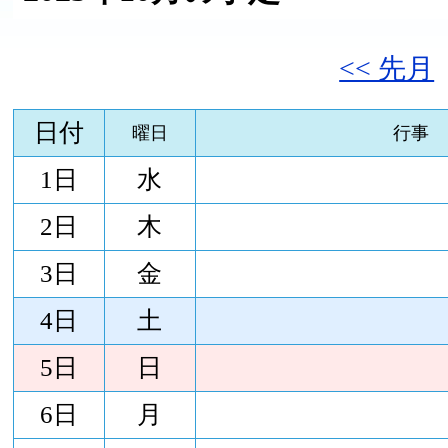
<< 先月
日付
曜日
行事
1日
水
2日
木
3日
金
4日
土
5日
日
6日
月