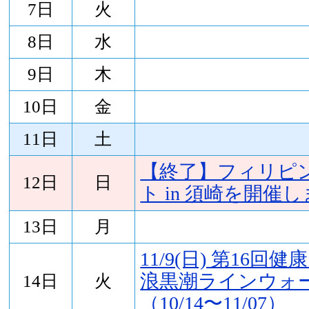
7日
火
8日
水
9日
木
10日
金
11日
土
【終了】フィリピ
12日
日
ト in 須崎を開催
13日
月
11/9(日) 第16回
浪黒潮ラインウォ
14日
火
（10/14〜11/07）